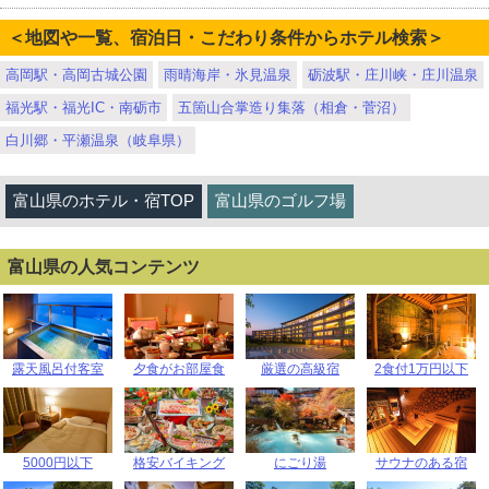
＜地図や一覧、宿泊日・こだわり条件からホテル検索＞
高岡駅・高岡古城公園
雨晴海岸・氷見温泉
砺波駅・庄川峡・庄川温泉
福光駅・福光IC・南砺市
五箇山合掌造り集落（相倉・菅沼）
白川郷・平瀬温泉（岐阜県）
富山県のホテル・宿TOP
富山県のゴルフ場
富山県の人気コンテンツ
露天風呂付客室
夕食がお部屋食
厳選の高級宿
2食付1万円以下
5000円以下
格安バイキング
にごり湯
サウナのある宿