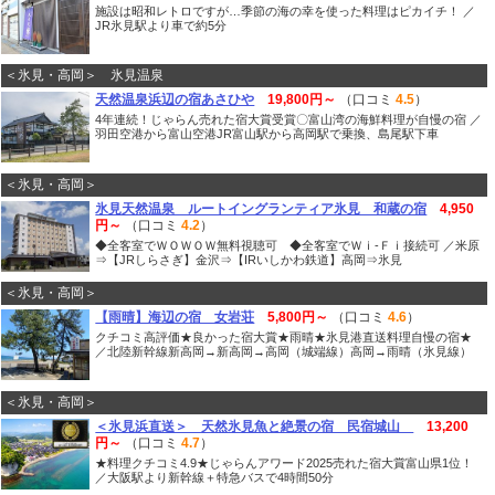
施設は昭和レトロですが…季節の海の幸を使った料理はピカイチ！ ／
JR氷見駅より車で約5分
＜氷見・高岡＞ 氷見温泉
天然温泉浜辺の宿あさひや
19,800円～
（口コミ
4.5
）
4年連続！じゃらん売れた宿大賞受賞〇富山湾の海鮮料理が自慢の宿 ／
羽田空港から富山空港JR富山駅から高岡駅で乗換、島尾駅下車
＜氷見・高岡＞
氷見天然温泉 ルートイングランティア氷見 和蔵の宿
4,950
円～
（口コミ
4.2
）
◆全客室でＷＯＷＯＷ無料視聴可 ◆全客室でＷｉ-Ｆｉ接続可 ／米原
⇒【JRしらさぎ】金沢⇒【IRいしかわ鉄道】高岡⇒氷見
＜氷見・高岡＞
【雨晴】海辺の宿 女岩荘
5,800円～
（口コミ
4.6
）
クチコミ高評価★良かった宿大賞★雨晴★氷見港直送料理自慢の宿★
／北陸新幹線新高岡→新高岡→高岡（城端線）高岡→雨晴（氷見線）
＜氷見・高岡＞
＜氷見浜直送＞ 天然氷見魚と絶景の宿 民宿城山
13,200
円～
（口コミ
4.7
）
★料理クチコミ4.9★じゃらんアワード2025売れた宿大賞富山県1位！
／大阪駅より新幹線＋特急バスで4時間50分