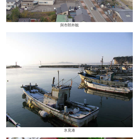
與市郎外観
氷見港