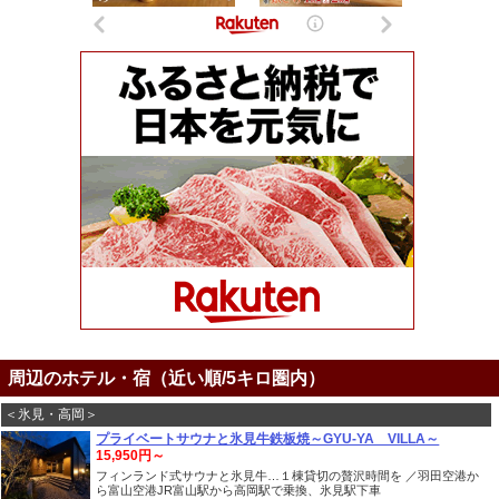
周辺のホテル・宿（近い順/5キロ圏内）
＜氷見・高岡＞
プライベートサウナと氷見牛鉄板焼～GYU-YA VILLA～
15,950円～
フィンランド式サウナと氷見牛…１棟貸切の贅沢時間を ／羽田空港か
ら富山空港JR富山駅から高岡駅で乗換、氷見駅下車