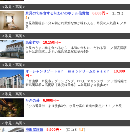
＜氷見・高岡＞
氷見の旬を食する味わいのホテル信貴館
6,000円～
（口コミ
4
）
氷見漁港徒歩５分★朝とれ新鮮な魚が味わえる、氷見の人気宿★ ／氷
見
＜氷見・高岡＞
民宿竹や
18,150円～
氷見のうまい魚を食べるなら！本気の食材にこだわる宿 ／新高岡駅
または高岡駅→あえの風鉄道島尾駅徒歩5分
＜氷見・高岡＞
オーシャンリゾートｓｈｉｍａｏドリームｂｅａｃｈ
10,000
円～
「富山県 氷見市」グランピング、BBQ、マリンスポーツ ／新幹線で
新高岡駅着→高岡駅【氷見線乗車】→島尾駅より徒歩3分
＜氷見・高岡＞
たきの荘
6,000円～
「ひみ番屋街」より徒歩3分。氷見や富山観光の拠点に！！ ／氷見
＜氷見・高岡＞
池田屋旅館
5,900円～
（口コミ
4.7
）