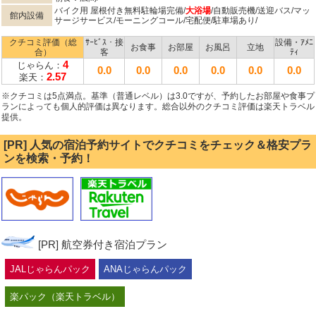
バイク用 屋根付き無料駐輪場完備/
大浴場
/自動販売機/送迎バス/マッ
館内設備
サージサービス/モーニングコール/宅配便/駐車場あり/
クチコミ評価（総
ｻｰﾋﾞｽ・接
設備・ｱﾒﾆ
お食事
お部屋
お風呂
立地
合）
客
ﾃｨ
4
じゃらん：
0.0
0.0
0.0
0.0
0.0
0.0
2.57
楽天：
※クチコミは5点満点。基準（普通レベル）は3.0ですが、予約したお部屋や食事プ
ランによっても個人的評価は異なります。総合以外のクチコミ評価は楽天トラベル
提供。
[PR] 人気の宿泊予約サイトでクチコミをチェック＆格安プラ
ンを検索・予約！
[PR] 航空券付き宿泊プラン
JALじゃらんパック
ANAじゃらんパック
楽パック（楽天トラベル）