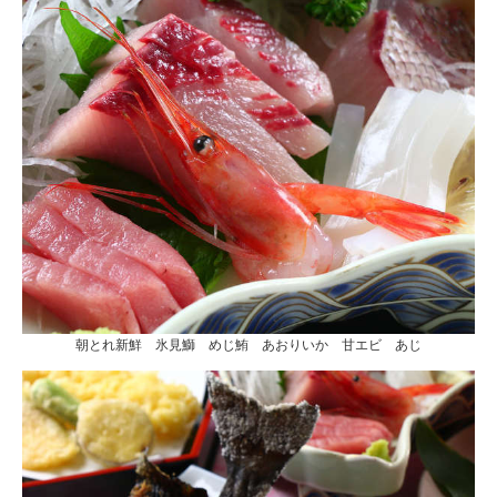
朝とれ新鮮 氷見鰤 めじ鮪 あおりいか 甘エビ あじ