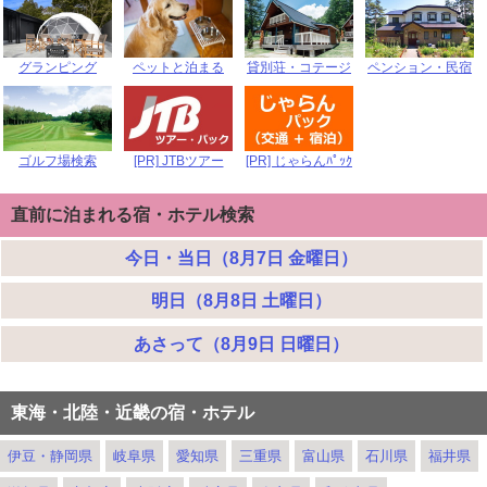
グランピング
ペットと泊まる
貸別荘・コテージ
ペンション・民宿
ゴルフ場検索
[PR] JTBツアー
[PR] じゃらんﾊﾟｯｸ
直前に泊まれる宿・ホテル検索
今日・当日（8月7日 金曜日）
明日（8月8日 土曜日）
あさって（8月9日 日曜日）
東海・北陸・近畿の宿・ホテル
伊豆・静岡県
岐阜県
愛知県
三重県
富山県
石川県
福井県