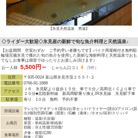
【氷見天然温泉 男湯】
◇ライダー大歓迎◇氷見産の新鮮で旬な魚介料理と天然温泉♪
【お盆期間 空室わずか ご予約早い者勝ちです】バイク用屋根付き無料駐
輪場完備氷見で獲れた旬の魚介を使用した新鮮な海鮮料理と天然温泉でおも
てなしお食事は個室でゆったりとお楽しみ頂けます♪
5,500円～
4
お一人様
じゃらん口コミ
（5件）
住所
〒935-0024 富山県氷見市窪２５５７‐２
電話番号
0766-91-1888
ＪＲ 氷見駅より徒歩１５分、車で５分／高岡北ＩＣより車で
アクセス
２０分■北陸新幹線 新高岡駅乗り換えJR氷見線 氷見駅下車
駐車場
有り 1０台 無料 予約不要
テレビ/ビデオデッキ(貸出)/お茶セット/ドライヤー(貸出)/アイロン(貸
部屋設備
出)/個別空調/石鹸（固形）/石鹸（液体）/タオル/浴衣/スリッパ/
種類：温泉/大浴場/
お風呂
泉質：単純温泉/単純泉/
効能：冷え性/疲労回復/
夕食：個室/広間/
食事場所
朝食：広間/