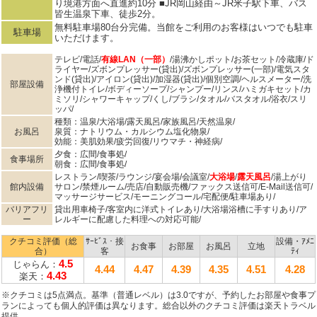
り境港方面へ直進約10分 ■JR岡山経由～JR米子駅下車、バス
皆生温泉下車、徒歩2分。
無料駐車場80台分完備。当館をご利用のお客様はいつでも駐車
駐車場
いただけます。
テレビ/電話/
有線LAN（一部）
/湯沸かしポット/お茶セット/冷蔵庫/ド
ライヤー/ズボンプレッサー(貸出)/ズボンプレッサー(一部)/電気スタ
ンド(貸出)/アイロン(貸出)/加湿器(貸出)/個別空調/ヘルスメーター/洗
部屋設備
浄機付トイレ/ボディーソープ/シャンプー/リンス/ハミガキセット/カ
ミソリ/シャワーキャップ/くし/ブラシ/タオル/バスタオル/浴衣/スリ
ッパ/
種類：温泉/大浴場/露天風呂/家族風呂/天然温泉/
お風呂
泉質：ナトリウム・カルシウム塩化物泉/
効能：美肌効果/疲労回復/リウマチ・神経病/
夕食：広間/食事処/
食事場所
朝食：広間/食事処/
レストラン/喫茶/ラウンジ/宴会場/会議室/
大浴場
/
露天風呂
/湯上がり
館内設備
サロン/禁煙ルーム/売店/自動販売機/ファックス送信可/E-Mail送信可/
マッサージサービス/モーニングコール/宅配便/駐車場あり/
バリアフリ
貸出用車椅子/客室内に洋式トイレあり/大浴場浴槽に手すりあり/ア
ー
レルギーに配慮した料理への対応可能/
クチコミ評価（総
ｻｰﾋﾞｽ・接
設備・ｱﾒﾆ
お食事
お部屋
お風呂
立地
合）
客
ﾃｨ
4.5
じゃらん：
4.44
4.47
4.39
4.35
4.51
4.28
4.43
楽天：
※クチコミは5点満点。基準（普通レベル）は3.0ですが、予約したお部屋や食事プ
ランによっても個人的評価は異なります。総合以外のクチコミ評価は楽天トラベル
提供。