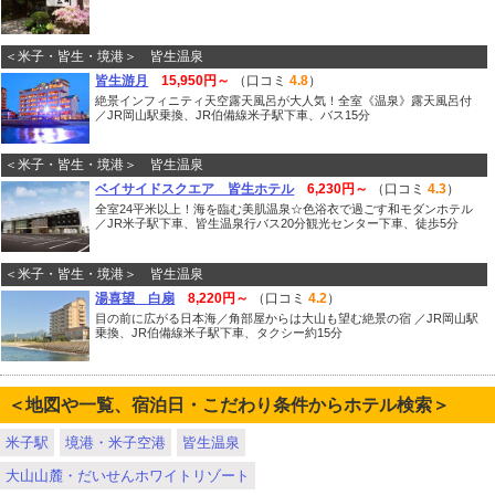
＜米子・皆生・境港＞ 皆生温泉
皆生游月
15,950円～
（口コミ
4.8
）
絶景インフィニティ天空露天風呂が大人気！全室《温泉》露天風呂付
／JR岡山駅乗換、JR伯備線米子駅下車、バス15分
＜米子・皆生・境港＞ 皆生温泉
ベイサイドスクエア 皆生ホテル
6,230円～
（口コミ
4.3
）
全室24平米以上！海を臨む美肌温泉☆色浴衣で過ごす和モダンホテル
／JR米子駅下車、皆生温泉行バス20分観光センター下車、徒歩5分
＜米子・皆生・境港＞ 皆生温泉
湯喜望 白扇
8,220円～
（口コミ
4.2
）
目の前に広がる日本海／角部屋からは大山も望む絶景の宿 ／JR岡山駅
乗換、JR伯備線米子駅下車、タクシー約15分
＜地図や一覧、宿泊日・こだわり条件からホテル検索＞
米子駅
境港・米子空港
皆生温泉
大山山麓・だいせんホワイトリゾート