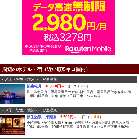
周辺のホテル・宿（近い順/5キロ圏内）
＜米子・皆生・境港＞ 皆生温泉
皆生松月
10,010円～
（口コミ
4.8
）
最上階絶景海一望露天風呂や4つの貸切風呂、露天風呂付き客室の宿 ／
JR岡山駅乗換、JR伯備線米子駅下車、バス15分
＜米子・皆生・境港＞ 皆生温泉
皆生温泉 海潮園
5,500円～
（口コミ
4.4
）
全館畳敷き昭和薫る館内★旬の会席料理と源泉掛け流し温泉の旅館 ／
JR岡山駅乗換、JR米子駅下車、皆生温泉行きバス終点下車徒歩2分