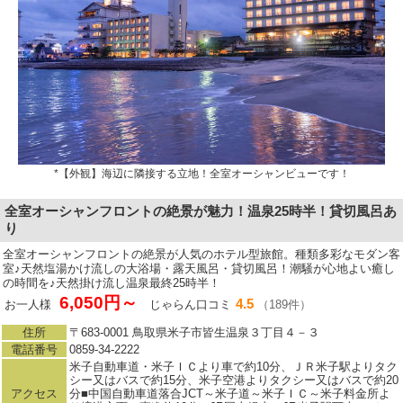
*【外観】海辺に隣接する立地！全室オーシャンビューです！
全室オーシャンフロントの絶景が魅力！温泉25時半！貸切風呂あ
り
全室オーシャンフロントの絶景が人気のホテル型旅館。種類多彩なモダン客
室♪天然塩湯かけ流しの大浴場・露天風呂・貸切風呂！潮騒が心地よい癒し
の時間を♪天然掛け流し温泉最終25時半！
6,050円～
4.5
お一人様
じゃらん口コミ
（189件）
住所
〒683-0001 鳥取県米子市皆生温泉３丁目４－３
電話番号
0859-34-2222
米子自動車道・米子ＩＣより車で約10分、ＪＲ米子駅よりタク
シー又はバスで約15分、米子空港よりタクシー又はバスで約20
アクセス
分■中国自動車道落合JCT～米子道～米子ＩＣ～米子料金所よ