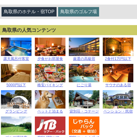
鳥取県のホテル・宿TOP
鳥取県のゴルフ場
鳥取県の人気コンテンツ
露天風呂付客室
夕食がお部屋食
厳選の高級宿
2食付1万円以下
5000円以下
格安バイキング
にごり湯
サウナのある宿
グランピング
ペットと泊まる
貸別荘・コテージ
ペンション・民宿