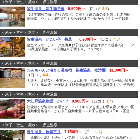
＜米子・皆生・境港＞ 皆生温泉
皆生温泉 皆生菊乃家
5,500円～
（口コミ
4.6
）
【徒歩30秒で海へ直行の贅沢】名湯と至高の海の幸を愉しむ老舗宿 ／
伯備線「やくも」2時間でＪＲ米子駅まで⇒駅からタクシーで15分
＜米子・皆生・境港＞ 皆生温泉
皆生温泉 いこい亭 菊萬
6,930円～
（口コミ
4.6
）
全室マッサージチェア完備◆お子様歓迎♪皆生海岸まで徒歩2分！ ／
JR岡山駅乗換、JR伯備線米子駅下車、バス20分
＜米子・皆生・境港＞ 皆生温泉
わんちゃんと泊まる温泉宿 皆生温泉 松涛園
11,000円～
（口コミ
4.4
）
大型犬・多頭OK！全室わんちゃん同伴、食事も添い寝も一緒の温泉旅
／ＪＲ山陰本線 米子駅より15分※無料送迎あり(3日前までに予約要)
＜米子・皆生・境港＞ 皆生温泉
大江戸温泉物語 かいけ
9,900円～
（口コミ
3.7
）
効能豊かな皆生の名湯とグルメバイキングを楽しむ温泉宿 ／車／中国
自動車道落合JCTから米子自動車道へ～米子自動車道米子IC～国道...
＜米子・皆生・境港＞ 皆生温泉
皆生温泉 旅館三井
7,150円～
（口コミ
4
）
源泉掛け流し！懐かしい気持ちになれる昔ながらの純和風旅館♪ ／