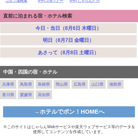
ゴルフ場検索
[PR] JTBツアー
[PR] じゃらんﾊﾟｯｸ
直前に泊まれる宿・ホテル検索
今日・当日（8月6日 木曜日）
明日（8月7日 金曜日）
あさって（8月8日 土曜日）
中国・四国の宿・ホテル
兵庫県
鳥取県
島根県
岡山県
広島県
山口県
徳島県
香川県
愛媛県
高知県
→ホテルでポン！HOMEへ
※このサイトはじゃらんWebサービスや楽天ウェブサービス等のデータを
使用してコンテンツを作成しています。