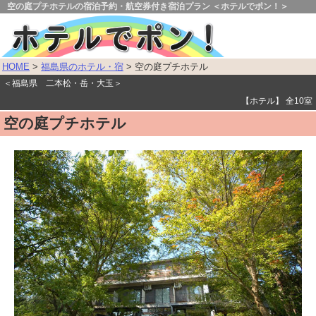
空の庭プチホテルの宿泊予約・航空券付き宿泊プラン ＜ホテルでポン！＞
HOME
>
福島県のホテル・宿
> 空の庭プチホテル
＜福島県 二本松・岳・大玉＞
【ホテル】 全10室
空の庭プチホテル