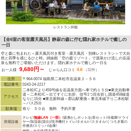
レストラン外観
【全6室の客室露天風呂】静寂の森に佇む隠れ家ホテルで癒しの
一日
空と森に包まれた＜露天風呂付き客室・露天風呂・別棟レストラン＞で大自
然と四季を感じるひと時。姉妹館「空の庭リゾート」で源泉かけ流しの岳温
泉も無料でご堪能いただけます。隠れ家ホテルで癒しの一日を
9,680円～
4.6
お一人様
じゃらん口コミ
（32件）
住所
〒964-0074 福島県二本松市岳温泉２－５６
電話番号
0243-24-2217
二本松ICより459号線を岳温泉方面へ車で約１５分■東北自動車
道～二本松IC～出てすぐに右折、信号1つ目右折し国道459線道
アクセス
なりに15分 ■東北新幹線～郡山駅乗換～東北本線下り二本松駅
～バス25分
駐車場
有り ５０台 無料 予約不要
テレビ/
無線LAN（一部）
/湯沸かしポット/お茶セット/冷蔵庫/ドライ
部屋設備
ヤー/加湿器(貸出)/洗浄機付トイレ/タオル/バスタオル/くつろぎ着の
作務衣/スリッパ/金庫/