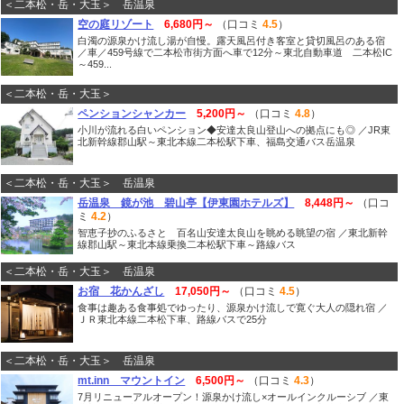
＜二本松・岳・大玉＞ 岳温泉
空の庭リゾート
6,680円～
（口コミ
4.5
）
白濁の源泉かけ流し湯が自慢。露天風呂付き客室と貸切風呂のある宿
／車／459号線で二本松市街方面へ車で12分～東北自動車道 二本松IC
～459...
＜二本松・岳・大玉＞
ペンションシャンカー
5,200円～
（口コミ
4.8
）
小川が流れる白いペンション◆安達太良山登山への拠点にも◎ ／JR東
北新幹線郡山駅～東北本線二本松駅下車、福島交通バス岳温泉
＜二本松・岳・大玉＞ 岳温泉
岳温泉 鏡が池 碧山亭【伊東園ホテルズ】
8,448円～
（口コ
ミ
4.2
）
智恵子抄のふるさと 百名山安達太良山を眺める眺望の宿 ／東北新幹
線郡山駅～東北本線乗換二本松駅下車～路線バス
＜二本松・岳・大玉＞ 岳温泉
お宿 花かんざし
17,050円～
（口コミ
4.5
）
食事は趣ある食事処でゆったり、源泉かけ流しで寛ぐ大人の隠れ宿 ／
ＪＲ東北本線二本松下車、路線バスで25分
＜二本松・岳・大玉＞ 岳温泉
mt.inn マウントイン
6,500円～
（口コミ
4.3
）
7月リニューアルオープン！源泉かけ流し×オールインクルーシブ ／東