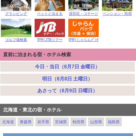
グランピング
ペットと泊まる
貸別荘・コテージ
ペンション・民宿
ゴルフ場検索
[PR] JTBツアー
[PR] じゃらんﾊﾟｯｸ
直前に泊まれる宿・ホテル検索
今日・当日（8月7日 金曜日）
明日（8月8日 土曜日）
あさって（8月9日 日曜日）
北海道・東北の宿・ホテル
北海道
青森県
岩手県
宮城県
秋田県
山形県
福島県