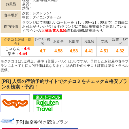
種類：大浴場/露天風呂/
お風呂
泉質：
効能：
夕食：レストラン/
食事場所
朝食：ダイニングルーム/
ラウンジにて美味しいコーヒーを（15：00〜21：00まで）ご自由に
館内設備
お召上がりいただけます/ラウンジにて貸出用書籍をご用意していま
す/ラウンジ/
大浴場
/
露天風呂
/自動販売機/駐車場あり/
クチコミ評価（総
ｻｰﾋﾞｽ・接
設備・ｱﾒﾆ
お食事
お部屋
お風呂
立地
合）
客
ﾃｨ
4.6
じゃらん：
4.7
4.58
4.53
4.41
4.51
4.32
4.54
楽天：
※クチコミは5点満点。基準（普通レベル）は3.0ですが、予約したお部屋や食事プ
ランによっても個人的評価は異なります。総合以外のクチコミ評価は楽天トラベル
提供。
[PR] 人気の宿泊予約サイトでクチコミをチェック＆格安プラ
ンを検索・予約！
[PR] 航空券付き宿泊プラン