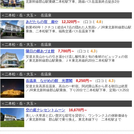
北新幹線郡山駅乗継二本松駅下車、路線バス岳温泉終点徒歩2分
＜二本松・岳・大玉＞ 岳温泉
あだたらの宿 扇や
12,320円～
（口コミ
4.6
）
創業450年！クチコミ総合4.7点の隠れた人気宿♪ ／JR東北新幹線郡山駅
乗換、二本松駅下車、福島交通バス岳温泉下車
＜二本松・岳・大玉＞ 岳温泉
陽日の郷あづま館
7,700円～
（口コミ
4.3
）
安達太良山からの引き湯かけ流し酸性泉と旬の食材のビュッフェの宿
／東北新幹線郡山駅乗換、ＪＲ東北本線約20分二本松駅下車
＜二本松・岳・大玉＞ 岳温泉
岳温泉 ながめの館 光雲閣
8,250円～
（口コミ
4.3
）
安達太良高原岳温泉、高台の一軒宿。阿武隈山系から昇る朝日は絶景
／JR東北新幹線郡山駅乗換、下り20分で二本松駅下車、定期バス25分
＜二本松・岳・大玉＞
空の庭クレセントムーン
16,670円～
美しい大草原と広い贅沢な邸宅を貸切り。ワンランク上の体験価値を
／東北新幹線 郡山駅で乗り換え。東北本線下り 二本松駅まで