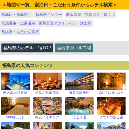
＜地図や一覧、宿泊日・こだわり条件からホテル検索＞
福島駅・福島県庁
福島西インター
飯坂温泉・穴原温泉・摺上川
高湯温泉・土湯温泉・磐梯吾妻スカイライン・浄土平
岳温泉・あだたら高原
福島県のホテル・宿TOP
福島県のゴルフ場
福島県の人気コンテンツ
露天風呂付客室
夕食がお部屋食
厳選の高級宿
2食付1万円以下
5000円以下
格安バイキング
にごり湯
サウナのある宿