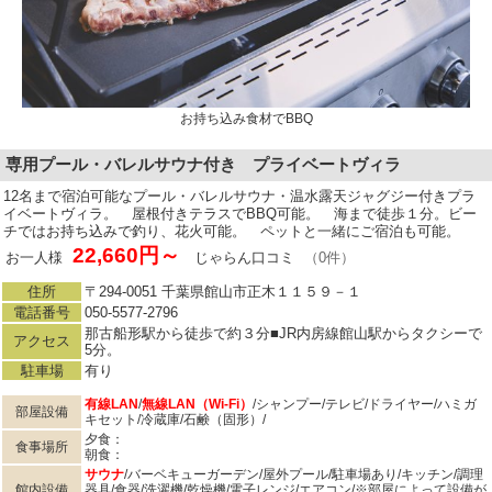
お持ち込み食材でBBQ
専用プール・バレルサウナ付き プライベートヴィラ
12名まで宿泊可能なプール・バレルサウナ・温水露天ジャグジー付きプラ
イベートヴィラ。 屋根付きテラスでBBQ可能。 海まで徒歩１分。ビー
チではお持ち込みで釣り、花火可能。 ペットと一緒にご宿泊も可能。
22,660円～
お一人様
じゃらん口コミ
（0件）
住所
〒294-0051 千葉県館山市正木１１５９－１
電話番号
050-5577-2796
那古船形駅から徒歩で約３分■JR内房線館山駅からタクシーで
アクセス
5分。
駐車場
有り
有線LAN
/
無線LAN（Wi-Fi）
/シャンプー/テレビ/ドライヤー/ハミガ
部屋設備
キセット/冷蔵庫/石鹸（固形）/
夕食：
食事場所
朝食：
サウナ
/バーベキューガーデン/屋外プール/駐車場あり/キッチン/調理
館内設備
器具/食器/洗濯機/乾燥機/電子レンジ/エアコン/※部屋によって設備が