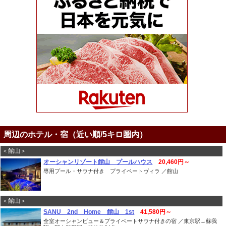
周辺のホテル・宿（近い順/5キロ圏内）
＜館山＞
オーシャンリゾート館山 プールハウス
20,460円～
専用プール・サウナ付き プライベートヴィラ ／館山
＜館山＞
SANU 2nd Home 館山 1st
41,580円～
全室オーシャンビュー＆プライベートサウナ付きの宿 ／東京駅→蘇我