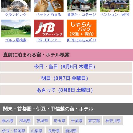
グランピング
ペットと泊まる
貸別荘・コテージ
ペンション・民宿
ゴルフ場検索
[PR] JTBツアー
[PR] じゃらんﾊﾟｯｸ
直前に泊まれる宿・ホテル検索
今日・当日（8月6日 木曜日）
明日（8月7日 金曜日）
あさって（8月8日 土曜日）
関東・首都圏・伊豆・甲信越の宿・ホテル
栃木県
群馬県
茨城県
埼玉県
千葉県
東京都
神奈川県
伊豆・静岡県
山梨県
長野県
新潟県