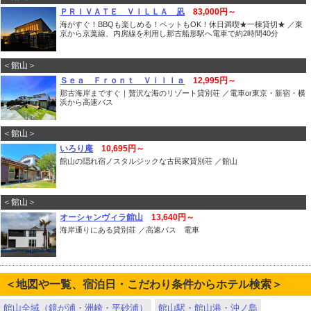
ＰＲＩＶＡＴＥ ＶＩＬＬＡ 凪
83,000円～
海がすぐ！BBQも楽しめる！ペットもOK！休日満喫★一棟貸切★ ／東
京から京葉線、内房線を利用し那古船形駅へ電車で約2時間40分
＜館山＞
Ｓｅａ Ｆｒｏｎｔ Ｖｉｌｌａ
12,995円～
那古海岸まですぐ｜贅沢な海のリゾート貸別荘 ／電車or東京・新宿・横
浜から高速バス
＜館山＞
いろり庵
10,695円～
館山の隠れ宿ノスタルジックな古民家貸別荘 ／館山
＜館山＞
オーシャンヴィラ館山
13,640円～
海岸通りにある貸別荘 ／高速バス 電車
＜地図や一覧、宿泊日・こだわり条件からホテル検索＞
館山全域（鏡が浦・洲崎・平砂浦）
館山駅・館山港・沖ノ島