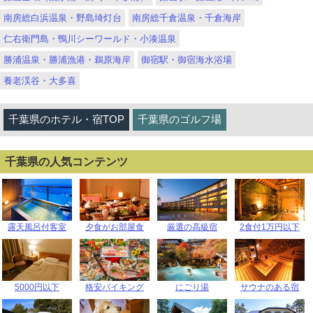
南房総白浜温泉・野島埼灯台
南房総千倉温泉・千倉海岸
仁右衛門島・鴨川シーワールド・小湊温泉
勝浦温泉・勝浦漁港・鵜原海岸
御宿駅・御宿海水浴場
養老渓谷・大多喜
千葉県のホテル・宿TOP
千葉県のゴルフ場
千葉県の人気コンテンツ
露天風呂付客室
夕食がお部屋食
厳選の高級宿
2食付1万円以下
5000円以下
格安バイキング
にごり湯
サウナのある宿