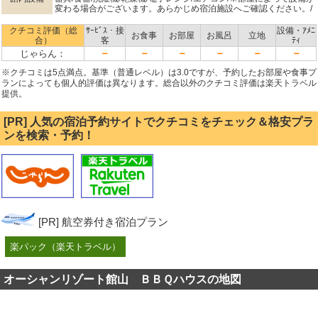
変わる場合がございます。あらかじめ宿泊施設へご確認ください。/
クチコミ評価（総
ｻｰﾋﾞｽ・接
設備・ｱﾒﾆ
お食事
お部屋
お風呂
立地
合）
客
ﾃｨ
－
－
－
－
－
－
じゃらん：
※クチコミは5点満点。基準（普通レベル）は3.0ですが、予約したお部屋や食事プ
ランによっても個人的評価は異なります。総合以外のクチコミ評価は楽天トラベル
提供。
[PR] 人気の宿泊予約サイトでクチコミをチェック＆格安プラ
ンを検索・予約！
[PR] 航空券付き宿泊プラン
楽パック（楽天トラベル）
オーシャンリゾート館山 ＢＢＱハウスの地図