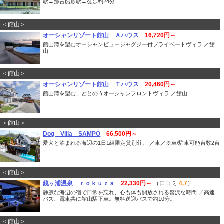
駅→那古船形駅→徒歩約24分
＜館山＞
オーシャンリゾート館山 Ａハウス
16,720円～
館山湾を望むオーシャンビュージャグジー付プライベートヴィラ ／館
山
＜館山＞
オーシャンリゾート館山 Ｔハウス
20,460円～
館山湾を望む、ととのうオーシャンフロントヴィラ ／館山
＜館山＞
Dog Villa SAMPO
66,500円～
愛犬と泊まれる海辺の1日1組限定貸別荘。 ／車／※車/駐車可能台数2台
＜館山＞
鏡ヶ浦温泉 ｒｏｋｕｚａ
22,330円～
（口コミ
4.7
）
静寂な海辺の宿で日常を忘れ、心も体も開放される贅沢な時間 ／高速
バス、電車共に館山駅下車。無料送迎バスで約10分。
＜館山＞