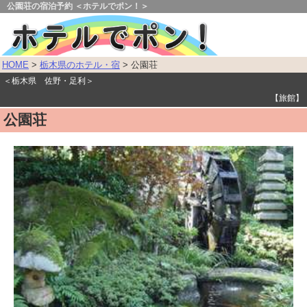
公園荘の宿泊予約 ＜ホテルでポン！＞
HOME
>
栃木県のホテル・宿
> 公園荘
＜栃木県 佐野・足利＞
【旅館】
公園荘