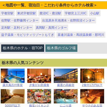
＜地図や一覧、宿泊日・こだわり条件からホテル検索＞
宇都宮駅
東武宇都宮駅
鹿沼IC・鹿沼駅
宇都宮上三川IC
小山駅
佐野駅・佐野藤岡インター
出流原弁天池湧水・佐野田沼インター
足利駅・足利インター
真岡駅・真岡インター
益子温泉・モビリティリゾートもてぎ
喜連川温泉・馬頭温泉郷・那珂川
栃木県のホテル・宿TOP
栃木県のゴルフ場
栃木県の人気コンテンツ
露天風呂付客室
夕食がお部屋食
厳選の高級宿
2食付1万円以下
5000円以下
格安バイキング
にごり湯
サウナのある宿