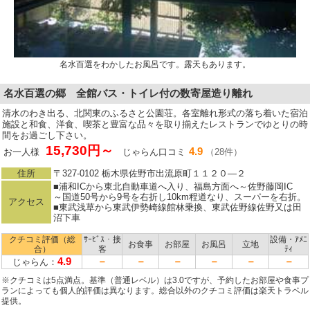
名水百選をわかしたお風呂です。露天もあります。
名水百選の郷 全館バス・トイレ付の数寄屋造り離れ
清水のわき出る、北関東のふるさと公園荘。各室離れ形式の落ち着いた宿泊
施設と和食、洋食、喫茶と豊富な品々を取り揃えたレストランでゆとりの時
間をお過ごし下さい。
15,730円～
4.9
お一人様
じゃらん口コミ
（28件）
住所
〒327-0102 栃木県佐野市出流原町１１２０―２
■浦和ICから東北自動車道へ入り、福島方面へ～佐野藤岡IC
～国道50号から9号を右折し10km程道なり、スーパーを右折。
アクセス
■東武浅草から東武伊勢崎線館林乗換、東武佐野線佐野又は田
沼下車
クチコミ評価（総
ｻｰﾋﾞｽ・接
設備・ｱﾒﾆ
お食事
お部屋
お風呂
立地
合）
客
ﾃｨ
4.9
－
－
－
－
－
－
じゃらん：
※クチコミは5点満点。基準（普通レベル）は3.0ですが、予約したお部屋や食事プ
ランによっても個人的評価は異なります。総合以外のクチコミ評価は楽天トラベル
提供。