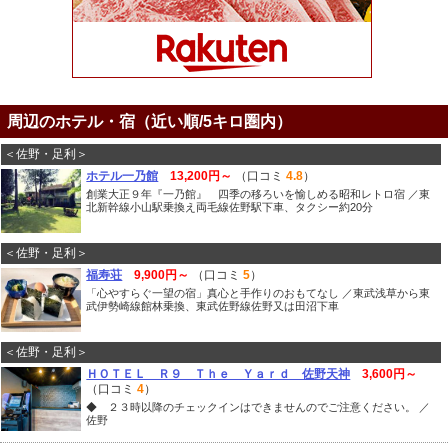
周辺のホテル・宿（近い順/5キロ圏内）
＜佐野・足利＞
ホテル一乃館
13,200円～
（口コミ
4.8
）
創業大正９年『一乃館』 四季の移ろいを愉しめる昭和レトロ宿 ／東
北新幹線小山駅乗換え両毛線佐野駅下車、タクシー約20分
＜佐野・足利＞
福寿荘
9,900円～
（口コミ
5
）
「心やすらぐ一望の宿」真心と手作りのおもてなし ／東武浅草から東
武伊勢崎線館林乗換、東武佐野線佐野又は田沼下車
＜佐野・足利＞
ＨＯＴＥＬ Ｒ９ Ｔｈｅ Ｙａｒｄ 佐野天神
3,600円～
（口コミ
4
）
◆ ２３時以降のチェックインはできませんのでご注意ください。 ／
佐野