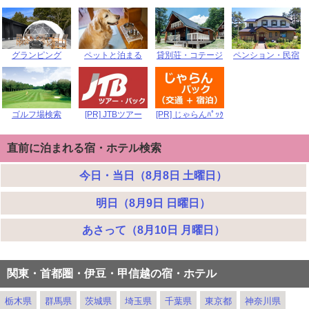
グランピング
ペットと泊まる
貸別荘・コテージ
ペンション・民宿
ゴルフ場検索
[PR] JTBツアー
[PR] じゃらんﾊﾟｯｸ
直前に泊まれる宿・ホテル検索
今日・当日（8月8日 土曜日）
明日（8月9日 日曜日）
あさって（8月10日 月曜日）
関東・首都圏・伊豆・甲信越の宿・ホテル
栃木県
群馬県
茨城県
埼玉県
千葉県
東京都
神奈川県