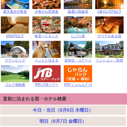
露天風呂付客室
夕食がお部屋食
厳選の高級宿
2食付1万円以下
5000円以下
格安バイキング
にごり湯
サウナのある宿
グランピング
ペットと泊まる
貸別荘・コテージ
ペンション・民宿
ゴルフ場検索
[PR] JTBツアー
[PR] じゃらんﾊﾟｯｸ
直前に泊まれる宿・ホテル検索
今日・当日（8月6日 木曜日）
明日（8月7日 金曜日）