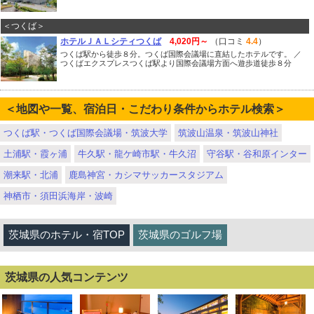
＜つくば＞
ホテルＪＡＬシティつくば
4,020円～
（口コミ
4.4
）
つくば駅から徒歩８分。つくば国際会議場に直結したホテルです。 ／
つくばエクスプレスつくば駅より国際会議場方面へ遊歩道徒歩８分
＜地図や一覧、宿泊日・こだわり条件からホテル検索＞
つくば駅・つくば国際会議場・筑波大学
筑波山温泉・筑波山神社
土浦駅・霞ヶ浦
牛久駅・龍ケ崎市駅・牛久沼
守谷駅・谷和原インター
潮来駅・北浦
鹿島神宮・カシマサッカースタジアム
神栖市・須田浜海岸・波崎
茨城県のホテル・宿TOP
茨城県のゴルフ場
茨城県の人気コンテンツ