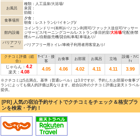
種類：人工温泉/大浴場/
お風呂
泉質：
効能：
夕食：
食事場所
朝食：レストラン(バイキング)/
コインランドリー(有料)/パソコン利用可/ファックス送信可/マッサー
館内設備
ジサービス/モーニングコール/レストラン/多目的室/
大浴場
/宅配便/禁
煙ルーム/自動販売機/貸自転車/駐車場あり/
バリアフリ
バリアフリー用トイレ/車椅子利用者用客室あり/
ー
クチコミ評価（総
ｻｰﾋﾞｽ・接
設備・ｱﾒﾆ
お食事
お部屋
お風呂
立地
合）
客
ﾃｨ
4.2
じゃらん：
4.05
4.06
4.02
4.11
4.11
3.99
4.08
楽天：
※クチコミは5点満点。基準（普通レベル）は3.0ですが、予約したお部屋や食事プ
ランによっても個人的評価は異なります。総合以外のクチコミ評価は楽天トラベル
提供。
[PR] 人気の宿泊予約サイトでクチコミをチェック＆格安プラ
ンを検索・予約！