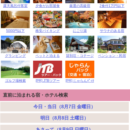
露天風呂付客室
夕食がお部屋食
厳選の高級宿
2食付1万円以下
5000円以下
格安バイキング
にごり湯
サウナのある宿
グランピング
ペットと泊まる
貸別荘・コテージ
ペンション・民宿
ゴルフ場検索
[PR] JTBツアー
[PR] じゃらんﾊﾟｯｸ
直前に泊まれる宿・ホテル検索
今日・当日（8月7日 金曜日）
明日（8月8日 土曜日）
あさって（8月9日 日曜日）