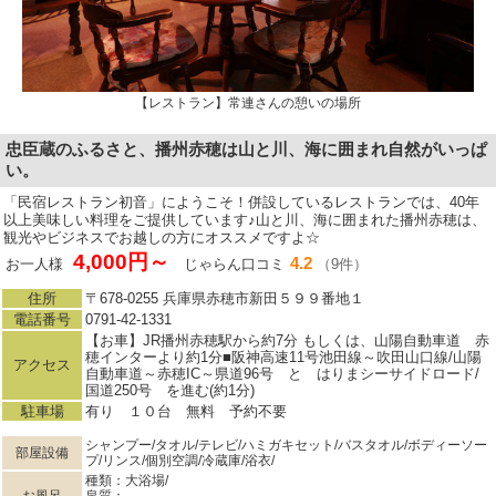
【レストラン】常連さんの憩いの場所
忠臣蔵のふるさと、播州赤穂は山と川、海に囲まれ自然がいっぱ
い。
「民宿レストラン初音」にようこそ！併設しているレストランでは、40年
以上美味しい料理をご提供しています♪山と川、海に囲まれた播州赤穂は、
観光やビジネスでお越しの方にオススメですよ☆
4,000円～
4.2
お一人様
じゃらん口コミ
（9件）
住所
〒678-0255 兵庫県赤穂市新田５９９番地１
電話番号
0791-42-1331
【お車】JR播州赤穂駅から約7分 もしくは、山陽自動車道 赤
穂インターより約1分■阪神高速11号池田線～吹田山口線/山陽
アクセス
自動車道～赤穂IC～県道96号 と はりまシーサイドロード/
国道250号 を進む(約1分)
駐車場
有り １０台 無料 予約不要
シャンプー/タオル/テレビ/ハミガキセット/バスタオル/ボディーソー
部屋設備
プ/リンス/個別空調/冷蔵庫/浴衣/
種類：大浴場/