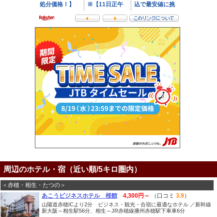
周辺のホテル・宿（近い順/5キロ圏内）
＜赤穂・相生・たつの＞
あこうビジネスホテル 桜館
4,300円～
（口コミ
3.9
）
山陽道赤穂ICより2分 ビジネス・観光・合宿に最適なホテル ／新幹線
新大阪～相生駅56分、相生～JR赤穂線播州赤穂駅下車車6分