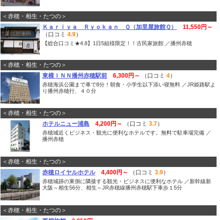
＜赤穂・相生・たつの＞
Ｋａｒｉｙａ Ｒｙｏｋａｎ Ｑ（加里屋旅館Ｑ）
11,550円～
（口コミ
4.9
）
【総合口コミ★4.8】1日5組様限定！！古民家旅館 ／播州赤穂
＜赤穂・相生・たつの＞
東横ＩＮＮ播州赤穂駅前
6,300円～
（口コミ
4
）
赤穂海浜公園まで車で8分！朝食・小学生以下添い寝無料 ／JR姫路駅よ
り播州赤穂行、４０分
＜赤穂・相生・たつの＞
ホテルニュー浦島
4,200円～
（口コミ
3.7
）
赤穂城近くビジネス・観光に便利なホテルです。無料で駐車場完備 ／
播州赤穂
＜赤穂・相生・たつの＞
赤穂ロイヤルホテル
4,400円～
（口コミ
3.9
）
赤穂城跡の東側に隣接する観光・ビジネスに便利なホテル ／新幹線新
大阪～相生56分、相生～JR赤穂線播州赤穂駅下車歩１5分
＜赤穂・相生・たつの＞