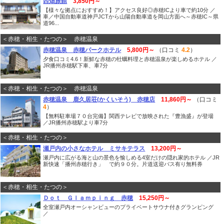
西畑旅館
3,850円～
【様々な拠点におすすめ！】アクセス良好◎赤穂ICより車で約10分 ／
車／中国自動車道神戸JCTから山陽自動車道を岡山方面へ～赤穂IC～県
道96...
＜赤穂・相生・たつの＞ 赤穂温泉
赤穂温泉 赤穂パークホテル
5,800円～
（口コミ
4.2
）
夕食口コミ4.6！新鮮な赤穂の牡蠣料理と赤穂温泉が楽しめるホテル ／
JR播州赤穂駅下車、車7分
＜赤穂・相生・たつの＞ 赤穂温泉
赤穂温泉 鹿久居荘(かくいそう) 赤穂店
11,860円～
（口コミ
4
）
【無料駐車場７０台完備】関西テレビで放映された『豊漁盛』が登場
／JR播州赤穂駅より車7分
＜赤穂・相生・たつの＞
瀬戸内の小さなホテル ミサキテラス
13,200円～
瀬戸内に広がる海と山の景色を愉しめる4室だけの隠れ家的ホテル ／JR
新快速「播州赤穂行き」 で約９０分。片道送迎バス有り無料券
＜赤穂・相生・たつの＞
Ｄｏｔ Ｇｌａｍｐｉｎｇ 赤穂
15,250円～
全室瀬戸内オーシャンビューのプライベートサウナ付きグランピング
／