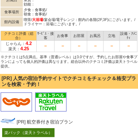
お風呂
泉質：
効能：
夕食：食事処/
食事場所
朝食：食事処/
喫茶/
大浴場
/宴会場/電子レンジ：館内の各階(2F,3F)にございます。/
館内設備
ドライヤー：浴場にございます。/
クチコミ評価（総
ｻｰﾋﾞｽ・接
設備・ｱﾒﾆ
お食事
お部屋
お風呂
立地
合）
客
ﾃｨ
4.2
じゃらん：
－
－
－
－
－
－
4.25
楽天：
※クチコミは5点満点。基準（普通レベル）は3.0ですが、予約したお部屋や食事プ
ランによっても個人的評価は異なります。総合以外のクチコミ評価は楽天トラベル
提供。
[PR] 人気の宿泊予約サイトでクチコミをチェック＆格安プラ
ンを検索・予約！
[PR] 航空券付き宿泊プラン
楽パック（楽天トラベル）