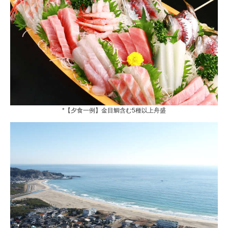
*【夕食一例】金目鯛含む5種以上舟盛