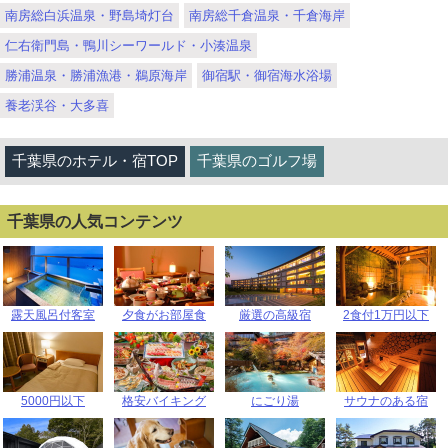
南房総白浜温泉・野島埼灯台
南房総千倉温泉・千倉海岸
仁右衛門島・鴨川シーワールド・小湊温泉
勝浦温泉・勝浦漁港・鵜原海岸
御宿駅・御宿海水浴場
養老渓谷・大多喜
千葉県のホテル・宿TOP
千葉県のゴルフ場
千葉県の人気コンテンツ
露天風呂付客室
夕食がお部屋食
厳選の高級宿
2食付1万円以下
5000円以下
格安バイキング
にごり湯
サウナのある宿