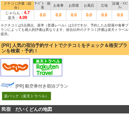
クチコミ評価（総
ｻｰﾋﾞｽ・接
設備・ｱﾒﾆ
お食事
お部屋
お風呂
立地
合）
客
ﾃｨ
4.7
じゃらん：
0.0
0.0
0.0
0.0
0.0
0.0
4.09
楽天：
※クチコミは5点満点。基準（普通レベル）は3.0ですが、予約したお部屋や食事プ
ランによっても個人的評価は異なります。総合以外のクチコミ評価は楽天トラベル
提供。
[PR] 人気の宿泊予約サイトでクチコミをチェック＆格安プラ
ンを検索・予約！
[PR] 航空券付き宿泊プラン
楽パック（楽天トラベル）
民宿 だいくどんの地図