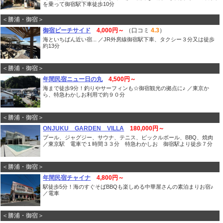
を乗って御宿駅下車徒歩10分
＜勝浦・御宿＞
御宿ビーチサイド
4,000円～
（口コミ
4.3
）
海といちばん近い宿... ／JR外房線御宿駅下車、タクシー３分又は徒歩
約13分
＜勝浦・御宿＞
年間民宿ニュー日の丸
4,500円～
海まで徒歩9分！釣りやサーフィンも☆御宿観光の拠点に♪ ／東京か
ら、特急わかしお利用で約９０分
＜勝浦・御宿＞
ONJUKU GARDEN VILLA
180,000円～
プール、ジャグジー、サウナ、テニス、ピックルボール、BBQ、焼肉
／東京駅 電車で１時間３３分 特急わかしお 御宿駅より徒歩７分
＜勝浦・御宿＞
年間民宿チャイナ
4,800円～
駅徒歩5分！海のすぐそばBBQも楽しめる中華屋さんの素泊まりお宿♪
／電車
＜勝浦・御宿＞