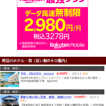
周辺のホテル・宿（近い順/5キロ圏内）
＜勝浦・御宿＞
THE ONJUKU terrace
8,400円～
（口コミ
4.2
）
2026年4月20日リブランドオープン！波音で目覚めるひと時の贅沢 ／
JR外房線御宿駅下車 徒歩10分
＜勝浦・御宿＞
新鮮な海の幸に舌鼓 御宿 旅館かのや
5,550円～
（口コミ
4.4
）
【直前割8/17迄】御宿海岸まで30秒！新鮮な磯料理が自慢♪ ／JR外房線