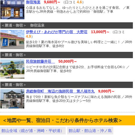
御宿海楽
9,680円～
（口コミ
4.6
）
心温まるおもてなしと、ゆったりとしたひとときを過ごす食宿。 ／東
京駅からJR外房線・特急わかしおで約80分「御宿駅」下車
＜勝浦・御宿＞ 御宿温泉
伊勢えび・あわびが専門の宿 大野荘
13,000円～
（口コミ
4.9
）
徒歩1分！夏の海水浴やプール遊びを美味しい料理とご一緒に！ ／JR外
房線御宿駅下車、徒歩8分
＜勝浦・御宿＞
民宿旅館藤井荘
50,000円～
☆ビーチや月の沙漠記念館まで徒歩2分、お手頃料金で合宿もOK☆ ／
JR外房線御宿駅下車、徒歩8分
＜勝浦・御宿＞
房総御宿町 海辺の漁師民宿 第八福市丸
9,000円～
海まで0分！新鮮な魚介類をリーズナブルに味わえる漁師の民宿 ／JR外
房線御宿駅下車、徒歩20分又はタクシー5分
＜地図や一覧、宿泊日・こだわり条件からホテル検索＞
館山全域（鏡が浦・洲崎・平砂浦）
館山駅・館山港・沖ノ島