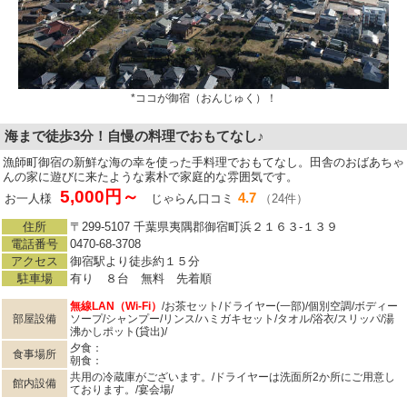
*ココが御宿（おんじゅく）！
海まで徒歩3分！自慢の料理でおもてなし♪
漁師町御宿の新鮮な海の幸を使った手料理でおもてなし。田舎のおばあちゃ
んの家に遊びに来たような素朴で家庭的な雰囲気です。
5,000円～
4.7
お一人様
じゃらん口コミ
（24件）
住所
〒299-5107 千葉県夷隅郡御宿町浜２１６３‐１３９
電話番号
0470-68-3708
アクセス
御宿駅より徒歩約１５分
駐車場
有り ８台 無料 先着順
無線LAN（Wi-Fi）
/お茶セット/ドライヤー(一部)/個別空調/ボディー
部屋設備
ソープ/シャンプー/リンス/ハミガキセット/タオル/浴衣/スリッパ/湯
沸かしポット(貸出)/
夕食：
食事場所
朝食：
共用の冷蔵庫がございます。/ドライヤーは洗面所2か所にご用意し
館内設備
ております。/宴会場/