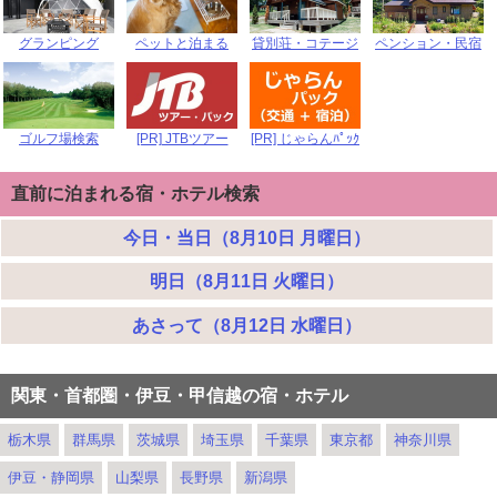
グランピング
ペットと泊まる
貸別荘・コテージ
ペンション・民宿
ゴルフ場検索
[PR] JTBツアー
[PR] じゃらんﾊﾟｯｸ
直前に泊まれる宿・ホテル検索
今日・当日（8月10日 月曜日）
明日（8月11日 火曜日）
あさって（8月12日 水曜日）
関東・首都圏・伊豆・甲信越の宿・ホテル
栃木県
群馬県
茨城県
埼玉県
千葉県
東京都
神奈川県
伊豆・静岡県
山梨県
長野県
新潟県