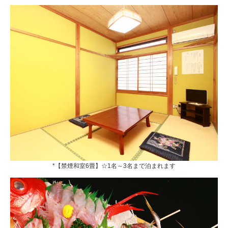
*【禁煙和室6畳】☆1名～3名まで泊まれます