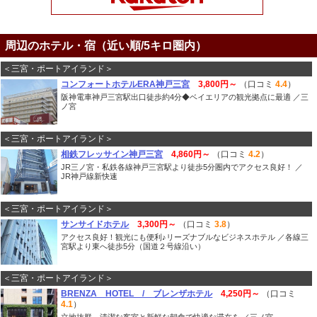
周辺のホテル・宿（近い順/5キロ圏内）
＜三宮・ポートアイランド＞
コンフォートホテルERA神戸三宮
3,800円～
（口コミ
4.4
）
阪神電車神戸三宮駅出口徒歩約4分◆ベイエリアの観光拠点に最適 ／三
ノ宮
＜三宮・ポートアイランド＞
相鉄フレッサイン神戸三宮
4,860円～
（口コミ
4.2
）
JR三ノ宮・私鉄各線神戸三宮駅より徒歩5分圏内でアクセス良好！ ／
JR神戸線新快速
＜三宮・ポートアイランド＞
サンサイドホテル
3,300円～
（口コミ
3.8
）
アクセス良好！観光にも便利♪リーズナブルなビジネスホテル ／各線三
宮駅より東へ徒歩5分（国道２号線沿い）
＜三宮・ポートアイランド＞
BRENZA HOTEL / ブレンザホテル
4,250円～
（口コミ
4.1
）