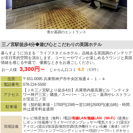
青が基調のエントランス
三ノ宮駅徒歩4分◆遊び心とこだわりの英国ホテル
暮らすように泊まる「ライフスタイルホテル」品格ある英国調のインテリア
が非日常的空間を演出します。コーヒーやワインが楽しめるラウンジと異国
情緒を感じる中庭で、優雅なときをお過ごしください。
3,300円～
4.3
お一人様
じゃらん口コミ
（63件）
住所
〒651-0095 兵庫県神戸市中央区旭通４－１－４
電話番号
078-224-5500
【ＪＲ三ノ宮駅より徒歩4分】兵庫県内最高層ビル「シティタ
アクセス
ワー神戸三宮」隣接／スーパー・コンビニ・薬局やレストラン
が至近三ノ宮
有（契約駐車場・1700円(15時〜翌11時)2600円(連泊時)・時間
駐車場
外は通常料金適用
テレビ/衛星放送（無料）/電話/
有線LAN
/
無線LAN（Wi-Fi）
/湯沸か
しポット/冷蔵庫/ドライヤー/ズボンプレッサー/電気スタンド(貸出)/
部屋設備
アイロン(貸出)/加湿器/個別空調/洗浄機付トイレ/石鹸（液体）/ボデ
ィーソープ/シャンプー/コンディショナー/洗顔ソープ/ハミガキセッ