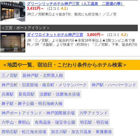
グリーンリッチホテル神戸三宮（人工温泉 二股湯の華）
3,431円～
（口コミ
4.1
）
JR三ノ宮駅東口より徒歩7分、観光にも好立地！ ／三ノ宮
＜三宮・ポートアイランド＞
ダイワロイネットホテル神戸三宮
3,800円～
（口コミ
4.2
）
JR「三ノ宮駅」より徒歩約7分★全室18平米以上★1階コンビニ有で便
利 ／JR「大阪駅」より快速で（約30分）「三ノ宮駅」下車、徒歩約7分
＜地図や一覧、宿泊日・こだわり条件からホテル検索＞
三ノ宮駅
新神戸駅・北野異人館
神戸元町・旧居留地・南京町・メリケンパーク
神戸駅・ハーバーランド
兵庫駅
新長田駅
須磨駅・須磨海水浴場
舞子駅・舞子公園・明石海峡大橋
神戸ポートアイランド・神戸国際展示場
六甲アイランド
六甲山・摩耶山
有馬温泉・瑞宝寺公園
明石駅・明石城
西明石駅・松江海水浴場
加古川駅・加古川温泉・東播磨港