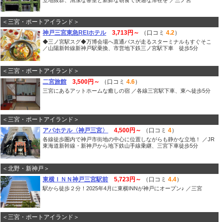
立地抜群、清潔な客室と新鮮な朝食で快適な滞在を ／三ノ宮
＜三宮・ポートアイランド＞
神戸三宮東急REIホテル
3,713円～
（口コミ
4.2
）
◆三ノ宮駅スグ◆万博会場へ直通バスが走るスターミナルもすぐそこ
／山陽新幹線新神戸駅乗換、市営地下鉄三ノ宮駅下車 徒歩5分
＜三宮・ポートアイランド＞
二宮旅館
3,500円～
（口コミ
4.6
）
三宮にあるアットホームな癒しの宿 ／各線三宮駅下車、東へ徒歩5分
＜三宮・ポートアイランド＞
アパホテル〈神戸三宮〉
4,500円～
（口コミ
4
）
各線徒歩圏内で神戸市街地の中心に位置しながらも静かな立地！ ／JR
東海道新幹線・新神戸から地下鉄山手線乗継、三宮下車徒歩5分
＜北野・新神戸＞
東横ＩＮＮ神戸三宮駅前
5,723円～
（口コミ
4.4
）
駅から徒歩２分！2025年4月に東横INNが神戸にオープン♪ ／三宮
＜三宮・ポートアイランド＞