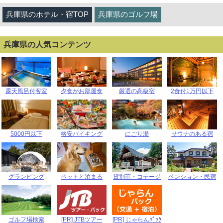
兵庫県のホテル・宿TOP
兵庫県のゴルフ場
兵庫県の人気コンテンツ
露天風呂付客室
夕食がお部屋食
厳選の高級宿
2食付1万円以下
5000円以下
格安バイキング
にごり湯
サウナのある宿
グランピング
ペットと泊まる
貸別荘・コテージ
ペンション・民宿
ゴルフ場検索
[PR] JTBツアー
[PR] じゃらんﾊﾟｯｸ