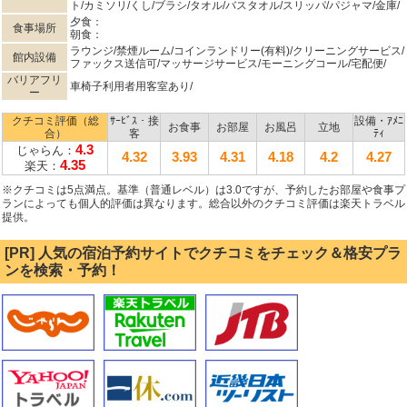
ト/カミソリ/くし/ブラシ/タオル/バスタオル/スリッパ/パジャマ/金庫/
夕食：
食事場所
朝食：
ラウンジ/禁煙ルーム/コインランドリー(有料)/クリーニングサービス/
館内設備
ファックス送信可/マッサージサービス/モーニングコール/宅配便/
バリアフリ
車椅子利用者用客室あり/
ー
クチコミ評価（総
ｻｰﾋﾞｽ・接
設備・ｱﾒﾆ
お食事
お部屋
お風呂
立地
合）
客
ﾃｨ
4.3
じゃらん：
4.32
3.93
4.31
4.18
4.2
4.27
4.35
楽天：
※クチコミは5点満点。基準（普通レベル）は3.0ですが、予約したお部屋や食事プ
ランによっても個人的評価は異なります。総合以外のクチコミ評価は楽天トラベル
提供。
[PR] 人気の宿泊予約サイトでクチコミをチェック＆格安プラ
ンを検索・予約！