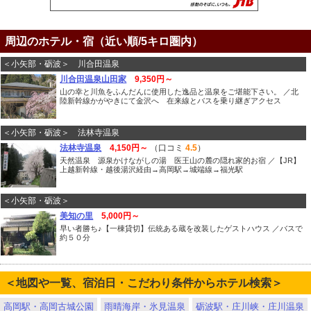
周辺のホテル・宿（近い順/5キロ圏内）
＜小矢部・砺波＞ 川合田温泉
川合田温泉山田家
9,350円～
山の幸と川魚をふんだんに使用した逸品と温泉をご堪能下さい。 ／北
陸新幹線かがやきにて金沢へ 在来線とバスを乗り継ぎアクセス
＜小矢部・砺波＞ 法林寺温泉
法林寺温泉
4,150円～
（口コミ
4.5
）
天然温泉 源泉かけながしの湯 医王山の麓の隠れ家的お宿 ／【JR】
上越新幹線・越後湯沢経由→高岡駅→城端線→福光駅
＜小矢部・砺波＞
美知の里
5,000円～
早い者勝ち♪【一棟貸切】伝統ある蔵を改装したゲストハウス ／バスで
約５０分
＜地図や一覧、宿泊日・こだわり条件からホテル検索＞
高岡駅・高岡古城公園
雨晴海岸・氷見温泉
砺波駅・庄川峡・庄川温泉