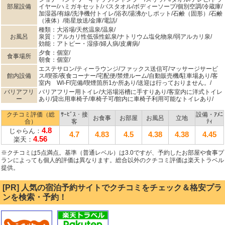
部屋設備
イヤー/ハミガキセット/バスタオル/ボディーソープ/個別空調/冷蔵庫/
加湿器/有線/洗浄機付トイレ/浴衣/湯沸かしポット/石鹸（固形）/石鹸
（液体）/衛星放送/金庫/電話/
種類：大浴場/天然温泉/温泉/
お風呂
泉質：アルカリ性低張性鉱泉/ナトリウム塩化物泉/弱アルカリ泉/
効能：アトピー・湿疹/婦人病/皮膚病/
夕食：個室/
食事場所
朝食：個室/
エステサロン/ティーラウンジ/ファックス送信可/マッサージサービ
館内設備
ス/喫茶/夜食コーナー/宅配便/禁煙ルーム/自動販売機/駐車場あり/客
室内 WI-FI完備/喫煙箇所1か所あり/送迎は行っておりません。/
バリアフリ
バリアフリー用トイレ/大浴場浴槽に手すりあり/客室内に洋式トイレ
ー
あり/貸出用車椅子/車椅子可/館内に車椅子利用可能なトイレあり/
クチコミ評価（総
ｻｰﾋﾞｽ・接
設備・ｱﾒﾆ
お食事
お部屋
お風呂
立地
合）
客
ﾃｨ
4.8
じゃらん：
4.7
4.83
4.5
4.38
4.38
4.45
4.56
楽天：
※クチコミは5点満点。基準（普通レベル）は3.0ですが、予約したお部屋や食事プ
ランによっても個人的評価は異なります。総合以外のクチコミ評価は楽天トラベル
提供。
[PR] 人気の宿泊予約サイトでクチコミをチェック＆格安プラ
ンを検索・予約！