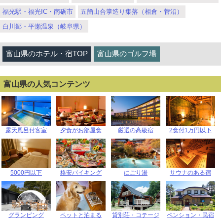
福光駅・福光IC・南砺市
五箇山合掌造り集落（相倉・菅沼）
白川郷・平瀬温泉（岐阜県）
富山県のホテル・宿TOP
富山県のゴルフ場
富山県の人気コンテンツ
露天風呂付客室
夕食がお部屋食
厳選の高級宿
2食付1万円以下
5000円以下
格安バイキング
にごり湯
サウナのある宿
グランピング
ペットと泊まる
貸別荘・コテージ
ペンション・民宿