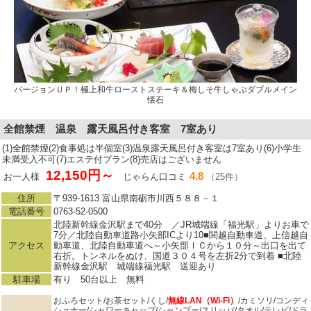
バージョンＵＰ！極上和牛ローストステーキ＆梅しそ牛しゃぶダブルメイン
懐石
全館禁煙 温泉 露天風呂付き客室 7室あり
(1)全館禁煙(2)食事処は半個室(3)温泉露天風呂付き客室は7室あり(6)小学生
未満受入不可(7)エステ付プラン(8)売店はございません
12,150円～
4.8
お一人様
じゃらん口コミ
（25件）
住所
〒939-1613 富山県南砺市川西５８８－１
電話番号
0763-52-0500
北陸新幹線金沢駅まで40分 ／JR城端線「福光駅」よりお車で
7分／北陸自動車道路小矢部ICより10■関越自動車道、上信越自
アクセス
動車道、北陸自動車道へ～小矢部ＩＣから１０分～出口を出て
右折。トンネルをぬけ、国道３０４号を左折2分で到着 ■北陸
新幹線金沢駅 城端線福光駅 送迎あり
駐車場
有り 50台以上 無料
おふろセット/お茶セット/くし/
無線LAN（Wi-Fi）
/カミソリ/コンディ
ショナー/シャワーキャップ/シャンプー/スリッパ/タオル/テレビ/ドラ