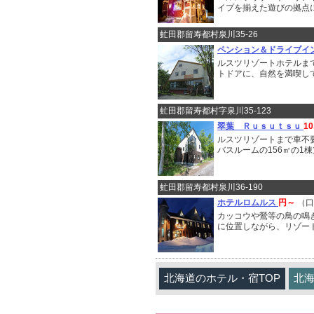
イプを揃えた遊びの拠点
虻田郡留寿都村泉川35-26
ペンション＆ドライブイ
ルスツリゾートホテルま
トドアに、自然を満喫し
虻田郡留寿都村字泉川35-123
翠葉 Ｒｕｓｕｔｓｕ
1
ルスツリゾートまで車不要
バスルームの156㎡の1
虻田郡留寿都村泉川36-190
ホテルロムルス
円～
（
カッコウや鶯等の鳥の鳴
に位置しながら、リゾー
北海道のホテル・宿TOP
北