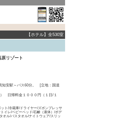
【ホテル】全530室
高原リゾート
倶知安駅～バス60分。 [立地：国道
） 日帰料金１０００円（１日/１
ポット/冷蔵庫/ドライヤー/ズボンプレッサ
機付トイレ/ベビーベッド/石鹸（液体）/ボデ
タオル/バスタオル/ナイトウェア/スリッ