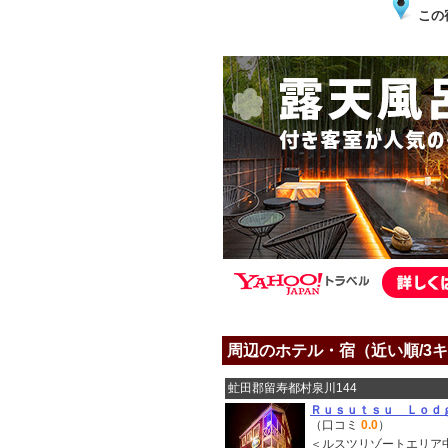
この
周辺のホテル・宿（近い順/3
虻田郡留寿都村泉川144
Ｒｕｓｕｔｓｕ Ｌｏｄ
（口コミ
0.0
）
＜ルスツリゾートエリア