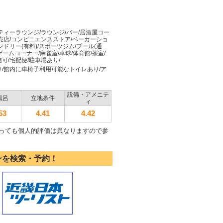
ティーラウンジ/ラウンジ/バー/居酒屋コー
/売店/コンビニエンスストア/ベーカーショ
ドリー(有料)/スポーツジム/プール(通
ームコーナー/麻雀室/卓球/体育館/茶室/
可/宅配便/駐車場あり/
り/館内に車椅子利用可能なトイレあり/ア
設備・アメニテ
風呂
立地条件
ィ
53
4.41
4.42
っても個人的評価は異なりますので参
ンを検索・予約！