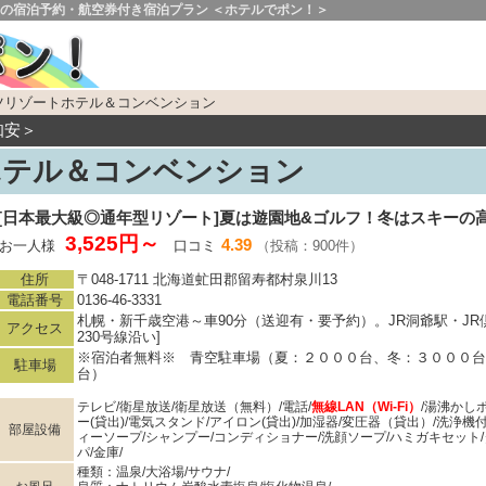
の宿泊予約・航空券付き宿泊プラン ＜ホテルでポン！＞
ツリゾートホテル＆コンベンション
倶知安＞
ホテル＆コンベンション
[日本最大級◎通年型リゾート]夏は遊園地&ゴルフ！冬はスキーの
3,525円～
4.39
お一人様
口コミ
（投稿：900件）
住所
〒048-1711 北海道虻田郡留寿都村泉川13
電話番号
0136-46-3331
札幌・新千歳空港～車90分（送迎有・要予約）。JR洞爺駅・JR
アクセス
230号線沿い]
※宿泊者無料※ 青空駐車場（夏：２０００台、冬：３０００台
駐車場
台）
テレビ/衛星放送/衛星放送（無料）/電話/
無線LAN（Wi-Fi）
/湯沸かし
ー(貸出)/電気スタンド/アイロン(貸出)/加湿器/変圧器（貸出）/洗浄
部屋設備
ィーソープ/シャンプー/コンディショナー/洗顔ソープ/ハミガキセット/
パ/金庫/
種類：温泉/大浴場/サウナ/