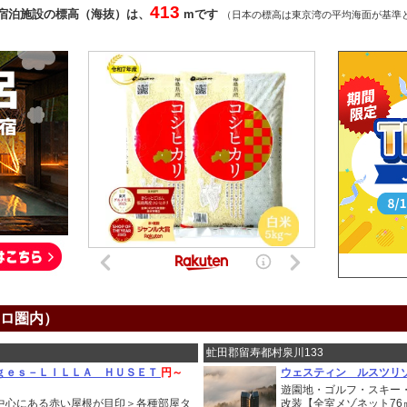
413
宿泊施設の標高（海抜）は、
mです
（日本の標高は東京湾の平均海面が基準
キロ圏内）
虻田郡留寿都村泉川133
ｇｅｓ－ＬＩＬＬＡ ＨＵＳＥＴ
円～
ウェスティン ルスツリ
遊園地・ゴルフ・スキー・
中心にある赤い屋根が目印＞各種部屋タ
改装【全室メゾネット76