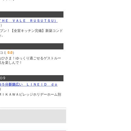
ＴＨＥ ＶＡＬＥ ＲＵＳＵＴＳＵ）
3
）
オープン！【全室キッチン完備】新築コンド
を。
口コミ
0.0
）
おひさま！ゆっくり過ごせるゲストルー
気を楽しんで！
Ｄ9
歩５分新築広い ＬＩＮＥＩＤ ｄｏ
）
ＭＩＫＡＷＡビレッジホリデーホーム別