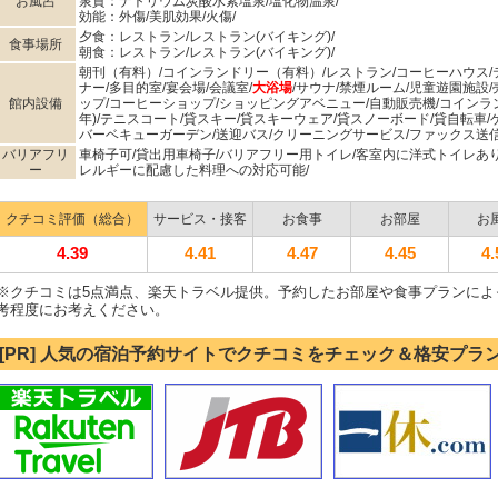
お風呂
泉質：ナトリウム炭酸水素塩泉/塩化物温泉/
効能：外傷/美肌効果/火傷/
夕食：レストラン/レストラン(バイキング)/
食事場所
朝食：レストラン/レストラン(バイキング)/
朝刊（有料）/コインランドリー（有料）/レストラン/コーヒーハウス/
ナー/多目的室/宴会場/会議室/
大浴場
/サウナ/禁煙ルーム/児童遊園施設
館内設備
ップ/コーヒーショップ/ショッピングアベニュー/自動販売機/コインラン
年)/テニスコート/貸スキー/貸スキーウェア/貸スノーボード/貸自転車/ゲ
バーベキューガーデン/送迎バス/クリーニングサービス/ファックス送信
バリアフリ
車椅子可/貸出用車椅子/バリアフリー用トイレ/客室内に洋式トイレあ
ー
レルギーに配慮した料理への対応可能/
クチコミ評価（総合）
サービス・接客
お食事
お部屋
お
4.39
4.41
4.47
4.45
4.
※クチコミは5点満点、楽天トラベル提供。予約したお部屋や食事プランによ
考程度にお考えください。
[PR] 人気の宿泊予約サイトでクチコミをチェック＆格安プラ