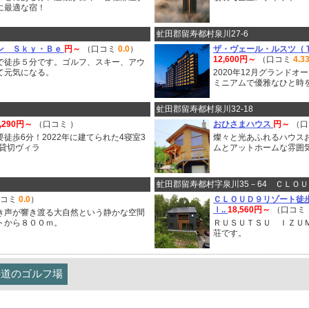
に最適な宿！
虻田郡留寿都村泉川27-6
ン Ｓｋｙ・Ｂｅ
円～
（口コミ
0.0
）
ザ・ヴェール・ルスツ（
12,600円～
（口コミ
4.3
で徒歩５分です。ゴルフ、スキー、アウ
て元気になる。
2020年12月グランド
ミニアムで優雅なひと時
虻田郡留寿都村泉川32-18
0,290円～
（口コミ
）
おひさまハウス
円～
（
徒歩6分！2022年に建てられた4寝室3
燦々と光あふれるハウス
棟貸切ヴィラ
ムとアットホームな雰囲
虻田郡留寿都村字泉川35－64 ＣＬＯＵ
口コミ
0.0
）
ＣＬＯＵＤ９リゾート徒
ｌ..
18,560円～
（口コミ
き声が響き渡る大自然という静かな空間
トから８００ｍ。
ＲＵＳＵＴＳＵ ＩＺＵ
荘です。
海道のゴルフ場