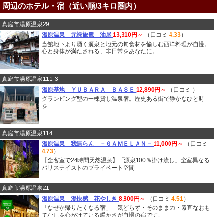
周辺のホテル・宿（近い順/3キロ圏内）
真庭市湯原温泉29
湯原温泉 元禄旅籠 油屋
13,310円～
（口コミ
4.33
）
当館地下より湧く源泉と地元の旬食材を愉しむ西洋料理が自慢。
心と身体が満たされる、非日常をあなたに。
真庭市湯原温泉111-3
湯原基地 ＹＵＢＡＲＡ ＢＡＳＥ
12,890円～
（口コミ
）
グランピング型の一棟貸し温泉宿。歴史ある街で静かなひと時
を…
真庭市湯原温泉114
湯原温泉 我無らん －ＧＡＭＥＬＡＮ－
11,000円～
（口コミ
4.73
）
【全客室で24時間天然温泉】「源泉100％掛け流し」全室異なる
バリステイストのプライベート空間
真庭市湯原温泉21
湯原温泉 湯快感 花やしき
8,800円～
（口コミ
4.51
）
「なぜか帰りたくなる宿」 気どらず・そのままの・素直なおも
てなしを心がけている暖かさが自慢の宿です。