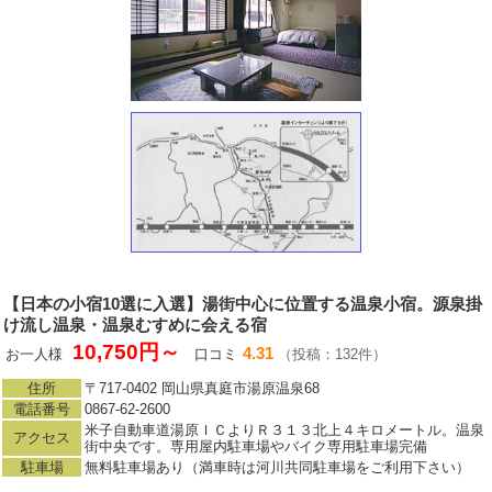
【日本の小宿10選に入選】湯街中心に位置する温泉小宿。源泉掛
け流し温泉・温泉むすめに会える宿
10,750円～
4.31
お一人様
口コミ
（投稿：132件）
住所
〒717-0402 岡山県真庭市湯原温泉68
電話番号
0867-62-2600
米子自動車道湯原ＩＣよりＲ３１３北上４キロメートル。温泉
アクセス
街中央です。専用屋内駐車場やバイク専用駐車場完備
駐車場
無料駐車場あり（満車時は河川共同駐車場をご利用下さい）