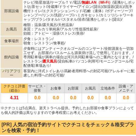
テレビ/衛星放送/ケーブルＴＶ/電話/
無線LAN（Wi-Fi）
/湯沸かしポッ
ト/お茶セット/冷蔵庫/ドライヤー/アイロン(貸出)/加湿器(貸出)/洗浄
部屋設備
機付トイレ/エクステンションベッド/石鹸（液体）/ボディーソープ/
シャンプー/リンス/洗顔ソープ/ハミガキセット/カミソリ/シャワーキ
ャップ/ブラシ/タオル/バスタオル/浴衣/湯沸かしポット(貸出)/
種類：温泉/露天風呂/天然温泉/
お風呂
泉質：アルカリ単純泉/アルカリ性低張性鉱泉/
効能：アトピー・湿疹/ストレス/美容/
夕食：レストラン/
食事場所
朝食：レストラン/食事処/
夕食時にはアンティークオルゴールのコンサート/全館源泉を一切加
工せず、お部屋のバスルームも源泉掛け流しで使用しております。/
館内設備
専用駐車場が満車の場合は河川共同駐車場へのご案内となります。/
レストラン/
露天風呂
/貸自転車/パソコン利用可/モーニングコール/宅
配便/駐車場あり/
バリアフリ
客室内に洋式トイレあり/高齢者用料理への対応可能/アレルギーに配
ー
慮した料理への対応可能/
クチコミ評価
サービス・
設備・ア
お食事
お部屋
お風呂
立地条件
（総合）
接客
メニティ
4.31
0.0
0.0
0.0
0.0
0.0
0.0
※クチコミは5点満点、楽天トラベル提供。予約したお部屋や食事プランによって
も個人的評価は異なりますので参考程度にお考えください。
[PR] 人気の宿泊予約サイトでクチコミをチェック＆格安プラ
ンを検索・予約！