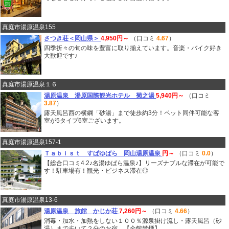
真庭市湯原温泉155
さつき荘＜岡山県＞
4,950円～
（口コミ
4.67
）
四季折々の旬の味を豊富に取り揃えています。音楽・バイク好き
大歓迎です♪
真庭市湯原温泉１６
湯原温泉 湯原国際観光ホテル 菊之湯
5,940円～
（口コミ
3.87
）
露天風呂西の横綱「砂湯」まで徒歩約3分！ペット同伴可能な客
室が5タイプ6室ございます。
真庭市湯原温泉157-1
Ｔａｂｉｓｔ すぱゆばら 岡山湯原温泉
円～
（口コミ
0.0
）
【総合口コミ4.2♪名湯ゆばら温泉♪】リーズナブルな滞在が可能で
す！駐車場有！観光・ビジネス滞在◎
真庭市湯原温泉13-6
湯原温泉 旅館 かじか荘
7,260円～
（口コミ
4.66
）
消毒・加水・加熱をしない１００％源泉掛け流し・露天風呂（砂
湯）まで歩いて２分のお宿。【全館禁煙】