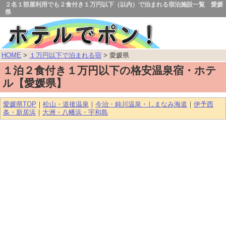
２名１部屋利用でも２食付き１万円以下（以内）で泊まれる宿泊施設一覧 愛媛
県
HOME
>
１万円以下で泊まれる宿
> 愛媛県
１泊２食付き１万円以下の格安温泉宿・ホテ
ル【愛媛県】
愛媛県TOP
｜
松山・道後温泉
｜
今治・鈍川温泉・しまなみ海道
｜
伊予西
条・新居浜
｜
大洲・八幡浜・宇和島