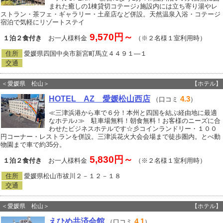
まれた癒しの1棟貸切コテージ♪施設内には立ち寄り湯やレ
ストラン・茶フェ・ギャラリー・土産店など併設。天然温泉入浴・コテージ
宿泊で気軽にリゾートステイ
9,570円～
１泊２食付き
お一人様料金
（※２名様１室利用時）
住所
愛媛県四国中央市新宮町馬立４４９１―１
交通
＜愛媛県 松山＞
【ホテル】
HOTEL AZ 愛媛松山西店
4.3
（口コミ
）
≪三津浜港から車で６分！本州と四国を結ぶ経由地に最適
なホテル♪≫ 駐車場無料！朝食無料！お客様のニーズに合
わせたビジネスホテルです☆彡コインランドリー・１００
円コーナー・レストランを併設。三津浜花火大会会場まで徒歩圏内。とべ動
物園まで車で約35分。
5,830円～
１泊２食付き
お一人様料金
（※２名様１室利用時）
住所
愛媛県松山市祓川２－１２－１８
交通
＜愛媛県 松山＞
【ホテル】
えひめ共済会館
4.1
（口コミ
）