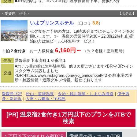
交通
■JR今治駅より、≪バス≫鈍川温泉停留所下車。徒歩約3分
＜愛媛県 伊予＞
【ホテル】
いよプリンスホテル
3.8
（口コミ
）
≪夕食をご予約の方は、19時30分までにチェックインをお
願いします。≫ 温泉の営業時間9:30～22:30(22時札止)宿
泊の方は生ビール1杯無料サービス！
6,160円～
１泊２食付き
お一人様料金
（※２名様１室利用時）
住所
愛媛県伊予市灘町１６番地１
■ホテル目の前に無料駐車場、他３カ所ございます<BR><BR>イン
スタグラム開設しました
交通
<BR>https://www.instagram.com/iyo_princehotel/<BR>駐車場の場
所・施設情報・近隣グルメ情報、載せております
愛媛県TOP
｜
松山・道後温泉
｜
今治・鈍川温泉・しまなみ海道
｜
伊予西
条・新居浜
｜
大洲・八幡浜・宇和島
[PR] 温泉宿2食付き1万円以下のプランをJTBで
検索
１万円以下で泊まれる宿TOP
愛媛県の宿・ホテルTOP