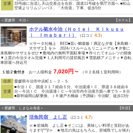
交通
33号線に合流し天山交差点を右折、国道11号線を県庁方面へ ■松山
空港よりリムジンバス、「大街道」下車、徒歩5分
＜愛媛県 今治＞
【ホテル】
ホテル菊水今治（Ｈｏｔｅｌ Ｋｉｋｕｓｕ
ｉ Ｉｍａｂａｒｉ）
4.3
（口コミ
）
≪サータ社極上 BED■旨い鯛釜飯！満足な夕食【来島鯛・
大サザエ】を≫ 2024バスルームもリニューアル▼夕食に
来島鯛やサザエをぜひ▼敷地内の無料平面駐車場▼作りたてオムレツの朝食
▼上質の今治タオル完備▼１人利用可の貸切風呂▼雪肌精アメニティ▼自転
車部屋へ持込可
7,020円～
１泊２食付き
お一人様料金
（※２名様１室利用時）
住所
愛媛県今治市中浜町１－２－５
■今治ＩＣ、国道３１７経由５分、今治湯浦ＩＣ、県道３８経由８
交通
分～今治ＩＣ 今治湯浦ＩＣ～今治市内今治港方面へ車で５～８分
■新幹線岡山駅乗換、ＪＲ瀬戸大橋線（予讃線）今治駅、徒歩13分
＜愛媛県 しまなみ海道＞
【民宿】
活魚民宿 よし正
4.7
（口コミ
）
≪★岩城島 よし正★そこには、美味しい料理と笑顔があ
ります!(^^)!≫ ★地元の魚はもちろん、岩城島でしか味わ