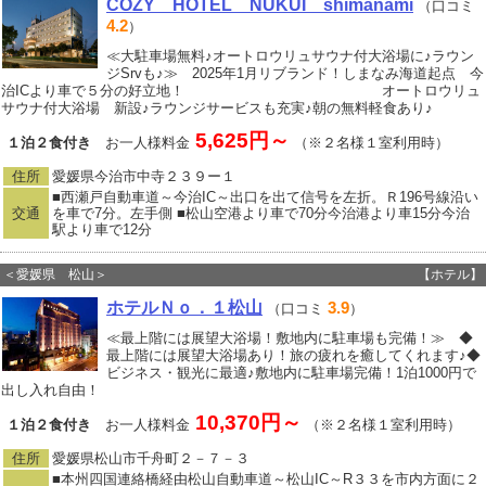
COZY HOTEL NUKUI shimanami
（口コミ
4.2
）
≪大駐車場無料♪オートロウリュサウナ付大浴場に♪ラウン
ジSrvも♪≫ 2025年1月リブランド！しまなみ海道起点 今
治ICより車で５分の好立地！ オートロウリュ
サウナ付大浴場 新設♪ラウンジサービスも充実♪朝の無料軽食あり♪
5,625円～
１泊２食付き
お一人様料金
（※２名様１室利用時）
住所
愛媛県今治市中寺２３９ー１
■西瀬戸自動車道～今治IC～出口を出て信号を左折。Ｒ196号線沿い
交通
を車で7分。左手側 ■松山空港より車で70分今治港より車15分今治
駅より車で12分
＜愛媛県 松山＞
【ホテル】
ホテルＮｏ．１松山
3.9
（口コミ
）
≪最上階には展望大浴場！敷地内に駐車場も完備！≫ ◆
最上階には展望大浴場あり！旅の疲れを癒してくれます♪◆
ビジネス・観光に最適♪敷地内に駐車場完備！1泊1000円で
出し入れ自由！
10,370円～
１泊２食付き
お一人様料金
（※２名様１室利用時）
住所
愛媛県松山市千舟町２－７－３
■本州四国連絡橋経由松山自動車道～松山IC～R３３を市内方面に２