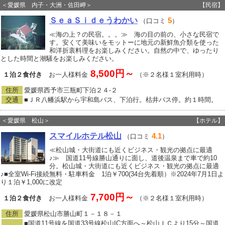
＜愛媛県 内子・大洲・佐田岬＞
【民宿】
ＳｅａＳｉｄｅうわかい
5
（口コミ
）
≪海の上？の民宿。。。≫ 海の目の前の、小さな民宿で
す。安くて美味いをモットーに地元の新鮮魚介類を使った
和洋折衷料理をお楽しみください。自然の中で、ゆったり
とした時間と潮騒をお楽しみください。
8,500円～
１泊２食付き
お一人様料金
（※２名様１室利用時）
住所
愛媛県西予市三瓶町下泊２４‐２
交通
■ＪＲ八幡浜駅から宇和島バス、下泊行。枯井バス停。約１時間。
＜愛媛県 松山＞
【ホテル】
スマイルホテル松山
4.1
（口コミ
）
≪松山城・大街道にも近くビジネス・観光の拠点に最適
♪≫ 国道11号線勝山通りに面し、道後温泉まで車で約10
分。松山城・大街道にも近くビジネス・観光の拠点に最適
♪■全室Wi-Fi接続無料・駐車料金 1泊￥700(34台先着順）※2024年7月1日よ
り１泊￥1,000に改定
7,700円～
１泊２食付き
お一人様料金
（※２名様１室利用時）
住所
愛媛県松山市勝山町１－１８－１
■国道11号線を国道33号線松山IC方面へ～松山ＩＣより15分～国道