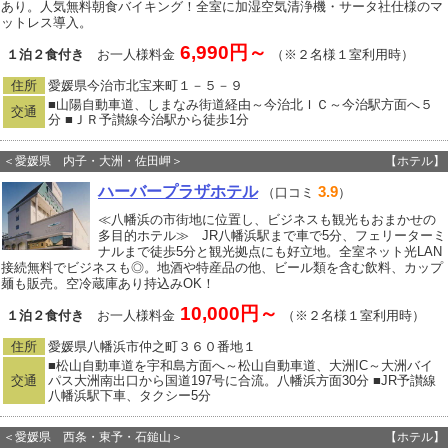
あり。人気無料朝食バイキング！全室に加湿空気清浄機・サータ社仕様のマ
ットレス導入。
6,990円～
１泊２食付き
お一人様料金
（※２名様１室利用時）
住所
愛媛県今治市北宝来町１－５－９
■山陽自動車道、しまなみ街道経由～今治北ＩＣ～今治駅方面へ５
交通
分 ■ＪＲ予讃線今治駅から徒歩1分
＜愛媛県 内子・大洲・佐田岬＞
【ホテル】
ハーバープラザホテル
3.9
（口コミ
）
≪八幡浜の市街地に位置し、ビジネスも観光もおまかせの
多目的ホテル≫ JR八幡浜駅まで車で5分、フェリーターミ
ナルまで徒歩5分と観光拠点にも好立地。全室ネット光LAN
接続無料でビジネスも◎。地酒や特産品の他、ビール類を含む飲料、カップ
麺も販売。空冷蔵庫あり持込みOK！
10,000円～
１泊２食付き
お一人様料金
（※２名様１室利用時）
住所
愛媛県八幡浜市仲之町３６０番地１
■松山自動車道を宇和島方面へ～松山自動車道、大洲IC～大洲バイ
交通
パス大洲南出口から国道197号に合流。八幡浜方面30分 ■JR予讃線
八幡浜駅下車、タクシー5分
＜愛媛県 西条・東予・石鎚山＞
【ホテル】