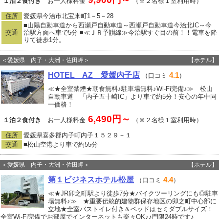
１泊２食付き
お一人様料金
（※２名様１室利用時）
住所
愛媛県今治市北宝来町1－5－28
■山陽自動車道から西瀬戸自動車道～西瀬戸自動車道今治北IC～今
交通
治駅方面へ車で5分 ■≪ＪＲ予讃線≫今治駅すぐ目の前！！電車を降
りて徒歩1分。
＜愛媛県 内子・大洲・佐田岬＞
【ホテル】
HOTEL AZ 愛媛内子店
4.1
（口コミ
）
≪★全室禁煙★朝食無料♪駐車場無料♪Wi-Fi完備♪≫ 松山
自動車道 「内子五十崎IC」より車で約5分！安心の年中同
一価格！
6,490円～
１泊２食付き
お一人様料金
（※２名様１室利用時）
住所
愛媛県喜多郡内子町内子１５２９－１
交通
■松山空港より車で約55分
＜愛媛県 内子・大洲・佐田岬＞
【ホテル】
第１ビジネスホテル松屋
4.4
（口コミ
）
≪★JR卯之町駅より徒歩7分★バイクツーリングにも◎駐車
場無料♪≫ ★重要伝統的建物群保存地区の卯之町中心部に
立地★全室バストイレ付き＆ベッドはセミダブルサイズ！
全室Wi-Fi完備でお部屋でインターネットも楽々OK♪♪門限24時です♪