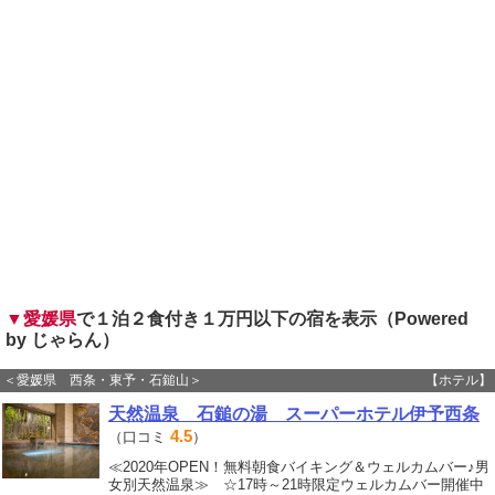
▼愛媛県
で１泊２食付き１万円以下の宿を表示（Powered
by じゃらん）
＜愛媛県 西条・東予・石鎚山＞
【ホテル】
天然温泉 石鎚の湯 スーパーホテル伊予西条
4.5
（口コミ
）
≪2020年OPEN！無料朝食バイキング＆ウェルカムバー♪男
女別天然温泉≫ ☆17時～21時限定ウェルカムバー開催中