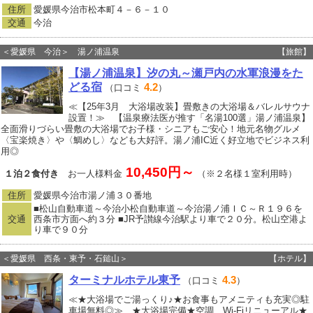
住所
愛媛県今治市松本町４－６－１０
交通
今治
＜愛媛県 今治＞ 湯ノ浦温泉
【旅館】
【湯ノ浦温泉】汐の丸～瀬戸内の水軍浪漫をた
どる宿
4.2
（口コミ
）
≪【25年3月 大浴場改装】畳敷きの大浴場＆バレルサウナ
設置！≫ 【温泉療法医が推す「名湯100選」湯ノ浦温泉】
全面滑りづらい畳敷の大浴場でお子様・シニアもご安心！地元名物グルメ
〈宝楽焼き〉や〈鯛めし〉なども大好評。湯ノ浦IC近く好立地でビジネス利
用◎
10,450円～
１泊２食付き
お一人様料金
（※２名様１室利用時）
住所
愛媛県今治市湯ノ浦３０番地
■松山自動車道～今治小松自動車道～今治湯ノ浦ＩＣ～Ｒ１９６を
交通
西条市方面へ約３分 ■JR予讃線今治駅より車で２０分。松山空港よ
り車で９０分
＜愛媛県 西条・東予・石鎚山＞
【ホテル】
ターミナルホテル東予
4.3
（口コミ
）
≪★大浴場でご湯っくり♪★お食事もアメニティも充実◎駐
車場無料◎≫ ★大浴場完備★空調、Wi-Fiリニューアル★