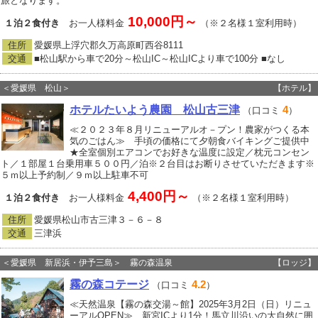
旅となります。
10,000円～
１泊２食付き
お一人様料金
（※２名様１室利用時）
住所
愛媛県上浮穴郡久万高原町西谷8111
交通
■松山駅から車で20分～松山IC～松山ICより車で100分 ■なし
＜愛媛県 松山＞
【ホテル】
ホテルたいよう農園 松山古三津
4
（口コミ
）
≪２０２３年８月リニューアルオ－プン！農家がつくる本
気のごはん≫ 手頃の価格にて夕朝食バイキングご提供中
★全室個別エアコンでお好きな温度に設定／枕元コンセン
ト／１部屋１台乗用車５００円／泊※２台目はお断りさせていただきます※
５ｍ以上予約制／９ｍ以上駐車不可
4,400円～
１泊２食付き
お一人様料金
（※２名様１室利用時）
住所
愛媛県松山市古三津３－６－８
交通
三津浜
＜愛媛県 新居浜・伊予三島＞ 霧の森温泉
【ロッジ】
霧の森コテージ
4.2
（口コミ
）
≪天然温泉【霧の森交湯～館】2025年3月2日（日）リニュ
ーアルOPEN≫ 新宮ICより1分！馬立川沿いの大自然に囲