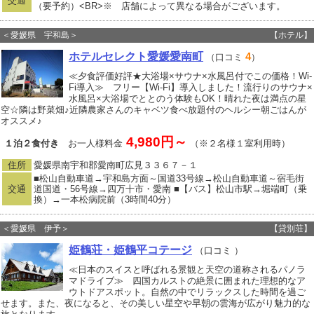
交通
（要予約）<BR>※ 店舗によって異なる場合がございます。
＜愛媛県 宇和島＞
【ホテル】
ホテルセレクト愛媛愛南町
4
（口コミ
）
≪夕食評価好評★大浴場×サウナ×水風呂付でこの価格！Wi-
Fi導入≫ フリー【Wi-Fi】導入しました！流行りのサウナ×
水風呂×大浴場でととのう体験もOK！晴れた夜は満点の星
空☆隣は野菜畑♪近隣農家さんのキャベツ食べ放題付のヘルシー朝ごはんが
オススメ♪
4,980円～
１泊２食付き
お一人様料金
（※２名様１室利用時）
住所
愛媛県南宇和郡愛南町広見３３６７－１
■松山自動車道→宇和島方面～国道33号線→松山自動車道～宿毛街
交通
道国道・56号線→四万十市・愛南 ■【バス】松山市駅→堀端町（乗
換）→一本松病院前（3時間40分）
＜愛媛県 伊予＞
【貸別荘】
姫鶴荘・姫鶴平コテージ
（口コミ
）
≪日本のスイスと呼ばれる景観と天空の道称されるパノラ
マドライブ≫ 四国カルストの絶景に囲まれた理想的なア
ウトドアスポット。自然の中でリラックスした時間を過ご
せます。また、夜になると、その美しい星空や早朝の雲海が広がり魅力的な