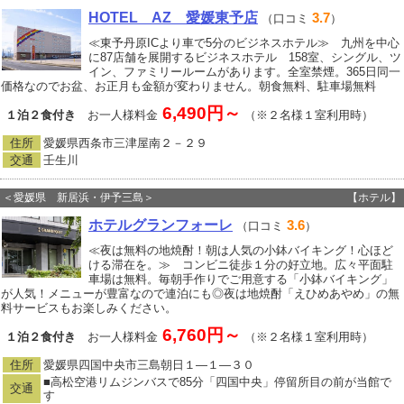
HOTEL AZ 愛媛東予店
3.7
（口コミ
）
≪東予丹原ICより車で5分のビジネスホテル≫ 九州を中心
に87店舗を展開するビジネスホテル 158室、シングル、ツ
イン、ファミリールームがあります。全室禁煙。365日同一
価格なのでお盆、お正月も金額が変わりません。朝食無料、駐車場無料
6,490円～
１泊２食付き
お一人様料金
（※２名様１室利用時）
住所
愛媛県西条市三津屋南２－２９
交通
壬生川
＜愛媛県 新居浜・伊予三島＞
【ホテル】
ホテルグランフォーレ
3.6
（口コミ
）
≪夜は無料の地焼酎！朝は人気の小鉢バイキング！心ほど
ける滞在を。≫ コンビニ徒歩１分の好立地。広々平面駐
車場は無料。毎朝手作りでご用意する「小鉢バイキング」
が人気！メニューが豊富なので連泊にも◎夜は地焼酎「えひめあやめ」の無
料サービスもお楽しみください。
6,760円～
１泊２食付き
お一人様料金
（※２名様１室利用時）
住所
愛媛県四国中央市三島朝日１―１―３０
■高松空港リムジンバスで85分「四国中央」停留所目の前が当館で
交通
す