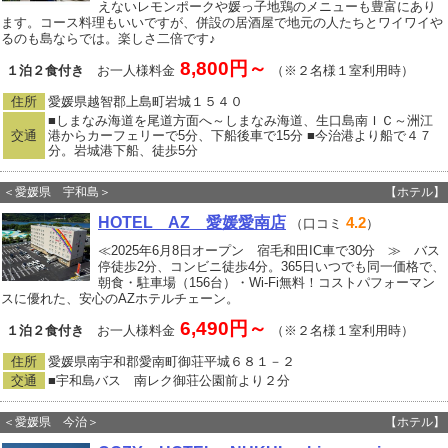
えないレモンポークや媛っ子地鶏のメニューも豊富にあり
ます。コース料理もいいですが、併設の居酒屋で地元の人たちとワイワイや
るのも島ならでは。楽しさ二倍です♪
8,800円～
１泊２食付き
お一人様料金
（※２名様１室利用時）
住所
愛媛県越智郡上島町岩城１５４０
■しまなみ海道を尾道方面へ～しまなみ海道、生口島南ＩＣ～洲江
交通
港からカーフェリーで5分、下船後車で15分 ■今治港より船で４７
分。岩城港下船、徒歩5分
＜愛媛県 宇和島＞
【ホテル】
HOTEL AZ 愛媛愛南店
4.2
（口コミ
）
≪2025年6月8日オープン 宿毛和田IC車で30分 ≫ バス
停徒歩2分、コンビニ徒歩4分。365日いつでも同一価格で、
朝食・駐車場（156台）・Wi-Fi無料！コストパフォーマン
スに優れた、安心のAZホテルチェーン。
6,490円～
１泊２食付き
お一人様料金
（※２名様１室利用時）
住所
愛媛県南宇和郡愛南町御荘平城６８１－２
交通
■宇和島バス 南レク御荘公園前より２分
＜愛媛県 今治＞
【ホテル】