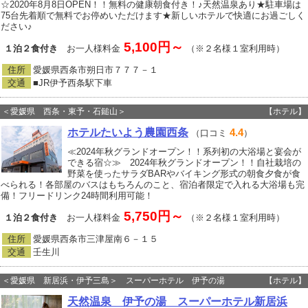
☆2020年8月8日OPEN！！無料の健康朝食付き！♪天然温泉あり★駐車場は
75台先着順で無料でお停めいただけます★新しいホテルで快適にお過ごしく
ださい♪
5,100円～
１泊２食付き
お一人様料金
（※２名様１室利用時）
住所
愛媛県西条市朔日市７７７－１
交通
■JR伊予西条駅下車
＜愛媛県 西条・東予・石鎚山＞
【ホテル】
ホテルたいよう農園西条
4.4
（口コミ
）
≪2024年秋グランドオープン！！系列初の大浴場と宴会が
できる宿☆≫ 2024年秋グランドオープン！！自社栽培の
野菜を使ったサラダBARやバイキング形式の朝食夕食が食
べられる！各部屋のバスはもちろんのこと、宿泊者限定で入れる大浴場も完
備！フリードリンク24時間利用可能！
5,750円～
１泊２食付き
お一人様料金
（※２名様１室利用時）
住所
愛媛県西条市三津屋南６－１５
交通
壬生川
＜愛媛県 新居浜・伊予三島＞ スーパーホテル 伊予の湯
【ホテル】
天然温泉 伊予の湯 スーパーホテル新居浜