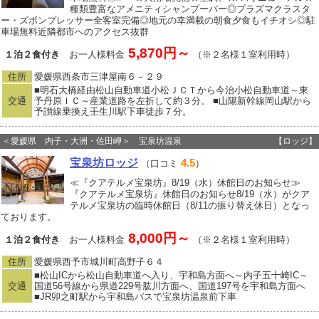
種類豊富なアメニティシャンプーバー◎プラズマクラスタ
ー・ズボンプレッサー全客室完備◎地元の幸満載の朝食夕食もイチオシ◎駐
車場無料近隣都市へのアクセス抜群
5,870円～
１泊２食付き
お一人様料金
（※２名様１室利用時）
住所
愛媛県西条市三津屋南６－２９
■明石大橋経由松山自動車道小松ＪＣＴから今治小松自動車道～東
交通
予丹原ＩＣ～産業道路を左折して約３分。 ■山陽新幹線岡山駅から
予讃線乗換え壬生川駅下車徒歩７分。
＜愛媛県 内子・大洲・佐田岬＞ 宝泉坊温泉
【ロッジ】
宝泉坊ロッジ
4.5
（口コミ
）
≪『クアテルメ宝泉坊』8/19（水）休館日のお知らせ≫
『クアテルメ宝泉坊』休館日のお知らせ8/19（水）がクア
テルメ宝泉坊の臨時休館日（8/11の振り替え休日）となっ
ております。
8,000円～
１泊２食付き
お一人様料金
（※２名様１室利用時）
住所
愛媛県西予市城川町高野子６４
■松山ICから松山自動車道へ入り、宇和島方面へ～内子五十崎IC～
交通
国道56号線から県道229号肱川方面へ、国道197号を宇和島方面へ
■JR卯之町駅から宇和島バスで宝泉坊温泉前下車