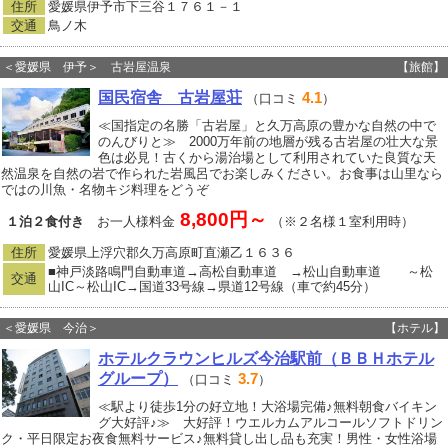
住所
愛媛県伊予市下三谷１７６１－１
交通
鳥ノ木
＜愛媛県 伊予＞ 古岩屋温泉
【旅館】
国民宿舎 古岩屋荘
4.1
（口コミ
）
≪国指定の名勝「古岩屋」と久万高原の豊かな自然の中で
のんびりと≫ 2000万年前の地層が残る古岩屋の壮大な景
色は必見！古くから湯治場として利用されていた良質な天
然温泉を自然の岩で作られた岩風呂でお楽しみください。お食事は山里なら
ではの川魚・名物キジ料理をどうぞ
8,800円～
１泊２食付き
お一人様料金
（※２名様１室利用時）
住所
愛媛県上浮穴郡久万高原町直瀬乙１６３６
■神戸淡路鳴門自動車道→高松自動車道 →松山自動車道 ～松
交通
山IC～松山IC→国道33号線→県道12号線（車で約45分）
＜愛媛県 今治＞
【ホテル】
ホテルクラウンヒルズ今治駅前（ＢＢＨホテル
グループ）
3.7
（口コミ
）
≪駅より徒歩1分の好立地！大浴場完備♪無料朝食バイキン
グ大好評♪≫ 大好評！ウエルカムアルコールソフトドリン
ク・平日限定お夜食無料サービス♪無料貸し出し品も充実！男性・女性浴場