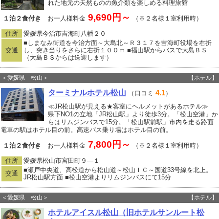
れた地元の天然ものの魚介類を楽しめる料理旅館
9,690円～
１泊２食付き
お一人様料金
（※２名様１室利用時）
住所
愛媛県今治市吉海町八幡２０
■しまなみ街道を今治方面～大島北～Ｒ３１７を吉海町役場を右折
交通
し、突き当りをさらに右折１００ｍ ■福山駅からバスで大島ＢＳ
（大島ＢＳからは送迎します）
＜愛媛県 松山＞
【ホテル】
ターミナルホテル松山
4.1
（口コミ
）
≪JR松山駅が見える★客室にヘルメットがあるホテル≫
県下NO1の立地「JR松山駅」より徒歩3分。「松山空港」か
らはリムジンバスで15分。「松山駅前駅」市内を走る路面
電車の駅はホテル目の前。高速バス乗り場はホテル目の前。
7,800円～
１泊２食付き
お一人様料金
（※２名様１室利用時）
住所
愛媛県松山市宮田町９―１
■瀬戸中央道、高松道から松山道～松山ＩＣ～国道33号線を北上。
交通
JR松山駅方面 ■松山空港よりリムジンバスにて15分
＜愛媛県 松山＞
【ホテル】
ホテルアイスル松山（旧ホテルサンルート松