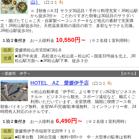
山）
4
（口コミ
）
≪【朝食☆4.3】サラダ30品目！手作り料理充実！JR松山駅
から徒歩3分≫ こだわりすぎた朝食は30品目のサラダバ
ー・揚げたてじゃこ天・自家製ベーコンステーキなど地元の素材で充実満
足！JR松山駅徒歩3分。天然温泉喜助の湯目の前で、多彩なサウナも完備。
JR松山駅徒歩3分。
10,550円～
１泊２食付き
お一人様料金
（※２名様１室利用時）
住所
愛媛県松山市宮田町391-8
■瀬戸中央道、高松道から松山道～松山IC～国道33号線を北上。JR
交通
松山駅方面へ ■JR松山駅下車、徒歩３分
＜愛媛県 伊予＞
【ホテル】
HOTEL AZ 愛媛伊予店
4
（口コミ
）
≪松山自動車道「伊予IC」より車ですぐ♪262室ビジネスホ
テル≫ ビジネスから観光、スポーツ遠征など、幅広くご
利用いただいています。全室禁煙、隔階に喫煙ブース有、
朝食バイキング無料、全室Wi-Fi完備!駐車場無料、コインランドリー有、24
時間有人対応のホテルです。
6,490円～
１泊２食付き
お一人様料金
（※２名様１室利用時）
住所
愛媛県伊予市稲荷字北田甲７１０
■駐車台数 196台完備・無料<BR>※ 中・大型車の駐車は有料