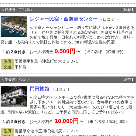
＜愛媛県 宇和島＞
【民宿】
レジャー民宿・西遊漁センター
（口コミ
）
≪全室オーシャンビュー！釣り客に愛される宿♪２食付きあ
り≫ 釣り客に長年愛される海辺の宿。新鮮な魚料理や目
の前で焼く貝焼、日替わり料理が楽しめる2食付き。渡船・
貸し船・桟橋釣りまで気軽に体験できる、海と料理が自慢の民宿。
9,500円～
１泊２食付き
お一人様料金
（※２名様１室利用時）
住所
愛媛県宇和島市津島町針木２６０‐１
交通
宇和島
＜愛媛県 今治＞
【旅館】
門田旅館
（口コミ
）
≪全10室のアットホームな宿♪古里に帰る様なお気持ちでお
越し下さい≫ 鈍川温泉で寛いだり、女将手作りの食事に
実家を思い出したり…大自然の中、のんびり過ごすのに最
適。朝食のみや素泊まりなど、ご予算と目的に応じてご予約ください。
10,000円～
１泊２食付き
お一人様料金
（※２名様１室利用時）
住所
愛媛県今治市玉川町鈍川庚７７２‐５