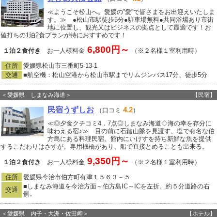
≪ようこそ松山へ。愛媛の”愛”で皆さまをお出迎えいたしま
す。≫ ●松山市駅徒歩5分●駐車場無料●共同浴場あり市街
地に位置し、観光又はビジネスの拠点として最適です！お
値打ちの1泊2食プランが特におすすめです！
6,800円～
１泊２食付き
お一人様料金
（※２名様１室利用時）
住所
愛媛県松山市三番町5‐13‐1
交通
■航空機：松山空港から松山市駅までリムジンバス17分、徒歩5分
＜愛媛県 しまなみ海道＞
【民宿】
民宿うずしお
4.2
（口コミ
）
≪◎夕食クチコミ4．7点◎しまなみ海道◇海の幸を存分に
味わえる宿♪≫ 目の前に石鎚山脈を見渡す、塩で有名な伯
方島にある料理民宿。館内にいけすを持ち新鮮な魚を提供
するこだわりはさすが。専用桟橋があり、船で直接とめることも出来る。
9,350円～
１泊２食付き
お一人様料金
（※２名様１室利用時）
住所
愛媛県今治市伯方町有津１５６３－５
■しまなみ海道を今治方面～伯方島IC～ICを左折。約５分道路の右
交通
側。
＜愛媛県 内子・大洲・佐田岬＞
【ホテル】