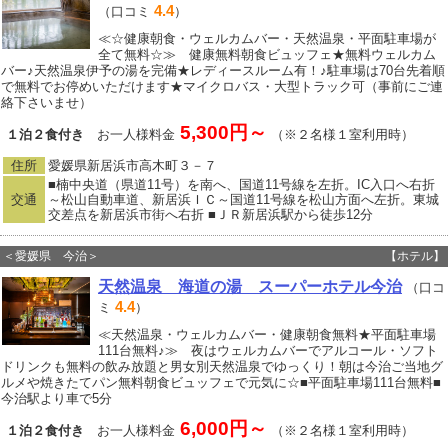
4.4
（口コミ
）
≪☆健康朝食・ウェルカムバー・天然温泉・平面駐車場が
全て無料☆≫ 健康無料朝食ビュッフェ★無料ウェルカム
バー♪天然温泉伊予の湯を完備★レディースルーム有！♪駐車場は70台先着順
で無料でお停めいただけます★マイクロバス・大型トラック可（事前にご連
絡下さいませ）
5,300円～
１泊２食付き
お一人様料金
（※２名様１室利用時）
住所
愛媛県新居浜市高木町３－７
■楠中央道（県道11号）を南へ、国道11号線を左折。IC入口へ右折
交通
～松山自動車道、新居浜ＩＣ～国道11号線を松山方面へ左折。東城
交差点を新居浜市街へ右折 ■ＪＲ新居浜駅から徒歩12分
＜愛媛県 今治＞
【ホテル】
天然温泉 海道の湯 スーパーホテル今治
（口コ
4.4
ミ
）
≪天然温泉・ウェルカムバー・健康朝食無料★平面駐車場
111台無料♪≫ 夜はウェルカムバーでアルコール・ソフト
ドリンクも無料の飲み放題と男女別天然温泉でゆっくり！朝は今治ご当地グ
ルメや焼きたてパン無料朝食ビュッフェで元気に☆■平面駐車場111台無料■
今治駅より車で5分
6,000円～
１泊２食付き
お一人様料金
（※２名様１室利用時）