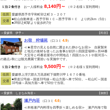
8,140円～
１泊２食付き
お一人様料金
（※２名様１室利用時）
住所
愛媛県西予市宇和町卯之町３－２０７
■松山自動車道～西予宇和ＩＣ～西予宇和ＩＣ より約2km（5分）
交通
■JR卯之町駅より徒歩約7分
＜愛媛県 伊予＞
【民宿】
お宿 狩場苑
4.9
（口コミ
）
≪★星空の見える自然に囲まれた静かなお宿≫ 自家製米
と地元の食材を使ったお食事が好評☆四国霊場88ヶ所44番
大宝寺と45番岩屋寺の中間地点！四国カルストや面河渓へ
の拠点♪秋には観光農園で栗拾いを実施中です。
9,500円～
１泊２食付き
お一人様料金
（※２名様１室利用時）
住所
愛媛県上浮穴郡久万高原町下畑野川甲１６７０番地
■県道12号線～国道33号線～松山方面へ車で50分。～松山IC～国道
交通
33号線～高知方面へ車で50分で当宿。
＜愛媛県 しまなみ海道＞
【旅館】
瀬戸内荘
4.6
（口コミ
）
≪本格瀬戸内料理を四季折々楽しめる宿≫ 瀬戸内海で取