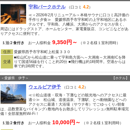
宇和パークホテル
4.2
（口コミ
）
≪＜2026年2月リニューアル＞本格サウナに口コミ高評価の
手作り夕食≫ 愛媛県西予市宇和町の上宇和地区にあるホ
テルです。宇和島、八幡浜、大洲からのアクセスが良く、
周辺にはドラッグストア、ホームセンター、家電量販店、コンビニなどがあ
りアクセスに便利です。
9,350円～
１泊２食付き
お一人様料金
（※２名様１室利用時）
住所
愛媛県西予市宇和町上松葉３３０
■松山ICから松山道に乗って宇和島方面へ～大洲南～大洲南ICを降
交通
りて国道56線を行くこと約20分 ■飛行機は約1時間半。空港からは
車で約1時間です。
＜愛媛県 伊予＞
【ホテル】
ウェルピア伊予
4.2
（口コミ
）
≪☆松山道後・双海・下灘などの観光地へのアクセスに最
適☆≫ 松山城、道後温泉、下灘駅、とべ動物園などへの
アクセスに最適！大浴場（サウナ有）でごゆっくり♪朝食
は、品数豊富なバイキング♪敷地内をお散歩してリフレッシュ♪無料駐車場完
備！全部屋無料Wi-Fi！
10,000円～
１泊２食付き
お一人様料金
（※２名様１室利用時）