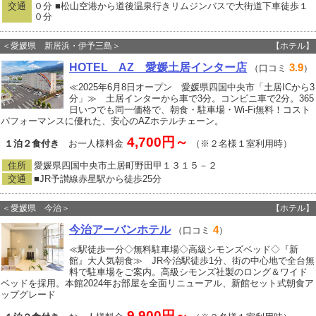
交通
０分 ■松山空港から道後温泉行きリムジンバスで大街道下車徒歩１
０分
＜愛媛県 新居浜・伊予三島＞
【ホテル】
HOTEL AZ 愛媛土居インター店
3.9
（口コミ
）
≪2025年6月8日オープン 愛媛県四国中央市「土居ICから3
分」≫ 土居インターから車で3分。コンビニ車で2分。365
日いつでも同一価格で、朝食・駐車場・Wi-Fi無料！コスト
パフォーマンスに優れた、安心のAZホテルチェーン。
4,700円～
１泊２食付き
お一人様料金
（※２名様１室利用時）
住所
愛媛県四国中央市土居町野田甲１３１５－２
交通
■JR予讃線赤星駅から徒歩25分
＜愛媛県 今治＞
【ホテル】
今治アーバンホテル
4
（口コミ
）
≪駅徒歩一分◇無料駐車場◇高級シモンズベッド◇『新
館』大人気朝食≫ JR今治駅徒歩1分、街の中心地で全台無
料で駐車場をご案内。高級シモンズ社製のロング＆ワイド
ベッドを採用。本館2024年お部屋を全面リニューアル、新館セット式朝食ア
ップグレード
9,900円～