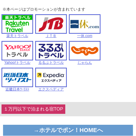
※本ページはプロモーションが含まれています
楽天トラベル
ＪＴＢ
一休.com
Yahoo!トラベル
るるぶトラベル
じゃらん
近畿日本ﾂｰﾘｽﾄ
エクスペディア
１万円以下で泊まれる宿TOP
→ホテルでポン！HOMEへ