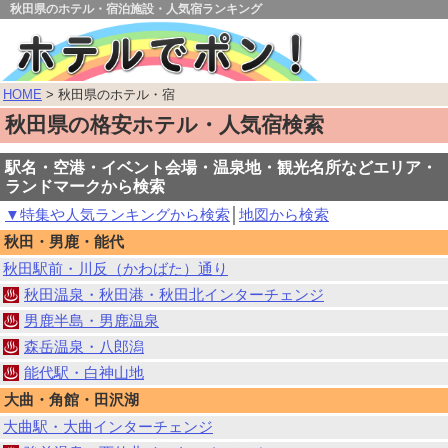
秋田県のホテル・宿泊施設・人気宿ランキング
HOME
> 秋田県のホテル・宿
秋田県の格安ホテル・人気宿検索
駅名・空港・イベント会場・温泉地・観光名所などエリア・
ランドマークから検索
▼特集や人気ランキングから検索
│
地図から検索
秋田・男鹿・能代
秋田駅前・川反（かわばた）通り
秋田温泉・秋田港・秋田北インターチェンジ
男鹿半島・男鹿温泉
森岳温泉・八郎潟
能代駅・白神山地
大曲・角館・田沢湖
大曲駅・大曲インターチェンジ