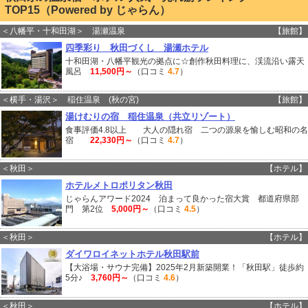
TOP15（Powered by じゃらん）
＜八幡平・十和田湖＞ 湯瀬温泉
【旅館】
四季彩り 秋田づくし 湯瀬ホテル
十和田湖・八幡平観光の拠点に☆創作秋田料理に、渓流沿い露天
風呂
11,500円～
（口コミ
4.7
）
＜横手・湯沢＞ 稲住温泉 (秋の宮)
【旅館】
湯けむりの宿 稲住温泉（共立リゾート）
食事評価4.8以上 大人の隠れ宿 二つの源泉を愉しむ昭和の名
宿
22,330円～
（口コミ
4.7
）
＜秋田＞
【ホテル】
ホテルメトロポリタン秋田
じゃらんアワード2024 泊まって良かった宿大賞 都道府県部
門 第2位
5,000円～
（口コミ
4.5
）
＜秋田＞
【ホテル】
ダイワロイネットホテル秋田駅前
【大浴場・サウナ完備】2025年2月新築開業！「秋田駅」徒歩約
5分♪
3,760円～
（口コミ
4.6
）
＜秋田＞
【ホテル】