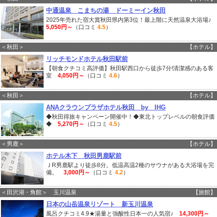
中通温泉 こまちの湯 ドーミーイン秋田
2025年売れた宿大賞秋田県内第3位！最上階に天然温泉大浴場♪
5,050円～
（口コミ
4.5
）
＜秋田＞
【ホテル】
リッチモンドホテル秋田駅前
【朝食クチコミ高評価】秋田駅西口から徒歩7分!清潔感のある客
室
4,050円～
（口コミ
4.6
）
＜秋田＞
【ホテル】
ANAクラウンプラザホテル秋田 by IHG
◆秋田得旅キャンペーン開催中！◆東北トップレベルの朝食評価
◆
5,270円～
（口コミ
4.5
）
＜男鹿＞
【ホテル】
ホテル木下 秋田男鹿駅前
ＪR男鹿駅より徒歩8分。低温高温2種のサウナがある大浴場を完
備。
3,000円～
（口コミ
4.2
）
＜田沢湖・角館＞ 玉川温泉
【旅館】
日本の山岳温泉リゾート 新玉川温泉
風呂クチコミ4.9★湯量と強酸性日本一の人気宿♪
14,300円～