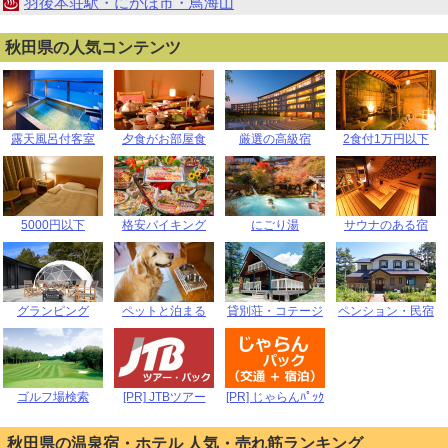
羽後本荘駅・にかほ市・鳥海山
秋田県の人気コンテンツ
露天風呂付客室
夕食がお部屋食
厳選の高級宿
2食付1万円以下
5000円以下
格安バイキング
にごり湯
サウナのある宿
グランピング
ペットと泊まる
貸別荘・コテージ
ペンション・民宿
ゴルフ場検索
[PR] JTBツアー
[PR] じゃらんﾊﾟｯｸ
秋田県の温泉宿・ホテル 人気・売れ筋ランキング