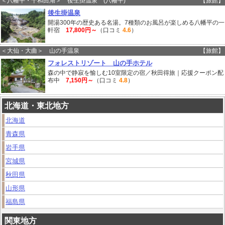
＜八幡平・十和田湖＞ 後生掛温泉 (八幡平)
【旅館】
後生掛温泉
開湯300年の歴史ある名湯。7種類のお風呂が楽しめる八幡平の一
軒宿
17,800円～
（口コミ
4.6
）
＜大仙・大曲＞ 山の手温泉
【旅館】
フォレストリゾート 山の手ホテル
森の中で静寂を愉しむ10室限定の宿／秋田得旅｜応援クーポン配
布中
7,150円～
（口コミ
4.8
）
北海道・東北地方
北海道
青森県
岩手県
宮城県
秋田県
山形県
福島県
関東地方