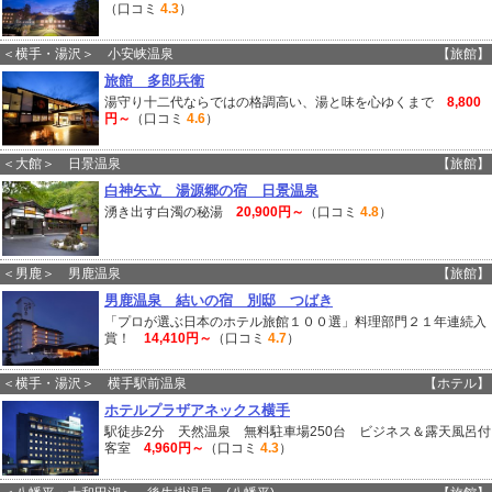
（口コミ
4.3
）
＜横手・湯沢＞ 小安峡温泉
【旅館】
旅館 多郎兵衛
湯守り十二代ならではの格調高い、湯と味を心ゆくまで
8,800
円～
（口コミ
4.6
）
＜大館＞ 日景温泉
【旅館】
白神矢立 湯源郷の宿 日景温泉
湧き出す白濁の秘湯
20,900円～
（口コミ
4.8
）
＜男鹿＞ 男鹿温泉
【旅館】
男鹿温泉 結いの宿 別邸 つばき
「プロが選ぶ日本のホテル旅館１００選」料理部門２１年連続入
賞！
14,410円～
（口コミ
4.7
）
＜横手・湯沢＞ 横手駅前温泉
【ホテル】
ホテルプラザアネックス横手
駅徒歩2分 天然温泉 無料駐車場250台 ビジネス＆露天風呂付
客室
4,960円～
（口コミ
4.3
）