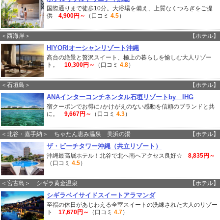
国際通りまで徒歩10分。大浴場を備え、上質なくつろぎをご提
供
4,900円～
（口コミ
4.5
）
＜西海岸＞
【ホテル】
HIYORIオーシャンリゾート沖縄
高台の絶景と贅沢スイート、極上の暮らしを愉しむ大人リゾー
ト。
10,300円～
（口コミ
4.8
）
＜石垣島＞
【ホテル】
ANAインターコンチネンタル石垣リゾートby IHG
宿クーポンでお得に♪かけがえのない感動を信頼のブランドと共
に。
9,667円～
（口コミ
4.3
）
＜北谷・嘉手納＞ ちゃたん恵み温泉 美浜の湯
【ホテル】
ザ・ビーチタワー沖縄（共立リゾート）
沖縄最高層ホテル！北谷で北へ南へアクセス良好☆
8,835円～
（口コミ
4.5
）
＜宮古島＞ シギラ黄金温泉
【ホテル】
シギラベイサイドスイートアラマンダ
至福の休日があじわえる全室スイートの洗練された大人のリゾー
ト
17,670円～
（口コミ
4.7
）