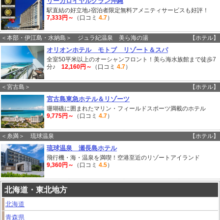
リーガロイヤルグラン沖縄
駅直結の好立地♪宿泊者限定無料アメニティサービスも好評！
7,333円～
（口コミ
4.7
）
＜本部・伊江島・水納島＞ ジュラ紀温泉 美ら海の湯
【ホテル】
オリオンホテル モトブ リゾート＆スパ
全室50平米以上のオーシャンフロント！美ら海水族館まで徒歩7
分♪
12,160円～
（口コミ
4.7
）
＜宮古島＞
【ホテル】
宮古島東急ホテル＆リゾーツ
珊瑚礁に囲まれたマリン・フィールドスポーツ満載のホテル
9,775円～
（口コミ
4.7
）
＜糸満＞ 琉球温泉
【ホテル】
琉球温泉 瀬長島ホテル
飛行機・海・温泉を満喫！空港至近のリゾートアイランド
9,360円～
（口コミ
4.5
）
北海道・東北地方
北海道
青森県