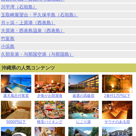
川平湾（石垣島）
玉取崎展望台・平久保半島（石垣島）
月ヶ浜・上原港（西表島）
大原港・西表島温泉（西表島）
竹富島
小浜島
久部良港・与那国空港（与那国島）
沖縄県の人気コンテンツ
露天風呂付客室
夕食がお部屋食
厳選の高級宿
2食付1万円以下
5000円以下
格安バイキング
にごり湯
サウナのある宿