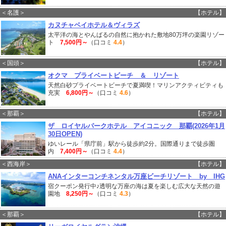
＜名護＞
【ホテル】
カヌチャベイホテル＆ヴィラズ
太平洋の海とやんばるの自然に抱かれた敷地80万坪の楽園リゾー
ト
7,500円～
（口コミ
4.4
）
＜国頭＞
【ホテル】
オクマ プライベートビーチ ＆ リゾート
天然白砂プライベートビーチで夏満喫！マリンアクティビティも
充実
6,800円～
（口コミ
4.6
）
＜那覇＞
【ホテル】
ザ ロイヤルパークホテル アイコニック 那覇(2026年1月
30日OPEN)
ゆいレール「県庁前」駅から徒歩約2分。国際通りまで徒歩圏
内
7,400円～
（口コミ
4.4
）
＜西海岸＞
【ホテル】
ANAインターコンチネンタル万座ビーチリゾート by IHG
宿クーポン発行中♪透明な万座の海は夏を楽しむ広大な天然の遊
園地
8,250円～
（口コミ
4.3
）
＜那覇＞
【ホテル】