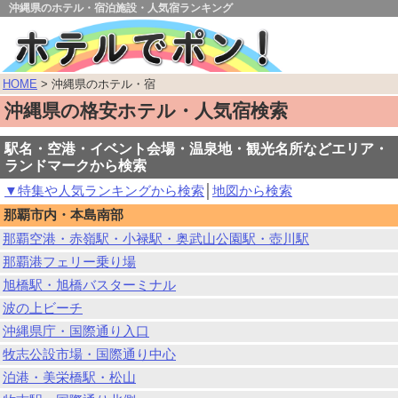
沖縄県のホテル・宿泊施設・人気宿ランキング
HOME
> 沖縄県のホテル・宿
沖縄県の格安ホテル・人気宿検索
駅名・空港・イベント会場・温泉地・観光名所などエリア・
ランドマークから検索
▼特集や人気ランキングから検索
│
地図から検索
那覇市内・本島南部
那覇空港・赤嶺駅・小禄駅・奥武山公園駅・壺川駅
那覇港フェリー乗り場
旭橋駅・旭橋バスターミナル
波の上ビーチ
沖縄県庁・国際通り入口
牧志公設市場・国際通り中心
泊港・美栄橋駅・松山