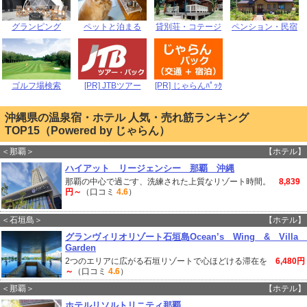
グランピング
ペットと泊まる
貸別荘・コテージ
ペンション・民宿
ゴルフ場検索
[PR] JTBツアー
[PR] じゃらんﾊﾟｯｸ
沖縄県の温泉宿・ホテル 人気・売れ筋ランキング
TOP15（Powered by じゃらん）
＜那覇＞
【ホテル】
ハイアット リージェンシー 那覇 沖縄
那覇の中心で過ごす、洗練された上質なリゾート時間。
8,839
円～
（口コミ
4.6
）
＜石垣島＞
【ホテル】
グランヴィリオリゾート石垣島Ocean’s Wing & Villa
Garden
2つのエリアに広がる石垣リゾートで心ほどける滞在を
6,480円
～
（口コミ
4.6
）
＜那覇＞
【ホテル】
ホテルリソルトリニティ那覇