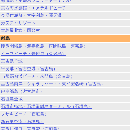
瀬底島・本部港フェリーターミナル
美ら海水族館・エメラルドビーチ
今帰仁城跡・古宇利島・運天港
カヌチャリゾート
本島最北端・国頭村
離島
慶良間諸島（渡嘉敷島・座間味島・阿嘉島）
イーフビーチ・兼城港（久米島）
宮古島全域
平良港・宮古空港（宮古島）
与那覇前浜ビーチ・来間島（宮古島）
宮古島南岸・シギラリゾート・東平安名崎（宮古島）
伊良部島（宮古島市）
石垣島全域
石垣市街地・石垣港離島ターミナル（石垣島）
フサキビーチ（石垣島）
新石垣空港（石垣島）
宮良川河口・宮良湾（石垣島）