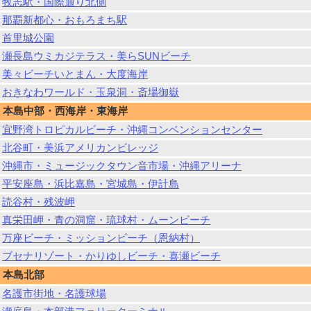
牧志駅・国際通り北側
那覇新都心・おもろまち駅
首里城公園
瀬長島ウミカジテラス・美らSUNビーチ
美々ビーチいとまん・大度海岸
おきなわワールド・玉泉洞・斎場御嶽
本島中部・西海岸・東海岸
宜野湾トロピカルビーチ・沖縄コンベンションセンター
北谷町・美浜アメリカンビレッジ
沖縄市・ミュージックタウン音市場・沖縄アリーナ
平安座島・浜比嘉島・宮城島・伊計島
読谷村・残波岬
真栄田岬・青の洞窟・琉球村・ムーンビーチ
万座ビーチ・ミッションビーチ（恩納村）
ブセナリゾート・かりゆしビーチ・喜瀬ビーチ
本島北部
名護市街地・名護球場