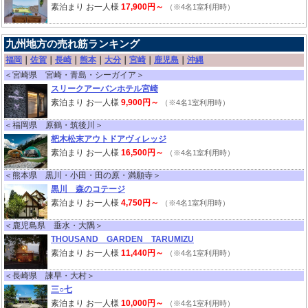
素泊まり お一人様
17,900円～
（※4名1室利用時）
九州地方の売れ筋ランキング
福岡
｜
佐賀
｜
長崎
｜
熊本
｜
大分
｜
宮崎
｜
鹿児島
｜
沖縄
＜宮崎県 宮崎・青島・シーガイア＞
スリークアーバンホテル宮崎
素泊まり お一人様
9,900円～
（※4名1室利用時）
＜福岡県 原鶴・筑後川＞
杷木松末アウトドアヴィレッジ
素泊まり お一人様
16,500円～
（※4名1室利用時）
＜熊本県 黒川・小田・田の原・満願寺＞
黒川 森のコテージ
素泊まり お一人様
4,750円～
（※4名1室利用時）
＜鹿児島県 垂水・大隅＞
THOUSAND GARDEN TARUMIZU
素泊まり お一人様
11,440円～
（※4名1室利用時）
＜長崎県 諫早・大村＞
三○七
素泊まり お一人様
10,000円～
（※4名1室利用時）