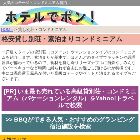
人気のコテージ・コンドミニアム宿泊
HOME
> 貸し別荘・コンドミニアム
格安貸し別荘・素泊まりコンドミニアム
一戸建てタイプの貸別荘（コテージ）やマンションタイプのコンドミニア
ムを紹介します。素泊まりが基本で、ほとんどのタイプでキッチンや調理
器具が備わっているので、食材を持ち寄りリーズナブルに自炊や、みんな
でバーベキューなど時間に縛られず自由にお過ごし頂けるのが特徴です。
中には温泉露天風呂が付いた高級コテージやペットと泊まれるタイプもご
ざいます。
[PR] いま最も売れている高級貸別荘・コンドミニ
アム（バケーションレンタル）をYahoo!トラベ
ルで検索
>> BBQができる人気・おすすめのグランピング
宿泊施設を検索
人気エリア