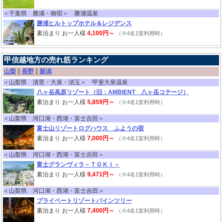
＜千葉県 勝浦・御宿＞ 勝浦温泉
勝浦ヒルトップホテル＆レジデンス
素泊まり お一人様
4,100円～
（※4名1室利用時）
甲信越地方の売れ筋ランキング
山梨
｜
長野
｜
新潟
＜山梨県 清里・大泉・須玉＞ 甲斐大泉温泉
八ヶ岳高原リゾート（旧：AMBIENT 八ヶ岳コテージ）
素泊まり お一人様
5,859円～
（※4名1室利用時）
＜山梨県 河口湖・西湖・富士吉田＞
富士山リゾートログハウス ふようの宿
素泊まり お一人様
7,000円～
（※4名1室利用時）
＜山梨県 河口湖・西湖・富士吉田＞
富士グランヴィラ－ＴＯＫＩ－
素泊まり お一人様
9,471円～
（※4名1室利用時）
＜山梨県 河口湖・西湖・富士吉田＞
プライベートリゾートパインツリー
素泊まり お一人様
7,400円～
（※4名1室利用時）