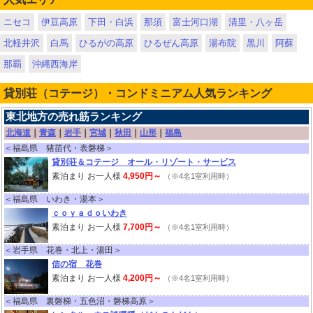
ニセコ
伊豆高原
下田・白浜
那須
富士河口湖
清里・八ヶ岳
北軽井沢
白馬
ひるがの高原
ひるぜん高原
湯布院
黒川
阿蘇
那覇
沖縄西海岸
貸別荘（コテージ）・コンドミニアム人気ランキング
東北地方の売れ筋ランキング
北海道
｜
青森
｜
岩手
｜
宮城
｜
秋田
｜
山形
｜
福島
＜福島県 猪苗代・表磐梯＞
貸別荘＆コテージ オール・リゾート・サービス
素泊まり お一人様
4,950円～
（※4名1室利用時）
＜福島県 いわき・湯本＞
ｃｏｙａｄｏいわき
素泊まり お一人様
7,700円～
（※4名1室利用時）
＜岩手県 花巻・北上・湯田＞
信の宿 花巻
素泊まり お一人様
4,200円～
（※4名1室利用時）
＜福島県 裏磐梯・五色沼・磐梯高原＞