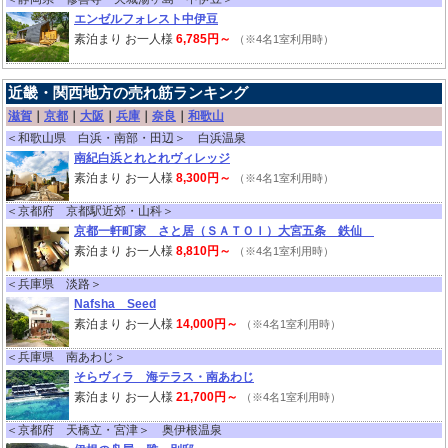
エンゼルフォレスト中伊豆
素泊まり お一人様
6,785円～
（※4名1室利用時）
近畿・関西地方の売れ筋ランキング
滋賀
｜
京都
｜
大阪
｜
兵庫
｜
奈良
｜
和歌山
＜和歌山県 白浜・南部・田辺＞ 白浜温泉
南紀白浜とれとれヴィレッジ
素泊まり お一人様
8,300円～
（※4名1室利用時）
＜京都府 京都駅近郊・山科＞
京都一軒町家 さと居（ＳＡＴＯＩ）大宮五条 鉄仙
素泊まり お一人様
8,810円～
（※4名1室利用時）
＜兵庫県 淡路＞
Nafsha Seed
素泊まり お一人様
14,000円～
（※4名1室利用時）
＜兵庫県 南あわじ＞
そらヴィラ 海テラス・南あわじ
素泊まり お一人様
21,700円～
（※4名1室利用時）
＜京都府 天橋立・宮津＞ 奥伊根温泉