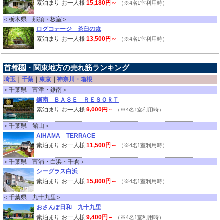
素泊まり お一人様
15,180円～
（※4名1室利用時）
＜栃木県 那須・板室＞
ログコテージ 茶臼の森
素泊まり お一人様
13,500円～
（※4名1室利用時）
首都圏・関東地方の売れ筋ランキング
埼玉
｜
千葉
｜
東京
｜
神奈川・箱根
＜千葉県 富津・鋸南＞
鋸南 ＢＡＳＥ ＲＥＳＯＲＴ
素泊まり お一人様
9,000円～
（※4名1室利用時）
＜千葉県 館山＞
AIHAMA TERRACE
素泊まり お一人様
11,500円～
（※4名1室利用時）
＜千葉県 富浦・白浜・千倉＞
シーグラス白浜
素泊まり お一人様
15,800円～
（※4名1室利用時）
＜千葉県 九十九里＞
おさんぽ日和 九十九里
素泊まり お一人様
9,400円～
（※4名1室利用時）