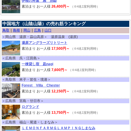
伊根の舟屋 雅 別邸
素泊まり お一人様
26,400円～
（※4名1室利用時）
中国地方（山陰山陽）の売れ筋ランキング
鳥取
｜
島根
｜
岡山
｜
広島
｜
山口
＜岡山県 湯原・蒜山高原＞ 湯原温泉 (湯原)
湯原アングラーズリトリート
素泊まり お一人様
17,500円～
（※4名1室利用時）
＜広島県 呉・江田島＞
一棟貸し宿 凪nagi
素泊まり お一人様
7,600円～
（※4名1室利用時）
＜鳥取県 米子・皆生・境港＞
Forest Villa Chester
素泊まり お一人様
12,150円～
（※4名1室利用時）
＜広島県 宮島・廿日市＞
ログランド
素泊まり お一人様
13,750円～
（※4名1室利用時）
＜広島県 福山・尾道・しまなみ＞
ＬＥＭＯＮＦＡＲＭＧＬＡＭＰＩＮＧしまなみ