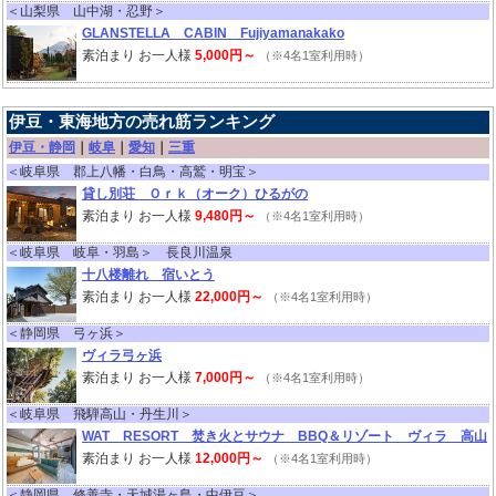
＜山梨県 山中湖・忍野＞
GLANSTELLA CABIN Fujiyamanakako
素泊まり お一人様
5,000円～
（※4名1室利用時）
伊豆・東海地方の売れ筋ランキング
伊豆・静岡
｜
岐阜
｜
愛知
｜
三重
＜岐阜県 郡上八幡・白鳥・高鷲・明宝＞
貸し別荘 Ｏｒｋ（オーク）ひるがの
素泊まり お一人様
9,480円～
（※4名1室利用時）
＜岐阜県 岐阜・羽島＞ 長良川温泉
十八楼離れ 宿いとう
素泊まり お一人様
22,000円～
（※4名1室利用時）
＜静岡県 弓ヶ浜＞
ヴィラ弓ヶ浜
素泊まり お一人様
7,000円～
（※4名1室利用時）
＜岐阜県 飛騨高山・丹生川＞
WAT RESORT 焚き火とサウナ BBQ＆リゾート ヴィラ 高山
素泊まり お一人様
12,000円～
（※4名1室利用時）
＜静岡県 修善寺・天城湯ヶ島・中伊豆＞