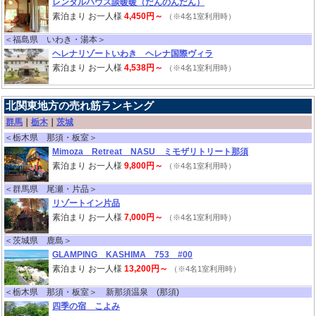
レンタルハウス談暖暖（だんのんだん）
素泊まり お一人様
4,450円～
（※4名1室利用時）
＜福島県 いわき・湯本＞
ヘレナリゾートいわき ヘレナ国際ヴィラ
素泊まり お一人様
4,538円～
（※4名1室利用時）
北関東地方の売れ筋ランキング
群馬
｜
栃木
｜
茨城
＜栃木県 那須・板室＞
Mimoza Retreat NASU ミモザリトリート那須
素泊まり お一人様
9,800円～
（※4名1室利用時）
＜群馬県 尾瀬・片品＞
リゾートイン片品
素泊まり お一人様
7,000円～
（※4名1室利用時）
＜茨城県 鹿島＞
GLAMPING KASHIMA 753 #00
素泊まり お一人様
13,200円～
（※4名1室利用時）
＜栃木県 那須・板室＞ 新那須温泉 (那須)
四季の宿 こよみ