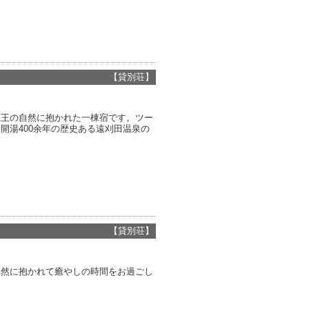
【貸別荘】
蔵王の自然に抱かれた一棟宿です。ツー
開湯400余年の歴史ある遠刈田温泉の
【貸別荘】
自然に抱かれて癒やしの時間をお過ごし