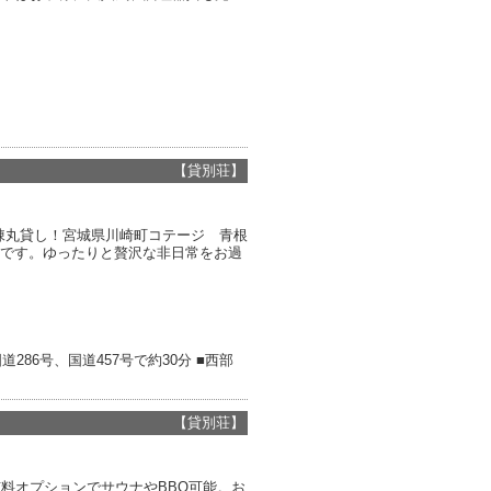
【貸別荘】
棟丸貸し！宮城県川崎町コテージ 青根
能です。ゆったりと贅沢な非日常をお過
86号、国道457号で約30分 ■西部
【貸別荘】
料オプションでサウナやBBQ可能。お