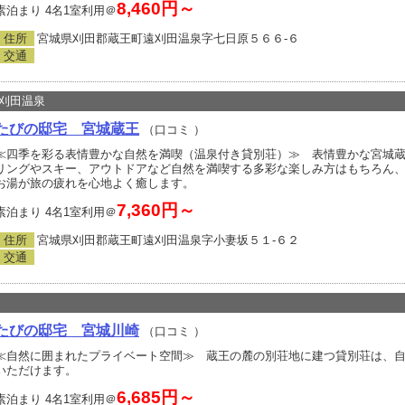
8,460円～
素泊まり 4名1室利用＠
住所
宮城県刈田郡蔵王町遠刈田温泉字七日原５６６‐６
交通
刈田温泉
たびの邸宅 宮城蔵王
（口コミ
）
≪四季を彩る表情豊かな自然を満喫（温泉付き貸別荘）≫ 表情豊かな宮城
リングやスキー、アウトドアなど自然を満喫する多彩な楽しみ方はもちろん、
お湯が旅の疲れを心地よく癒します。
7,360円～
素泊まり 4名1室利用＠
住所
宮城県刈田郡蔵王町遠刈田温泉字小妻坂５１‐６２
交通
たびの邸宅 宮城川崎
（口コミ
）
≪自然に囲まれたプライベート空間≫ 蔵王の麓の別荘地に建つ貸別荘は、
いただけます。
6,685円～
素泊まり 4名1室利用＠