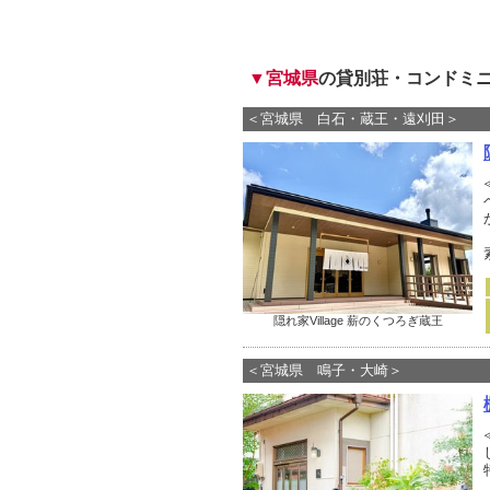
▼宮城県
の貸別荘・コンドミニア
＜宮城県 白石・蔵王・遠刈田＞
隠れ家Village 薪のくつろぎ蔵王
＜宮城県 鳴子・大崎＞