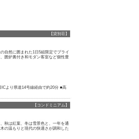
【貸別荘】
の自然に囲まれた1日5組限定でプライ
室、囲炉裏付き和モダン客室など個性豊
ICより県道14号線経由で約20分 ■高
【コンドミニアム】
緑、秋は紅葉、冬は雪景色と、一年を通
、木の温もりと現代の快適さが調和した