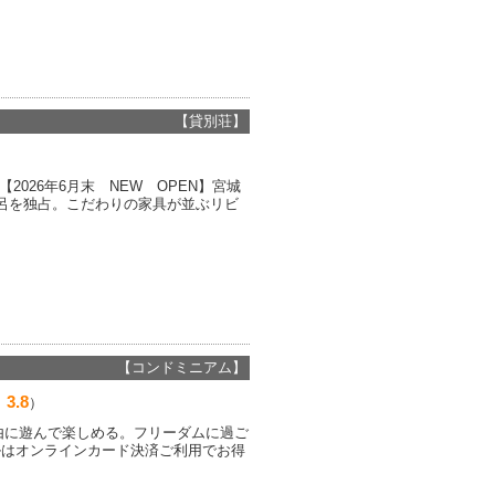
【貸別荘】
2026年6月末 NEW OPEN】宮城
呂を独占。こだわりの家具が並ぶリビ
【コンドミニアム】
3.8
ミ
）
自由に遊んで楽しめる。フリーダムに過ご
ルはオンラインカード決済ご利用でお得