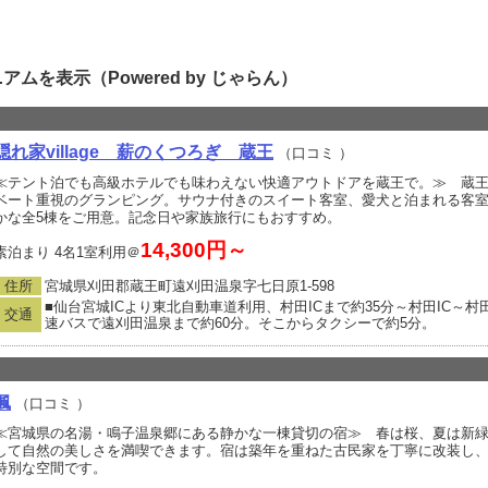
ムを表示（Powered by じゃらん）
隠れ家village 薪のくつろぎ 蔵王
（口コミ
）
≪テント泊でも高級ホテルでも味わえない快適アウトドアを蔵王で。≫ 蔵王
ベート重視のグランピング。サウナ付きのスイート客室、愛犬と泊まれる客
かな全5棟をご用意。記念日や家族旅行にもおすすめ。
14,300円～
素泊まり 4名1室利用＠
住所
宮城県刈田郡蔵王町遠刈田温泉字七日原1‐598
■仙台宮城ICより東北自動車道利用、村田ICまで約35分～村田IC～村田
交通
速バスで遠刈田温泉まで約60分。そこからタクシーで約5分。
楓
（口コミ
）
≪宮城県の名湯・鳴子温泉郷にある静かな一棟貸切の宿≫ 春は桜、夏は新
して自然の美しさを満喫できます。宿は築年を重ねた古民家を丁寧に改装し
特別な空間です。