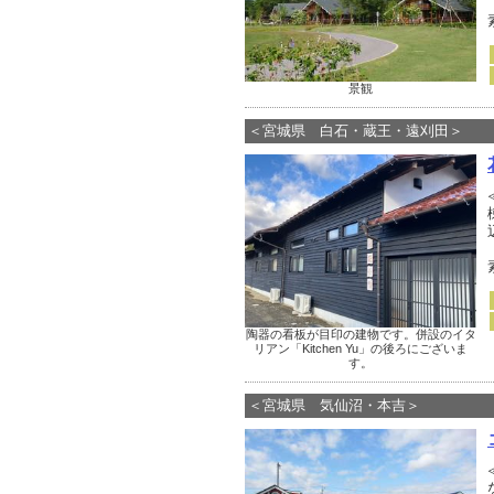
景観
＜宮城県 白石・蔵王・遠刈田＞
陶器の看板が目印の建物です。併設のイタ
リアン「Kitchen Yu」の後ろにございま
す。
＜宮城県 気仙沼・本吉＞