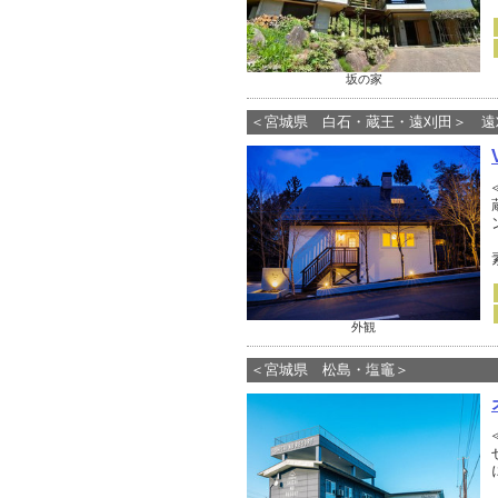
坂の家
＜宮城県 白石・蔵王・遠刈田＞ 遠
外観
＜宮城県 松島・塩竈＞