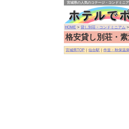
宮城県の人気のコテージ・コンドミニア
HOME
>
貸し別荘・コンドミニアム
>
格安貸し別荘・素
宮城県TOP
｜
仙台駅
｜
作並・秋保温