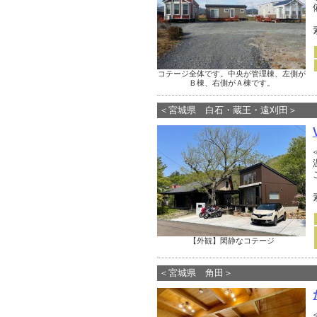
コテージ全体です。中央が管理棟、左側が
Ｂ棟、右側がＡ棟です。
＜宮城県 白石・蔵王・遠刈田＞
【外観】閑静なコテージ
＜宮城県 角田＞