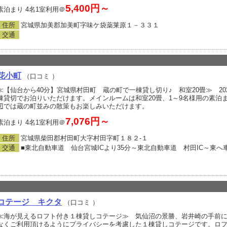
5,400円～
素泊まり 4名1室利用＠
住所
宮城県加美郡加美町字味ケ袋薬莱原１－３３１
交通
花小町
（口コミ
）
≪【仙台から40分】宮城県村田町 蔵の町で一棟貸し切り♪ 和室20畳≫ 2
棟貸切でお泊りいただけます。メインルームは和室20畳、1～9名様用の素泊ま
辺では蔵の町並みの散策もお楽しみいただけます。
7,076円～
素泊まり 4名1室利用＠
住所
宮城県柴田郡村田町大字村田字町１８２‐１
交通
■東北自動車道 仙台宮城ICより35分～東北自動車道 村田IC～東へ
コテージ キクタ
（口コミ
）
≪海が見えるロフト付き１棟貸しコテージ≫ 気仙沼の景勝、岩井崎の手前
なくご利用頂けるようにプライバシーを考慮した１棟貸しコテージです。ロ