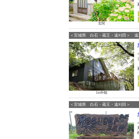
玄関
＜宮城県 白石・蔵王・遠刈田＞ 遠
1st外観
＜宮城県 白石・蔵王・遠刈田＞