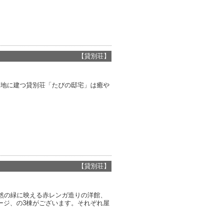
【貸別荘】
荘地に建つ貸別荘「たびの邸宅」は癒や
【貸別荘】
然の緑に映える赤レンガ造りの洋館、
ージ、の3棟がございます。それぞれ屋