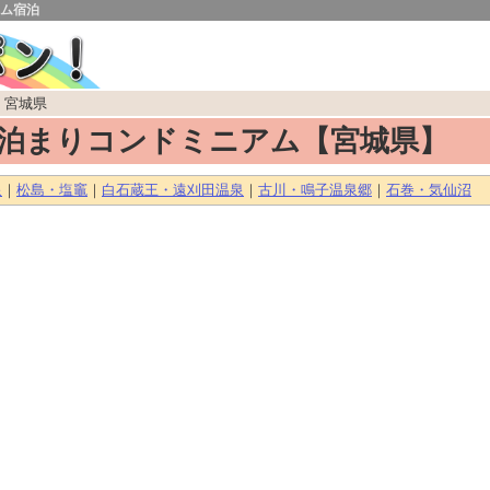
ム宿泊
 宮城県
泊まりコンドミニアム【宮城県】
泉
｜
松島・塩竈
｜
白石蔵王・遠刈田温泉
｜
古川・鳴子温泉郷
｜
石巻・気仙沼