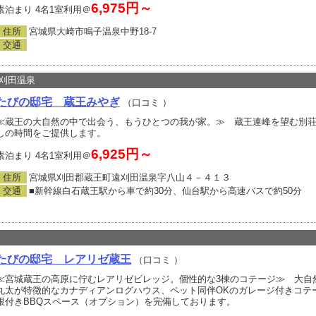
6,975円～
素泊まり 4名1室利用＠
住所
宮城県大崎市鳴子温泉中野18‐7
交通
刈田温泉
たびの邸宅 蔵王みやぎ
（口コミ
）
≪蔵王の大自然の中で出会う、もうひとつの我が家。≫ 蔵王連峰を望む別
しの時間をご提供します。
6,925円～
素泊まり 4名1室利用＠
住所
宮城県刈田郡蔵王町遠刈田温泉字八山４－４１３
交通
■新幹線白石蔵王駅から車で約30分、仙台駅から高速バスで約50分
たびの邸宅 レアリゼ蔵王
（口コミ
）
≪宮城蔵王の高原に佇むレアリゼビレッジ。個性的な3棟のコテージ≫ 大自
丸太が特徴的なカナディアンログハウス、ペット同伴OKのガレージ付きコテ
根付きBBQスペース（オプション）を完備しております。