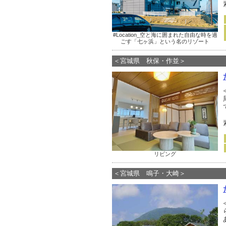
#Location_空と海に囲まれた自由な時を過
ごす「七ヶ浜」という名のリゾート
＜宮城県 秋保・作並＞
リビング
＜宮城県 鳴子・大崎＞