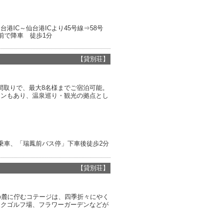
台港IC～仙台港ICより45号線⇒58号
前で降車 徒歩1分
【貸別荘】
間取りで、最大8名様までご宿泊可能。
ランもあり、温泉巡り・観光の拠点とし
】乗車、「瑞鳳前バス停」下車後徒歩2分
【貸別荘】
の麓に佇むコテージは、四季折々にやく
ークゴルフ場、フラワーガーデンなどが