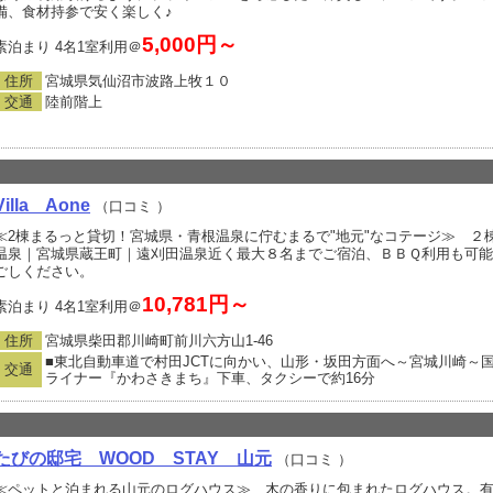
備、食材持参で安く楽しく♪
5,000円～
素泊まり 4名1室利用＠
住所
宮城県気仙沼市波路上牧１０
交通
陸前階上
Villa Aone
（口コミ
）
≪2棟まるっと貸切！宮城県・青根温泉に佇むまるで"地元"なコテージ≫ ２
温泉｜宮城県蔵王町｜遠刈田温泉近く最大８名までご宿泊、ＢＢＱ利用も可
ごしください。
10,781円～
素泊まり 4名1室利用＠
住所
宮城県柴田郡川崎町前川六方山1‐46
■東北自動車道で村田JCTに向かい、山形・坂田方面へ～宮城川崎～国道2
交通
ライナー『かわさきまち』下車、タクシーで約16分
たびの邸宅 WOOD STAY 山元
（口コミ
）
≪ペットと泊まれる山元のログハウス≫ 木の香りに包まれたログハウス。有