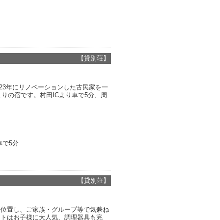
【貸別荘】
023年にリノベーションした古民家を一
りの宿です。村田ICより車で5分、周
車で5分
【貸別荘】
に位置し、ご家族・グループ等で気兼ね
フトはお子様に大人気、調理器具も完