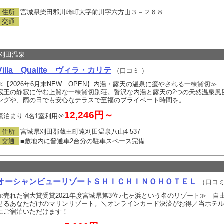
住所
宮城県柴田郡川崎町大字前川字六方山３－２６８
交通
刈田温泉
Villa Qualite ヴィラ・カリテ
（口コミ
）
≪【2026年6月末NEW OPEN】内湯・露天の温泉に癒やされる一棟貸切≫ 【
蔵王の静寂に佇む上質な一棟貸切別荘。贅沢な内湯と露天の2つの天然温泉風
ングや、雨の日でも安心なテラスで至福のプライベート時間を。
12,246円～
素泊まり 4名1室利用＠
住所
宮城県刈田郡蔵王町遠刈田温泉八山4‐537
交通
■敷地内に普通車2台分の駐車スペース完備
オーシャンビューリゾートＳＨＩＣＨＩＮＯＨＯＴＥＬ
（口コ
≪売れた宿大賞受賞2021年度宮城県第3位♪七ヶ浜という名のリゾート≫ 
せるあなただけのマリンリゾート。＼オンラインカード決済がお得／当ホテ
にご宿泊いただけます！