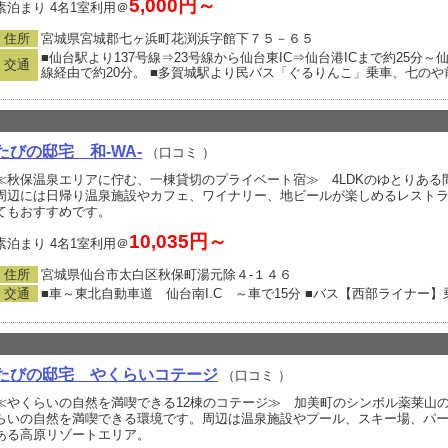
5,000円～
素泊まり 4名1室利用＠
住所
宮城県宮城郡七ヶ浜町花渕浜字館下７５－６５
■仙台駅より137号線⇒23号線から仙台東IC⇒仙台港ICまで約25分～仙
交通
線経由で約20分。 ■多賀城駅より民バス「ぐるりんこ」乗車、七のや
たびの邸宅 和-WA-
（口コミ
）
≪秋保温泉エリアに佇む、一棟貸切のプライベート宿≫ 4LDKのゆとりある
周辺には日帰り温泉施設やカフェ、ワイナリー、地ビールが楽しめるレスト
てもおすすめです。
10,035円～
素泊まり 4名1室利用＠
住所
宮城県仙台市太白区秋保町湯元除４‐１４６
交通
■車～東北自動車道 仙台南I.C ～車で15分 ■バス【西部ライナー
たびの邸宅 やくらいコテージ
（口コミ
）
≪やくらいの自然を満喫できる12棟のコテージ≫ 加美町のシンボル薬莱山
らいの自然を満喫できる環境です。周辺は温泉施設やプール、スキー場、パ
ある高原リゾートエリア。