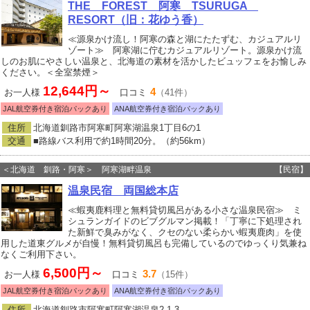
THE FOREST 阿寒 TSURUGA
RESORT（旧：花ゆう香）
≪源泉かけ流し！阿寒の森と湖にたたずむ、カジュアルリ
ゾート≫ 阿寒湖に佇むカジュアルリゾート。源泉かけ流
しのお肌にやさしい温泉と、北海道の素材を活かしたビュッフェをお愉しみ
ください。＜全室禁煙＞
12,644円～
4
お一人様
口コミ
（41件）
JAL航空券付き宿泊パックあり
ANA航空券付き宿泊パックあり
住所
北海道釧路市阿寒町阿寒湖温泉1丁目6の1
交通
■路線バス利用で約1時間20分。（約56km）
＜北海道 釧路・阿寒＞ 阿寒湖畔温泉
【民宿】
温泉民宿 両国総本店
≪蝦夷鹿料理と無料貸切風呂がある小さな温泉民宿≫ ミ
シュランガイドのビブグルマン掲載！「丁寧に下処理され
た新鮮で臭みがなく、クセのない柔らかい蝦夷鹿肉」を使
用した道東グルメが自慢！無料貸切風呂も完備しているのでゆっくり気兼ね
なくご利用下さい。
6,500円～
3.7
お一人様
口コミ
（15件）
JAL航空券付き宿泊パックあり
ANA航空券付き宿泊パックあり
住所
北海道釧路市阿寒町阿寒湖温泉2-1-3