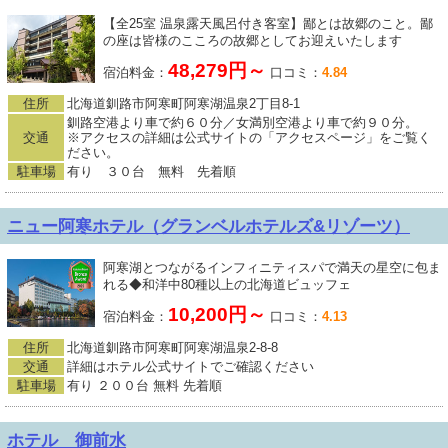
【全25室 温泉露天風呂付き客室】鄙とは故郷のこと。鄙
の座は皆様のこころの故郷としてお迎えいたします
48,279円～
宿泊料金：
口コミ：
4.84
住所
北海道釧路市阿寒町阿寒湖温泉2丁目8-1
釧路空港より車で約６０分／女満別空港より車で約９０分。
交通
※アクセスの詳細は公式サイトの「アクセスページ」をご覧く
ださい。
駐車場
有り ３０台 無料 先着順
ニュー阿寒ホテル（グランベルホテルズ&リゾーツ）
阿寒湖とつながるインフィニティスパで満天の星空に包ま
れる◆和洋中80種以上の北海道ビュッフェ
10,200円～
宿泊料金：
口コミ：
4.13
住所
北海道釧路市阿寒町阿寒湖温泉2-8-8
交通
詳細はホテル公式サイトでご確認ください
駐車場
有り ２００台 無料 先着順
ホテル 御前水