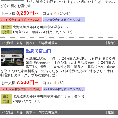
大切に皆様をお迎えいたします。水辺にやすらぎ、微笑み
が心に宿るお宿です。
8,250円～
4
お一人様
口コミ
（146件）
JAL航空券付き宿泊パックあり
ANA航空券付き宿泊パックあり
住所
北海道釧路市阿寒町阿寒湖温泉4－5－1
交通
■阿寒バス 路線バス利用 約１２０分
＜北海道 釧路・阿寒＞ 阿寒湖畔温泉
【旅館】
温泉民宿山口
≪源泉100％かけ流し、24時間入浴OK。心も体も温まる温
泉自慢の民宿≫ 【心も体も温まる温泉民宿！】24時間入
浴可能な源泉１００％掛け流し温泉と、北海道の旬の味覚
を取り入れた家庭料理をご堪能ください！阿寒湖観光の立地もよし！休前日
割増無しのリーズナブルな旅を応援♪
7,500円～
5
お一人様
口コミ
（8件）
JAL航空券付き宿泊パックあり
ANA航空券付き宿泊パックあり
住所
北海道釧路市阿寒町阿寒湖温泉５丁目３番２号
交通
■阿寒バスで100分
＜北海道 釧路・阿寒＞ 阿寒湖畔温泉
【旅館】