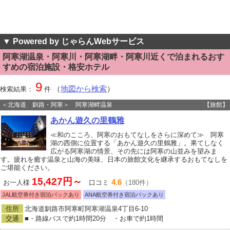
▼ Powered by じゃらんWebサービス
阿寒湖温泉・阿寒川・阿寒湖畔・阿寒川近くで泊まれるおす
すめの宿泊施設・格安ホテル
9
（
地図から検索
）
検索結果：
件
＜北海道 釧路・阿寒＞ 阿寒湖畔温泉
【旅館】
あかん遊久の里鶴雅
≪和のこころ、阿寒のおもてなしをさらに深めて≫ 阿寒
湖の西側に位置する「あかん遊久の里鶴雅」。果てしなく
広がる阿寒湖の情景、その先には阿寒の山並みを望みま
す。疲れを癒す温泉と山海の美味、日本の旅館文化を継承するおもてなしを
ご堪能ください。
15,427円～
4.6
お一人様
口コミ
（180件）
JAL航空券付き宿泊パックあり
ANA航空券付き宿泊パックあり
住所
北海道釧路市阿寒町阿寒湖温泉4丁目6-10
交通
■・路線バスで約1時間20分 ・お車で約1時間