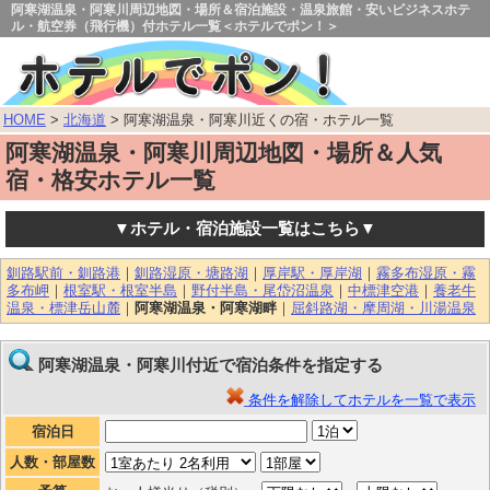
阿寒湖温泉・阿寒川周辺地図・場所＆宿泊施設・温泉旅館・安いビジネスホテ
ル・航空券（飛行機）付ホテル一覧＜ホテルでポン！＞
HOME
>
北海道
> 阿寒湖温泉・阿寒川近くの宿・ホテル一覧
阿寒湖温泉・阿寒川周辺地図・場所＆人気
宿・格安ホテル一覧
▼ホテル・宿泊施設一覧はこちら▼
釧路駅前・釧路港
｜
釧路湿原・塘路湖
｜
厚岸駅・厚岸湖
｜
霧多布湿原・霧
多布岬
｜
根室駅・根室半島
｜
野付半島・尾岱沼温泉
｜
中標津空港
｜
養老牛
温泉・標津岳山麓
｜
阿寒湖温泉・阿寒湖畔
｜
屈斜路湖・摩周湖・川湯温泉
阿寒湖温泉・阿寒川付近で宿泊条件を指定する
条件を解除してホテルを一覧で表示
宿泊日
人数・部屋数