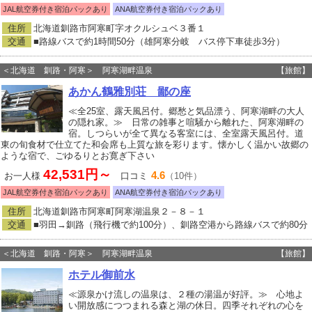
JAL航空券付き宿泊パックあり
ANA航空券付き宿泊パックあり
住所
北海道釧路市阿寒町字オクルシュベ３番１
交通
■路線バスで約1時間50分（雄阿寒分岐 バス停下車徒歩3分）
＜北海道 釧路・阿寒＞ 阿寒湖畔温泉
【旅館】
あかん鶴雅別荘 鄙の座
≪全25室、露天風呂付。郷愁と気品漂う、阿寒湖畔の大人
の隠れ家。≫ 日常の雑事と喧騒から離れた、阿寒湖畔の
宿。しつらいが全て異なる客室には、全室露天風呂付。道
東の旬食材で仕立てた和会席も上質な旅を彩ります。懐かしく温かい故郷の
ような宿で、ごゆるりとお寛ぎ下さい
42,531円～
4.6
お一人様
口コミ
（10件）
JAL航空券付き宿泊パックあり
ANA航空券付き宿泊パックあり
住所
北海道釧路市阿寒町阿寒湖温泉２－８－１
交通
■羽田→釧路（飛行機で約100分）、釧路空港から路線バスで約80分
＜北海道 釧路・阿寒＞ 阿寒湖畔温泉
【旅館】
ホテル御前水
≪源泉かけ流しの温泉は、２種の湯温が好評。≫ 心地よ
い開放感につつまれる森と湖の休日。四季それぞれの心を