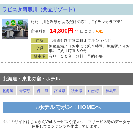
ラビスタ阿寒川（共立リゾート）
ただ、川と温泉があるだけの森に。“イランカラプテ”
14,300円～
宿泊料金：
口コミ：
4.41
住所
北海道釧路市阿寒町オクルシュベ3-1
釧路空港よりお車にて約１時間。釧路駅よりお
交通
車にて約１時間３０分
駐車場
有り ５０台 無料 予約不要
北海道・東北の宿・ホテル
北海道
青森県
岩手県
宮城県
秋田県
山形県
福島県
→ホテルでポン！HOMEへ
※このサイトはじゃらんWebサービスや楽天ウェブサービス等のデータを
使用してコンテンツを作成しています。