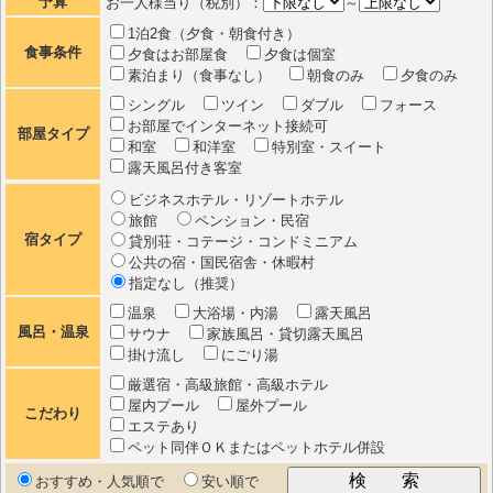
予算
お一人様当り（税別）：
～
1泊2食（夕食・朝食付き）
食事条件
夕食はお部屋食
夕食は個室
素泊まり（食事なし）
朝食のみ
夕食のみ
シングル
ツイン
ダブル
フォース
お部屋でインターネット接続可
部屋タイプ
和室
和洋室
特別室・スイート
露天風呂付き客室
ビジネスホテル・リゾートホテル
旅館
ペンション・民宿
宿タイプ
貸別荘・コテージ・コンドミニアム
公共の宿・国民宿舎・休暇村
指定なし（推奨）
温泉
大浴場・内湯
露天風呂
風呂・温泉
サウナ
家族風呂・貸切露天風呂
掛け流し
にごり湯
厳選宿・高級旅館・高級ホテル
屋内プール
屋外プール
こだわり
エステあり
ペット同伴ＯＫまたはペットホテル併設
おすすめ・人気順で
安い順で