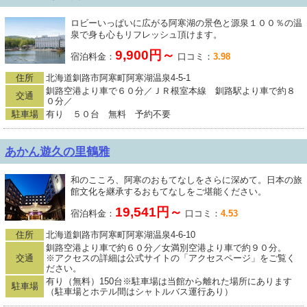
ロビーいっぱいに広がる阿寒湖の景色と源泉１００％の温
泉で身も心もリフレッシュ頂けます。
9,900円～
宿泊料金：
口コミ：
3.98
住所
北海道釧路市阿寒町阿寒湖温泉4-5-1
釧路空港より車で６０分／ＪＲ根室本線 釧路駅より車で約８
交通
０分／
駐車場
有り ５０台 無料 予約不要
あかん遊久の里鶴雅
和のこころ、阿寒のおもてなしをさらに深めて。日本の旅
館文化を継承するおもてなしをご堪能ください。
19,541円～
宿泊料金：
口コミ：
4.53
住所
北海道釧路市阿寒町阿寒湖温泉4-6-10
釧路空港より車で約６０分／女満別空港より車で約９０分。
交通
※アクセスの詳細は公式サイトの「アクセスページ」をご覧く
ださい。
有り（無料）150台※駐車場は当館から離れた場所にあります
駐車場
（駐車場とホテル間はシャトルバス運行あり）