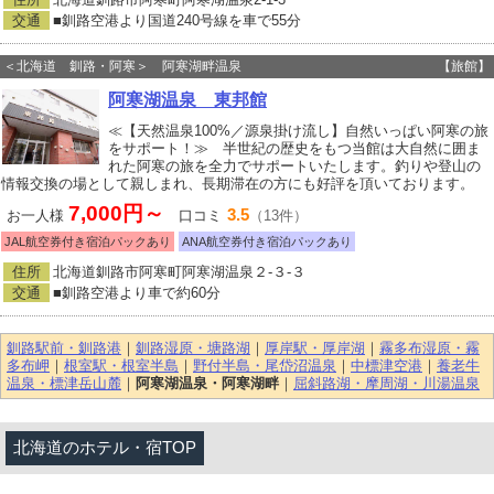
交通
■釧路空港より国道240号線を車で55分
＜北海道 釧路・阿寒＞ 阿寒湖畔温泉
【旅館】
阿寒湖温泉 東邦館
≪【天然温泉100%／源泉掛け流し】自然いっぱい阿寒の旅
をサポート！≫ 半世紀の歴史をもつ当館は大自然に囲ま
れた阿寒の旅を全力でサポートいたします。釣りや登山の
情報交換の場として親しまれ、長期滞在の方にも好評を頂いております。
7,000円～
3.5
お一人様
口コミ
（13件）
JAL航空券付き宿泊パックあり
ANA航空券付き宿泊パックあり
住所
北海道釧路市阿寒町阿寒湖温泉２‐３‐３
交通
■釧路空港より車で約60分
釧路駅前・釧路港
｜
釧路湿原・塘路湖
｜
厚岸駅・厚岸湖
｜
霧多布湿原・霧
多布岬
｜
根室駅・根室半島
｜
野付半島・尾岱沼温泉
｜
中標津空港
｜
養老牛
温泉・標津岳山麓
｜
阿寒湖温泉・阿寒湖畔
｜
屈斜路湖・摩周湖・川湯温泉
北海道のホテル・宿TOP