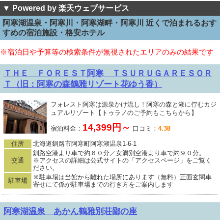
▼ Powered by 楽天ウェブサービス
阿寒湖温泉・阿寒川・阿寒湖畔・阿寒川 近くで泊まれるおす
すめの宿泊施設・格安ホテル
※宿泊日や予算等の検索条件が無視されたエリアのみの結果です
ＴＨＥ ＦＯＲＥＳＴ阿寒 ＴＳＵＲＵＧＡＲＥＳＯＲ
Ｔ（旧：阿寒の森鶴雅リゾート花ゆう香）
フォレスト阿寒は源泉かけ流し！阿寒の森と湖に佇むカジ
ュアルリゾート【トゥラノのご予約もこちらから】
14,399円～
宿泊料金：
口コミ：
4.38
住所
北海道釧路市阿寒町阿寒湖温泉1-6-1
釧路空港より車で約６０分／女満別空港より車で約９０分。
交通
※アクセスの詳細は公式サイトの「アクセスページ」をご覧く
ださい。
※駐車場は当館から離れた場所にあります（無料）正面玄関車
駐車場
寄せにて係が駐車場までの行き方をご案内します
阿寒湖温泉 あかん鶴雅別荘鄙の座