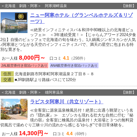
＜北海道 釧路・阿寒＞ 阿寒湖畔温泉
【旅館】
ニュー阿寒ホテル（グランベルホテルズ＆リゾ
ーツ）
≪絶景インフィニティスパ＆和洋中80種以上の北海道ビュ
ッフェ≫ ＜3年連続受賞！＞【じゃらんアワード2024夕食
2位】自慢のビュッフェで北海道の旬を味わう。1人鍋風ジンギスカンが人気
♪阿寒湖とつながる天空のインフィニティスパで、満天の星空に包まれる特
別な寛ぎを。
8,000円～
4.1
お一人様
口コミ
（298件）
JAL航空券付き宿泊パックあり
ANA航空券付き宿泊パックあり
住所
北海道釧路市阿寒町阿寒湖温泉２丁目８－８
交通
■JR釧路駅より路線バスにて120分
＜北海道 釧路・阿寒＞ 雄阿寒温泉
【旅館】
ラビスタ阿寒川（共立リゾート）
≪全客室に源泉温泉檜風呂付！絶景に出遇う眺望という名
の『隠れ家』≫ エゾシカも現れる壮大な自然に佇む『秘
境の宿』全客室に檜風呂の温泉付！大浴場と３つの無料貸
切風呂で湯めぐり三昧☆川の流れから感じる“ゆらぎ”で非日常体験を。
14,300円～
4.4
お一人様
口コミ
（69件）