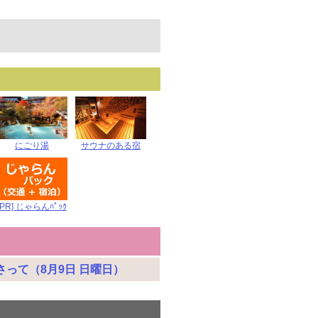
にごり湯
サウナのある宿
[PR] じゃらんﾊﾟｯｸ
さって（8月9日 日曜日）