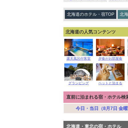
北海道のホテル・宿TOP
北
北海道の人気コンテンツ
露天風呂付客室
夕食がお部屋食
グランピング
ペットと泊まる
直前に泊まれる宿・ホテル検
今日・当日（8月7日 金
北海道・東北の宿・ホテル