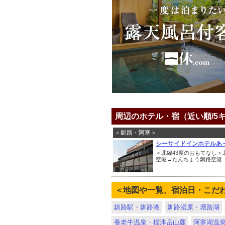
周辺のホテル・宿（近い順/5
＜釧路・阿寒＞
シーサイドインホテルあ
＜北緯43度のおもてなし＞
空港→たんちょう釧路空港 
＜地図や一覧、宿泊日・こだ
釧路駅・釧路港
釧路湿原・塘路湖
養老牛温泉・標津岳山麓
阿寒湖温