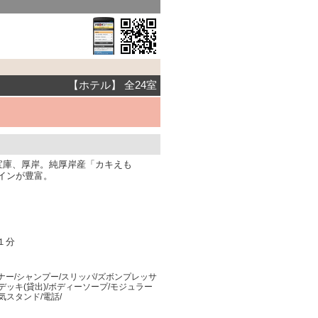
【ホテル】 全24室
宝庫、厚岸。純厚岸産「カキえも
インが豊富。
１分
ナー/シャンプー/スリッパ/ズボンプレッサ
オデッキ(貸出)/ボディーソープ/モジュラー
気スタンド/電話/