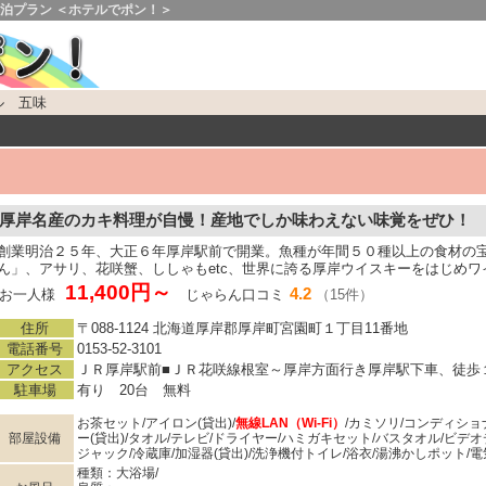
泊プラン ＜ホテルでポン！＞
ル 五味
厚岸名産のカキ料理が自慢！産地でしか味わえない味覚をぜひ！
創業明治２５年、大正６年厚岸駅前で開業。魚種が年間５０種以上の食材の
ん」、アサリ、花咲蟹、ししゃもetc、世界に誇る厚岸ウイスキーをはじめワ
11,400円～
4.2
お一人様
じゃらん口コミ
（15件）
住所
〒088-1124 北海道厚岸郡厚岸町宮園町１丁目11番地
電話番号
0153-52-3101
アクセス
ＪＲ厚岸駅前■ＪＲ花咲線根室～厚岸方面行き厚岸駅下車、徒歩
駐車場
有り 20台 無料
お茶セット/アイロン(貸出)/
無線LAN（Wi-Fi）
/カミソリ/コンディショ
部屋設備
ー(貸出)/タオル/テレビ/ドライヤー/ハミガキセット/バスタオル/ビデ
ジャック/冷蔵庫/加湿器(貸出)/洗浄機付トイレ/浴衣/湯沸かしポット/電
種類：大浴場/