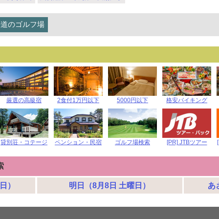
海道のゴルフ場
厳選の高級宿
2食付1万円以下
5000円以下
格安バイキング
貸別荘・コテージ
ペンション・民宿
ゴルフ場検索
[PR] JTBツアー
索
曜日）
明日（8月8日 土曜日）
あ