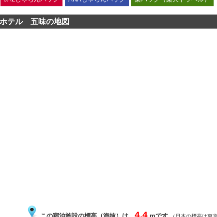
ホテル 五味の地図
4.4
この宿泊施設の標高（海抜）は、
mです
（日本の標高は東