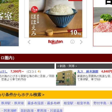
キロ圏内）
＜釧路・阿寒＞
っけし
7,300円～
（口コミ
4
）
丸ス 鈴木旅館
4,840
北の海のとびきり新鮮な海の幸に舌鼓 ／羽田
家庭的な雰囲気の気楽な宿
空港より車で約75分
て厚岸駅、車で5分
わり条件からホテル検索＞
厚岸駅・厚岸湖
霧多布湿原・霧多布岬
根室駅・根室半島
野付半島・
泉・阿寒湖畔
屈斜路湖・摩周湖・川湯温泉