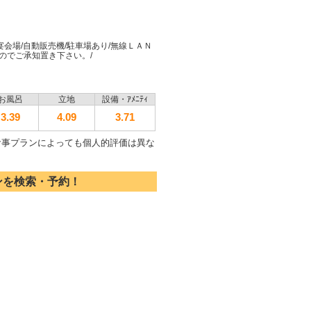
宴会場/自動販売機/駐車場あり/無線ＬＡＮ
のでご承知置き下さい。/
お風呂
立地
設備・ｱﾒﾆﾃｨ
3.39
4.09
3.71
食事プランによっても個人的評価は異な
ンを検索・予約！