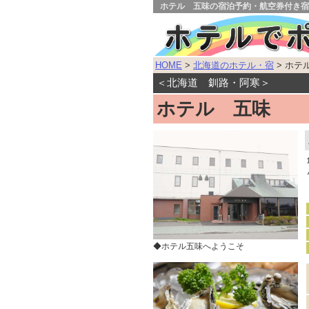
ホテル 五味の宿泊予約・航空券付き宿
HOME
>
北海道のホテル・宿
> ホテ
＜北海道 釧路・阿寒＞
ホテル 五味
◆ホテル五味へようこそ