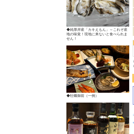
◆純厚岸産「カキえもん」～これぞ産
地の味覚！現地に来ないと食べられま
せん！
◆牡蠣御前（一例）