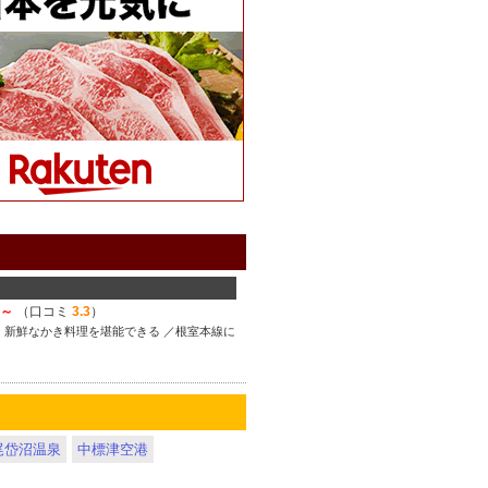
円～
（口コミ
3.3
）
、新鮮なかき料理を堪能できる ／根室本線に
尾岱沼温泉
中標津空港