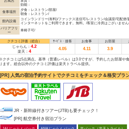
お風呂
泉質：
効能：
夕食：レストラン/部屋/
食事場所
朝食：レストラン/
コインランドリー(有料)/ファックス送信可/レストラン/会議室/宅配便/
館内設備
インターネットをご利用できます。無料。/客室に冷房はございません
バリアフリ
車椅子可/
ー
クチコミ評価（総合）
ｻｰﾋﾞｽ・接客
お食事
お部屋
4.2
じゃらん：
4.05
4.11
3.9
4
楽天：
※クチコミは5点満点。基準（普通レベル）は3.0ですが、予約したお部屋や
ります。総合以外のクチコミ評価は楽天トラベル提供。
[PR] 人気の宿泊予約サイトでクチコミをチェック＆格安プラ
JR・新幹線付きツアー(JTB)も要チェック！
[PR] 航空券付き宿泊プラン
JALじゃらんパック
ANAじゃらんパック
楽パック（楽天トラベル）