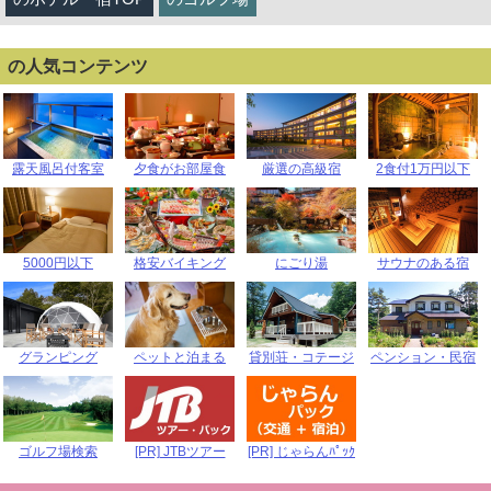
の人気コンテンツ
露天風呂付客室
夕食がお部屋食
厳選の高級宿
2食付1万円以下
5000円以下
格安バイキング
にごり湯
サウナのある宿
グランピング
ペットと泊まる
貸別荘・コテージ
ペンション・民宿
ゴルフ場検索
[PR] JTBツアー
[PR] じゃらんﾊﾟｯｸ