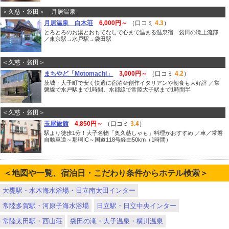
＜久慈・袋田＞ 月居温泉
月居温泉 白木荘
6,000円～
（口コミ
4.3
）
とろとろのお湯とおもてなしで心まで温まる温泉宿 袋田の滝上流部
／東京駅→水戸駅→袋田駅
＜久慈・袋田＞
まちやど「Motomachi」
3,000円～
（口コミ
4.2
）
茨城・大子町で安く快適に宿泊＠創作イタリアンや朝食も大好評 ／常
磐線で水戸駅まで1時間、水郡線で常陸大子駅まで1時間半
＜久慈・袋田＞
玉屋旅館
4,850円～
（口コミ
3.4
）
駅より徒歩1分！大子名物「奥久慈しゃも」料理がおすすめ ／車／常磐
自動車道～那珂IC～国道118号経由50km（1時間）
＜地図や一覧、宿泊日・こだわり条件からホテル検索＞
大甕駅・水木海水浴場・日立南太田インター
常陸多賀駅・河原子海水浴場
日立駅・日立中央インター
常陸太田駅・西山荘
袋田の滝・大子温泉・横川温泉