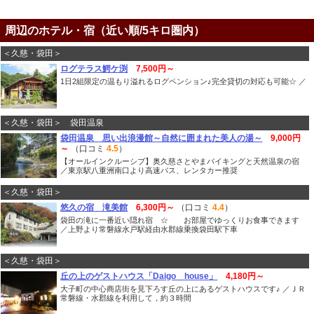
周辺のホテル・宿（近い順/5キロ圏内）
＜久慈・袋田＞
ログテラス鰐ケ渕
7,500円～
1日2組限定の温もり溢れるログペンション♪完全貸切の対応も可能☆ ／
＜久慈・袋田＞ 袋田温泉
袋田温泉 思い出浪漫館～自然に囲まれた美人の湯～
9,000円
～
（口コミ
4.5
）
【オールインクルーシブ】奥久慈さとやまバイキングと天然温泉の宿
／東京駅八重洲南口より高速バス、レンタカー推奨
＜久慈・袋田＞
悠久の宿 滝美館
6,300円～
（口コミ
4.4
）
袋田の滝に一番近い隠れ宿 ☆ お部屋でゆっくりお食事できます
／上野より常磐線水戸駅経由水郡線乗換袋田駅下車
＜久慈・袋田＞
丘の上のゲストハウス「Daigo house」
4,180円～
大子町の中心商店街を見下ろす丘の上にあるゲストハウスです♪ ／ＪＲ
常磐線・水郡線を利用して，約３時間