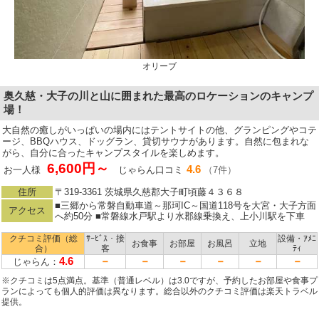
オリーブ
奥久慈・大子の川と山に囲まれた最高のロケーションのキャンプ
場！
大自然の癒しがいっぱいの場内にはテントサイトの他、グランピングやコテ
ージ、BBQハウス、ドッグラン、貸切サウナがあります。自然に包まれな
がら、自分に合ったキャンプスタイルを楽しめます。
6,600円～
4.6
お一人様
じゃらん口コミ
（7件）
住所
〒319-3361 茨城県久慈郡大子町頃藤４３６８
■三郷から常磐自動車道～那珂IC～国道118号を大宮・大子方面
アクセス
へ約50分 ■常磐線水戸駅より水郡線乗換え、上小川駅を下車
クチコミ評価（総
ｻｰﾋﾞｽ・接
設備・ｱﾒﾆ
お食事
お部屋
お風呂
立地
合）
客
ﾃｨ
4.6
－
－
－
－
－
－
じゃらん：
※クチコミは5点満点。基準（普通レベル）は3.0ですが、予約したお部屋や食事プ
ランによっても個人的評価は異なります。総合以外のクチコミ評価は楽天トラベル
提供。