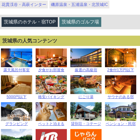
花貫渓谷・高萩インター
磯原温泉・五浦温泉・北茨城IC
茨城県のホテル・宿TOP
茨城県のゴルフ場
茨城県の人気コンテンツ
露天風呂付客室
夕食がお部屋食
厳選の高級宿
2食付1万円以下
5000円以下
格安バイキング
にごり湯
サウナのある宿
グランピング
ペットと泊まる
貸別荘・コテージ
ペンション・民宿