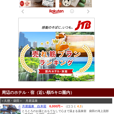
周辺のホテル・宿（近い順/5キロ圏内）
＜久慈・袋田＞ 月居温泉
月居温泉 白木荘
6,000円～
（口コミ
4.3
）
とろとろのお湯とおもてなしで心まで温まる温泉宿 袋田の滝上流部