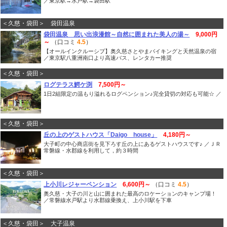
／東京駅→水戸駅→袋田駅
＜久慈・袋田＞ 袋田温泉
袋田温泉 思い出浪漫館～自然に囲まれた美人の湯～
9,000円
～
（口コミ
4.5
）
【オールインクルーシブ】奥久慈さとやまバイキングと天然温泉の宿
／東京駅八重洲南口より高速バス、レンタカー推奨
＜久慈・袋田＞
ログテラス鰐ケ渕
7,500円～
1日2組限定の温もり溢れるログペンション♪完全貸切の対応も可能☆ ／
＜久慈・袋田＞
丘の上のゲストハウス「Daigo house」
4,180円～
大子町の中心商店街を見下ろす丘の上にあるゲストハウスです♪ ／ＪＲ
常磐線・水郡線を利用して，約３時間
＜久慈・袋田＞
上小川レジャーペンション
6,600円～
（口コミ
4.5
）
奥久慈・大子の川と山に囲まれた最高のロケーションのキャンプ場！
／常磐線水戸駅より水郡線乗換え、上小川駅を下車
＜久慈・袋田＞ 大子温泉