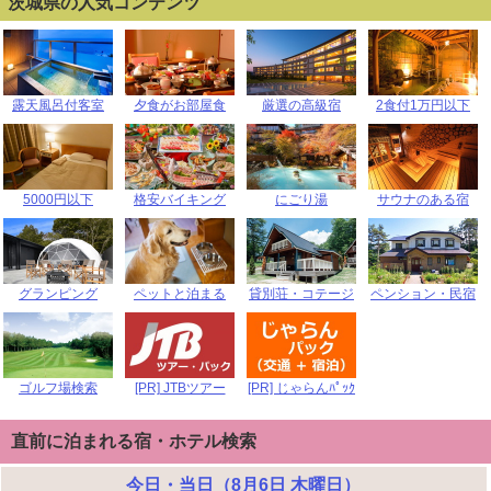
茨城県の人気コンテンツ
露天風呂付客室
夕食がお部屋食
厳選の高級宿
2食付1万円以下
5000円以下
格安バイキング
にごり湯
サウナのある宿
グランピング
ペットと泊まる
貸別荘・コテージ
ペンション・民宿
ゴルフ場検索
[PR] JTBツアー
[PR] じゃらんﾊﾟｯｸ
直前に泊まれる宿・ホテル検索
今日・当日（8月6日 木曜日）