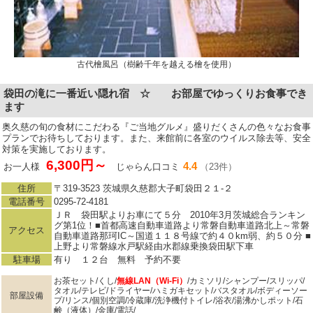
古代檜風呂（樹齢千年を越える檜を使用）
袋田の滝に一番近い隠れ宿 ☆ お部屋でゆっくりお食事でき
ます
奥久慈の旬の食材にこだわる『ご当地グルメ』盛りだくさんの色々なお食事
プランでお待ちしております。また、来館前に各室のウイルス除去等、安全
対策を実施しております。
6,300円～
4.4
お一人様
じゃらん口コミ
（23件）
住所
〒319-3523 茨城県久慈郡大子町袋田２１‐２
電話番号
0295-72-4181
ＪＲ 袋田駅よりお車にて５分 2010年3月茨城総合ランキン
グ第1位！■首都高速自動車道路より常磐自動車道路北上～常磐
アクセス
自動車道路那珂IC～国道１１８号線で約４０km弱、約５０分 ■
上野より常磐線水戸駅経由水郡線乗換袋田駅下車
駐車場
有り １２台 無料 予約不要
お茶セット/くし/
無線LAN（Wi-Fi）
/カミソリ/シャンプー/スリッパ/
タオル/テレビ/ドライヤー/ハミガキセット/バスタオル/ボディーソー
部屋設備
プ/リンス/個別空調/冷蔵庫/洗浄機付トイレ/浴衣/湯沸かしポット/石
鹸（液体）/金庫/電話/