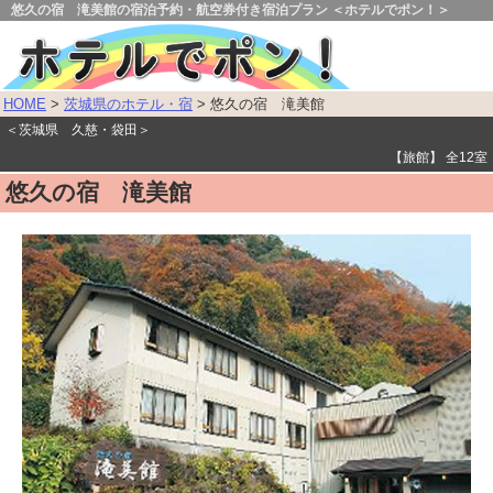
悠久の宿 滝美館の宿泊予約・航空券付き宿泊プラン ＜ホテルでポン！＞
HOME
>
茨城県のホテル・宿
> 悠久の宿 滝美館
＜茨城県 久慈・袋田＞
【旅館】 全12室
悠久の宿 滝美館