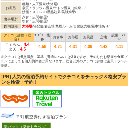
種類：人工温泉/大浴場/
お風呂
泉質：ラジウム温泉/ラドン温泉（銀泉）/
効能：ストレス/温熱効果/美肌効果/
夕食：広間/部屋/
食事場所
朝食：広間/部屋/
館内設備
大浴場
/宅配便/宴会場/禁煙ルーム/自動販売機/駐車場あり/
クチコミ評価（総
ｻｰﾋﾞｽ・接
設備・ｱﾒﾆ
お食事
お部屋
お風呂
立地
合）
客
ﾃｨ
4.4
じゃらん：
4.58
4.71
4.31
4.09
4.42
4.11
4.5
楽天：
※クチコミは5点満点。基準（普通レベル）は3.0ですが、予約したお部屋や食事プ
ランによっても個人的評価は異なります。総合以外のクチコミ評価は楽天トラベル
提供。
[PR] 人気の宿泊予約サイトでクチコミをチェック＆格安プラ
ンを検索・予約！
[PR] 航空券付き宿泊プラン
楽パック（楽天トラベル）