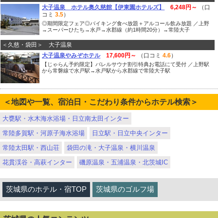
大子温泉 ホテル奥久慈館【伊東園ホテルズ】
6,248円～
（口
コミ
3.5
）
◎期間限定フェア◎バイキング食べ放題＋アルコール飲み放題 ／上野
→スーパーひたち→水戸→水郡線（約1時間20分）→常陸大子
＜久慈・袋田＞ 大子温泉
大子温泉やみぞホテル
17,600円～
（口コミ
4.6
）
【じゃらん予約限定】バレルサウナ割引特典お電話にて受付 ／上野駅
から常磐線で水戸駅→水戸駅から水郡線で常陸大子駅
＜地図や一覧、宿泊日・こだわり条件からホテル検索＞
大甕駅・水木海水浴場・日立南太田インター
常陸多賀駅・河原子海水浴場
日立駅・日立中央インター
常陸太田駅・西山荘
袋田の滝・大子温泉・横川温泉
花貫渓谷・高萩インター
磯原温泉・五浦温泉・北茨城IC
茨城県のホテル・宿TOP
茨城県のゴルフ場