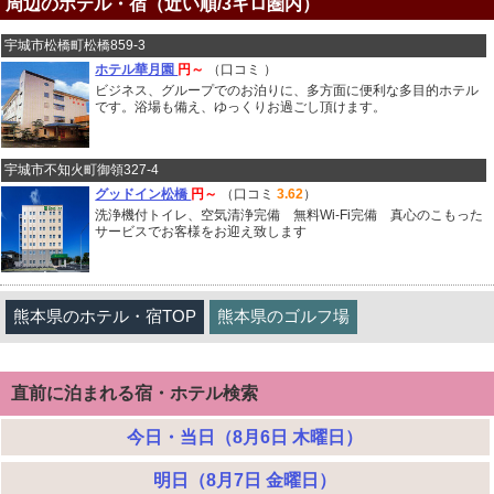
周辺のホテル・宿（近い順/3キロ圏内）
宇城市松橋町松橋859-3
ホテル華月園
円～
（口コミ
）
ビジネス、グループでのお泊りに、多方面に便利な多目的ホテル
です。浴場も備え、ゆっくりお過ごし頂けます。
宇城市不知火町御領327-4
グッドイン松橋
円～
（口コミ
3.62
）
洗浄機付トイレ、空気清浄完備 無料Wi-Fi完備 真心のこもった
サービスでお客様をお迎え致します
熊本県のホテル・宿TOP
熊本県のゴルフ場
直前に泊まれる宿・ホテル検索
今日・当日（8月6日 木曜日）
明日（8月7日 金曜日）