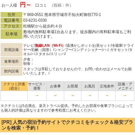
円～
お一人様
口コミ
（投稿：件）
住所
〒869-0551 熊本県宇城市不知火町御領770-1
電話番号
03-6231-0330
アクセス
松橋駅から徒歩約４分
敷地内無料駐車場1台あります。徒歩圏内の有料駐車場もご利
駐車場
用いただけます。
テレビ/
無線LAN（Wi-Fi）
/湯沸かしポット/お茶セット/冷蔵庫/ドライ
部屋設備
ヤー/石鹸（固形）/シャンプー/コンディショナー/ハミガキセット/タ
オル/バスタオル/スリッパ/
夕食：
食事場所
朝食：
スタッフは常駐しておりませんので、お問い合わせはメールでお願
館内設備
いいたします。/
クチコミ評価
サービス・
設備・ア
お食事
お部屋
お風呂
立地条件
（総合）
接客
メニティ
－
－
－
－
－
－
※クチコミは5点満点、楽天トラベル提供。予約したお部屋や食事プランによって
も個人的評価は異なりますので参考程度にお考えください。
[PR] 人気の宿泊予約サイトでクチコミをチェック＆格安プラ
ンを検索・予約！