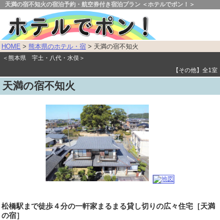
天満の宿不知火の宿泊予約・航空券付き宿泊プラン ＜ホテルでポン！＞
HOME
>
熊本県のホテル・宿
> 天満の宿不知火
＜熊本県 宇土・八代・水俣＞
【その他】全1室
天満の宿不知火
松橋駅まで徒歩４分の一軒家まるまる貸し切りの広々住宅［天満
の宿］