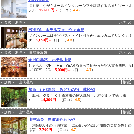
海を感じながらオールインクルーシブを堪能する温泉リゾートホ
テル
15,600円～
（口コミ
4.4
）
＜金沢・湯涌＞
【ホテル】
FORZA ホテルフォルツァ金沢
ツインルームは全室バス・トイレ別々★ウェルカムドリンクも！
★
3,150円～
（口コミ
4.6
）
＜金沢・湯涌＞ 白鳥路温泉
【ホテル】
金沢白鳥路 ホテル山楽
じゃらん OF THE YEAR泊まって良かった宿大賞石川県 51
～100室 2位
5,000円～
（口コミ
4.7
）
＜加賀＞ 山代温泉
【旅館】
加賀 山代温泉 みどりの宿 萬松閣
【風呂、夕食４.６】森林浴の露天風呂・北陸グルメで癒し旅
♪
14,300円～
（口コミ
4.5
）
＜加賀＞ 山中温泉
【旅館】
山中温泉 白鷺湯たわらや
【創業800年の老舗旅館】渓流沿いの名湯と加賀の美食を愉しめ
る宿
7,700円～
（口コミ
4.7
）