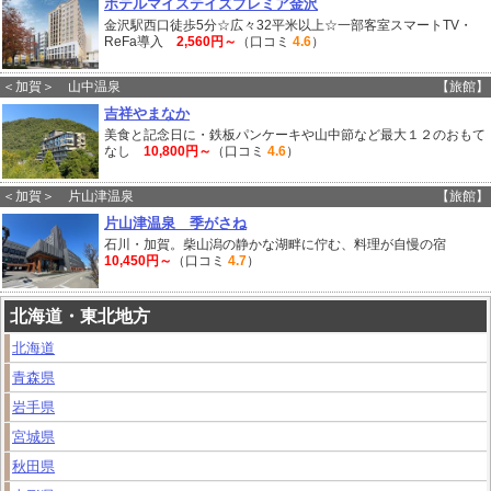
ホテルマイステイズプレミア金沢
金沢駅西口徒歩5分☆広々32平米以上☆一部客室スマートTV・
ReFa導入
2,560円～
（口コミ
4.6
）
＜加賀＞ 山中温泉
【旅館】
吉祥やまなか
美食と記念日に・鉄板パンケーキや山中節など最大１２のおもて
なし
10,800円～
（口コミ
4.6
）
＜加賀＞ 片山津温泉
【旅館】
片山津温泉 季がさね
石川・加賀。柴山潟の静かな湖畔に佇む、料理が自慢の宿
10,450円～
（口コミ
4.7
）
北海道・東北地方
北海道
青森県
岩手県
宮城県
秋田県