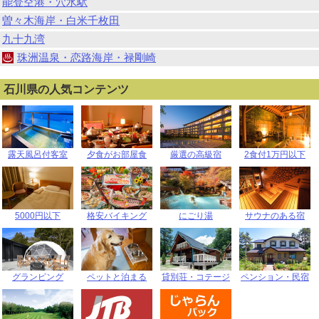
能登空港・穴水駅
曽々木海岸・白米千枚田
九十九湾
珠洲温泉・恋路海岸・禄剛崎
石川県の人気コンテンツ
露天風呂付客室
夕食がお部屋食
厳選の高級宿
2食付1万円以下
5000円以下
格安バイキング
にごり湯
サウナのある宿
グランピング
ペットと泊まる
貸別荘・コテージ
ペンション・民宿