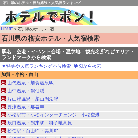
石川県のホテル・宿泊施設・人気宿ランキング
HOME
> 石川県のホテル・宿
石川県の格安ホテル・人気宿検索
駅名・空港・イベント会場・温泉地・観光名所などエリア・
ランドマークから検索
▼特集や人気ランキングから検索
│
地図から検索
加賀・小松・白山
山代温泉・加賀温泉駅
山中温泉・鶴仙渓
片山津温泉・柴山潟湖畔
粟津温泉・那谷寺
小松駅前・小松インターチェンジ・小松空港
辰口温泉・鶴来駅・獅子吼高原
松任駅・白山IC・美川IC