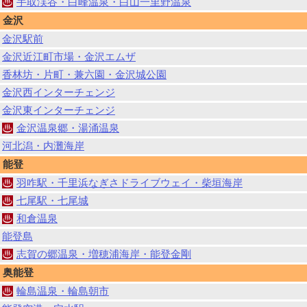
手取渓谷・白峰温泉・白山一里野温泉
金沢
金沢駅前
金沢近江町市場・金沢エムザ
香林坊・片町・兼六園・金沢城公園
金沢西インターチェンジ
金沢東インターチェンジ
金沢温泉郷・湯涌温泉
河北潟・内灘海岸
能登
羽咋駅・千里浜なぎさドライブウェイ・柴垣海岸
七尾駅・七尾城
和倉温泉
能登島
志賀の郷温泉・増穂浦海岸・能登金剛
奥能登
輪島温泉・輪島朝市