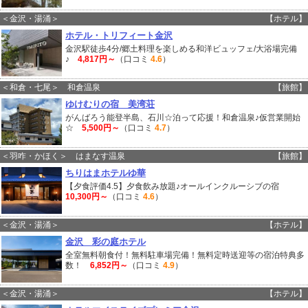
＜金沢・湯涌＞
【ホテル】
ホテル・トリフィート金沢
金沢駅徒歩4分/郷土料理を楽しめる和洋ビュッフェ/大浴場完備
♪
4,817円～
（口コミ
4.6
）
＜和倉・七尾＞ 和倉温泉
【旅館】
ゆけむりの宿 美湾荘
がんばろう能登半島、石川☆泊って応援！和倉温泉♪仮営業開始
☆
5,500円～
（口コミ
4.7
）
＜羽咋・かほく＞ はまなす温泉
【旅館】
ちりはまホテルゆ華
【夕食評価4.5】夕食飲み放題♪オールインクルーシブの宿
10,300円～
（口コミ
4.6
）
＜金沢・湯涌＞
【ホテル】
金沢 彩の庭ホテル
全室無料朝食付！無料駐車場完備！無料定時送迎等の宿泊特典多
数！
6,852円～
（口コミ
4.9
）
＜金沢・湯涌＞
【ホテル】