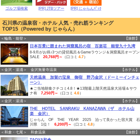
ゴルフ場検索
[PR] JTBツアー
[PR] じゃらんﾊﾟｯｸ
石川県の温泉宿・ホテル 人気・売れ筋ランキング
TOP15（Powered by じゃらん）
＜輪島・能登＞
【旅館】
日本百景に囲まれた洞窟風呂の宿 百楽荘 能登九十九湾
8-9月がお得♪3つの貸切風呂＆Gameラウンジ＆洞窟風呂オープン
SALE
20,768円～
（口コミ
4.7
）
＜金沢・湯涌＞ 金沢無量寺温泉
【ホテル】
天然温泉 加賀の宝泉 御宿 野乃金沢（ドーミーインチェ
ーン）
★ご当地朝食クチコミ4.8！★13階最上階天然温泉大浴場＆サウ
ナ有
7,250円～
（口コミ
4.6
）
＜金沢・湯涌＞
【ホテル】
THE HOTEL SANRAKU KANAZAWA（ザ ホテル山
楽 金沢）
じゃらん OF THE YEAR 2025 泊って良かった宿大賞 石
川県 1位！
6,200円～
（口コミ
4.8
）
＜和倉・七尾＞ 和倉温泉
【旅館】
TAOYA和倉