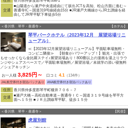
住所
香川県仲多度郡琴平町556-1
■山陽道から瀬戸中央道経由にて坂出JCTを高知、松山方面に進む～
交通
善通寺IC～国道319号線経由15分 ■JR瀬戸大橋線からJR土讃線を経
由してJR琴平駅下車徒歩5分
＜香川県 琴平・善通寺＞
【ホテル】
琴平パークホテル（2023年12月 展望浴場リニ
ューアル）
≪【2023年12月展望浴場リニューアル】平面駐車場無料・
コンビニ隣接≫ 【朝食がパワーアップ！】観光・出張で
もせっかくなら金比羅ステイ♪展望浴場あり！800冊以上の漫画を湯上りラウ
ンジやシェアスペースで／平面駐車場無料／展望浴場／未就学の添い寝無料
／シェアキッチン
3,825円～
4.1
お一人様
口コミ
（134件）
JAL航空券付き宿泊パックあり
ANA航空券付き宿泊パックあり
住所
香川県仲多度郡琴平町榎井７０６－７
■瀬戸大橋～高松自動車道～善通寺ＩＣ～国道３１９号線を琴平方
交通
面へ１５分 ■ＪＲ土讃線琴平駅、徒歩１５分
＜香川県 琴平・善通寺＞
【民宿】
虎屋別館