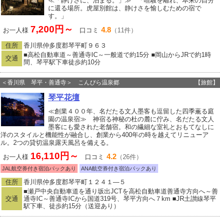
≪「静けさに、泊まる。」≫ 「喧騒を離れ、本来の自分
に還る場所。虎屋別館は、静けさを愉しむための宿で
す。」
7,200円～
4.8
お一人様
口コミ
（11件）
住所
香川県仲多度郡琴平町９６３
■高松自動車道～善通寺IC～一般道で約15分 ■岡山からJRで約1時
交通
間、琴平駅下車徒歩約10分
＜香川県 琴平・善通寺＞ こんぴら温泉郷
【旅館】
琴平花壇
≪創業４００年、名だたる文人墨客も逗留した四季薫る庭
園の温泉宿≫ 神宿る神秘の杜の麓に佇み、名だたる文人
墨客にも愛された老舗宿。和の繊細な室礼とおもてなしに
洋のスタイルと機能性が融合し、創業から400年の時を越えてリニューア
ル。2つの貸切温泉露天風呂を備える。
16,110円～
4.2
お一人様
口コミ
（26件）
JAL航空券付き宿泊パックあり
ANA航空券付き宿泊パックあり
住所
香川県仲多度郡琴平町１２４１―５
■瀬戸中央自動車道を通り坂出JCTを高松自動車道善通寺方向へ～善
交通
通寺IC～善通寺ICから国道319号、琴平方向へ７km ■JR土讃線琴平
駅下車、徒歩約15分（送迎あり）