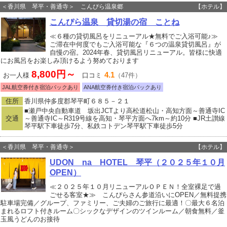
＜香川県 琴平・善通寺＞ こんぴら温泉郷
【ホテル】
こんぴら温泉 貸切湯の宿 ことね
≪６種の貸切風呂をリニューアル★無料でご入浴可能♪≫
ご滞在中何度でもご入浴可能な『６つの温泉貸切風呂』が
自慢の宿。2024年春、貸切風呂リニューアル。皆様に快適
にお風呂をお楽しみ頂けるよう努めております
8,800円～
4.1
お一人様
口コミ
（47件）
JAL航空券付き宿泊パックあり
ANA航空券付き宿泊パックあり
住所
香川県仲多度郡琴平町６８５－２１
■瀬戸中央自動車道 坂出JCTより高松道松山・高知方面～善通寺IC
交通
～善通寺IC～R319号線を高知・琴平方面へ7km～約10分 ■JR土讃線
琴平駅下車徒歩7分、私鉄コトデン琴平駅下車徒歩5分
＜香川県 琴平・善通寺＞
【ホテル】
UDON na HOTEL 琴平（２０２５年１０月
OPEN）
≪２０２５年１０月リニューアルＯＰＥＮ！全室裸足で過
ごせる客室★≫ こんぴらさん参道沿いにOPEN／無料提携
駐車場完備／グループ、ファミリー、ご夫婦のご旅行に最適！〇最大６名泊
まれるロフト付きルーム〇シックなデザインのツインルーム／朝食無料／釜
玉風うどんのお接待