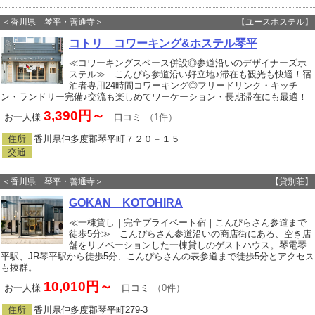
＜香川県 琴平・善通寺＞
【ユースホステル】
コトリ コワーキング&ホステル琴平
≪コワーキングスペース併設◎参道沿いのデザイナーズホ
ステル≫ こんぴら参道沿い好立地♪滞在も観光も快適！宿
泊者専用24時間コワーキング◎フリードリンク・キッチ
ン・ランドリー完備♪交流も楽しめてワーケーション・長期滞在にも最適！
3,390円～
お一人様
口コミ
（1件）
住所
香川県仲多度郡琴平町７２０－１５
交通
＜香川県 琴平・善通寺＞
【貸別荘】
GOKAN KOTOHIRA
≪一棟貸し｜完全プライベート宿｜こんぴらさん参道まで
徒歩5分≫ こんぴらさん参道沿いの商店街にある、空き店
舗をリノベーションした一棟貸しのゲストハウス。琴電琴
平駅、JR琴平駅から徒歩5分、こんぴらさんの表参道まで徒歩5分とアクセス
も抜群。
10,010円～
お一人様
口コミ
（0件）
住所
香川県仲多度郡琴平町279‐3