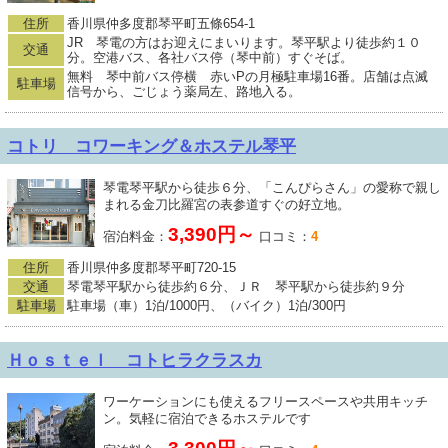
住所
香川県仲多度郡琴平町五條654-1
JR 琴電の方はお迎えにまいります。琴平駅より徒歩約１０
交通
分。空港バス、各社バス停（琴中前）すぐそば。
無料 琴中前バス停横 赤いPの月極駐車場16番。店舗は点滅
駐車場
信号から、ごじょう薬局左、路地入る。
コトリ コワーキング＆ホステル琴平
琴電琴平駅から徒歩６分、「こんぴらさん」の愛称で親し
まれる金刀比羅宮の表参道すぐの好立地。
3,390円～
宿泊料金：
口コミ：
4
住所
香川県仲多度郡琴平町720-15
交通
琴電琴平駅から徒歩約６分、ＪＲ 琴平駅から徒歩約９分
駐車場
駐車場（車）1泊/1000円、（バイク）1泊/300円
Ｈｏｓｔｅｌ コトヒラクラスカ
ワーケーションにも使えるフリースペースや共用キッチ
ン。気軽に宿泊できるホステルです