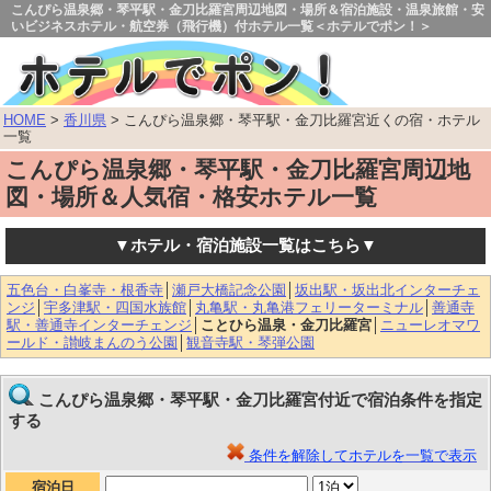
こんぴら温泉郷・琴平駅・金刀比羅宮周辺地図・場所＆宿泊施設・温泉旅館・安
いビジネスホテル・航空券（飛行機）付ホテル一覧＜ホテルでポン！＞
HOME
>
香川県
> こんぴら温泉郷・琴平駅・金刀比羅宮近くの宿・ホテル
一覧
こんぴら温泉郷・琴平駅・金刀比羅宮周辺地
図・場所＆人気宿・格安ホテル一覧
▼ホテル・宿泊施設一覧はこちら▼
五色台・白峯寺・根香寺
│
瀬戸大橋記念公園
│
坂出駅・坂出北インターチェ
ンジ
│
宇多津駅・四国水族館
│
丸亀駅・丸亀港フェリーターミナル
│
善通寺
駅・善通寺インターチェンジ
│
ことひら温泉・金刀比羅宮
│
ニューレオマワ
ールド・讃岐まんのう公園
│
観音寺駅・琴弾公園
こんぴら温泉郷・琴平駅・金刀比羅宮付近で宿泊条件を指定
する
条件を解除してホテルを一覧で表示
宿泊日