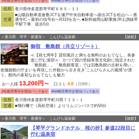
JAL航空券付き宿泊パックあり
ANA航空券付き宿泊パックあり
住所
香川県仲多度郡琴平町６８５－１１
■山陽自動車道倉敷JCTを瀬戸中央自動車道へ坂出JCTを松山へ～善
交通
通寺IC～最初の信号右へR319を左へ ■新幹線岡山駅乗換JR土讃線琴
平駅下車、徒歩5分
＜香川県 琴平・善通寺＞ こんぴら温泉郷
【旅館】
御宿 敷島館（共立リゾート）
≪【祝七周年】貸切風呂と満ちる無料のおもてなし、表参
道に佇む湯宿≫ かつて国の登録有形文化財に指定された
「敷島館」。「敷島館客室」では旧敷島館の古材を用い、
老舗旅館の佇まいを再現した外観から古き良き“こんぴらさんの風情”が漂
う。館内の多彩なおもてなしも魅力
13,200円～
4.6
お一人様
口コミ
（219件）
JAL航空券付き宿泊パックあり
ANA航空券付き宿泊パックあり
住所
香川県仲多度郡琴平町川西７１３－１
交通
■飛行機で《高松空港》よりリムジンバスで約50分
＜香川県 琴平・善通寺＞ こんぴら温泉郷
【旅館】
【琴平グランドホテル 桜の抄】参道22段目に
佇む温泉宿