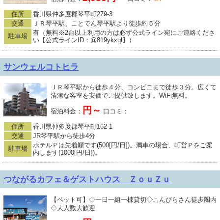
住所
香川県仲多度郡琴平町279-3
交通
ＪＲ琴平駅、ことでん琴平駅より徒歩約５分
有（無料※2台以上利用の方は必ず公式ライン宛にご連絡くださ
駐車場
い【公式ラインID：@819ykxql】）
サンウェルコトヒラ
ＪＲ琴平駅から徒歩４分、コンビニまで徒歩３分。広くて
清潔な客室を安価でご提供致します。WiFi無料。
円～
宿泊料金：
口コミ：
住所
香川県仲多度郡琴平町162-1
交通
JR琴平駅から徒歩4分
ホテルＰは先着順です(500[円/日])。満車の場合、町営Ｐをご案
駐車場
内します(1000[円/日])。
つながるカフェ＆ゲストハウス ＺｏｕＺｕ
【ペット可】◇一日一組一棟貸切◇こんぴらさん徒歩圏内
◇大人数大歓迎