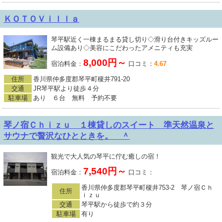
ＫＯＴＯＶｉｌｌａ
琴平駅近く一棟まるまる貸し切り◇滑り台付きキッズルー
ム設備あり◇美容にこだわったアメニティも充実
8,000円～
宿泊料金：
口コミ：
4.67
住所
香川県仲多度郡琴平町榎井791-20
交通
JR琴平駅より徒歩４分
駐車場
あり ６台 無料 予約不要
琴ノ宿Ｃｈｉｚｕ １棟貸しのスイート 準天然温泉と
サウナで贅沢なひとときを。 ＾
観光で大人気の琴平に佇む癒しの宿！
7,540円～
宿泊料金：
口コミ：
香川県仲多度郡琴平町榎井753-2 琴ノ宿Ｃｈ
住所
ｉｚｕ
交通
琴平駅から徒歩で約３分
駐車場
有り