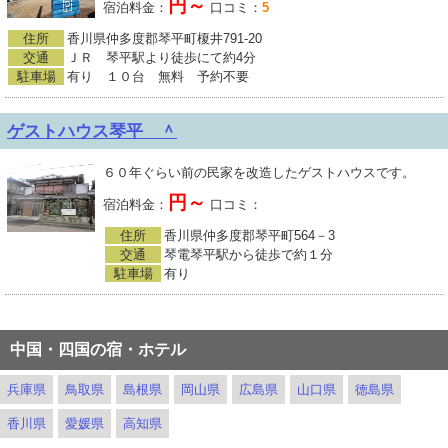
円～
宿泊料金：
口コミ：
5
住所
香川県仲多度郡琴平町榎井791-20
交通
ＪＲ 琴平駅より徒歩にて約4分
駐車場
有り １０台 無料 予約不要
ゲストハウス琴平 ＾
６０年ぐらい前の民家を改造したゲストハウスです。
円～
宿泊料金：
口コミ：
住所
香川県仲多度郡琴平町564－3
交通
琴電琴平駅から徒歩で約１分
駐車場
有り
中国・四国の宿・ホテル
兵庫県
鳥取県
島根県
岡山県
広島県
山口県
徳島県
香川県
愛媛県
高知県