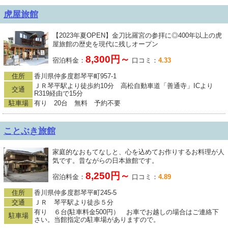
虎屋旅館
【2023年夏OPEN】金刀比羅宮の参拝に◎400年以上の虎
屋旅館の歴史を現代に残しオープン
8,300円～
宿泊料金：
口コミ：
4.33
住所
香川県仲多度郡琴平町957-1
ＪＲ琴平駅より徒歩約10分 高松自動車道「善通寺」ICより
交通
R319経由で15分
駐車場
有り 20台 無料 予約不要
ことぶき旅館
家庭的なおもてなしと、心を込めてお作りするお料理が人
気です。昔ながらの日本旅館です。
8,250円～
宿泊料金：
口コミ：
4.89
住所
香川県仲多度郡琴平町245-5
交通
ＪＲ 琴平駅より徒歩５分
有り ６台(駐車料金500円） お車でお越しの場合はご連絡下
駐車場
さい。当館指定の駐車場がありますので。