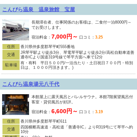
こんぴら温泉 温泉旅館 宝屋
長期滞在者、仕事関係のお客様は、二食付一泊8000円～
でお受けします。
7,000円～
宿泊料金：
口コミ：
3.25
住所
香川県仲多度郡琴平町555番地
JR琴平駅より徒歩3分、琴電琴平駅より徒歩2分/高松自動車道善
交通
通寺ICより国道319号線で琴平方面へ車で12分
有・有料 平日５００円/一泊当たり・土日祝日７００円・特別
駐車場
日は、１０００円頂きます。)
こんぴら温泉湯元八千代
本館屋上に露天風呂とバレルサウナ。本館7階展望風呂付
客室・貸切風呂が好評。
6,600円～
宿泊料金：
口コミ：
3.19
住所
香川県仲多度郡琴平町611
四国横断高速道・高松道「善通寺IC」よりR319号にて琴平へ約
交通
10分