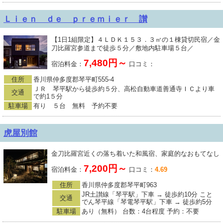
Ｌｉｅｎ ｄｅ ｐｒｅｍｉｅｒ 讃
【1日1組限定】４ＬＤＫ１５３．３㎡の１棟貸切民宿／金
刀比羅宮参道まで徒歩５分／敷地内駐車場５台／
7,480円～
宿泊料金：
口コミ：
住所
香川県仲多度郡琴平町555-4
ＪＲ 琴平駅から徒歩約５分、高松自動車道善通寺ＩＣより車
交通
で約1５分
駐車場
有り ５台 無料 予約不要
虎屋別館
金刀比羅宮近くの落ち着いた和風宿、家庭的なおもてなし
7,200円～
宿泊料金：
口コミ：
4.69
住所
香川県仲多度郡琴平町963
JR土讃線「琴平駅」下車 → 徒歩約10分 こと
交通
でん琴平線「琴電琴平駅」下車 → 徒歩約5分
駐車場
あり（無料） 台数：4台程度 予約：不要