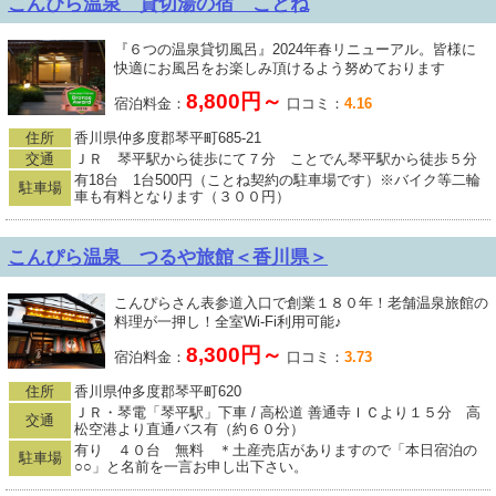
こんぴら温泉 貸切湯の宿 ことね
『６つの温泉貸切風呂』2024年春リニューアル。皆様に
快適にお風呂をお楽しみ頂けるよう努めております
8,800円～
宿泊料金：
口コミ：
4.16
住所
香川県仲多度郡琴平町685-21
交通
ＪＲ 琴平駅から徒歩にて７分 ことでん琴平駅から徒歩５分
有18台 1台500円（ことね契約の駐車場です）※バイク等二輪
駐車場
車も有料となります（３００円）
こんぴら温泉 つるや旅館＜香川県＞
こんぴらさん表参道入口で創業１８０年！老舗温泉旅館の
料理が一押し！全室Wi-Fi利用可能♪
8,300円～
宿泊料金：
口コミ：
3.73
住所
香川県仲多度郡琴平町620
ＪＲ・琴電「琴平駅」下車 / 高松道 善通寺ＩＣより１５分 高
交通
松空港より直通バス有（約６０分）
有り ４０台 無料 ＊土産売店がありますので「本日宿泊の
駐車場
○○」と名前を一言お申し出下さい。