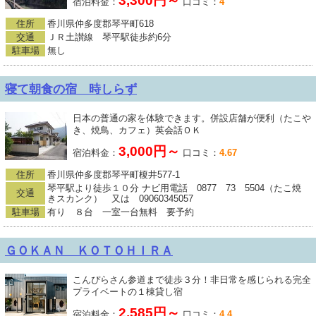
3,300円～
宿泊料金：
口コミ：
4
住所
香川県仲多度郡琴平町618
交通
ＪＲ土讃線 琴平駅徒歩約6分
駐車場
無し
寝て朝食の宿 時しらず
日本の普通の家を体験できます。併設店舗が便利（たこや
き、焼鳥、カフェ）英会話ＯＫ
3,000円～
宿泊料金：
口コミ：
4.67
住所
香川県仲多度郡琴平町榎井577-1
琴平駅より徒歩１０分 ナビ用電話 0877 73 5504（たこ焼
交通
きスカンク） 又は 09060345057
駐車場
有り ８台 一室一台無料 要予約
ＧＯＫＡＮ ＫＯＴＯＨＩＲＡ
こんぴらさん参道まで徒歩３分！非日常を感じられる完全
プライベートの１棟貸し宿
2,585円～
宿泊料金：
口コミ：
4.4