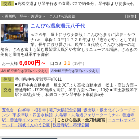
交通
■高松空港より琴平行きの直通バスで約45分。琴平駅より徒歩5分。
＜香川県 琴平・善通寺＞ こんぴら温泉郷
【旅館】
こんぴら温泉湯元八千代
≪２６年 屋上にサウナ新設！こんぴら参りに温泉＋サウ
ナ♪≫ 享保１０年(１７２５年)より『志らがや』として創
業。長年に渡り愛され、現在１５代続くこんぴら随一の老
舗宿。さぬき富士も望む展望露天風呂や客室もリニューアル増設。さぬきの
美食と風情を継承する御宿
6,600円～
3.1
お一人様
口コミ
（19件）
JAL航空券付き宿泊パックあり
ANA航空券付き宿泊パックあり
住所
香川県仲多度郡琴平町611
■瀬戸中央自動車道 坂出JCTより高松自動車道 松山・高知方面～
交通
善通寺IC～R139号線を高知、琴平方面へ7km、10分 ■JR土讃線琴平
駅下車徒歩7分、私鉄コトデン琴平駅下車徒歩5分
五色台・白峯寺・根香寺
│
瀬戸大橋記念公園
│
坂出駅・坂出北インターチェ
ンジ
│
宇多津駅・四国水族館
│
丸亀駅・丸亀港フェリーターミナル
│
善通寺
駅・善通寺インターチェンジ
│
ことひら温泉・金刀比羅宮
│
ニューレオマワ
ールド・讃岐まんのう公園
│
観音寺駅・琴弾公園