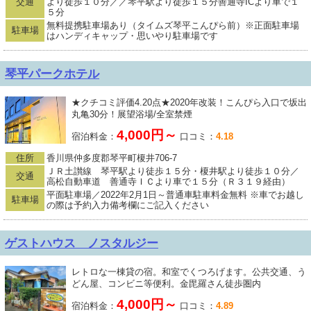
交通
より徒歩１０分／／琴平駅より徒歩１５分善通寺ICより車で１
５分
無料提携駐車場あり（タイムズ琴平こんぴら前）※正面駐車場
駐車場
はハンディキャップ・思いやり駐車場です
琴平パークホテル
★クチコミ評価4.20点★2020年改装！こんぴら入口で坂出
丸亀30分！展望浴場/全室禁煙
4,000円～
宿泊料金：
口コミ：
4.18
住所
香川県仲多度郡琴平町榎井706-7
ＪＲ土讃線 琴平駅より徒歩１５分・榎井駅より徒歩１０分／
交通
高松自動車道 善通寺ＩＣより車で１５分（Ｒ３１９経由）
平面駐車場／2022年2月1日～普通車駐車料金無料 ※車でお越し
駐車場
の際は予約入力備考欄にご記入ください
ゲストハウス ノスタルジー
レトロな一棟貸の宿。和室でくつろげます。公共交通、う
どん屋、コンビニ等便利。金毘羅さん徒歩圏内
4,000円～
宿泊料金：
口コミ：
4.89