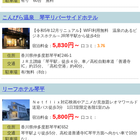
駐車場
有り 60台 無料
こんぴら温泉 琴平リバーサイドホテル
【令和5年12月リニュアル】WIFI利用無料 温泉のあるビ
ジネスホテル～JR琴平駅から徒歩4分
5,830円～
宿泊料金：
口コミ：
3.76
住所
香川県仲多度郡琴平町246-1
ＪＲ土讃線「琴平駅」徒歩４分。車／高松自動車道「善通寺
交通
IC」約15分。「高松空港」約40分。
駐車場
有/無料（8台）
リーフホテル琴平
Ｎｅｔｆｌｉｘ対応映画やアニメが見放題レオマワールド
送迎バス徒歩3分 1日3室限定各階1室のみ
5,800円～
宿泊料金：
口コミ：
住所
香川県仲多度郡琴平町652
交通
琴平駅より徒歩5分、高松道善通寺IC琴平方面へ向かい車で10分
駐車場
なし