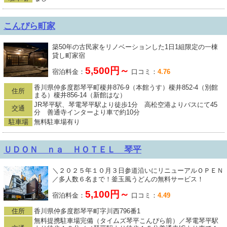
こんぴら町家
築50年の古民家をリノベーションした1日1組限定の一棟
貸し町家宿
5,500円～
宿泊料金：
口コミ：
4.76
香川県仲多度郡琴平町榎井876-9（本館うす）榎井852-4（別館
住所
まる）榎井856-14（新館はな）
JR琴平駅、琴電琴平駅より徒歩1分 高松空港よりバスにて45
交通
分 善通寺インターより車で約10分
駐車場
無料駐車場有り
ＵＤＯＮ ｎａ ＨＯＴＥＬ 琴平
＼２０２５年１０月３日参道沿いにリニューアルＯＰＥＮ
／多人数６名まで！釜玉風うどんの無料サービス！
5,100円～
宿泊料金：
口コミ：
4.49
住所
香川県仲多度郡琴平町字川西796番1
無料提携駐車場完備（タイムズ琴平こんぴら前）／琴電琴平駅