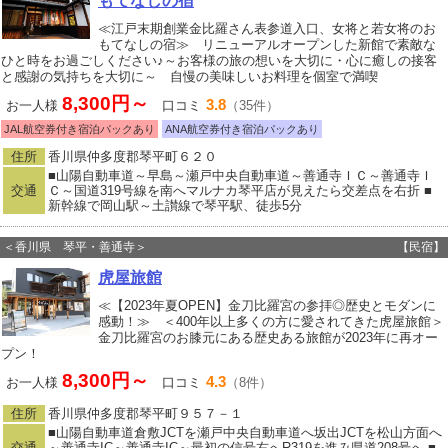
もてなしの宿
≪江戸末期創業金比羅さん表参道入口、女将と若女将のお
もてなしの宿≫ リニューアルオープンした新館で素敵な
ひと時をお過ごしください♪～お客様の旅の想いを大切に・心に癒しの接客
と感謝の気持ちを大切に～ 自慢の美味しいお料理を個室で満喫
8,300円～
3.8
お一人様
口コミ
（35件）
JAL航空券付き宿泊パックあり
ANA航空券付き宿泊パックあり
住所
香川県仲多度郡琴平町６２０
■山陽自動車道～早島～瀬戸中央自動車道～善通寺ＩＣ～善通寺Ｉ
交通
Ｃ～国道319号線を南へマルナカ琴平店が見えたら交差点を右折 ■
新幹線で岡山駅～土讃線で琴平駅、徒歩5分
＜香川県 琴平・善通寺＞
【民宿】
虎屋旅館
≪【2023年夏OPEN】金刀比羅宮の参拝◎歴史とモダンに
感動！≫ ＜400年以上多くの方に愛されてきた虎屋旅館＞
金刀比羅宮のお膝元にある歴史ある旅館が2023年に再オー
プン！
8,300円～
4.3
お一人様
口コミ
（8件）
住所
香川県仲多度郡琴平町９５７－１
■山陽自動車道倉敷JCTを瀬戸中央自動車道へ坂出JCTを松山方面へ
交通
～善通寺IC～善通寺IC～最初の信号右へR319を進み県道208号へ ■