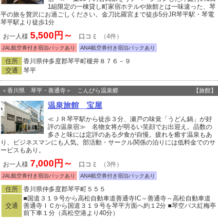
1組限定の一棟貸し町家宿ホテルや旅館とは一味違った、琴
平の旅を贅沢にお過ごしください。金刀比羅宮まで徒歩5分JR琴平駅・琴電
琴平駅より徒歩1分
5,500円～
お一人様
口コミ
（4件）
JAL航空券付き宿泊パックあり
ANA航空券付き宿泊パックあり
住所
香川県仲多度郡琴平町榎井８７６－９
交通
琴平
＜香川県 琴平・善通寺＞ こんぴら温泉郷
【旅館】
温泉旅館 宝屋
≪ＪＲ琴平駅から徒歩３分、瀬戸の味覚「うどん鍋」が好
評の温泉宿≫ 名物女将が明るい笑顔でお出迎え。品数の
多さと味には定評のある夕食が自慢。疲れを癒す温泉もあ
り、ビジネスマンにも人気。部活動・サークル関係の泊りには低料金でのサ
ービスもあり。
7,000円～
お一人様
口コミ
（3件）
JAL航空券付き宿泊パックあり
ANA航空券付き宿泊パックあり
住所
香川県仲多度郡琴平町５５５
■国道３１９号から高松自動車道善通寺IC～善通寺～高松自動車道
交通
善通寺ＩＣから国道３１９号を琴平方面へ約１2分 ■琴空バス紅梅亭
前下車１分（高松空港より40分）