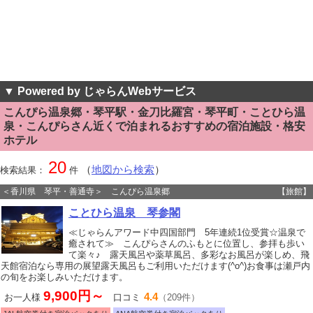
▼ Powered by じゃらんWebサービス
こんぴら温泉郷・琴平駅・金刀比羅宮・琴平町・ことひら温
泉・こんぴらさん近くで泊まれるおすすめの宿泊施設・格安
ホテル
20
（
地図から検索
）
検索結果：
件
＜香川県 琴平・善通寺＞ こんぴら温泉郷
【旅館】
ことひら温泉 琴参閣
≪じゃらんアワード中四国部門 5年連続1位受賞☆温泉で
癒されて≫ こんぴらさんのふもとに位置し、参拝も歩い
て楽々♪ 露天風呂や薬草風呂、多彩なお風呂が楽しめ、飛
天館宿泊なら専用の展望露天風呂もご利用いただけます(^o^)お食事は瀬戸内
の旬をお楽しみいただけます。
9,900円～
4.4
お一人様
口コミ
（209件）