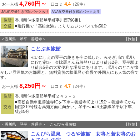
4,760円～
4.4
お一人様
口コミ
（26件）
JAL航空券付き宿泊パックあり
ANA航空券付き宿泊パックあり
住所
香川県仲多度郡琴平町字川西796番1
交通
■飛行機で「高松空港」よりリムジンバスで約50分
＜香川県 琴平・善通寺＞
【旅館】
ことぶき旅館
≪いにしえの琴平の趣きを今に残した、みそぎ川の川辺り
に佇む宿≫ 金比羅さん石段登り口より徒歩2分、琴平駅よ
り徒歩5分の大変便利な場所にあります。川辺りのどこか懐
かしい雰囲気のお部屋と、無料貸切の桧風呂が自慢で外国人にも人気の宿で
す。
8,250円～
4.7
お一人様
口コミ
（24件）
住所
香川県仲多度郡琴平町２４５－５
■高松自動車道善通寺ICを下車～善通寺ICより15分～善通寺ICから
交通
国道319号線を高知方面に向かい、琴平へ ■JR土讃線琴平駅下車、
徒歩5分
＜香川県 琴平・善通寺＞ こんぴら温泉郷
【旅館】
こんぴら温泉 つるや旅館 女将と若女将のお