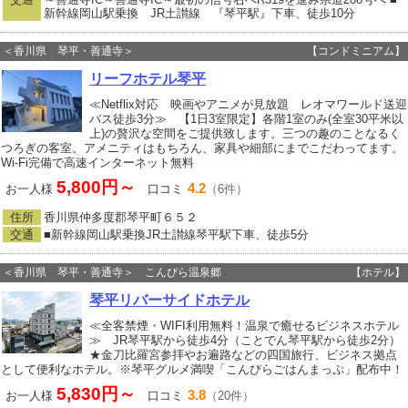
新幹線岡山駅乗換 JR土讃線 『琴平駅』下車、徒歩10分
＜香川県 琴平・善通寺＞
【コンドミニアム】
リーフホテル琴平
≪Netflix対応 映画やアニメが見放題 レオマワールド送迎
バス徒歩3分≫ 【1日3室限定】各階1室のみ(全室30平米以
上)の贅沢な空間をご提供致します。三つの趣のことなるく
つろぎの客室。アメニティはもちろん、家具や細部にまでこだわってます。
Wi-Fi完備で高速インターネット無料
5,800円～
4.2
お一人様
口コミ
（6件）
住所
香川県仲多度郡琴平町６５２
交通
■新幹線岡山駅乗換JR土讃線琴平駅下車、徒歩5分
＜香川県 琴平・善通寺＞ こんぴら温泉郷
【ホテル】
琴平リバーサイドホテル
≪全客禁煙・WIFI利用無料！温泉で癒せるビジネスホテル
≫ JR琴平駅から徒歩4分（ことでん琴平駅から徒歩2分）
★金刀比羅宮参拝やお遍路などの四国旅行、ビジネス拠点
として便利なホテル。※琴平グルメ満喫「こんぴらごはんまっぷ」配布中！
5,830円～
3.8
お一人様
口コミ
（20件）