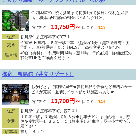
金刀比羅宮に続く参道まで徒歩1分で参拝に便利な温泉
宿。和洋約50種類の朝食バイキング好評。
13,750円～
宿泊料金：
口コミ：
4.59
住所
香川県仲多度郡琴平町977-1
全室Wi-Fi無料/ＪＲ琴平駅下車、徒歩約15分（無料送迎有・要
交通
予約）。車/善通寺ＩＣより約15分 高松空港より約40分
40台（有料）・利用時間14時～翌11時・予約必須・詳細は桜の
駐車場
抄公式HPをご確認ください
御宿 敷島館（共立リゾート）
おかげさまで開業7周年★貸切風呂や夜食など無料のサー
ビスが充実！近隣にペット預かり施設もあり★
13,700円～
宿泊料金：
口コミ：
4.54
住所
香川県仲多度郡琴平町川西713-1
ＪＲ琴平駅より徒歩にて約８分◆お車ナビには目的地：香川県
交通
仲多度郡琴平町８５１ー１（駐車場）経由地：琴平小学校を設
定下さい
駐車場
有り ４１台