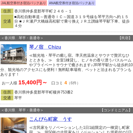
JAL航空券付き宿泊パックあり
ANA航空券付き宿泊パックあり
住所
香川県仲多度郡琴平町２４６－１
■高松自動車道～善通寺ＩＣ～国道３１９号線を琴平方向へ約１５
交通
分 ■ＪＲ瀬戸大橋線高松駅で乗り換えＪＲ土讃線琴平駅下車、徒歩
４分
＜香川県 琴平・善通寺＞
【民宿】
琴ノ宿 Chizu
≪観光地・琴平の癒し宿。準天然温泉とサウナで贅沢なひ
とときを。≫ 全室1棟貸し、ヒノキの香り漂うバスルーム
やプライベートサウナで癒されます♪JR琴平駅から徒歩約10
分、観光地のアクセスにも便利！無料駐車場有、ペットと泊まれるプランも
あります！
15,400円～
4
お一人様
口コミ
（6件）
住所
香川県仲多度郡琴平町榎井753番2
交通
琴平
＜香川県 琴平・善通寺＞
【コンドミニアム】
こんぴら町家 うす
≪古民家をリノベーションした1日1組限定の一棟貸し町家
宿 ≫ 築50年の古民家をリノベーションした坪庭付の1日