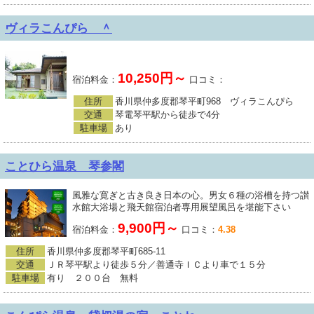
ヴィラこんぴら ＾
10,250円～
宿泊料金：
口コミ：
住所
香川県仲多度郡琴平町968 ヴィラこんぴら
交通
琴電琴平駅から徒歩で4分
駐車場
あり
ことひら温泉 琴参閣
風雅な寛ぎと古き良き日本の心。男女６種の浴槽を持つ讃
水館大浴場と飛天館宿泊者専用展望風呂を堪能下さい
9,900円～
宿泊料金：
口コミ：
4.38
住所
香川県仲多度郡琴平町685-11
交通
ＪＲ琴平駅より徒歩５分／善通寺ＩＣより車で１５分
駐車場
有り ２００台 無料