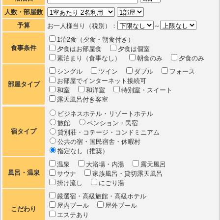
人数・部屋数
予算
お一人様当り（税別）：
～
1泊2食（夕食・朝食付き）
食事条件
夕食はお部屋食
夕食は個室
素泊まり（食事なし）
朝食のみ
夕食のみ
シングル
ツイン
ダブル
フォース
お部屋でインターネット接続可
部屋タイプ
和室
和洋室
特別室・スイート
露天風呂付き客室
ビジネスホテル・リゾートホテル
旅館
ペンション・民宿
宿タイプ
貸別荘・コテージ・コンドミニアム
公共の宿・国民宿舎・休暇村
指定なし（推奨）
温泉
大浴場・内湯
露天風呂
風呂・温泉
サウナ
家族風呂・貸切露天風呂
掛け流し
にごり湯
厳選宿・高級旅館・高級ホテル
屋内プール
屋外プール
こだわり
エステあり