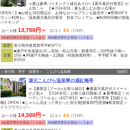
≪夏は豪華バイキング＋縁日あそび♪【露天風呂付客室】が
人気！≫ 【★7/24-8/31：夏を楽しむお祭り広場が
OPEN！】■お得な10日間ほか、お得なセールプランも販売中！■専用VIPラ
ウンジ利用も♪「温泉露天風呂付客室 初音プレミアム」■和洋約50種の朝食
バイキング
13,750円～
4.6
お一人様
口コミ
（176件）
JAL航空券付き宿泊パックあり
ANA航空券付き宿泊パックあり
住所
香川県仲多度郡琴平町977‐1
■瀬戸中央道坂出JC→高知・松山方面～善通寺IC～319号線で南へ
交通
15分 ■JR瀬戸大橋線～土讃線（特急南風利用）、琴平駅下車、徒歩
約15分
＜香川県 琴平・善通寺＞ こんぴら温泉郷
【旅館】
湯元こんぴら温泉華の湯紅梅亭
≪【夏限定│プール×お祭り縁日】◆夏露天風呂付スイート
が人気≫ 【7/24-8/31：お祭り縁日開催♪】★夏季限定！ガ
ーデンプールも♪（6/27-9/13）■ペット同伴専用【別邸とら
梅】OPEN！■じゃらん泊まって良かった宿大賞[朝食部門]受賞■客室限定＜
クラブラウンジ＞
14,300円～
4.6
お一人様
口コミ
（115件）
JAL航空券付き宿泊パックあり
ANA航空券付き宿泊パックあり