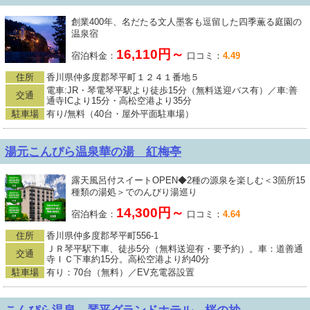
創業400年、名だたる文人墨客も逗留した四季薫る庭園の
温泉宿
16,110円～
宿泊料金：
口コミ：
4.49
住所
香川県仲多度郡琴平町１２４１番地５
電車:JR・琴電琴平駅より徒歩15分（無料送迎バス有）／車:善
交通
通寺ICより15分・高松空港より35分
駐車場
有り/無料（40台・屋外平面駐車場）
湯元こんぴら温泉華の湯 紅梅亭
露天風呂付スイートOPEN◆2種の源泉を楽しむ＜3箇所15
種類の湯処＞でのんびり湯巡り
14,300円～
宿泊料金：
口コミ：
4.64
住所
香川県仲多度郡琴平町556-1
ＪＲ琴平駅下車、徒歩5分（無料送迎有・要予約）。車：道善通
交通
寺ＩＣ下車約15分。高松空港より約40分
駐車場
有り：70台（無料）／EV充電器設置
こんぴら温泉 琴平グランドホテル 桜の抄