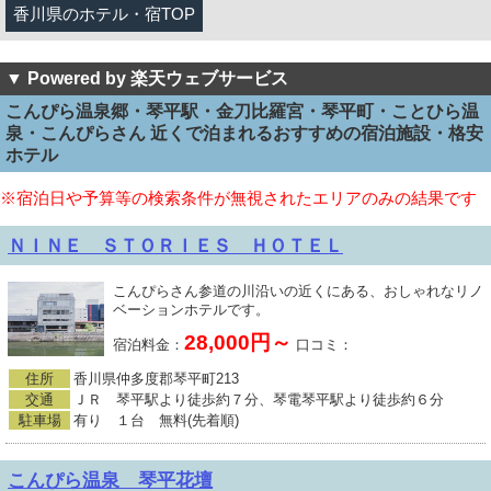
香川県のホテル・宿TOP
▼ Powered by 楽天ウェブサービス
こんぴら温泉郷・琴平駅・金刀比羅宮・琴平町・ことひら温
泉・こんぴらさん 近くで泊まれるおすすめの宿泊施設・格安
ホテル
※宿泊日や予算等の検索条件が無視されたエリアのみの結果です
ＮＩＮＥ ＳＴＯＲＩＥＳ ＨＯＴＥＬ
こんぴらさん参道の川沿いの近くにある、おしゃれなリノ
ベーションホテルです。
28,000円～
宿泊料金：
口コミ：
住所
香川県仲多度郡琴平町213
交通
ＪＲ 琴平駅より徒歩約７分、琴電琴平駅より徒歩約６分
駐車場
有り １台 無料(先着順)
こんぴら温泉 琴平花壇