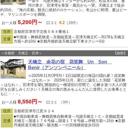
一望≫ 与謝天橋立インターから約10分。松並木の緑、運
河の青さ、宮津湾を客室・風呂から一望。天橋立まで徒歩
約15分。『海の京都』観光に絶好のロケーション。冬はかに料理、夏はビー
チ、マリンスポーツを満喫。
5,200円～
4.2
お一人様
口コミ
（18件）
住所
京都府宮津市字文殊５８４番地１
■中国道～舞鶴若狭道～京都縦貫道～宮津天橋立IC～R178を天橋立
交通
方面へ約10分 ■京都丹後鉄道天橋立駅下車タクシー5分
＜京都府 天橋立・宮津＞
【旅館】
天橋立 余花の宿 花笑舞 Un Son
Benir（アンソンベニール）
≪2025年11月OPEN！1日1組限定の海辺の隠れ家！花笑舞
～はなれ～≫ 2025年11月、新たに誕生した別邸「花笑舞
～はなれ～」宮津湾を望む開放的な一棟貸切の空間で、心解き放つ大人の贅
沢をお楽しみください！天橋立の海の恵みをふんだんに使用したお食事とと
もに・・・。
8,550円～
お一人様
口コミ
（3件）
住所
京都府宮津市江尻９２４
■中国自動車道～舞鶴若狭自動車道～与謝天橋立ＩＣ～京都縦貫道
交通
天橋立～国道１７６号線→国道１７８号線→伊根方面へ15分 ■京都
丹後鉄道天橋立駅～観光船～一の宮桟橋前徒歩15分