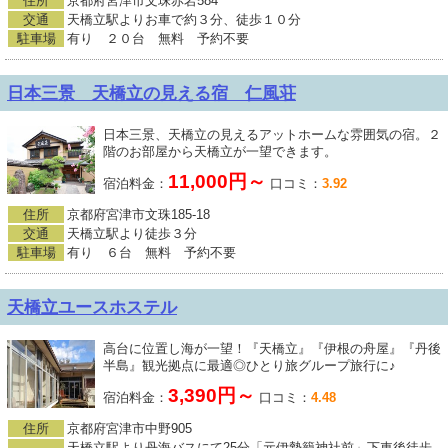
住所
京都府宮津市文珠赤岩584
交通
天橋立駅よりお車で約３分、徒歩１０分
駐車場
有り ２０台 無料 予約不要
日本三景 天橋立の見える宿 仁風荘
日本三景、天橋立の見えるアットホームな雰囲気の宿。２
階のお部屋から天橋立が一望できます。
11,000円～
宿泊料金：
口コミ：
3.92
住所
京都府宮津市文珠185-18
交通
天橋立駅より徒歩３分
駐車場
有り ６台 無料 予約不要
天橋立ユースホステル
高台に位置し海が一望！『天橋立』『伊根の舟屋』『丹後
半島』観光拠点に最適◎ひとり旅グループ旅行に♪
3,390円～
宿泊料金：
口コミ：
4.48
住所
京都府宮津市中野905
天橋立駅より丹海バスにて25分「元伊勢籠神社前」下車後徒歩