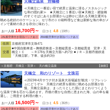
天橋立温泉 対橋楼
≪天橋立に一番近い宿で絶景と温泉に浸るノスタルジック
な和の隠れ家≫ ★天橋立に１番近い宿★天橋立・廻旋橋
のすぐそばにありお部屋からは静かに流れる天橋立運河を
眺める絶好のロケーション。セリ市のトロ箱料理など食は新鮮な海の幸がメ
インで素材の良さを存分に味わう。
18,700円～
4.8
お一人様
口コミ
（19件）
JAL航空券付き宿泊パックあり
ANA航空券付き宿泊パックあり
住所
京都府宮津市文珠471
■中国自動車道～舞鶴若狭道～京都縦貫道～京都縦貫道 宮津・天
交通
橋立ＩＣ ～Ｒ178を天橋立方面へ約7分 ■ＪＲ～京都丹後鉄道
「天橋立駅」下車、徒歩約3分
＜京都府 天橋立・宮津＞ 天の橋立温泉
【旅館】
天橋立 和のリゾート 文珠荘
≪2023年4月サウナ付き温泉大浴場誕生!観光・リフレッシ
ュにどうぞ≫ 天橋立の絶景を眼前に眺めるお部屋が自
慢。天橋立温泉は、まったりとした肌にまとわりつくよう
な温泉で体を芯から温めます。丹後の豊かな自然に恵まれた海、山の幸を厳
選し、ご用意する料理の数々。
16,500円～
4.5
お一人様
口コミ
（36件）
JAL航空券付き宿泊パックあり
ANA航空券付き宿泊パックあり