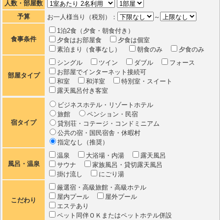
人数・部屋数
予算
お一人様当り（税別）：
～
1泊2食（夕食・朝食付き）
食事条件
夕食はお部屋食
夕食は個室
素泊まり（食事なし）
朝食のみ
夕食のみ
シングル
ツイン
ダブル
フォース
お部屋でインターネット接続可
部屋タイプ
和室
和洋室
特別室・スイート
露天風呂付き客室
ビジネスホテル・リゾートホテル
旅館
ペンション・民宿
宿タイプ
貸別荘・コテージ・コンドミニアム
公共の宿・国民宿舎・休暇村
指定なし（推奨）
温泉
大浴場・内湯
露天風呂
風呂・温泉
サウナ
家族風呂・貸切露天風呂
掛け流し
にごり湯
厳選宿・高級旅館・高級ホテル
屋内プール
屋外プール
こだわり
エステあり
ペット同伴ＯＫまたはペットホテル併設