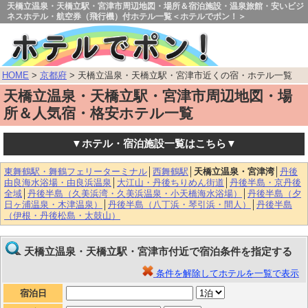
天橋立温泉・天橋立駅・宮津市周辺地図・場所＆宿泊施設・温泉旅館・安いビジ
ネスホテル・航空券（飛行機）付ホテル一覧＜ホテルでポン！＞
HOME
>
京都府
> 天橋立温泉・天橋立駅・宮津市近くの宿・ホテル一覧
天橋立温泉・天橋立駅・宮津市周辺地図・場
所＆人気宿・格安ホテル一覧
▼ホテル・宿泊施設一覧はこちら▼
東舞鶴駅・舞鶴フェリーターミナル
│
西舞鶴駅
│
天橋立温泉・宮津湾
│
丹後
由良海水浴場・由良浜温泉
│
大江山・丹後ちりめん街道
│
丹後半島・京丹後
全域
│
丹後半島（久美浜湾・久美浜温泉・小天橋海水浴場）
│
丹後半島（夕
日ヶ浦温泉・木津温泉）
│
丹後半島（八丁浜・琴引浜・間人）
│
丹後半島
（伊根・丹後松島・太鼓山）
天橋立温泉・天橋立駅・宮津市付近で宿泊条件を指定する
条件を解除してホテルを一覧で表示
宿泊日