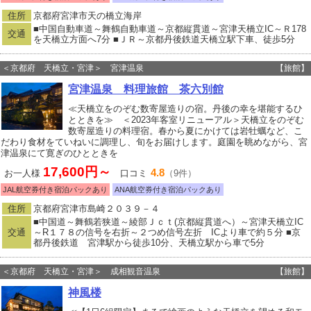
住所
京都府宮津市天の橋立海岸
■中国自動車道～舞鶴自動車道～京都縦貫道～宮津天橋立IC～Ｒ178
交通
を天橋立方面へ7分 ■ＪＲ～京都丹後鉄道天橋立駅下車、徒歩5分
＜京都府 天橋立・宮津＞ 宮津温泉
【旅館】
宮津温泉 料理旅館 茶六別館
≪天橋立をのぞむ数寄屋造りの宿。丹後の幸を堪能するひ
とときを≫ ＜2023年客室リニューアル＞天橋立をのぞむ
数寄屋造りの料理宿。春から夏にかけては岩牡蠣など、こ
だわり食材をていねいに調理し、旬をお届けします。庭園を眺めながら、宮
津温泉にて寛ぎのひとときを
17,600円～
4.8
お一人様
口コミ
（9件）
JAL航空券付き宿泊パックあり
ANA航空券付き宿泊パックあり
住所
京都府宮津市島崎２０３９－４
■中国道～舞鶴若狭道～綾部Ｊｃｔ(京都縦貫道へ）～宮津天橋立IC
交通
～R１７８の信号を右折～２つめ信号左折 ICより車で約５分 ■京
都丹後鉄道 宮津駅から徒歩10分、天橋立駅から車で5分
＜京都府 天橋立・宮津＞ 成相観音温泉
【旅館】
神風楼