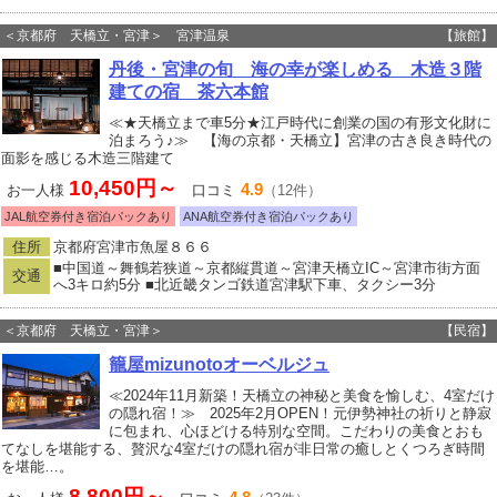
＜京都府 天橋立・宮津＞ 宮津温泉
【旅館】
丹後・宮津の旬 海の幸が楽しめる 木造３階
建ての宿 茶六本館
≪★天橋立まで車5分★江戸時代に創業の国の有形文化財に
泊まろう♪≫ 【海の京都・天橋立】宮津の古き良き時代の
面影を感じる木造三階建て
10,450円～
4.9
お一人様
口コミ
（12件）
JAL航空券付き宿泊パックあり
ANA航空券付き宿泊パックあり
住所
京都府宮津市魚屋８６６
■中国道～舞鶴若狭道～京都縦貫道～宮津天橋立IC～宮津市街方面
交通
へ3キロ約5分 ■北近畿タンゴ鉄道宮津駅下車、タクシー3分
＜京都府 天橋立・宮津＞
【民宿】
籠屋mizunotoオーベルジュ
≪2024年11月新築！天橋立の神秘と美食を愉しむ、4室だけ
の隠れ宿！≫ 2025年2月OPEN！元伊勢神社の祈りと静寂
に包まれ、心ほどける特別な空間。こだわりの美食とおも
てなしを堪能する、贅沢な4室だけの隠れ宿が非日常の癒しとくつろぎ時間
を堪能…。
8,800円～