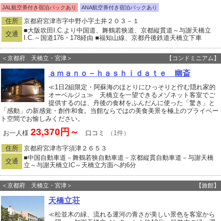
JAL航空券付き宿泊パックあり
ANA航空券付き宿泊パックあり
住所
京都府宮津市字中野小字土井２０３－１
■大阪吹田I.C.より中国道、舞鶴若狭道、京都縦貫道～与謝天橋立
交通
I.C.～国道176・178経由 ■福知山線、京都丹後鉄道天橋立下車
＜京都府 天橋立・宮津＞
【コンドミニアム】
ａｍａｎｏ－ｈａｓｈｉｄａｔｅ 幽斎
≪1日2組限定・阿蘇海のほとりにひっそりと佇む隠れ家的
オーベルジュ≫ 天橋立を一望できるメゾネット客室でご
提供するのは、丹後の食材をふんだんに使った「驚き」と
「感動」の新感覚・創作和食。当館ならではの美食美景を極上のプライベー
ト空間でお愉しみください。
23,370円～
お一人様
口コミ
（1件）
住所
京都府宮津市字須津２６５３
■中国自動車道－舞鶴若狭自動車道－京都縦貫自動車道－与謝天橋
交通
立～与謝天橋立IC～天橋立方面へ約6分
＜京都府 天橋立・宮津＞
【旅館】
天橋立荘
≪松並木の緑、流れる運河の青さが美しい景色を客室から