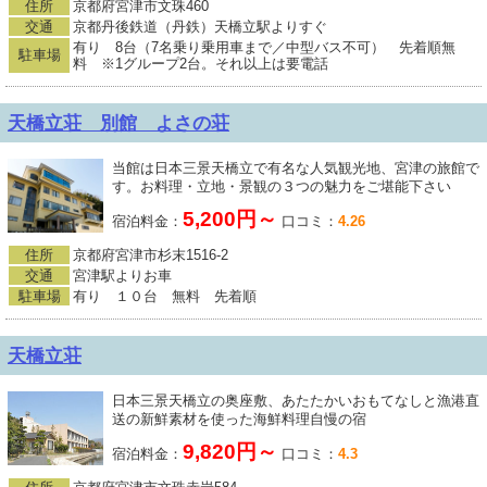
住所
京都府宮津市文珠460
交通
京都丹後鉄道（丹鉄）天橋立駅よりすぐ
有り 8台（7名乗り乗用車まで／中型バス不可） 先着順無
駐車場
料 ※1グループ2台。それ以上は要電話
天橋立荘 別館 よさの荘
当館は日本三景天橋立で有名な人気観光地、宮津の旅館で
す。お料理・立地・景観の３つの魅力をご堪能下さい
5,200円～
宿泊料金：
口コミ：
4.26
住所
京都府宮津市杉末1516-2
交通
宮津駅よりお車
駐車場
有り １０台 無料 先着順
天橋立荘
日本三景天橋立の奥座敷、あたたかいおもてなしと漁港直
送の新鮮素材を使った海鮮料理自慢の宿
9,820円～
宿泊料金：
口コミ：
4.3