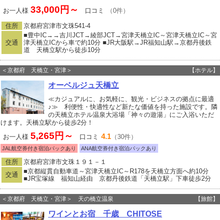
33,000円～
お一人様
口コミ
（0件）
住所
京都府宮津市文珠541‐4
■豊中IC→→吉川JCT→綾部JCT→宮津天橋立IC～宮津天橋立IC～宮
交通
津天橋立ICから車で約10分 ■JR大阪駅→JR福知山駅→京都丹後鉄
道 天橋立駅から徒歩10分
＜京都府 天橋立・宮津＞
【ホテル】
オーベルジュ天橋立
≪カジュアルに、お気軽に、観光・ビジネスの拠点に最適
♪≫ 利便性・快適性など新たな価値を持った施設です。隣
の天橋立ホテル温泉大浴場「神々の遊湯」にご入浴いただ
けます。天橋立駅から徒歩2分！
5,265円～
4.1
お一人様
口コミ
（30件）
JAL航空券付き宿泊パックあり
ANA航空券付き宿泊パックあり
住所
京都府宮津市文珠１９１－１
■京都縦貫自動車道～宮津天橋立IC～R178を天橋立方面へ約10分
交通
■JR宝塚線 福知山経由 京都丹後鉄道「天橋立駅」下車徒歩2分
＜京都府 天橋立・宮津＞ 天の橋立温泉
【旅館】
ワインとお宿 千歳 CHITOSE