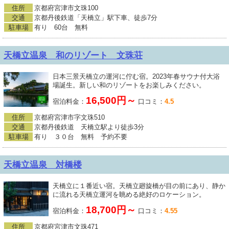
住所
京都府宮津市文珠100
交通
京都丹後鉄道「天橋立」駅下車、徒歩7分
駐車場
有り 60台 無料
天橋立温泉 和のリゾート 文珠荘
日本三景天橋立の運河に佇む宿。2023年春サウナ付大浴
場誕生。新しい和のリゾートをお楽しみください。
16,500円～
宿泊料金：
口コミ：
4.5
住所
京都府宮津市字文珠510
交通
京都丹後鉄道 天橋立駅より徒歩3分
駐車場
有り ３０台 無料 予約不要
天橋立温泉 対橋楼
天橋立に１番近い宿。天橋立廻旋橋が目の前にあり、静か
に流れる天橋立運河を眺める絶好のロケーション。
18,700円～
宿泊料金：
口コミ：
4.55
住所
京都府宮津市文珠471