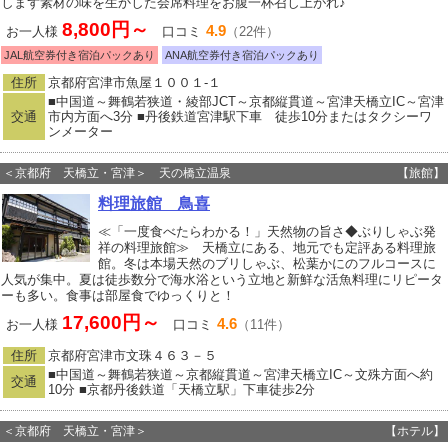
しまず素材の味を生かした会席料理をお腹一杯召し上がれ♪
8,800円～
4.9
お一人様
口コミ
（22件）
JAL航空券付き宿泊パックあり
ANA航空券付き宿泊パックあり
住所
京都府宮津市魚屋１００１‐１
■中国道～舞鶴若狭道・綾部JCT～京都縦貫道～宮津天橋立IC～宮津
交通
市内方面へ3分 ■丹後鉄道宮津駅下車 徒歩10分またはタクシーワ
ンメーター
＜京都府 天橋立・宮津＞ 天の橋立温泉
【旅館】
料理旅館 鳥喜
≪「一度食べたらわかる！」天然物の旨さ◆ぶりしゃぶ発
祥の料理旅館≫ 天橋立にある、地元でも定評ある料理旅
館。冬は本場天然のブリしゃぶ、松葉かにのフルコースに
人気が集中。夏は徒歩数分で海水浴という立地と新鮮な活魚料理にリピータ
ーも多い。食事は部屋食でゆっくりと！
17,600円～
4.6
お一人様
口コミ
（11件）
住所
京都府宮津市文珠４６３－５
■中国道～舞鶴若狭道～京都縦貫道～宮津天橋立IC～文殊方面へ約
交通
10分 ■京都丹後鉄道「天橋立駅」下車徒歩2分
＜京都府 天橋立・宮津＞
【ホテル】