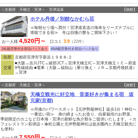
＜京都府 天橋立・宮津＞ 宮津温泉
【旅館】
ホテル丹後／別館なかむら荘
≪毎朝セリ場へ買付！宮津港直送の海幸をリーズナブルに
堪能できる宿≫ 冬は自慢の蟹をご賞味下さい！
4,520円～
3.9
お一人様
口コミ
（22件）
JAL航空券付き宿泊パックあり
ANA航空券付き宿泊パックあり
住所
京都府宮津市字新浜１９８８‐２
■大阪→吉川JTC→綾部JCT→宮津天橋立IC～宮津天橋立ＩＣ～府道
交通
9号線経由 ■電車（大阪→福知山（乗り換え・ＪＲ→京都丹後鉄道）
→宮津
＜京都府 天橋立・宮津＞
【旅館】
天橋立観光に好立地 音楽好きが集まる宿 坂
元家(京都)
≪丹後のパワースポット【元伊勢籠神社】徒歩1分！神社へ
一番近い宿≫ 身の締まったお造り、自家栽培のお野菜、
季節限定のカニなど日本海・宮津の新鮮な魚介類をご提供いたします。＜カ
フェレストラン彩併設＞傘松公園と元伊勢籠神社は徒歩圏内と天橋立観光に
も便利♪
7,550円～
お一人様
口コミ
（2件）