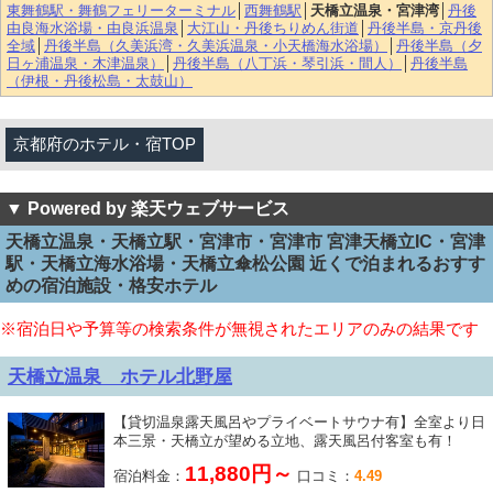
東舞鶴駅・舞鶴フェリーターミナル
│
西舞鶴駅
│
天橋立温泉・宮津湾
│
丹後
由良海水浴場・由良浜温泉
│
大江山・丹後ちりめん街道
│
丹後半島・京丹後
全域
│
丹後半島（久美浜湾・久美浜温泉・小天橋海水浴場）
│
丹後半島（夕
日ヶ浦温泉・木津温泉）
│
丹後半島（八丁浜・琴引浜・間人）
│
丹後半島
（伊根・丹後松島・太鼓山）
京都府のホテル・宿TOP
▼ Powered by 楽天ウェブサービス
天橋立温泉・天橋立駅・宮津市・宮津市 宮津天橋立IC・宮津
駅・天橋立海水浴場・天橋立傘松公園 近くで泊まれるおすす
めの宿泊施設・格安ホテル
※宿泊日や予算等の検索条件が無視されたエリアのみの結果です
天橋立温泉 ホテル北野屋
【貸切温泉露天風呂やプライベートサウナ有】全室より日
本三景・天橋立が望める立地、露天風呂付客室も有！
11,880円～
宿泊料金：
口コミ：
4.49