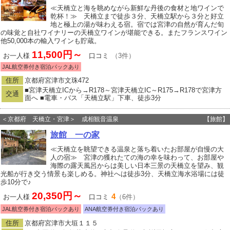
≪天橋立と海を眺めながら新鮮な丹後の食材と地ワインで
乾杯！≫ 天橋立まで徒歩３分、天橋立駅から３分と好立
地と極上の湯が味わえる宿。宿では宮津の自然が育んだ旬
の味覚と自社ワイナリーの天橋立ワインが堪能できる。またフランスワイン
他50,000本の輸入ワインも貯蔵。
11,500円～
お一人様
口コミ
（3件）
JAL航空券付き宿泊パックあり
住所
京都府宮津市文珠472
■宮津天橋立ICから→R178～宮津天橋立IC～R175→R178で宮津方
交通
面へ ■電車・バス「天橋立駅」下車、徒歩3分
＜京都府 天橋立・宮津＞ 成相観音温泉
【旅館】
旅館 一の家
≪天橋立を眺望できる温泉と落ち着いたお部屋が自慢の大
人の宿≫ 宮津の獲れたての海の幸を味わって、お部屋や
海際の露天風呂からは美しい日本三景の天橋立を望み、観
光船が行き交う情景も楽しめる。神社へは徒歩3分、天橋立海水浴場には徒
歩10分で♪
20,350円～
4
お一人様
口コミ
（6件）
JAL航空券付き宿泊パックあり
ANA航空券付き宿泊パックあり
住所
京都府宮津市大垣１１５