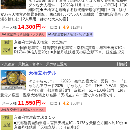
≪【1日6組限定】まるで絵画のような天橋立を望める和モ
ダンな大人宿≫ 【2023年11月リニューアルOPEN】1日6
組限定◆天橋立を縦断する観光船乗場は玄関目の前。移り
変わる天橋立の情景を眺め、肌に優しいアルカリ単純泉「成相観音温泉」の
湯を愉しむ【2人専用・静かな大人の宿】
14,300円～
4.9
お一人様
口コミ
（12件）
JAL航空券付き宿泊パックあり
ANA航空券付き宿泊パックあり
住所
京都府宮津市天橋立一の宮海岸
■中国自動車道～舞鶴若狭自動車道～京都縦貫道～与謝天橋立IC～
交通
R178を伊根方面20分 ■京都丹後鉄道天の橋立駅下車、観光船12分
＜京都府 天橋立・宮津＞ 天の橋立温泉
【旅館】
天橋立ホテル
≪じゃらんアワード2025 売れた宿大賞 受賞！≫ 『じ
ゃらんアワード2025 じゃらん OF THE YEAR 売れ
た宿大賞 都道府県部門 京都府 51～100室部門 1位』
受賞／客室・温泉大浴場より名勝「天橋立」を一望できるお宿です。
11,550円～
4.2
お一人様
口コミ
（53件）
JAL航空券付き宿泊パックあり
住所
京都府宮津市文珠３１０
■京都縦貫自動車道～宮津天橋立IC～R178を天橋立方面へ約10分 ■
交通
京都丹後鉄道「天橋立駅」より徒歩1分