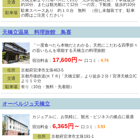
交通
約10分、または観光船にて12分「一の宮」下船後、徒歩約10分
駐車スペースあり 約１０台 無料 （但し未舗装です、駐車
駐車場
の際はご注意ください）
天橋立温泉 料理旅館 鳥喜
「一度食べたら本物だとわかる」天然にこだわる四季折々
の旨いもんを堪能する天橋立の料理旅館
17,600円～
宿泊料金：
口コミ：
4.74
住所
京都府宮津市文珠463-5
京都丹後鉄道(ＫＴＲ)「天橋立駅」より徒歩２分 / 宮津天橋立IC
交通
より１０分
駐車場
有り（10台・無料・先着順）
オーベルジュ天橋立
カジュアルに、お気軽に、観光・ビジネスの拠点に最適
6,365円～
宿泊料金：
口コミ：
3.93
住所
京都府宮津市文珠191-1