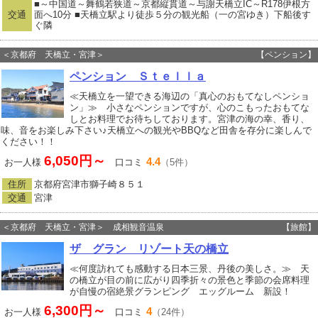
■～中国道～舞鶴若狭道～京都縦貫道～与謝天橋立IC～R178伊根方
交通
面へ10分 ■天橋立駅より徒歩５分の観光船（一の宮ゆき）下船後す
ぐ隣
＜京都府 天橋立・宮津＞
【ペンション】
ペンション Ｓｔｅｌｌａ
≪天橋立を一望できる海辺の「真心のおもてなしペンショ
ン」≫ 小さなペンションですが、心のこもったおもてな
しとお料理でお待ちしております。宮津の海の幸、香り、
味、音をお楽しみ下さい♪天橋立への観光やBBQなど田舎を存分に楽しんで
ください！！
6,050円～
4.4
お一人様
口コミ
（5件）
住所
京都府宮津市獅子崎８５１
交通
宮津
＜京都府 天橋立・宮津＞ 成相観音温泉
【旅館】
ザ グラン リゾート天の橋立
≪何度訪れても感動する日本三景、丹後の美しさ。≫ 天
の橋立が目の前に広がり四季折々の景色と季節の会席料理
が自慢の宿絶景グランピング エッグルーム 新設！
6,300円～
4
お一人様
口コミ
（24件）