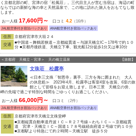
く京都北部の町、宮津の宿「松風荘」。三代目主人が営む当宿は、海辺の町
ならではの新鮮な海の幸と天然温泉で、この地に訪れた旅人をおもてなし致
します。
17,600円～
4.2
お一人様
口コミ
（16件）
JAL航空券付き宿泊パックあり
ANA航空券付き宿泊パックあり
住所
京都府宮津市大垣２４
■中国道～舞鶴若狭道～京都縦貫道～与謝天橋立IC～178号で約１０
交通
分 ■京都丹後鉄道、天橋立下車、観光船12分徒歩1分又は車10分
＜京都府 天橋立・宮津＞ 天の橋立温泉
【旅館】
文珠荘 松露亭
≪日本三文殊「智恩寺」裏手、三方を海に囲まれた 大人
の休息処≫ 2023年4月、松露亭は客室4室を改装、6室の旅
館として皆様をお迎え致します。日本三景 天橋立の傍、
岬の先端で過ごす特別な時間をごゆっくりお過ごしください。
66,000円～
お一人様
口コミ
（2件）
JAL航空券付き宿泊パックあり
ANA航空券付き宿泊パックあり
住所
京都府宮津市天橋立文殊堂岬
■京都縦貫自動車道丹波ＩＣ～Ｒ２７号線～わちＩＣ～～京都縦貫
交通
道 宮津・天橋立ＩＣ～国道１７８号線経由府道２号線で約１０分
■京都駅より特急にて約２時間～天橋立駅 徒歩５分