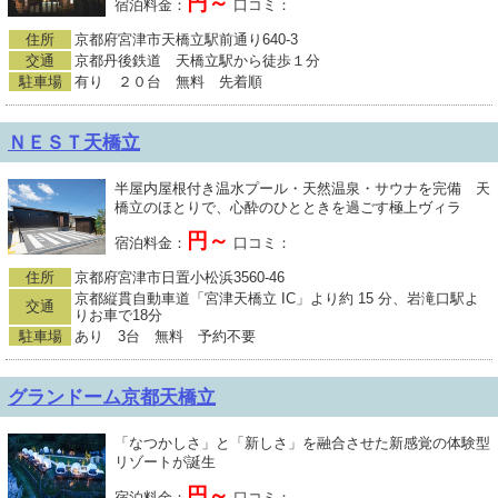
円～
宿泊料金：
口コミ：
住所
京都府宮津市天橋立駅前通り640-3
交通
京都丹後鉄道 天橋立駅から徒歩１分
駐車場
有り ２０台 無料 先着順
ＮＥＳＴ天橋立
半屋内屋根付き温水プール・天然温泉・サウナを完備 天
橋立のほとりで、心酔のひとときを過ごす極上ヴィラ
円～
宿泊料金：
口コミ：
住所
京都府宮津市日置小松浜3560-46
京都縦貫自動車道「宮津天橋立 IC」より約 15 分、岩滝口駅よ
交通
りお車で18分
駐車場
あり 3台 無料 予約不要
グランドーム京都天橋立
「なつかしさ」と「新しさ」を融合させた新感覚の体験型
リゾートが誕生
円～
宿泊料金：
口コミ：