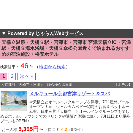
▼ Powered by じゃらんWebサービス
天橋立温泉・天橋立駅・宮津市・宮津市 宮津天橋立IC・宮津
駅・天橋立海水浴場・天橋立傘松公園近くで泊まれるおすす
めの宿泊施設・格安ホテル
46
（
地図から検索
）
検索結果：
件
1
2
次へ »
＜京都府 天橋立・宮津＞ ゆらゆら温泉郷
【ホテル】
メルキュール京都宮津リゾート＆スパ
≪天橋立とオールインクルーシブを満喫。7/11屋外プール
オープン！≫ ウェルカムベビー認定のお宿＆ペットルー
ム有。日本三景「天橋立」とオールインクルーシブを楽し
めるホテル。ラウンジでのドリンクや謎解き体験に加え、7月11日より屋外
プールもOPEN！
5,395円～
4.2
お一人様
口コミ
（873件）