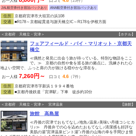
4.8
お一人様
口コミ
（23件）
JAL航空券付き宿泊パックあり
ANA航空券付き宿泊パックあり
住所
京都府宮津市大垣宮の浜108
交通
■R178～京都縦貫道与謝天橋立IC～R178を伊根方面
＜京都府 天橋立・宮津＞
【ホテル】
フェアフィールド・バイ・マリオット・京都天
橋立
≪偶然と発見に出会う旅が待っている。特別な物語をここ
で。≫ 京都の自然や食を巡る旅の拠点に。洗練された心
地よい空間で、ふっと肩の力が抜ける穏やかな滞在を。
7,260円～
4.6
お一人様
口コミ
（7件）
住所
京都府宮津市字新浜１９９４番地
交通
■京都丹後鉄道「宮津駅」下車 徒歩約10分
＜京都府 天橋立・宮津＞ 宮津温泉
【旅館】
旅館 高島屋
≪丹後の宮津でおもてなし♪地魚♪温泉♪美味い丹後コシヒカ
リ♪≫ 丹後弁での心を込めたおもてなし♪清潔感も好評な
美肌の湯“宮津温泉ピント湯”♪丹後の山海の幸を手間ひま惜