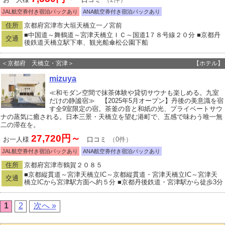
JAL航空券付き宿泊パックあり
ANA航空券付き宿泊パックあり
住所
京都府宮津市大垣天橋立一ノ宮前
■中国道～舞鶴道～宮津天橋立ＩＣ～国道1７８号線２０分 ■京都丹
交通
後鉄道天橋立駅下車、観光船傘松公園下船
＜京都府 天橋立・宮津＞
【ホテル】
mizuya
≪和モダン空間で抹茶体験や貸切サウナも楽しめる。九室
だけの静謐宿≫ 【2025年5月オープン】丹後の美意識を宿
す全9室限定の宿。茶釜の音と和紙の光、プライベートサウ
ナの蒸気に癒される。日本三景・天橋立を望む港町で、五感で味わう唯一無
二の滞在を。
27,720円～
お一人様
口コミ
（0件）
JAL航空券付き宿泊パックあり
ANA航空券付き宿泊パックあり
住所
京都府宮津市鶴賀２０８５
■京都縦貫道～宮津天橋立IC～京都縦貫道・宮津天橋立IC～宮津天
交通
橋立ICから宮津駅方面へ約５分 ■京都丹後鉄道・宮津駅から徒歩3分
1
2
次へ »