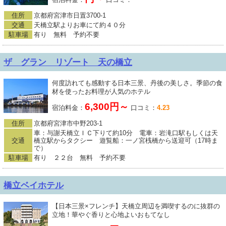
住所
京都府宮津市日置3700-1
交通
天橋立駅よりお車にて約４０分
駐車場
有り 無料 予約不要
ザ グラン リゾート 天の橋立
何度訪れても感動する日本三景、丹後の美しさ。季節の食
材を使ったお料理が人気のホテル
6,300円～
宿泊料金：
口コミ：
4.23
住所
京都府宮津市中野203-1
車：与謝天橋立ＩＣ下りて約10分 電車：岩滝口駅もしくは天
交通
橋立駅からタクシー 遊覧船：一ノ宮桟橋から送迎可（17時ま
で）
駐車場
有り ２２台 無料 予約不要
橋立ベイホテル
【日本三景×フレンチ】天橋立周辺を満喫するのに抜群の
立地！華やぐ香りと心地よいおもてなし