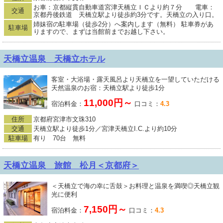
お車：京都縦貫自動車道宮津天橋立ＩＣより約７分 電車：
交通
京都丹後鉄道 天橋立駅より徒歩約3分です。天橋立の入り口。
姉妹宿の駐車場（徒歩2分）へ案内します（無料） 駐車券があ
駐車場
りますので、まずは当館前までお越し下さい。
天橋立温泉 天橋立ホテル
客室・大浴場・露天風呂より天橋立を一望していただける
天然温泉のお宿：天橋立駅より徒歩1分
11,000円～
宿泊料金：
口コミ：
4.3
住所
京都府宮津市文珠310
交通
天橋立駅より徒歩1分／宮津天橋立I.C.より約10分
駐車場
有り 70台 無料
天橋立温泉 旅館 松月＜京都府＞
＜天橋立で海の幸に舌鼓＞お料理と温泉を満喫◎天橋立観
光に便利
7,150円～
宿泊料金：
口コミ：
4.3