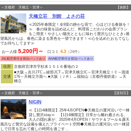
＜京都府 天橋立・宮津＞
【旅館】
天橋立荘 別館 よさの荘
≪2025年春限定！全9室の静かな宿で、心ほどける春旅を！
≫ 春の味覚を詰め込んだ、料理長こだわりの会席プラン
をご用意！やさしい陽光とともに味わう贅沢なひととき♪展
望風呂からは、春色に染まる景色を一望できます！≪心を込めたおもてなし
でお待ちしてます≫
5,200円～
4.3
お一人様
口コミ
（24件）
JAL航空券付き宿泊パックあり
ANA航空券付き宿泊パックあり
住所
京都府宮津市字杉末１５１６番地の２
■大阪→吉川JTC→綾部JCT→宮津天橋立IC～宮津天橋立ＩＣ～国道
交通
176～天橋立方面へ ■大阪（ＪＲ）→福知山（京都丹後鉄道）→天
橋立
＜京都府 天橋立・宮津＞
【貸別荘】
NIGIN
≪【1日4棟限定】25年4月OPEN◆天橋立の運河沿いで一棟
貸し贅沢stay≫ 【1日4棟限定】日常から離れ癒される、
大人の隠れ家が、2025年4月OPEN！サウナ＆プール＆露天
風呂など贅沢な設備を備えたプライベート空間◆天橋立の運河沿いの一棟貸
しで日常を忘れて癒しの時間を過ごす…