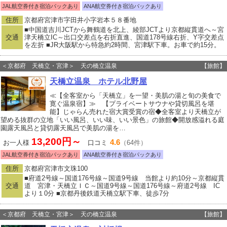
JAL航空券付き宿泊パックあり
ANA航空券付き宿泊パックあり
住所
京都府宮津市字田井小字岩本５８番地
■中国道吉川JCTから舞鶴道を北上、綾部JCTより京都縦貫道へ～宮
交通
津天橋立IC～出口交差点を右折直進、国道178号線右折、Y字交差点
を左折 ■JR大阪駅から特急約2時間、宮津駅下車。お車で約15分。
＜京都府 天橋立・宮津＞ 天の橋立温泉
【旅館】
天橋立温泉 ホテル北野屋
≪【全客室から「天橋立」を一望・美肌の湯と旬の美食で
寛ぐ温泉宿】≫ 【プライベートサウナや貸切風呂を堪
能】じゃらん売れた宿大賞受賞の宿◆全客室より天橋立が
望める抜群の立地「いい風呂、いい味、いい景色」の旅館◆開放感溢れる庭
園露天風呂と貸切露天風呂で美肌の湯を…
13,200円～
4.6
お一人様
口コミ
（64件）
JAL航空券付き宿泊パックあり
ANA航空券付き宿泊パックあり
住所
京都府宮津市文珠100
■府道2号線～国道176号線～国道9号線 当館より約10分～京都縦貫
交通
道 宮津・天橋立ＩＣ～国道9号線～国道176号線～府道2号線 IC
より１0分 ■京都丹後鉄道天橋立駅下車、徒歩7分
＜京都府 天橋立・宮津＞ 天の橋立温泉
【旅館】