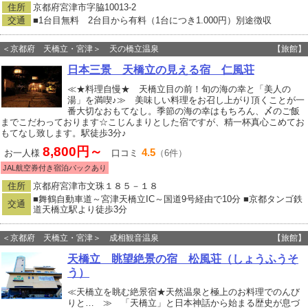
住所
京都府宮津市字脇10013‐2
交通
■1台目無料 2台目から有料（1台につき1.000円）別途徴収
＜京都府 天橋立・宮津＞ 天の橋立温泉
【旅館】
日本三景 天橋立の見える宿 仁風荘
≪★料理自慢★ 天橋立目の前！旬の海の幸と「美人の
湯」を満喫♪≫ 美味しい料理をお召し上がり頂くことが一
番大切なおもてなし。季節の海の幸はもちろん、〆のご飯
までこだわっております☆こじんまりとした宿ですが、精一杯真心こめてお
もてなし致します。駅徒歩3分♪
8,800円～
4.5
お一人様
口コミ
（6件）
JAL航空券付き宿泊パックあり
住所
京都府宮津市文珠１８５－１８
■舞鶴自動車道～宮津天橋立IC～国道9号経由で10分 ■京都タンゴ鉄
交通
道天橋立駅より徒歩3分
＜京都府 天橋立・宮津＞ 成相観音温泉
【旅館】
天橋立 眺望絶景の宿 松風荘（しょうふうそ
う）
≪天橋立を眺む絶景宿★天然温泉と極上のお料理でのんび
りと… ≫ 「天橋立」と日本神話から始まる歴史が息づ