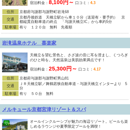
8,100円～
宿泊料金：
口コミ：
4.3
住所
京都府与謝郡与謝野町岩滝68
京都丹後鉄道 天橋立駅から車１０分（送迎有・要予約） 京
交通
都縦貫自動車道の終点 「与謝天橋立IC」から車約5分
駐車場
有り １２０台 無料 先着順
岩滝温泉ホテル 喜楽家
天橋立を望む景色と、さざ波の音に耳を澄まし、くつろぎ
のひと時を。天然温泉は美肌効果満点です！
25,300円～
宿泊料金：
口コミ：
4.17
住所
京都府与謝郡与謝野町男山81
ＪＲ天橋立駅／舞鶴若狭自動車道・与謝天橋立インターより 5
交通
分
駐車場
有り ５０台 無料
メルキュール京都宮津リゾート＆スパ
オールインクルーシブが魅力の海辺リゾート。ビールも楽
しめるラウンジや夏季限定プールを満喫！