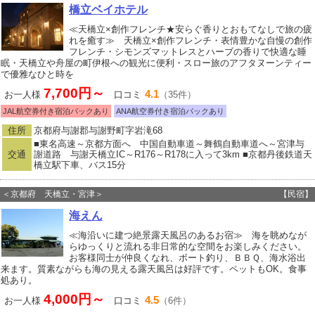
橋立ベイホテル
≪天橋立×創作フレンチ★安らぐ香りとおもてなしで旅の疲
れを癒す≫ 天橋立×創作フレンチ・表情豊かな自慢の創作
フレンチ・シモンズマットレスとハーブの香りで快適な睡
眠・天橋立や舟屋の町伊根への観光に便利・スロー旅のアフタヌーンティー
で優雅なひと時を
7,700円～
4.1
お一人様
口コミ
（35件）
JAL航空券付き宿泊パックあり
ANA航空券付き宿泊パックあり
住所
京都府与謝郡与謝野町字岩滝68
■東名高速～京都方面へ 中国自動車道～舞鶴自動車道へ～宮津与
交通
謝道路 与謝天橋立IC～R176～R178に入って3km ■京都丹後鉄道天
橋立駅下車、バス15分
＜京都府 天橋立・宮津＞
【民宿】
海えん
≪海沿いに建つ絶景露天風呂のあるお宿≫ 海を眺めなが
らゆっくりと流れる非日常的な空間をお楽しみください。
お客様同士が仲良くなれ、ボート釣り、ＢＢＱ、海水浴出
来ます。質素ながらも海の見える露天風呂は好評です。ペットもOK。食事
処あり。
4,000円～
4.5
お一人様
口コミ
（6件）