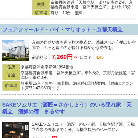
京都丹後鉄道「天橋立駅」より徒歩約2分、京
交通
都縦貫自動車道「宮津天橋立IC」より約10分
駐車場
有り 10台 無料
フェアフィールド・バイ・マリオット・京都天橋立
京都の自然や食を巡る旅の拠点に。洗練された心地よい空
間で、ふっと肩の力が抜ける穏やかな滞在を。
7,260円～
宿泊料金：
口コミ：
4.45
住所
京都府宮津市字新浜1994番地
京都縦貫自動車道「宮津天橋立IC」車約5分。京都丹後鉄道「宮
交通
津駅」車約3分。
駐車場15台／無料・先着順。満車時は近隣案内、詳細はフロン
駐車場
ト(0772-47-9800)まで
SAKEソムリエ（酒匠＝さかしょう）のいる隠れ家 天
橋立 酒鮮の宿 まるやす
SAKEソムリエ（＝酒匠）のいる宿。天橋立駅至近、天橋
立温泉の外湯まで１分。天橋立観光のベースに♪