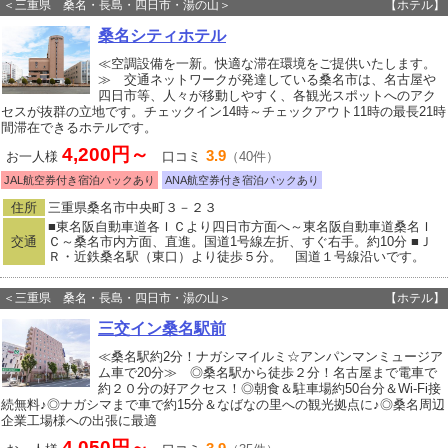
＜三重県 桑名・長島・四日市・湯の山＞
【ホテル】
桑名シティホテル
≪空調設備を一新。快適な滞在環境をご提供いたします。
≫ 交通ネットワークが発達している桑名市は、名古屋や
四日市等、人々が移動しやすく、各観光スポットへのアク
セスが抜群の立地です。チェックイン14時～チェックアウト11時の最長21時
間滞在できるホテルです。
4,200円～
3.9
お一人様
口コミ
（40件）
JAL航空券付き宿泊パックあり
ANA航空券付き宿泊パックあり
住所
三重県桑名市中央町３－２３
■東名阪自動車道各ＩＣより四日市方面へ～東名阪自動車道桑名Ｉ
交通
Ｃ～桑名市内方面、直進。国道1号線左折、すぐ右手。約10分 ■Ｊ
Ｒ・近鉄桑名駅（東口）より徒歩５分。 国道１号線沿いです。
＜三重県 桑名・長島・四日市・湯の山＞
【ホテル】
三交イン桑名駅前
≪桑名駅約2分！ナガシマイルミ☆アンパンマンミュージア
ム車で20分≫ ◎桑名駅から徒歩２分！名古屋まで電車で
約２０分の好アクセス！◎朝食＆駐車場約50台分＆Wi-Fi接
続無料♪◎ナガシマまで車で約15分＆なばなの里への観光拠点に♪◎桑名周辺
企業工場様への出張に最適
4,050円～