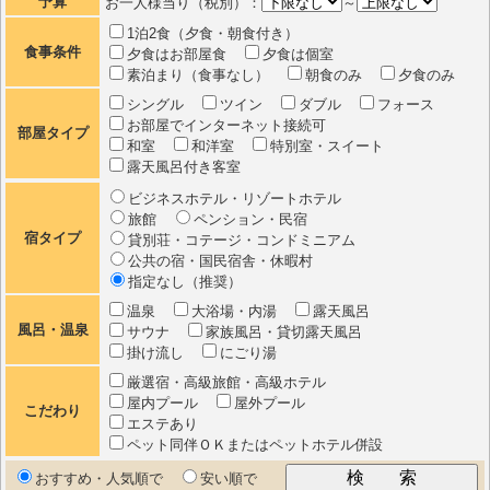
予算
お一人様当り（税別）：
～
1泊2食（夕食・朝食付き）
食事条件
夕食はお部屋食
夕食は個室
素泊まり（食事なし）
朝食のみ
夕食のみ
シングル
ツイン
ダブル
フォース
お部屋でインターネット接続可
部屋タイプ
和室
和洋室
特別室・スイート
露天風呂付き客室
ビジネスホテル・リゾートホテル
旅館
ペンション・民宿
宿タイプ
貸別荘・コテージ・コンドミニアム
公共の宿・国民宿舎・休暇村
指定なし（推奨）
温泉
大浴場・内湯
露天風呂
風呂・温泉
サウナ
家族風呂・貸切露天風呂
掛け流し
にごり湯
厳選宿・高級旅館・高級ホテル
屋内プール
屋外プール
こだわり
エステあり
ペット同伴ＯＫまたはペットホテル併設
おすすめ・人気順で
安い順で