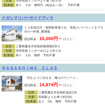
交通
湾岸長島インターより車で約５分
駐車場
有り ３台 無料円（税込み／泊） 予約不要
ナガシマリバーサイドヴィラ
１３名宿泊可・無料駐車場３台 長島スパーランドまで５
分の一軒家_横満蔵
15,000円～
宿泊料金：
口コミ：
住所
三重県桑名市長島町横満蔵535-2
交通
湾岸長島インター出口より約４分
駐車場
有り ３台 無料 予約不要
ＮＡＧＡＳＨＩＭＡ ＣＬＡＳ
「住むように泊まる、極上のリゾート」
14,874円～
宿泊料金：
口コミ：
住所
三重県桑名市長島町福吉126
交通
長島駅よりお車で約10分
駐車場
あり 3台 無料 予約不要