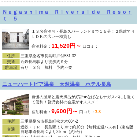
Ｎａｇａｓｈｉｍａ Ｒｉｖｅｒｓｉｄｅ Ｒｅｓｏｒ
ｔ ５
１３名宿泊可・長島スパーランドまで１５分！２階建て４
ＬＤＫの広い一棟貸し
11,520円～
宿泊料金：
口コミ：
住所
三重県桑名市長島町押付531-32
交通
近鉄長島駅より徒歩約９分
駐車場
有り ３台 無料 予約不要
ニューハートピア温泉 天然温泉 ホテル長島
自慢の温泉と露天風呂が好評★なばなもナガスパにも近く
て便利！贅沢食材の会席がオススメ！
9,600円～
宿泊料金：
口コミ：
3.8
住所
三重県桑名市長島町松之木604-2
近鉄・ＪＲ 長島駅より車で約10分【無料送迎バス有】/東名阪
交通
自動車道長島ICより3ｋｍ（約5分）