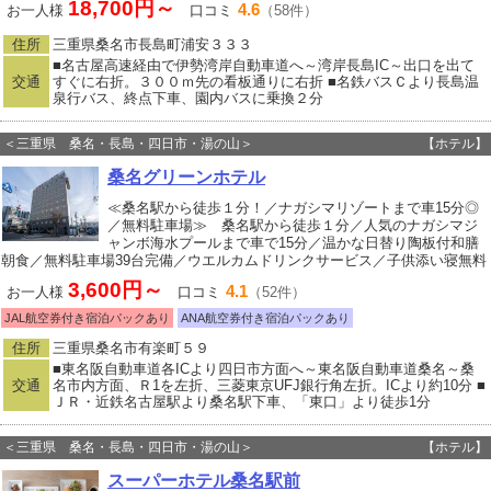
18,700円～
4.6
お一人様
口コミ
（58件）
住所
三重県桑名市長島町浦安３３３
■名古屋高速経由で伊勢湾岸自動車道へ～湾岸長島IC～出口を出て
交通
すぐに右折。３００ｍ先の看板通りに右折 ■名鉄バスＣより長島温
泉行バス、終点下車、園内バスに乗換２分
＜三重県 桑名・長島・四日市・湯の山＞
【ホテル】
桑名グリーンホテル
≪桑名駅から徒歩１分！／ナガシマリゾートまで車15分◎
／無料駐車場≫ 桑名駅から徒歩１分／人気のナガシマジ
ャンボ海水プールまで車で15分／温かな日替り陶板付和膳
朝食／無料駐車場39台完備／ウエルカムドリンクサービス／子供添い寝無料
3,600円～
4.1
お一人様
口コミ
（52件）
JAL航空券付き宿泊パックあり
ANA航空券付き宿泊パックあり
住所
三重県桑名市有楽町５９
■東名阪自動車道各ICより四日市方面へ～東名阪自動車道桑名～桑
交通
名市内方面、Ｒ1を左折、三菱東京UFJ銀行角左折。ICより約10分 ■
ＪＲ・近鉄名古屋駅より桑名駅下車、「東口」より徒歩1分
＜三重県 桑名・長島・四日市・湯の山＞
【ホテル】
スーパーホテル桑名駅前