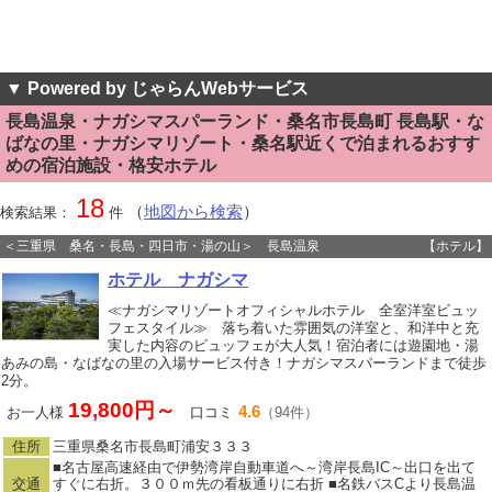
▼ Powered by じゃらんWebサービス
長島温泉・ナガシマスパーランド・桑名市長島町 長島駅・な
ばなの里・ナガシマリゾート・桑名駅近くで泊まれるおすす
めの宿泊施設・格安ホテル
18
（
地図から検索
）
検索結果：
件
＜三重県 桑名・長島・四日市・湯の山＞ 長島温泉
【ホテル】
ホテル ナガシマ
≪ナガシマリゾートオフィシャルホテル 全室洋室ビュッ
フェスタイル≫ 落ち着いた雰囲気の洋室と、和洋中と充
実した内容のビュッフェが大人気！宿泊者には遊園地・湯
あみの島・なばなの里の入場サービス付き！ナガシマスパーランドまで徒歩
2分。
19,800円～
4.6
お一人様
口コミ
（94件）
住所
三重県桑名市長島町浦安３３３
■名古屋高速経由で伊勢湾岸自動車道へ～湾岸長島IC～出口を出て
交通
すぐに右折。３００ｍ先の看板通りに右折 ■名鉄バスCより長島温