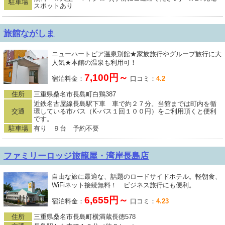
駐車場
スポットあり
旅館ながしま
ニューハートピア温泉別館★家族旅行やグループ旅行に大
人気★本館の温泉も利用可！
7,100円～
宿泊料金：
口コミ：
4.2
住所
三重県桑名市長島町白鶏387
近鉄名古屋線長島駅下車 車で約２７分。当館までは町内を循
交通
環している市バス（K-バス１回１００円）をご利用頂くと便利
です。
駐車場
有り ９台 予約不要
ファミリーロッジ旅籠屋・湾岸長島店
自由な旅に最適な、話題のロードサイドホテル。軽朝食、
WiFiネット接続無料！ ビジネス旅行にも便利。
6,655円～
宿泊料金：
口コミ：
4.23
住所
三重県桑名市長島町横満蔵長徳578