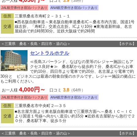
3.9
お一人様
口コミ
（35件）
JAL航空券付き宿泊パックあり
ANA航空券付き宿泊パックあり
住所
三重県桑名市寿町２－３１－１
■西名阪自動車道～東名阪自動車道桑名IC～桑名市内方面、国道1号
交通
線左折、「寿町2」交差点左折。ICより10分 ■東海道新幹線、名古
屋経由で約1時間30分。近鉄大阪線で約2時間
＜三重県 桑名・長島・四日市・湯の山＞
【ホテル】
セントラルホテル
≪長島スパーランド、なばなの里等のレジャー施設にもア
クセス良好★≫ 桑名駅から徒歩約７分、桑名ICからお車
で約10分、四日市より電車で約20分、名古屋より電車で約
30分と ビジネスには最適の朝食自慢のホテルです。レジャー施設の拠点に
もご利用ください。
4,000円～
3.8
お一人様
口コミ
（64件）
JAL航空券付き宿泊パックあり
ANA航空券付き宿泊パックあり
住所
三重県桑名市中央町２―３５
■名古屋方面より東名阪自動車道で三重県方面へ～桑名ＩＣ～ＩＣ
交通
より国道１号線へ向かい,道沿い約15分 ■近鉄名古屋駅から急行で２
０分、桑名駅下車、徒歩５分
＜三重県 桑名・長島・四日市・湯の山＞
【ホテル】