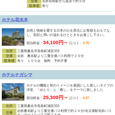
交通
近鉄長島駅から徒歩で約５分
駐車場
有り
ホテル花水木
自然と情緒を愛する日本の心を原点にお客様をおもてな
し。笑顔と潤いの溢れるひとときをお過ごし下さい。
34,100円～
宿泊料金：
口コミ：
4.76
住所
三重県桑名市長島町浦安333
交通
近鉄 桑名駅より三重交通バス利用で２０分
駐車場
有り １００台 無料 予約不要
ホテルナガシマ
ホテルの機能と和のイメージを基調にした新しいタイプの
洋室。「ゆとり」と「癒し」をテーマに致しました.
25,300円～
宿泊料金：
口コミ：
4.47
住所
三重県桑名市長島町浦安333
近鉄桑名駅より三重交通バス利用で約２０分/名古屋駅名鉄バス
交通
センターよりバスで約４５分