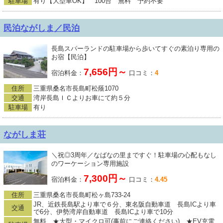
駐車場
有り【大型車OK】 100台 無料 予約不要
民泊ながしま／民泊
長島スパーランドの駐車場から歩いてすぐの素泊り専用の
お宿【民泊】
7,656円～
宿泊料金：
口コミ：
4
住所
三重県桑名市長島町松蔭1070
交通
湾岸長島ＩＣよりお車にて約５分
駐車場
有り
ながしま荘
＼祝◎3周年／なばなの里まですぐ！駐車場の心配もなし
のワーケーション専用施設
7,300円～
宿泊料金：
口コミ：
4.45
住所
三重県桑名市長島町松ヶ島733-24
JR、近鉄長島駅より車で６分、東名阪自動車道 長島ICより車
交通
で6分、伊勢湾岸自動車道 長島ICより車で10分
無料 ★大型・マイクロ可(事前にご連絡ください) ★EV充電