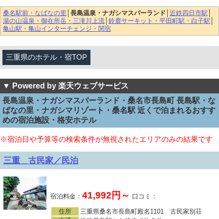
桑名駅前・なばなの里
│
長島温泉・ナガシマスパーランド
│
近鉄四日市駅
│
湯の山温泉・御在所岳・三滝川上流
│
鈴鹿サーキット・平田町駅・白子駅
│
亀山駅・亀山インターチェンジ・関宿
三重県のホテル・宿TOP
▼ Powered by 楽天ウェブサービス
長島温泉・ナガシマスパーランド・桑名市長島町 長島駅・な
ばなの里・ナガシマリゾート・桑名駅 近くで泊まれるおすす
めの宿泊施設・格安ホテル
※宿泊日や予算等の検索条件が無視されたエリアのみの結果です
三重＿古民家／民泊
41,992円～
宿泊料金：
口コミ：
住所
三重県桑名市長島町殿名1101 古民家別荘