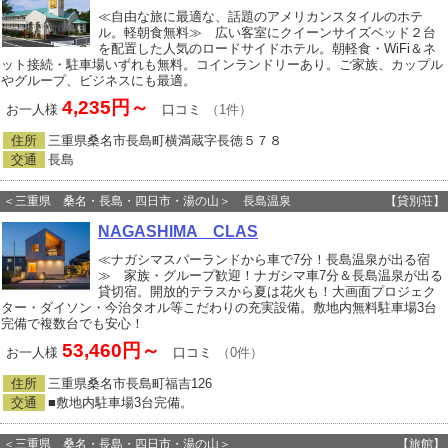
≪自由な旅に最適な、話題のアメリカンスタイルのホテ
ル。軽朝食無料≫ 広い客室にクイーンサイズベッド２台
を配置した人気のロードサイドホテル。朝軽食・WiFi＆ネ
ット接続・駐車場いずれも無料。コインランドリーあり。ご家族、カップル
やグループ、ビジネスにも最適。
4,235円～
お一人様
口コミ
（1件）
住所
三重県桑名市長島町横満蔵字長徳５７８
交通
長島
＜三重県 桑名・長島・四日市・湯の山＞ 長島温泉
【貸別荘】
NAGASHIMA CLAS
≪ナガシマスパーランドから車で7分！長島温泉が出る宿
≫ 家族・グループ歓迎！ナガシマ車7分＆長島温泉が出る
貸切宿。開放的テラスから夏は花火も！大画面プロジェク
ター・ダイソン・今治タオル等こだわりの充実設備。敷地内無料駐車場3台
完備で複数台でも安心！
53,460円～
お一人様
口コミ
（0件）
住所
三重県桑名市長島町福吉126
交通
■敷地内駐車場3台完備。
＜三重県 桑名・長島・四日市・湯の山＞
【旅館】