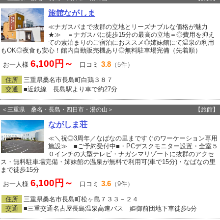
旅館ながしま
≪ナガスパまで抜群の立地とリーズナブルな価格が魅力
★≫ ＝ナガスパに徒歩15分の最高の立地＝◎費用を抑え
ての素泊まりのご宿泊におススメ◎姉妹館にて温泉の利用
もOK◎夜食も安心！館内自動販売機あり◎無料駐車場完備（先着順）
6,100円～
3.8
お一人様
口コミ
（5件）
住所
三重県桑名市長島町白鶏３８７
交通
■近鉄線 長島駅より車で約27分
＜三重県 桑名・長島・四日市・湯の山＞
【旅館】
ながしま荘
≪＼祝◎3周年／なばなの里まですぐのワーケーション専用
施設≫ ■ご予約受付中■・PCデスクモニター設置・全室５
０インチの大型テレビ・ナガシマリゾートに抜群のアクセ
ス・無料駐車場完備・姉妹館の温泉が無料で利用可(車で15分)・なばなの里
まで徒歩15分
6,100円～
3.6
お一人様
口コミ
（9件）
住所
三重県桑名市長島町松ヶ島７３３－２４
交通
■三重交通名古屋長島温泉高速バス 姫御前団地下車徒歩5分