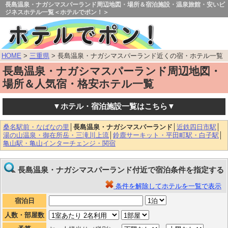
長島温泉・ナガシマスパーランド周辺地図・場所＆宿泊施設・温泉旅館・安いビ
ジネスホテル一覧＜ホテルでポン！＞
HOME
>
三重県
> 長島温泉・ナガシマスパーランド近くの宿・ホテル一覧
長島温泉・ナガシマスパーランド周辺地図・
場所＆人気宿・格安ホテル一覧
▼ホテル・宿泊施設一覧はこちら▼
桑名駅前・なばなの里
│
長島温泉・ナガシマスパーランド
│
近鉄四日市駅
│
湯の山温泉・御在所岳・三滝川上流
│
鈴鹿サーキット・平田町駅・白子駅
│
亀山駅・亀山インターチェンジ・関宿
長島温泉・ナガシマスパーランド付近で宿泊条件を指定する
条件を解除してホテルを一覧で表示
宿泊日
人数・部屋数