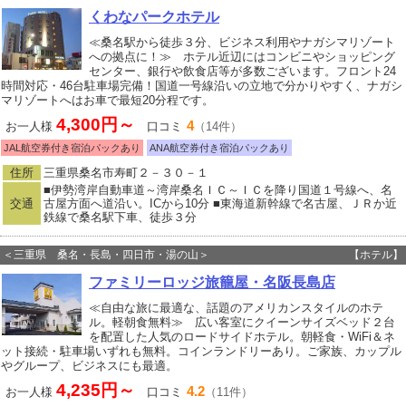
くわなパークホテル
≪桑名駅から徒歩３分、ビジネス利用やナガシマリゾート
への拠点に！≫ ホテル近辺にはコンビニやショッピング
センター、銀行や飲食店等が多数ございます。フロント24
時間対応・46台駐車場完備！国道一号線沿いの立地で分かりやすく、ナガシ
マリゾートへはお車で最短20分程です。
4,300円～
4
お一人様
口コミ
（14件）
JAL航空券付き宿泊パックあり
ANA航空券付き宿泊パックあり
住所
三重県桑名市寿町２－３０－１
■伊勢湾岸自動車道～湾岸桑名ＩＣ～ＩＣを降り国道１号線へ、名
交通
古屋方面へ道沿い。ICから10分 ■東海道新幹線で名古屋、ＪＲか近
鉄線で桑名駅下車、徒歩３分
＜三重県 桑名・長島・四日市・湯の山＞
【ホテル】
ファミリーロッジ旅籠屋・名阪長島店
≪自由な旅に最適な、話題のアメリカンスタイルのホテ
ル。軽朝食無料≫ 広い客室にクイーンサイズベッド２台
を配置した人気のロードサイドホテル。朝軽食・WiFi＆ネ
ット接続・駐車場いずれも無料。コインランドリーあり。ご家族、カップル
やグループ、ビジネスにも最適。
4,235円～
4.2
お一人様
口コミ
（11件）