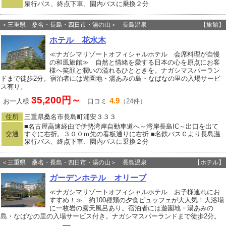
泉行バス、終点下車、園内バスに乗換２分
＜三重県 桑名・長島・四日市・湯の山＞ 長島温泉
【旅館】
ホテル 花水木
≪ナガシマリゾートオフィシャルホテル 会席料理が自慢
の和風旅館≫ 自然と情緒を愛する日本の心を原点にお客
様へ笑顔と潤いの溢れるひとときを。ナガシマスパーラン
ドまで徒歩2分。宿泊者には遊園地・湯あみの島・なばなの里の入場サービ
ス有り。
35,200円～
4.9
お一人様
口コミ
（24件）
住所
三重県桑名市長島町浦安３３３
■名古屋高速経由で伊勢湾岸自動車道へ～湾岸長島IC～出口を出て
交通
すぐに右折。３００ｍ先の看板通りに右折 ■名鉄バスＣより長島温
泉行バス、終点下車、園内バスに乗換２分
＜三重県 桑名・長島・四日市・湯の山＞ 長島温泉
【ホテル】
ガーデンホテル オリーブ
≪ナガシマリゾートオフィシャルホテル お子様連れにお
すすめ！≫ 約100種類の夕食ビュッフェが大人気！大浴場
に一枚岩の露天風呂あり。宿泊者には遊園地・湯あみの
島・なばなの里の入場サービス付き。ナガシマスパーランドまで徒歩2分。