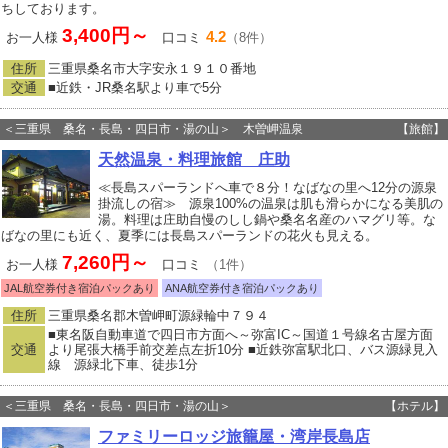
ちしております。
3,400円～
4.2
お一人様
口コミ
（8件）
住所
三重県桑名市大字安永１９１０番地
交通
■近鉄・JR桑名駅より車で5分
＜三重県 桑名・長島・四日市・湯の山＞ 木曽岬温泉
【旅館】
天然温泉・料理旅館 庄助
≪長島スパーランドへ車で８分！なばなの里へ12分の源泉
掛流しの宿≫ 源泉100%の温泉は肌も滑らかになる美肌の
湯。料理は庄助自慢のしし鍋や桑名名産のハマグリ等。な
ばなの里にも近く、夏季には長島スパーランドの花火も見える。
7,260円～
お一人様
口コミ
（1件）
JAL航空券付き宿泊パックあり
ANA航空券付き宿泊パックあり
住所
三重県桑名郡木曽岬町源緑輪中７９４
■東名阪自動車道で四日市方面へ～弥富IC～国道１号線名古屋方面
交通
より尾張大橋手前交差点左折10分 ■近鉄弥富駅北口、バス源緑見入
線 源緑北下車、徒歩1分
＜三重県 桑名・長島・四日市・湯の山＞
【ホテル】
ファミリーロッジ旅籠屋・湾岸長島店