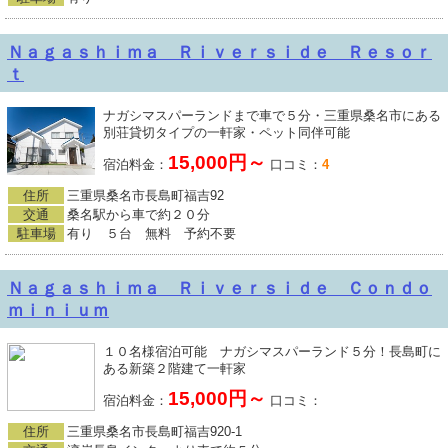
Ｎａｇａｓｈｉｍａ Ｒｉｖｅｒｓｉｄｅ Ｒｅｓｏｒ
ｔ
ナガシマスパーランドまで車で５分・三重県桑名市にある
別荘貸切タイプの一軒家・ペット同伴可能
15,000円～
宿泊料金：
口コミ：
4
住所
三重県桑名市長島町福吉92
交通
桑名駅から車で約２０分
駐車場
有り ５台 無料 予約不要
Ｎａｇａｓｈｉｍａ Ｒｉｖｅｒｓｉｄｅ Ｃｏｎｄｏ
ｍｉｎｉｕｍ
１０名様宿泊可能 ナガシマスパーランド５分！長島町に
ある新築２階建て一軒家
15,000円～
宿泊料金：
口コミ：
住所
三重県桑名市長島町福吉920-1