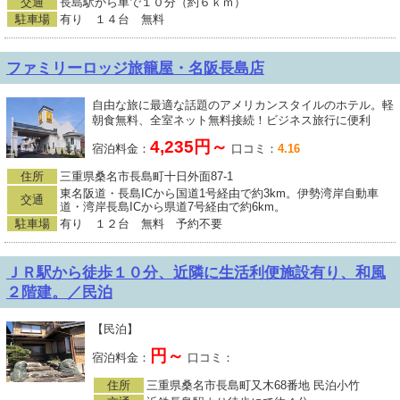
交通
長島駅から車で１０分（約６ｋｍ）
駐車場
有り １４台 無料
ファミリーロッジ旅籠屋・名阪長島店
自由な旅に最適な話題のアメリカンスタイルのホテル。軽
朝食無料、全室ネット無料接続！ビジネス旅行に便利
4,235円～
宿泊料金：
口コミ：
4.16
住所
三重県桑名市長島町十日外面87-1
東名阪道・長島ICから国道1号経由で約3km。伊勢湾岸自動車
交通
道・湾岸長島ICから県道7号経由で約6km。
駐車場
有り １２台 無料 予約不要
ＪＲ駅から徒歩１０分、近隣に生活利便施設有り、和風
２階建。／民泊
【民泊】
円～
宿泊料金：
口コミ：
住所
三重県桑名市長島町又木68番地 民泊小竹