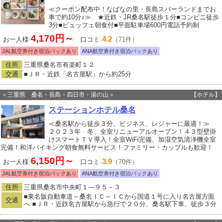
≪クーポン配布中！なばなの里・長島スパーランドまでお
車で約10分♪≫ ★近鉄・JR桑名駅徒歩１分■コンビニ徒歩
3分■ビュッフェ朝食付■平面駐車場600円電話予約制
4,170円～
4.2
お一人様
口コミ
（71件）
JAL航空券付き宿泊パックあり
ANA航空券付き宿泊パックあり
住所
三重県桑名市有楽町１２
交通
■ＪＲ・近鉄「名古屋駅」から約25分
＜三重県 桑名・長島・四日市・湯の山＞
【ホテル】
ステーションホテル桑名
≪桑名駅から徒歩３分、ビジネス、レジャーに最適！≫
２０２３年 冬、全室リニューアルオープン！４３型壁掛
けスマートＴＶ導入！全室WiFi完備、加湿空気清浄機全室
完備！和洋バイキング朝食無料サービス！ファミリー・カップルも歓迎！
6,150円～
3.9
お一人様
口コミ
（70件）
JAL航空券付き宿泊パックあり
ANA航空券付き宿泊パックあり
住所
三重県桑名市中央町１―９５－３
■東名阪自動車道～桑名ＩＣ～ＩＣから国道１号に入り名古屋方面
交通
へ ■ＪＲ・近鉄名古屋駅から急行で２０分、桑名駅下車、徒歩３分