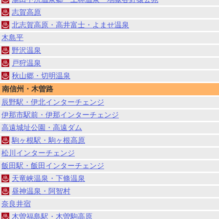
志賀高原
北志賀高原・高井富士・よませ温泉
木島平
野沢温泉
戸狩温泉
秋山郷・切明温泉
南信州・木曽路
辰野駅・伊北インターチェンジ
伊那市駅前・伊那インターチェンジ
高遠城址公園・高遠ダム
駒ヶ根駅・駒ヶ根高原
松川インターチェンジ
飯田駅・飯田インターチェンジ
天竜峡温泉・下條温泉
昼神温泉・阿智村
奈良井宿
木曽福島駅・木曽駒高原