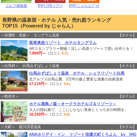
ゴルフ場検索
[PR] JTBツアー
[PR] じゃらんﾊﾟｯｸ
長野県の温泉宿・ホテル 人気・売れ筋ランキング
TOP15（Powered by じゃらん）
＜信濃町・黒姫＞ タングラム温泉
【ホテル】
斑尾東急リゾート ホテルタングラム
ARスタンプラリー開催！涼しい高原リゾートで思い出作りを！
7,900円～
（口コミ
4.3
）
＜白馬村＞ 白馬みずばしょう温泉
【ホテル】
白馬みずばしょう温泉 ホテル シェラリゾート白馬
北アルプス白馬山麓、3万坪の森と豊富な湯量の自家源泉
17,115円～
（口コミ
4.6
）
＜軽井沢＞
【ホテル】
ホテル鹿島ノ森～オークラホテルズ＆リゾーツ～
大人の隠れ家で、ここにしかない美食とくつろぎの時間を。
16,150円～
（口コミ
4.8
）
＜大町＞ 籠川渓雲温泉
【ホテル】
ANAホリデイ・イン リゾート信濃大町くろよん by IHG