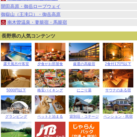
開田高原・御岳ロープウェイ
御嶽山（王滝口）・御岳高原
南木曽温泉・妻籠宿・馬籠宿
長野県の人気コンテンツ
露天風呂付客室
夕食がお部屋食
厳選の高級宿
2食付1万円以下
5000円以下
格安バイキング
にごり湯
サウナのある宿
グランピング
ペットと泊まる
貸別荘・コテージ
ペンション・民宿