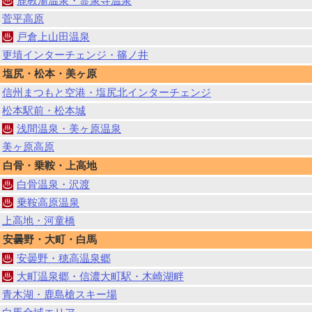
鹿教湯温泉・霊泉寺温泉
菅平高原
戸倉上山田温泉
更埴インターチェンジ・篠ノ井
塩尻・松本・美ヶ原
信州まつもと空港・塩尻北インターチェンジ
松本駅前・松本城
浅間温泉・美ヶ原温泉
美ヶ原高原
白骨・乗鞍・上高地
白骨温泉・沢渡
乗鞍高原温泉
上高地・河童橋
安曇野・大町・白馬
安曇野・穂高温泉郷
大町温泉郷・信濃大町駅・木崎湖畔
青木湖・鹿島槍スキー場