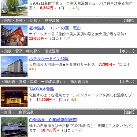
☆9月2日新館開業☆ 全室天然温泉ビューバス付き洋室＆和洋
室！
8,334円～
（口コミ
4.3
）
＜阿智・昼神・下伊那＞ 昼神温泉
【旅館】
昼神温泉 ユルイの宿 恵山
ナイトツアー公式旅館☆美人美肌の湯と炭火囲炉裏を堪能♪
12,650円～
（口コミ
4.4
）
＜須坂・菅平・峰の原＞ 須坂温泉
【ホテル】
ホテルルートイン須坂
天然温泉大浴場完備★朝食無料サービス
7,700円～
（口コミ
4.6
）
＜南木曽・妻籠・馬籠（一部岐阜県）＞ 南木曽温泉
【ホテル】
TAOYA木曽路
化粧水のような温泉とオールインクルーシブを楽しむ温泉リゾー
ト
14,700円～
（口コミ
4.4
）
＜白骨＞ 白骨温泉
【旅館】
白骨温泉 白船荘新宅旅館
極上の自家源泉は全浴槽で100%掛流し、夜間もご入浴いただけ
ます!
18,700円～
（口コミ
4.7
）