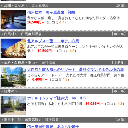
＜浅間・美ヶ原＞ 美ヶ原温泉
【旅館】
信州松本 美ヶ原温泉 翔峰
豊かな自然・癒し・寛ぎおもてなしに満ちた和モダン温泉宿
16,500円～
（口コミ
4.7
）
＜白馬村＞ 白馬姫川温泉
【ホテル】
北アルプス一望！ ホテル白馬
北アルプスが一望出来るロケーションと手作りバイキングが人
気！
10,500円～
（口コミ
4.3
）
＜蓼科・白樺湖・車山＞ 蓼科温泉
【ホテル】
大自然と露天風呂のリゾート 蓼科グランドホテル滝の湯
じゃらんアワード2025 売れた宿大賞 都道府県部門 第２位
♪
6,400円～
（口コミ
4.3
）
＜軽井沢＞
【ホテル】
ホテルインディゴ軽井沢 by IHG
思考を刺激するあこがれの別荘時間
16,084円～
（口コミ
4.7
）
＜湯田中・渋・志賀高原＞ 穂波温泉
【旅館】
信州湯田中温泉 あぶらや燈千