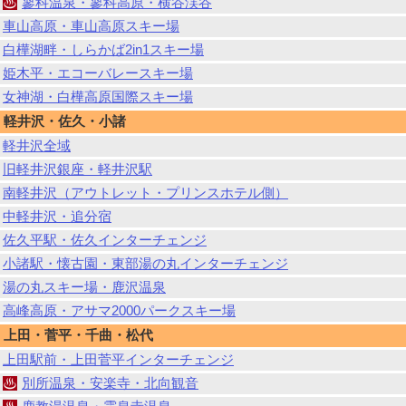
蓼科温泉・蓼科高原・横谷渓谷
車山高原・車山高原スキー場
白樺湖畔・しらかば2in1スキー場
姫木平・エコーバレースキー場
女神湖・白樺高原国際スキー場
軽井沢・佐久・小諸
軽井沢全域
旧軽井沢銀座・軽井沢駅
南軽井沢（アウトレット・プリンスホテル側）
中軽井沢・追分宿
佐久平駅・佐久インターチェンジ
小諸駅・懐古園・東部湯の丸インターチェンジ
湯の丸スキー場・鹿沢温泉
高峰高原・アサマ2000パークスキー場
上田・菅平・千曲・松代
上田駅前・上田菅平インターチェンジ
別所温泉・安楽寺・北向観音