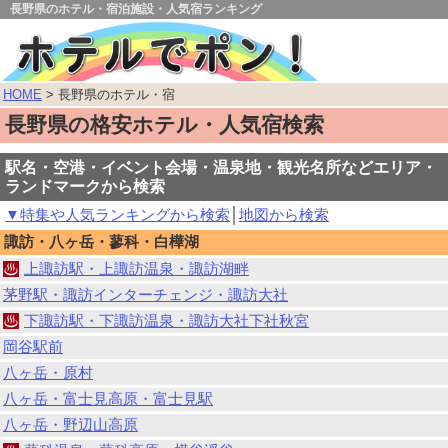
長野県のホテル・宿泊施設・人気宿ランキング
HOME
> 長野県のホテル・宿
長野県の格安ホテル・人気宿検索
駅名・空港・イベント会場・温泉地・観光名所などエリア・
ランドマークから検索
▼特集や人気ランキングから検索
│
地図から検索
諏訪・八ヶ岳・蓼科・白樺湖
上諏訪駅・上諏訪温泉・諏訪湖畔
茅野駅・諏訪インターチェンジ・諏訪大社
下諏訪駅・下諏訪温泉・諏訪大社下社秋宮
岡谷駅前
八ヶ岳・原村
八ヶ岳・富士見高原・富士見駅
八ヶ岳・野辺山高原