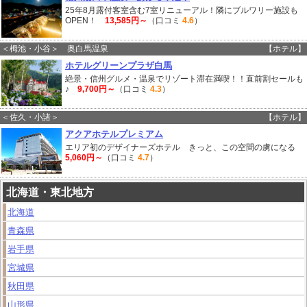
25年8月露付客室含む7室リニューアル！隣にブルワリー施設も
OPEN！
13,585円～
（口コミ
4.6
）
＜栂池・小谷＞ 奥白馬温泉
【ホテル】
ホテルグリーンプラザ白馬
絶景・信州グルメ・温泉でリゾート滞在満喫！！直前割セールも
♪
9,700円～
（口コミ
4.3
）
＜佐久・小諸＞
【ホテル】
アクアホテルプレミアム
エリア初のデザイナーズホテル きっと、この空間の虜になる
5,060円～
（口コミ
4.7
）
北海道・東北地方
北海道
青森県
岩手県
宮城県
秋田県
山形県