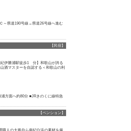
～県道190号線→県道26号線へ進む
【民宿】
紀伊勝浦駅徒歩1 分】和歌山が誇る
歌山酒マスターを自認する＜和歌山の利
方面へ約80分 ■JRきのくに線特急
【ペンション】
理職人の大将自ら南紀白浜の素材を厳