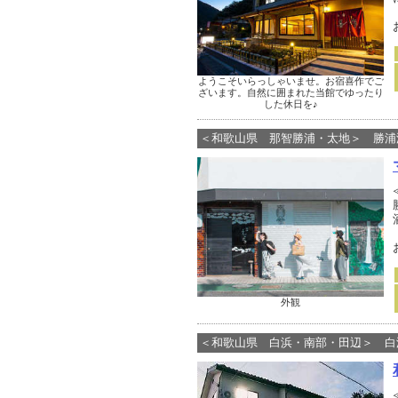
ようこそいらっしゃいませ。お宿喜作でご
ざいます。自然に囲まれた当館でゆったり
した休日を♪
＜和歌山県 那智勝浦・太地＞ 勝浦
外観
＜和歌山県 白浜・南部・田辺＞ 白