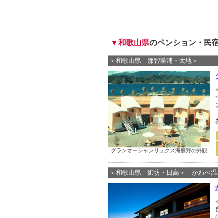
▼和歌山県
のペンション・民
＜和歌山県 那智勝浦・太地＞
グランオーシャンリュクス海熊野の外観
＜和歌山県 御坊・日高＞ かわべ温