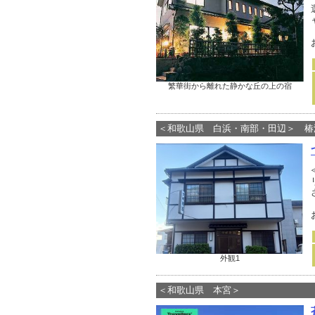
繁華街から離れた静かな丘の上の宿
＜和歌山県 白浜・南部・田辺＞ 椿
外観1
＜和歌山県 本宮＞