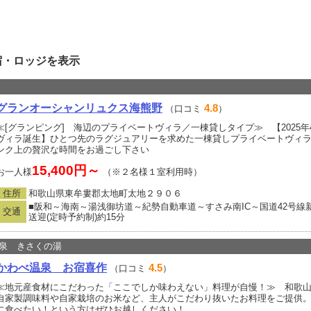
宿・ロッジを表示
グランオーシャンリュクス海熊野
4.8
（口コミ
）
≪[グランピング] 海辺のプライベートヴィラ／一棟貸しタイプ≫ 【2025
ヴィラ誕生】ひとつ先のラグジュアリーを求めた一棟貸しプライベートヴィ
ンク上の贅沢な時間をお過ごし下さい
15,400円～
お一人様
（※２名様１室利用時）
住所
和歌山県東牟婁郡太地町太地２９０６
■阪和～海南～湯浅御坊道～紀勢自動車道～すさみ南IC～国道42号線新
交通
送迎(定時予約制)約15分
泉 きさくの湯
かわべ温泉 お宿喜作
4.5
（口コミ
）
≪地元産食材にこだわった「ここでしか味わえない」料理が自慢！≫ 和歌
自家製調味料や自家栽培のお米など、主人がこだわり抜いたお料理をご提供
に食べたい！という方はぜひお越しください！