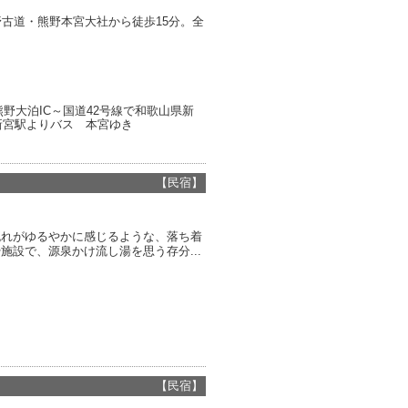
古道・熊野本宮大社から徒歩15分。全
野大泊IC～国道42号線で和歌山県新
新宮駅よりバス 本宮ゆき
【民宿】
流れがゆるやかに感じるような、落ち着
設で、源泉かけ流し湯を思う存分...
【民宿】