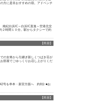
きの方に是非おすすめの宿。アドベンチ
南紀白浜IC～白浜IC直進～空港北交
駅約２時間１０分。駅からタクシーで約
【民宿】
までの女将から引継ぎ新しくつばき荘が
をお部屋でごゆっくりお召し上がりくだ
42号を串本・新宮方面へ 約8分 ■お
【民宿】