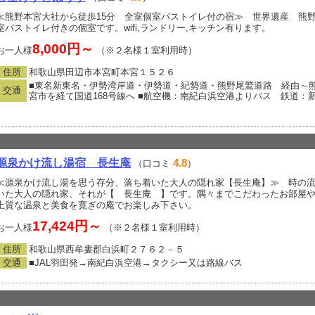
≪熊野本宮大社から徒歩15分 全室個室バストイレ付の宿≫ 世界遺産 熊野
室バストイレ付きの個室です。wifi,ランドリー,キッチン有ります。
8,000円～
お一人様
（※２名様１室利用時）
住所
和歌山県田辺市本宮町本宮１５２６
■東名新東名・伊勢湾岸道・伊勢道・紀勢道・熊野尾鷲道路 経由～熊
交通
宮市を経て国道168号線へ ■航空機：南紀白浜空港よりバス 鉄道：
源泉かけ流し湯宿 長生庵
4.8
（口コミ
）
≪源泉かけ流し湯を思う存分、落ち着いた大人の隠れ家【長生庵】≫ 時の
いた大人の隠れ家、それが【 長生庵 】です。隅々までこだわったお部屋や施
上質な温泉と美食を寛ぎの庵でお楽しみ下さい。
17,424円～
お一人様
（※２名様１室利用時）
住所
和歌山県西牟婁郡白浜町２７６２－５
交通
■JAL羽田発→南紀白浜空港→タクシー又は路線バス