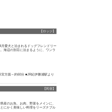
【ロッジ】
年4月愛犬と泊まれるドッグフレンドリー
ラ。海辺の別荘に泊まるように、ワンラ
宮方面～約60分 ■JR紀伊勝浦駅より
【民宿】
山県産のお魚、お肉、野菜をメインに、
。とにかく美味しい料理をリーズナブル