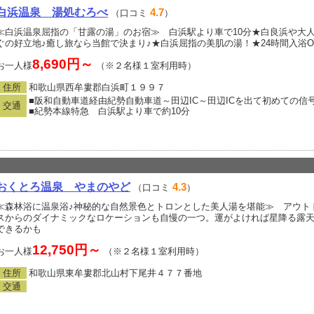
白浜温泉 湯処むろべ
4.7
（口コミ
）
≪白浜温泉屈指の「甘露の湯」のお宿≫ 白浜駅より車で10分★白良浜や大
ぐの好立地♪癒し旅なら当館で決まり♪★白浜屈指の美肌の湯！★24時間入浴O
8,690円～
お一人様
（※２名様１室利用時）
住所
和歌山県西牟婁郡白浜町１９９７
■阪和自動車道経由紀勢自動車道～田辺IC～田辺ICを出て初めての
交通
■紀勢本線特急 白浜駅より車で約10分
おくとろ温泉 やまのやど
4.3
（口コミ
）
≪森林浴に温泉浴♪神秘的な自然景色とトロンとした美人湯を堪能≫ アウト
スからのダイナミックなロケーションも自慢の一つ。運がよければ星降る露
できるかも
12,750円～
お一人様
（※２名様１室利用時）
住所
和歌山県東牟婁郡北山村下尾井４７７番地
交通