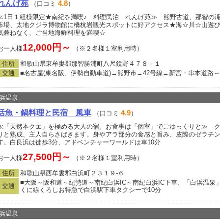
れんげ苑
4.8
（口コミ
）
≪1日１組様限定★南紀を満喫♪ 料理民泊 れんげ苑≫ 熊野古道、那智の
市場、太地クジラ博物館に橋杭岩観光スポットに好アクセス★海☆川☆山遊び
気兼ねなく、ご当地海鮮料理を満喫☆
12,000円～
お一人様
（※２名様１室利用時）
住所
和歌山県東牟婁郡那智勝浦町八尺鏡野４７８－１
交通
■名古屋(東名阪、伊勢自動車道)→熊野市→42号線→新宮・串本道路
浜温泉
活魚・鍋料理と民宿 風車
4.9
（口コミ
）
≪「天然本クエ」を極める大人の宿。お食事は「個室」でごゆっくりと≫ 
りと熟成、主人自らさばきます。身やアラ部分の食感と旨み、皮際のゼラチ
す。白良浜は徒歩3分、アドベンチャーワールドは車10分
27,500円～
お一人様
（※２名様１室利用時）
住所
和歌山県西牟婁郡白浜町２３１９‐６
■大阪～阪和道～紀勢道～南紀白浜IC～南紀白浜IC下車、「白浜温泉」
交通
くに線くろしお特急で白浜駅下車タクシーで10分
浜温泉