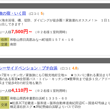
旅の宿・いく田
5
（口コミ
）
≪海水浴場、磯、堤防、ダイビングが徒歩圏！家族連れオススメ！≫ １日
お出しできます！
7,500円～
お一人様
（※２名様１室利用時）
住所
和歌山県日高郡みなべ町埴田１５７４－１６
交通
南部
シーサイドペンション・プチ白浜
4.8
（口コミ
）
≪7室キッチン付／家族旅にも◎観光地好立地≫ ★コスパに優れる素泊まり
感のある客室■全部屋バス・トイレ・キッチン付■繁華街まで徒歩１分／アド
浜まで徒歩4分の好立地も魅力
4,110円～
お一人様
（※２名様１室利用時）
住所
和歌山県西牟婁郡白浜町１３３５－６０
■松原JCT近畿道～阪和道～阪和自動車道南紀田辺IC～国道42号
交通
橋足湯右折スグ ■JR紀勢線白浜駅よりバスで15分