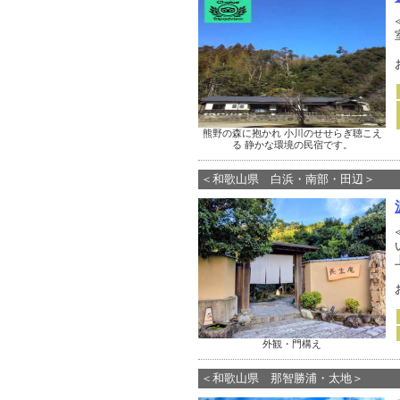
熊野の森に抱かれ 小川のせせらぎ聴こえ
る 静かな環境の民宿です。
＜和歌山県 白浜・南部・田辺＞
外観・門構え
＜和歌山県 那智勝浦・太地＞