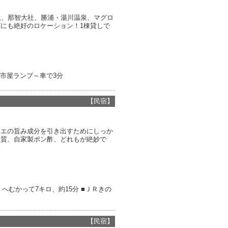
滝、那智大社、勝浦・湯川温泉、マグロ
にも絶好のロケーション！1棟貸しで
～市屋ランプ～車で3分
【民宿】
クエの旨み成分を引き出すためにしっか
ン質、自家製ポン酢、どれもが絶妙で
へむかって7キロ、約15分 ■ＪＲきの
【民宿】