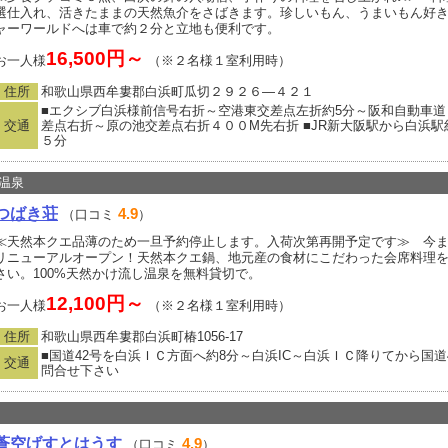
選仕入れ、活きたままの天然魚介をさばきます。珍しいもん、うまいもん好
ャーワールドへは車で約２分と立地も便利です。
16,500円～
お一人様
（※２名様１室利用時）
住所
和歌山県西牟婁郡白浜町瓜切２９２６―４２１
■エクシブ白浜様前信号右折～空港東交差点左折約5分～阪和自動車道 
交通
差点右折～原の池交差点右折４００M先右折 ■JR新大阪駅から白浜
５分
温泉
つばき荘
4.9
（口コミ
）
≪天然本クエ品薄のため一旦予約停止します。入荷次第再開予定です≫ 今
リニューアルオープン！天然本クエ鍋、地元産の食材にこだわった会席料理
さい。100%天然かけ流し温泉を無料貸切で。
12,100円～
お一人様
（※２名様１室利用時）
住所
和歌山県西牟婁郡白浜町椿1056‐17
■国道42号を白浜ＩＣ方面へ約8分～白浜IC～白浜ＩＣ降りてから国道
交通
問合せ下さい
蒼空げすとはうす
4.9
（口コミ
）