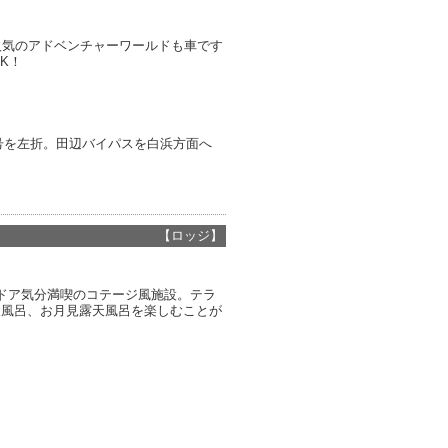
人気のアドベンチャーワールドも車です
K！
信号を左折。田辺バイパスを白浜方面へ
【ロッジ】
ドア気分満喫のコテージ風施設。テラ
天風呂、お月見露天風呂を楽しむことが