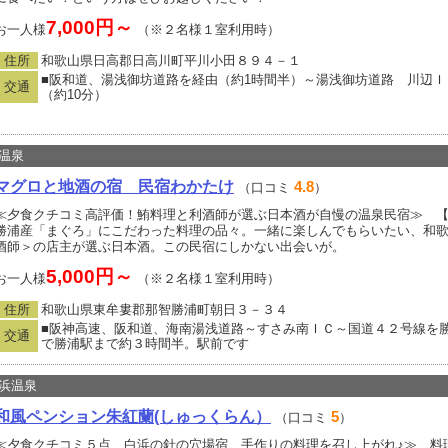
7,000円～
お一人様
（※２名様１室利用時）
住所
和歌山県日高郡日高川町平川小田８９４－１
■阪和道、湯浅御坊道路を経由（約1時間半）～湯浅御坊道路 川辺ＩＣ
交通
（約10分）
温泉
マグロと地酒の宿 民宿わかたけ
4.8
（口コミ
）
≪夕食クチコミ高評価！鮪料理と利酒師が選ぶ日本酒が自慢の温泉民宿≫ 【
勝浦産「まぐろ」にこだわった料理の品々。一緒に楽しんでもらいたい、和
酒師＞の店主が選ぶ日本酒。この民宿にしかない出会いが。
5,000円～
お一人様
（※２名様１室利用時）
住所
和歌山県東牟婁郡那智勝浦町朝日３－３４
■阪神高速、阪和道、海南湯浅道路～すさみ南ＩＣ～国道４２号線を勝浦
交通
で勝浦駅まで約３時間半。駅前です
浜温泉
和風ペンション朱紅蘭(しゅっくらん）
5
（口コミ
）
≪夕食クチコミ５点、白浜の針の穴場宿、手作りの料理を召し上がれ♪≫ 料