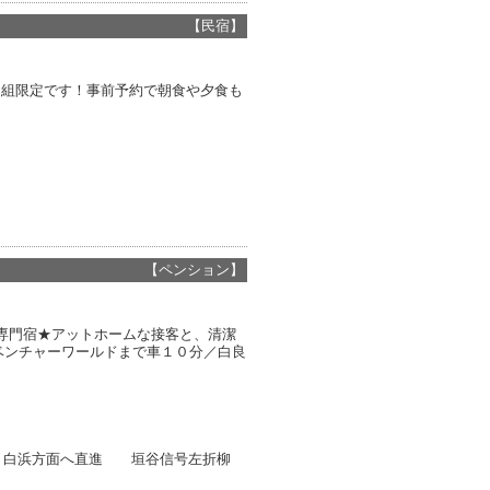
【民宿】
１組限定です！事前予約で朝食や夕食も
【ペンション】
専門宿★アットホームな接客と、清潔
ベンチャーワールドまで車１０分／白良
線より白浜方面へ直進 垣谷信号左折柳