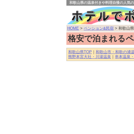
和歌山県の温泉付きや料理自慢の人気の
HOME
>
ペンション&民宿
> 和歌山県
格安で泊まれるペ
和歌山県TOP
｜
和歌山市・和歌の浦
熊野本宮大社・川湯温泉
｜
串本温泉