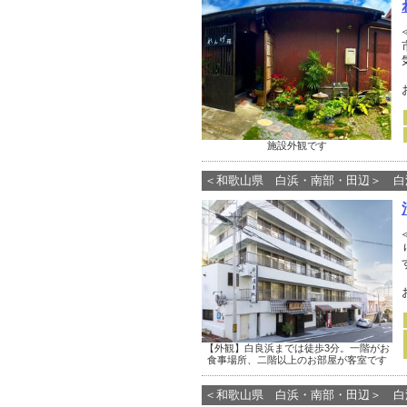
施設外観です
＜和歌山県 白浜・南部・田辺＞ 白
【外観】白良浜までは徒歩3分。一階がお
食事場所、二階以上のお部屋が客室です
＜和歌山県 白浜・南部・田辺＞ 白