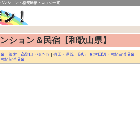
ペンション・格安民宿・ロッジ一覧
ンション＆民宿【和歌山県】
温泉・加太
｜
高野山・橋本市
｜
有田・湯浅・御坊
｜
紀伊田辺・南紀白浜温泉・
・南紀勝浦温泉