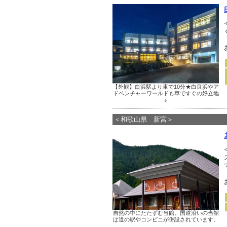
【外観】白浜駅より車で10分★白良浜やア
ドベンチャーワールドも車ですぐの好立地
♪
＜和歌山県 新宮＞
自然の中にたたずむ当館。国道沿いの当館
は道の駅やコンビニが併設されています。