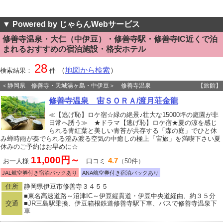
▼ Powered by じゃらんWebサービス
修善寺温泉・大仁（中伊豆）・修善寺駅・修善寺IC近くで泊
まれるおすすめの宿泊施設・格安ホテル
28
（
地図から検索
）
検索結果：
件
＜静岡県 修善寺・天城湯ヶ島・中伊豆＞ 修善寺温泉
【旅館】
修善寺温泉 宙ＳＯＲＡ/渡月荘金龍
≪【逃げ恥】ロケ宿☆緑の絶景♪壮大な15000坪の庭園が非
日常へ誘う≫ ★ドラマ【逃げ恥】ロケ宿★夏の涼を感じ
られる青紅葉と美しい青苔が共存する「森の庭」でひと休
み蝉時雨が奏でられる澄み渡る空気の中癒しの極上「宙旅」を満喫下さい夏
休みのご予約はお早めに☆
11,000円～
4.7
お一人様
口コミ
（50件）
JAL航空券付き宿泊パックあり
ANA航空券付き宿泊パックあり
住所
静岡県伊豆市修善寺３４５５
■東名高速道路～沼津IC～伊豆縦貫道・伊豆中央道経由、約３５分
交通
■JR三島駅乗換、伊豆箱根鉄道修善寺駅下車、バスで修善寺温泉下
車