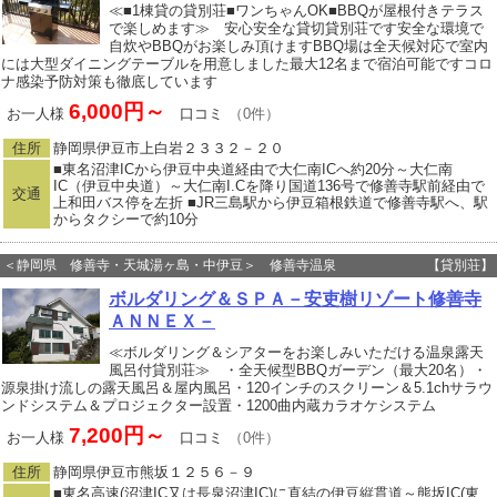
≪■1棟貸の貸別荘■ワンちゃんOK■BBQが屋根付きテラス
で楽しめます≫ 安心安全な貸切貸別荘です安全な環境で
自炊やBBQがお楽しみ頂けますBBQ場は全天候対応で室内
には大型ダイニングテーブルを用意しました最大12名まで宿泊可能ですコロ
ナ感染予防対策も徹底しています
6,000円～
お一人様
口コミ
（0件）
住所
静岡県伊豆市上白岩２３３２－２０
■東名沼津ICから伊豆中央道経由で大仁南ICへ約20分～大仁南
IC（伊豆中央道）～大仁南I.Cを降り国道136号で修善寺駅前経由で
交通
上和田バス停を左折 ■JR三島駅から伊豆箱根鉄道で修善寺駅へ、駅
からタクシーで約10分
＜静岡県 修善寺・天城湯ヶ島・中伊豆＞ 修善寺温泉
【貸別荘】
ボルダリング＆ＳＰＡ－安吏樹リゾート修善寺
ＡＮＮＥＸ－
≪ボルダリング＆シアターをお楽しみいただける温泉露天
風呂付貸別荘≫ ・全天候型BBQガーデン（最大20名）・
源泉掛け流しの露天風呂＆屋内風呂・120インチのスクリーン＆5.1chサラウ
ンドシステム＆プロジェクター設置・1200曲内蔵カラオケシステム
7,200円～
お一人様
口コミ
（0件）
住所
静岡県伊豆市熊坂１２５６－９
■東名高速(沼津IC又は長泉沼津IC)に直結の伊豆縦貫道～熊坂IC(東