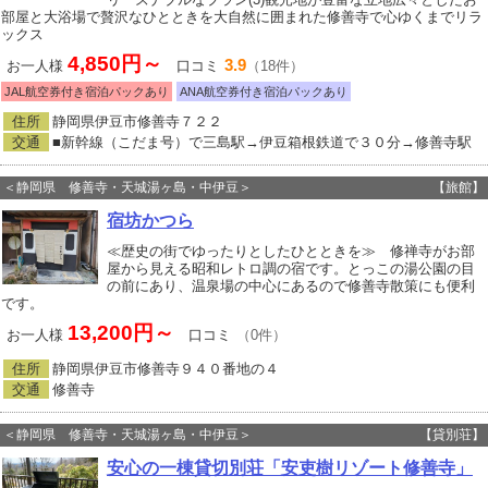
部屋と大浴場で贅沢なひとときを大自然に囲まれた修善寺で心ゆくまでリラ
ックス
4,850円～
3.9
お一人様
口コミ
（18件）
JAL航空券付き宿泊パックあり
ANA航空券付き宿泊パックあり
住所
静岡県伊豆市修善寺７２２
交通
■新幹線（こだま号）で三島駅→伊豆箱根鉄道で３０分→修善寺駅
＜静岡県 修善寺・天城湯ヶ島・中伊豆＞
【旅館】
宿坊かつら
≪歴史の街でゆったりとしたひとときを≫ 修禅寺がお部
屋から見える昭和レトロ調の宿です。とっこの湯公園の目
の前にあり、温泉場の中心にあるので修善寺散策にも便利
です。
13,200円～
お一人様
口コミ
（0件）
住所
静岡県伊豆市修善寺９４０番地の４
交通
修善寺
＜静岡県 修善寺・天城湯ヶ島・中伊豆＞
【貸別荘】
安心の一棟貸切別荘「安吏樹リゾート修善寺」