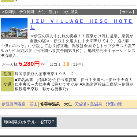
＜静岡県 伊豆長岡・大仁・韮山＞ 大仁温泉
【ホテル】
ＩＺＵ ＶＩＬＬＡＧＥ ＨＥＳＯ ＨＯＴＥ
Ｌ
≪伊豆の真ん中に旅の拠点！！源泉かけ流し温泉、泉質が
自慢の宿≫ 伊豆中央道大仁中央IC降りてすぐ、道の駅
「伊豆のへそ」に併設しており好立地。温泉は全国でもトップクラスの強ア
ルカリ性単純温泉（当社調べ泉質全国第３位）。地域初完全キャッシュレス
決済導入。
5,280円～
3.9
お一人様
口コミ
（11件）
住所
静岡県伊豆の国市田京１９５－２
■東名高速、沼津ICから伊豆縦貫道、伊豆中央道へ～伊豆中央道大
交通
仁中央IC～大仁中央IC降りてすぐ左 ■東海道新幹線三島駅～伊豆箱
根鉄道田京駅 駅から徒歩7分
伊豆長岡温泉・韮山
│
修善寺温泉・大仁
│
天城湯ヶ島温泉・浄蓮の滝
静岡県のホテル・宿TOP