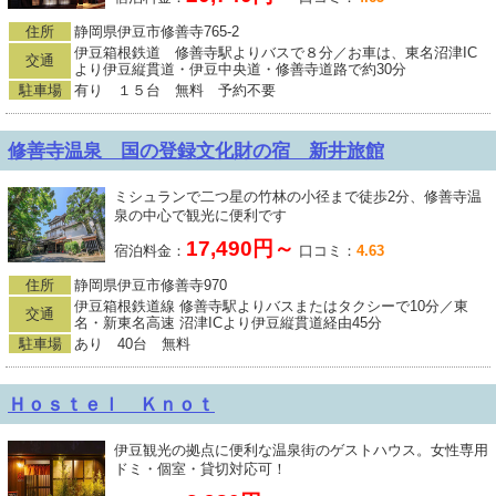
住所
静岡県伊豆市修善寺765-2
伊豆箱根鉄道 修善寺駅よりバスで８分／お車は、東名沼津IC
交通
より伊豆縦貫道・伊豆中央道・修善寺道路で約30分
駐車場
有り １５台 無料 予約不要
修善寺温泉 国の登録文化財の宿 新井旅館
ミシュランで二つ星の竹林の小径まで徒歩2分、修善寺温
泉の中心で観光に便利です
17,490円～
宿泊料金：
口コミ：
4.63
住所
静岡県伊豆市修善寺970
伊豆箱根鉄道線 修善寺駅よりバスまたはタクシーで10分／東
交通
名・新東名高速 沼津ICより伊豆縦貫道経由45分
駐車場
あり 40台 無料
Ｈｏｓｔｅｌ Ｋｎｏｔ
伊豆観光の拠点に便利な温泉街のゲストハウス。女性専用
ドミ・個室・貸切対応可！