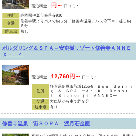
円～
宿泊料金：
口コミ：
住所
静岡県伊豆市修善寺938
修善寺駅よりバスで約５分「修善寺温泉」バス停下車、徒歩約
交通
５分
駐車場
無し
ボルダリング＆ＳＰＡ－安吏樹リゾート修善寺ＡＮＮＥ
Ｘ－ ＾
12,760円～
宿泊料金：
口コミ：
静岡県伊豆市熊坂1256-9 Ｂｏｕｌｄｅｒｉｎ
住所
ｇ ＆ ＳＰＡ ーＡｒｉｋｉ Ｒｅｓｏｒ
ｔ Ｓｈｕｚｅｎｊｉ ＡＮＮＥＸー
交通
大仁駅から車で約９分
駐車場
有り
修善寺温泉 宙ＳＯＲＡ 渡月荘金龍