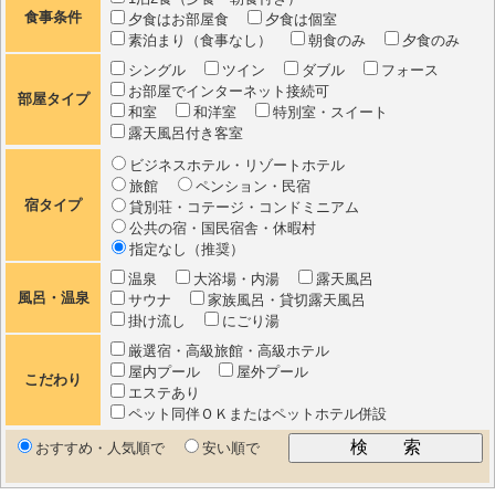
食事条件
夕食はお部屋食
夕食は個室
素泊まり（食事なし）
朝食のみ
夕食のみ
シングル
ツイン
ダブル
フォース
お部屋でインターネット接続可
部屋タイプ
和室
和洋室
特別室・スイート
露天風呂付き客室
ビジネスホテル・リゾートホテル
旅館
ペンション・民宿
宿タイプ
貸別荘・コテージ・コンドミニアム
公共の宿・国民宿舎・休暇村
指定なし（推奨）
温泉
大浴場・内湯
露天風呂
風呂・温泉
サウナ
家族風呂・貸切露天風呂
掛け流し
にごり湯
厳選宿・高級旅館・高級ホテル
屋内プール
屋外プール
こだわり
エステあり
ペット同伴ＯＫまたはペットホテル併設
おすすめ・人気順で
安い順で