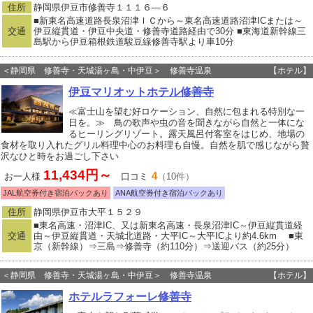
住所
静岡県伊豆市修善寺１１１６―６
■新東名高速道路長泉沼津ＩＣから～東名高速道路沼津ICまたは～
交通
伊豆縦貫道・伊豆中央道・修善寺道路経由で30分 ■東海道新幹線三
島駅から伊豆箱根鉄道駿豆線修善寺駅より車10分
＜静岡県 修善寺・天城湯ヶ島・中伊豆＞ 修善寺温泉
【ホテル】
伊豆マリオットホテル修善寺
≪富士山を望む好ロケーション、自然に包まれる特別な一
日を。≫ 鳥の歌声や虫の音を聞きながら自然と一体にな
るヒーリングリゾート。露天風呂付客室をはじめ、地場の
食材を取り入れたグリル料理中心のお料理も自慢。自然を肌で感じながら贅
沢なひと時をお過ごし下さい
11,434円～
4
お一人様
口コミ
（10件）
JAL航空券付き宿泊パックあり
ANA航空券付き宿泊パックあり
住所
静岡県伊豆市大平１５２９
■東名高速・沼津IC、又は新東名高速・長泉沼津IC～伊豆縦貫道経
交通
由～伊豆縦貫道・天城北道路・大平IC～大平ICより約4.6km ■東
京（新幹線）⇒三島⇒修善寺（約110分）⇒送迎バス（約25分）
＜静岡県 修善寺・天城湯ヶ島・中伊豆＞ 修善寺温泉
【ホテル】
ホテルラフォーレ修善寺