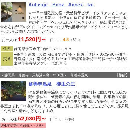
Auberge Booz Annex Izu
≪一日一組限定の宿・天然酵母ピザ・イタリアンとしゃぶ
しゃぶを堪能≫ 中伊豆に位置する修善寺にて一日一組限
定の宿・オーベルジュにてわんちゃんと一緒に厳選された
食材をお部屋のダイニングでゆったり天然酵母ピザ・イタリアンコースとし
ゃぶしゃぶ鍋をご堪能ください。
11,520円～
4.8
お一人様
口コミ
（5件）
住所
静岡県伊豆市下白岩１３１２‐５８
■修善寺道路・大仁南ICまで約17分～修善寺道路・大仁南IC～修善
交通
寺道路・大仁南ICから約17分 ■JR東海道新幹線三島駅⇒伊豆箱根鉄
道⇒修善寺駅タクシーで約10分
＜静岡県 修善寺・天城湯ヶ島・中伊豆＞ 修善寺温泉
【旅館】
修善寺温泉 柳生の庄
≪名湯修善寺温泉にひっそりと佇む竹林に囲まれた伝統の
隠れ湯宿≫ 修善寺の奥に佇む閑静な旅館。四季折々の懐
石料理と季節の移ろいが見事な露天風呂が好評。全１５の
客室はそれぞれ趣が異なり、来る度ごとに旅情を愉しむことができ、露天風
呂付客室や離れなどもおすすめ。
52,030円～
お一人様
口コミ
（2件）
JAL航空券付き宿泊パックあり