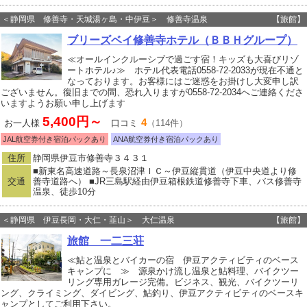
＜静岡県 修善寺・天城湯ヶ島・中伊豆＞ 修善寺温泉
【旅館】
ブリーズベイ修善寺ホテル（ＢＢＨグループ）
≪オールインクルーシブで過ごす宿！キッズも大喜びリゾ
ートホテル♪≫ ホテル代表電話0558-72-2033が現在不通と
なっております。お客様にはご迷惑をお掛けし大変申し訳
ございません。復旧までの間、恐れ入りますが0558-72-2034へご連絡くださ
いますようお願い申し上げます
5,400円～
4
お一人様
口コミ
（114件）
JAL航空券付き宿泊パックあり
ANA航空券付き宿泊パックあり
住所
静岡県伊豆市修善寺３４３１
■新東名高速道路～長泉沼津ＩＣ～伊豆縦貫道（伊豆中央道より修
交通
善寺道路へ） ■JR三島駅経由伊豆箱根鉄道修善寺下車、バス修善寺
温泉、徒歩10分
＜静岡県 伊豆長岡・大仁・韮山＞ 大仁温泉
【旅館】
旅館 一二三荘
≪鮎と温泉とバイカーの宿 伊豆アクティビティのベース
キャンプに ≫ 源泉かけ流し温泉と鮎料理、バイクツー
リング専用ガレージ完備。ビジネス、観光、バイクツーリ
ング、クライミング、ダイビング、鮎釣り、伊豆アクティビティのベースキ
ャンプとしてご利用下さい。