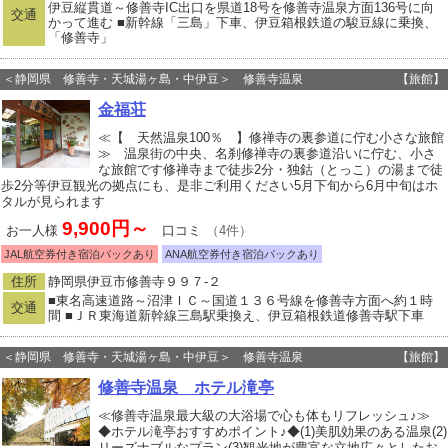
伊豆縦貫道～修善寺IC出口を県道18号を修善寺温泉方面136号に向
交通
かって進む ■新幹線「三島」下車、伊豆箱根鉄道の駿豆線に乗換、
「修善寺」
＜静岡県 修善寺・天城湯ヶ島・中伊豆＞ 修善寺温泉
【旅館】
金福荘
≪【 天然温泉100％ 】修禅寺の裏参道に佇む小さな旅館
≫ 温泉街の中央、名刹修禅寺の裏参道沿いに佇む、小さ
な旅館です修禅寺まで徒歩2分・独鈷（とっこ）の湯まで徒
歩2分等伊豆観光の拠点にも、是非ご利用ください5月下旬から6月中旬はホ
タルが見られます
9,900円～
お一人様
口コミ
（4件）
JAL航空券付き宿泊パックあり
ANA航空券付き宿泊パックあり
住所
静岡県伊豆市修善寺９９７‐２
■東名高速道路～沼津ＩＣ～国道１３６号線を修善寺方面へ約１時
交通
間 ■ＪＲ東海道新幹線三島駅乗換え、伊豆箱根鉄道修善寺駅下車
＜静岡県 修善寺・天城湯ヶ島・中伊豆＞ 修善寺温泉
【旅館】
修善寺温泉 ホテル滝亭
≪修善寺温泉最大級の大浴場で心も体もリフレッシュ♪≫
◆ホテル滝亭おすすめポイント♪◆(1)美肌効果のある温泉(2)
リーズナブルなプラン(3)観光地が豊富な立地広々としたお