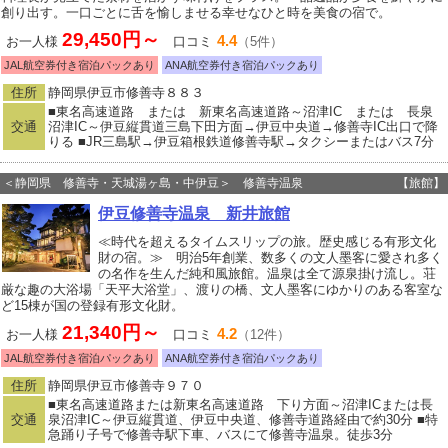
創り出す。一口ごとに舌を愉しませる幸せなひと時を美食の宿で。
29,450円～
4.4
お一人様
口コミ
（5件）
JAL航空券付き宿泊パックあり
ANA航空券付き宿泊パックあり
住所
静岡県伊豆市修善寺８８３
■東名高速道路 または 新東名高速道路～沼津IC または 長泉
交通
沼津IC～伊豆縦貫道三島下田方面→伊豆中央道→修善寺IC出口で降
りる ■JR三島駅→伊豆箱根鉄道修善寺駅→タクシーまたはバス7分
＜静岡県 修善寺・天城湯ヶ島・中伊豆＞ 修善寺温泉
【旅館】
伊豆修善寺温泉 新井旅館
≪時代を超えるタイムスリップの旅。歴史感じる有形文化
財の宿。≫ 明治5年創業、数多くの文人墨客に愛され多く
の名作を生んだ純和風旅館。温泉は全て源泉掛け流し。荘
厳な趣の大浴場「天平大浴堂」、渡りの橋、文人墨客にゆかりのある客室な
ど15棟が国の登録有形文化財。
21,340円～
4.2
お一人様
口コミ
（12件）
JAL航空券付き宿泊パックあり
ANA航空券付き宿泊パックあり
住所
静岡県伊豆市修善寺９７０
■東名高速道路または新東名高速道路 下り方面～沼津ICまたは長
交通
泉沼津IC～伊豆縦貫道、伊豆中央道、修善寺道路経由で約30分 ■特
急踊り子号で修善寺駅下車、バスにて修善寺温泉。徒歩3分