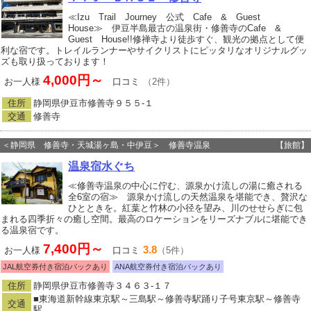
≪Izu Trail Journey 公式 Cafe & Guest
House≫ 伊豆半島最古の温泉街・修善寺のCafe &
Guest House!!修禅寺より徒歩すぐ、観光の拠点として便
利な宿です。トレイルランナーやサイクリストにピッタリなオリジナルグッ
ズも取り扱っております！
4,000円～
お一人様
口コミ
（2件）
住所
静岡県伊豆市修善寺９５５‐１
交通
修善寺
＜静岡県 修善寺・天城湯ヶ島・中伊豆＞ 修善寺温泉
【旅館】
温泉宿水ぐち
≪修善寺温泉の中心に佇む、源泉かけ流しの湯に癒される
全6室の宿≫ 源泉かけ流しの天然温泉を堪能でき、贅沢な
ひとときを。紅葉と竹林の小径を望み、川のせせらぎに包
まれる四季折々の癒し空間。最高のロケーションをリーズナブルに堪能でき
る温泉宿です。
7,400円～
3.8
お一人様
口コミ
（5件）
JAL航空券付き宿泊パックあり
ANA航空券付き宿泊パックあり
住所
静岡県伊豆市修善寺３４６３‐１７
■東海道新幹線東京駅～三島駅～修善寺駅踊り子号東京駅～修善寺
交通
駅