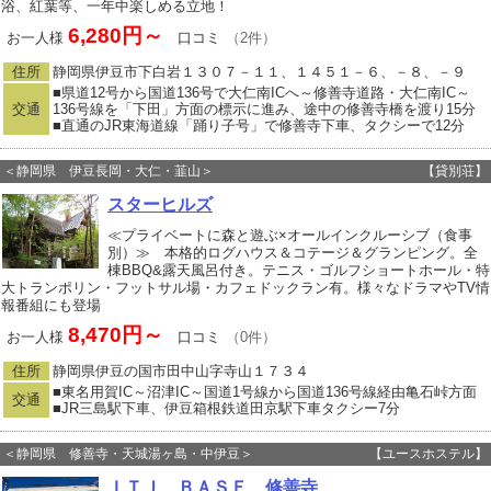
浴、紅葉等、一年中楽しめる立地！
6,280円～
お一人様
口コミ
（2件）
住所
静岡県伊豆市下白岩１３０７－１１、１４５１－６、－８、－９
■県道12号から国道136号で大仁南ICへ～修善寺道路・大仁南IC～
交通
136号線を「下田」方面の標示に進み、途中の修善寺橋を渡り15分
■直通のJR東海道線「踊り子号」で修善寺下車、タクシーで12分
＜静岡県 伊豆長岡・大仁・韮山＞
【貸別荘】
スターヒルズ
≪プライベートに森と遊ぶ×オールインクルーシブ（食事
別）≫ 本格的ログハウス＆コテージ＆グランピング。全
棟BBQ&露天風呂付き。テニス・ゴルフショートホール・特
大トランポリン・フットサル場・カフェドックラン有。様々なドラマやTV情
報番組にも登場
8,470円～
お一人様
口コミ
（0件）
住所
静岡県伊豆の国市田中山字寺山１７３４
■東名用賀IC～沼津IC～国道1号線から国道136号線経由亀石峠方面
交通
■JR三島駅下車、伊豆箱根鉄道田京駅下車タクシー7分
＜静岡県 修善寺・天城湯ヶ島・中伊豆＞
【ユースホステル】
ＩＴＪ ＢＡＳＥ 修善寺