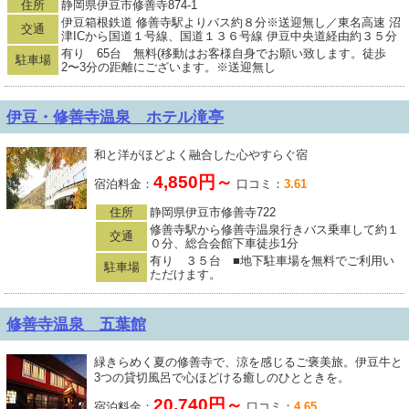
住所
静岡県伊豆市修善寺874-1
伊豆箱根鉄道 修善寺駅よりバス約８分※送迎無し／東名高速 沼
交通
津ICから国道１号線、国道１３６号線 伊豆中央道経由約３５分
有り 65台 無料(移動はお客様自身でお願い致します。徒歩
駐車場
2〜3分の距離にございます。※送迎無し
伊豆・修善寺温泉 ホテル滝亭
和と洋がほどよく融合した心やすらぐ宿
4,850円～
宿泊料金：
口コミ：
3.61
住所
静岡県伊豆市修善寺722
修善寺駅から修善寺温泉行きバス乗車して約１
交通
０分、総合会館下車徒歩1分
有り ３５台 ■地下駐車場を無料でご利用い
駐車場
ただけます。
修善寺温泉 五葉館
緑きらめく夏の修善寺で、涼を感じるご褒美旅。伊豆牛と
3つの貸切風呂で心ほどける癒しのひとときを。
20,740円～
宿泊料金：
口コミ：
4.65