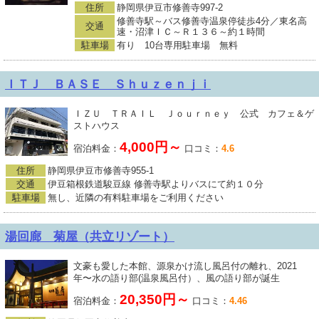
住所
静岡県伊豆市修善寺997-2
修善寺駅～バス修善寺温泉停徒歩4分／東名高
交通
速・沼津ＩＣ～Ｒ１３６～約１時間
駐車場
有り 10台専用駐車場 無料
ＩＴＪ ＢＡＳＥ Ｓｈｕｚｅｎｊｉ
ＩＺＵ ＴＲＡＩＬ Ｊｏｕｒｎｅｙ 公式 カフェ＆ゲ
ストハウス
4,000円～
宿泊料金：
口コミ：
4.6
住所
静岡県伊豆市修善寺955-1
交通
伊豆箱根鉄道駿豆線 修善寺駅よりバスにて約１０分
駐車場
無し、近隣の有料駐車場をご利用ください
湯回廊 菊屋（共立リゾート）
文豪も愛した本館、源泉かけ流し風呂付の離れ、2021
年〜水の語り部(温泉風呂付）、風の語り部が誕生
20,350円～
宿泊料金：
口コミ：
4.46