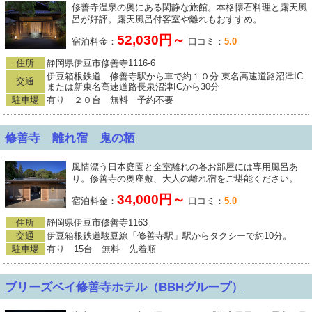
修善寺温泉の奥にある閑静な旅館。本格懐石料理と露天風
呂が好評。露天風呂付客室や離れもおすすめ。
52,030円～
宿泊料金：
口コミ：
5.0
住所
静岡県伊豆市修善寺1116-6
伊豆箱根鉄道 修善寺駅から車で約１０分 東名高速道路沼津IC
交通
または新東名高速道路長泉沼津ICから30分
駐車場
有り ２０台 無料 予約不要
修善寺 離れ宿 鬼の栖
風情漂う日本庭園と全室離れの各お部屋には専用風呂あ
り。修善寺の奥座敷、大人の離れ宿をご堪能ください。
34,000円～
宿泊料金：
口コミ：
5.0
住所
静岡県伊豆市修善寺1163
交通
伊豆箱根鉄道駿豆線「修善寺駅」駅からタクシーで約10分。
駐車場
有り 15台 無料 先着順
ブリーズベイ修善寺ホテル（BBHグループ）