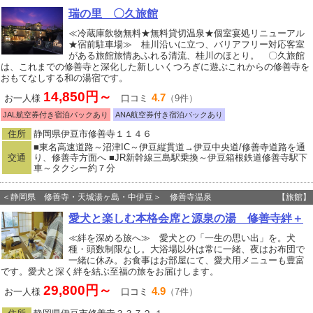
瑞の里 〇久旅館
≪冷蔵庫飲物無料★無料貸切温泉★個室宴処リニューアル
★宿前駐車場≫ 桂川沿いに立つ、バリアフリー対応客室
がある旅館旅情あふれる清流、桂川のほとり。 〇久旅館
は、これまでの修善寺と深化した新しいくつろぎに遊ぶこれからの修善寺を
おもてなしする和の湯宿です。
14,850円～
4.7
お一人様
口コミ
（9件）
JAL航空券付き宿泊パックあり
ANA航空券付き宿泊パックあり
住所
静岡県伊豆市修善寺１１４６
■東名高速道路～沼津IC～伊豆縦貫道→伊豆中央道/修善寺道路を通
交通
り、修善寺方面へ ■JR新幹線三島駅乗換～伊豆箱根鉄道修善寺駅下
車～タクシー約７分
＜静岡県 修善寺・天城湯ヶ島・中伊豆＞ 修善寺温泉
【旅館】
愛犬と楽しむ本格会席と源泉の湯 修善寺絆＋
≪絆を深める旅へ≫ 愛犬との「一生の思い出」を。犬
種・頭数制限なし。大浴場以外は常に一緒、夜はお布団で
一緒に休み。お食事はお部屋にて、愛犬用メニューも豊富
です。愛犬と深く絆を結ぶ至福の旅をお届けします。
29,800円～
4.9
お一人様
口コミ
（7件）