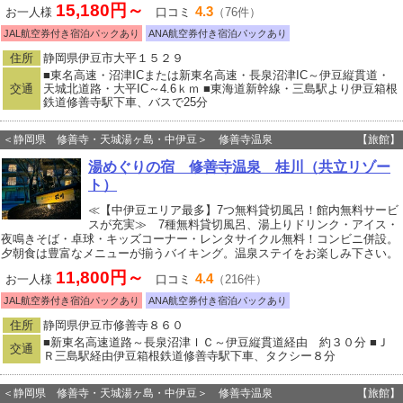
15,180円～
4.3
お一人様
口コミ
（76件）
JAL航空券付き宿泊パックあり
ANA航空券付き宿泊パックあり
住所
静岡県伊豆市大平１５２９
■東名高速・沼津ICまたは新東名高速・長泉沼津IC～伊豆縦貫道・
交通
天城北道路・大平IC～4.6ｋｍ ■東海道新幹線・三島駅より伊豆箱根
鉄道修善寺駅下車、バスで25分
＜静岡県 修善寺・天城湯ヶ島・中伊豆＞ 修善寺温泉
【旅館】
湯めぐりの宿 修善寺温泉 桂川（共立リゾー
ト）
≪【中伊豆エリア最多】7つ無料貸切風呂！館内無料サービ
スが充実≫ 7種無料貸切風呂、湯上りドリンク・アイス・
夜鳴きそば・卓球・キッズコーナー・レンタサイクル無料！コンビニ併設。
夕朝食は豊富なメニューが揃うバイキング。温泉ステイをお楽しみ下さい。
11,800円～
4.4
お一人様
口コミ
（216件）
JAL航空券付き宿泊パックあり
ANA航空券付き宿泊パックあり
住所
静岡県伊豆市修善寺８６０
■新東名高速道路～長泉沼津ＩＣ～伊豆縦貫道経由 約３０分 ■Ｊ
交通
Ｒ三島駅経由伊豆箱根鉄道修善寺駅下車、タクシー８分
＜静岡県 修善寺・天城湯ヶ島・中伊豆＞ 修善寺温泉
【旅館】