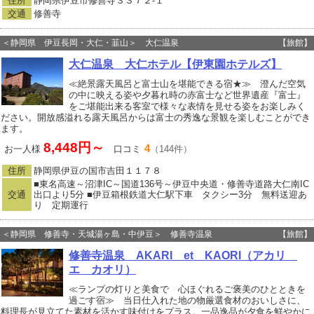
住所
静岡県伊豆市修善寺３３７２‐１
交通
修善寺
＜静岡県 伊豆長岡・大仁・韮山＞ 大仁温泉
【旅館】
大仁温泉 大仁ホテル【伊東園ホテルズ】
≪絶景露天風呂と富士山を堪能できる宿★≫ 澄んだ空気
の中に映える姿や夕暮れ時の赤富士など世界遺産『富士』
をご堪能出来る客室で様々な表情を見せる姿をお楽しみく
ださい。開放感溢れる露天風呂からは富士の秀逸な景観を楽しむことができ
ます。
8,448円～
4
お一人様
口コミ
（144件）
住所
静岡県伊豆の国市吉田１１７８
■東名高速～沼津IC～国道136号～伊豆中央道・修善寺道路大仁南IC
交通
出口より5分 ■伊豆箱根鉄道大仁駅下車 タクシー3分 無料送迎あ
り 定期運行
＜静岡県 修善寺・天城湯ヶ島・中伊豆＞ 修善寺温泉
【旅館】
修善寺温泉 AKARI et KAORI（アカリ
エ カオリ）
≪ランプの灯りと美食で 心ほぐれるご褒美のひとときを
過ごす宿≫ 当日仕入れた地の物厳選食材のおいしさに、
料理長が見立てた素材を活かす味付けをプラス。一品逸品が夕食を鮮やかに