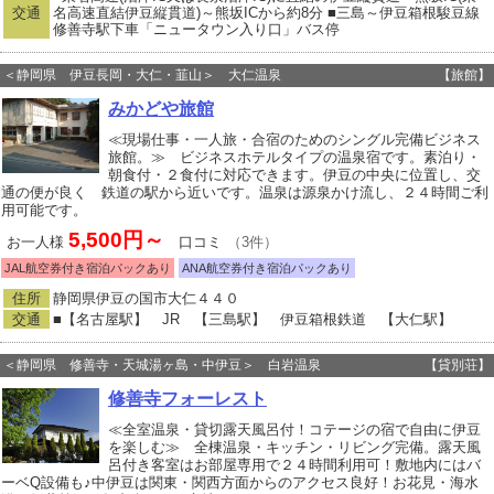
交通
名高速直結伊豆縦貫道)～熊坂ICから約8分 ■三島～伊豆箱根駿豆線
修善寺駅下車「ニュータウン入り口」バス停
＜静岡県 伊豆長岡・大仁・韮山＞ 大仁温泉
【旅館】
みかどや旅館
≪現場仕事・一人旅・合宿のためのシングル完備ビジネス
旅館。≫ ビジネスホテルタイプの温泉宿です。素泊り・
朝食付・２食付に対応できます。伊豆の中央に位置し、交
通の便が良く 鉄道の駅から近いです。温泉は源泉かけ流し、２４時間ご利
用可能です。
5,500円～
お一人様
口コミ
（3件）
JAL航空券付き宿泊パックあり
ANA航空券付き宿泊パックあり
住所
静岡県伊豆の国市大仁４４０
交通
■【名古屋駅】 JR 【三島駅】 伊豆箱根鉄道 【大仁駅】
＜静岡県 修善寺・天城湯ヶ島・中伊豆＞ 白岩温泉
【貸別荘】
修善寺フォーレスト
≪全室温泉・貸切露天風呂付！コテージの宿で自由に伊豆
を楽しむ≫ 全棟温泉・キッチン・リビング完備。露天風
呂付き客室はお部屋専用で２４時間利用可！敷地内にはバ
ーベQ設備も♪中伊豆は関東・関西方面からのアクセス良好！お花見・海水