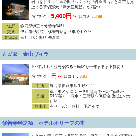
岩山をドリル１本で掘りつくった『岩窟風呂』と星空を見
上げる貸切露天『満天星風呂』が好評♪
5,400円～
宿泊料金：
口コミ：
3.89
住所
静岡県伊豆市修善寺3431
交通
伊豆箱根鉄道 修善寺駅より車で１０分
駐車場
有り 30台 無料 先着順
古民家 金山ヴィラ
100年以上の歴史を誇る古民家を一棟まるまる貸切！
円～
宿泊料金：
口コミ：
3.83
住所
静岡県伊豆市瓜生野322-1
車：東名沼津IC〜伊豆縦貫道〜大仁南IC〜
交通
R136沿い 電車：三島駅〜伊豆箱根鉄道〜大
仁駅
駐車場
有り 5台 無料 予約不要
修善寺時之栖 ホテルオリーブの木
＜ドーム型ハウス＞戸建てのお部屋で広々ステイ♪家族や