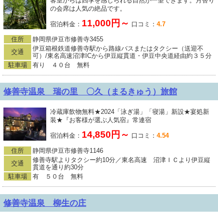
客室からは四季を感じられる自然が一望できます。月替り
の会席は人気の絶品です。
11,000円～
宿泊料金：
口コミ：
4.7
住所
静岡県伊豆市修善寺3455
伊豆箱根鉄道修善寺駅から路線バスまたはタクシー（送迎不
交通
可）/東名高速沼津ICから伊豆縦貫道・伊豆中央道経由約３５分
駐車場
有り ４０台 無料
修善寺温泉 瑞の里 〇久（まるきゅう）旅館
冷蔵庫飲物無料★2024「泳ぎ湯」「寝湯」新設★宴処新
装★『お客様が選ぶ人気宿』常連宿
14,850円～
宿泊料金：
口コミ：
4.54
住所
静岡県伊豆市修善寺1146
修善寺駅よりタクシー約10分／東名高速 沼津ＩＣより伊豆縦
交通
貫道を通り約30分
駐車場
有 ５０台 無料
修善寺温泉 柳生の庄