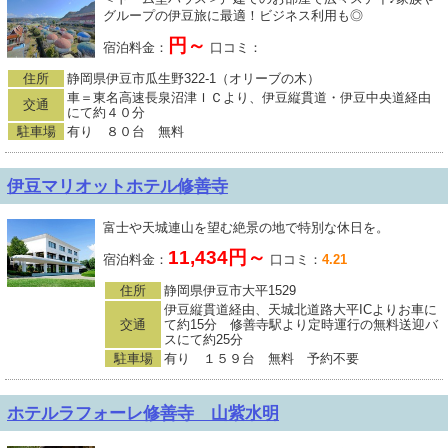
グループの伊豆旅に最適！ビジネス利用も◎
円～
宿泊料金：
口コミ：
住所
静岡県伊豆市瓜生野322-1（オリーブの木）
車＝東名高速長泉沼津ＩＣより、伊豆縦貫道・伊豆中央道経由
交通
にて約４０分
駐車場
有り ８０台 無料
伊豆マリオットホテル修善寺
富士や天城連山を望む絶景の地で特別な休日を。
11,434円～
宿泊料金：
口コミ：
4.21
住所
静岡県伊豆市大平1529
伊豆縦貫道経由、天城北道路大平ICよりお車に
交通
て約15分 修善寺駅より定時運行の無料送迎バ
スにて約25分
駐車場
有り １５９台 無料 予約不要
ホテルラフォーレ修善寺 山紫水明