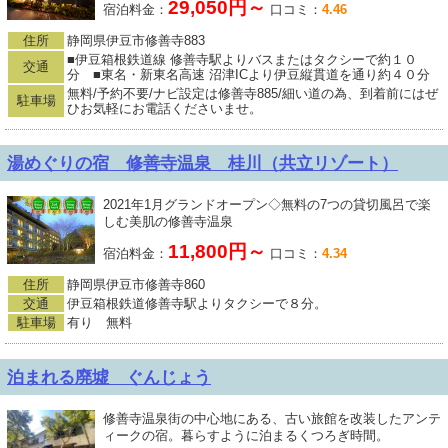
29,050円～
宿泊料金：
口コミ：
4.46
住所
静岡県伊豆市修善寺883
■伊豆箱根鉄道線 修善寺駅よりバスまたはタクシーで約１０
交通
分 ■東名・新東名高速 沼津ICより伊豆縦貫道を通り約４０分
無料/予約不要/ナビ設定は修善寺885/細い道の為、到着前にはぜ
駐車場
ひお気軽にお電話くださいませ。
湯めぐりの宿 修善寺温泉 桂川（共立リゾート）
2021年1月グランドオープン◇無料の7つの貸切風呂で楽
しむ美肌の修善寺温泉
11,800円～
宿泊料金：
口コミ：
4.34
住所
静岡県伊豆市修善寺860
交通
伊豆箱根鉄道修善寺駅よりタクシーで８分。
駐車場
有り 無料
泊まれる廃墟 ぐんじょう
修善寺温泉街の中心地にある、古い旅館を改装したアンテ
ィークの宿。暮らすように泊まるくつろぎ時間。