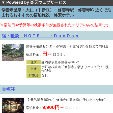
▼ Powered by 楽天ウェブサービス
修善寺温泉・大仁（中伊豆）・修善寺駅・修善寺IC 近くで泊
まれるおすすめの宿泊施設・格安ホテル
※宿泊日や予算等の検索条件が無視されたエリアのみの結果です
宿・暖談 ＨＯＴＥＬ ・ＤａｎＤａｎ
修善寺温泉センター部/和風一軒家貸切/5名様まで同料金
円～
宿泊料金：
口コミ：
住所
静岡県伊豆市修善寺816-2
伊豆箱根鉄道「修善寺」駅よりバスで7分、徒
交通
歩25分
駐車場
なし
金福荘
【 天然温泉100％ 】修禅寺の裏参道に佇む小さな旅館
9,900円～
宿泊料金：
口コミ：