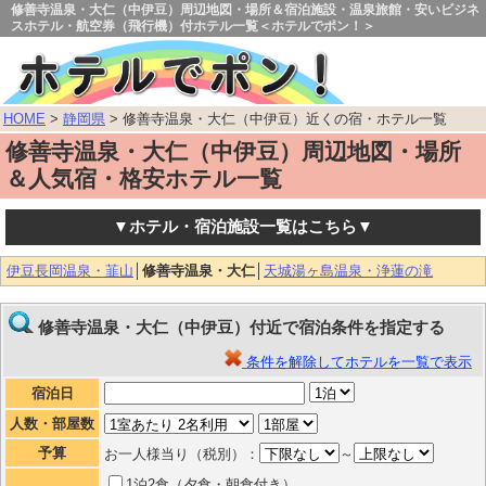
修善寺温泉・大仁（中伊豆）周辺地図・場所＆宿泊施設・温泉旅館・安いビジネ
スホテル・航空券（飛行機）付ホテル一覧＜ホテルでポン！＞
HOME
>
静岡県
> 修善寺温泉・大仁（中伊豆）近くの宿・ホテル一覧
修善寺温泉・大仁（中伊豆）周辺地図・場所
＆人気宿・格安ホテル一覧
▼ホテル・宿泊施設一覧はこちら▼
伊豆長岡温泉・韮山
│
修善寺温泉・大仁
│
天城湯ヶ島温泉・浄蓮の滝
修善寺温泉・大仁（中伊豆）付近で宿泊条件を指定する
条件を解除してホテルを一覧で表示
宿泊日
人数・部屋数
予算
お一人様当り（税別）：
～
1泊2食（夕食・朝食付き）