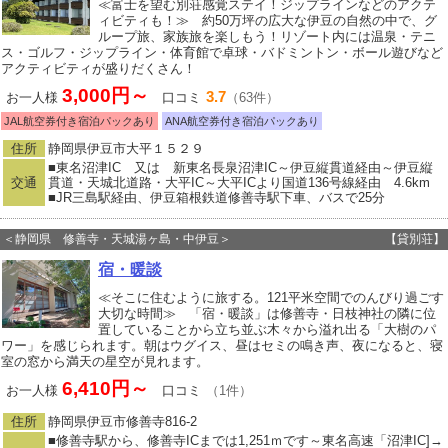
≪富士を望む別荘感覚ステイ！ジップラインなどのアクテ
ィビティも！≫ 約50万坪の広大な伊豆の自然の中で、グ
ループ旅、家族旅を楽しもう！リゾート内には温泉・テニ
ス・ゴルフ・ジップライン・体育館で卓球・バドミントン・ボール遊びなど
アクティビティが盛りだくさん！
3,000円～
3.7
お一人様
口コミ
（63件）
JAL航空券付き宿泊パックあり
ANA航空券付き宿泊パックあり
住所
静岡県伊豆市大平１５２９
■東名沼津IC 又は 新東名長泉沼津IC～伊豆縦貫道経由～伊豆縦
交通
貫道・天城北道路・大平IC～大平ICより国道136号線経由 4.6km
■JR三島駅経由、伊豆箱根鉄道修善寺駅下車、バスで25分
＜静岡県 修善寺・天城湯ヶ島・中伊豆＞
【貸別荘】
宿・暖談
≪そこに住むように旅する。121平米空間でのんびり過ごす
大切な時間≫ 「宿・暖談」は修善寺・日枝神社の隣に位
置していることから立ち並ぶ木々から溢れ出る「大樹のパ
ワー」を感じられます。朝はウグイス、昼はセミの鳴き声、夜になると、寝
室の窓から満天の星空が見れます。
6,410円～
お一人様
口コミ
（1件）
住所
静岡県伊豆市修善寺816‐2
■修善寺駅から、修善寺ICまでは1,251ｍです～東名高速「沼津IC]→