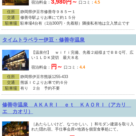
3,980円～
宿泊料金：
口コミ：
4.5
住所
静岡県伊豆市修善寺９８５ー１
交通
修善寺駅よりお車にて約１５分
駐車場
駐車場4台有（1泊300円・先着順）隣接私有地は立入禁止です
タイムトラベラー伊豆・修善寺温泉
【温泉付】 ｗｉｆｉ完備、先着２組様までＢＢＱ可、広
い１ＬＤＫ貸切 最大８名
円～
宿泊料金：
口コミ：
4.4
住所
静岡県伊豆市熊坂1255-433
交通
熊坂ＩＣよりお車で約６分
駐車場
有り ２台 予約不要
修善寺温泉 ＡＫＡＲＩ ｅｔ ＫＡＯＲＩ（アカリ
エ カオリ）
［あたらしいけど、なつかしい。］和モダン建築を取り入
れた隠れ宿。手仕事会席×地酒を個室食事処にて。