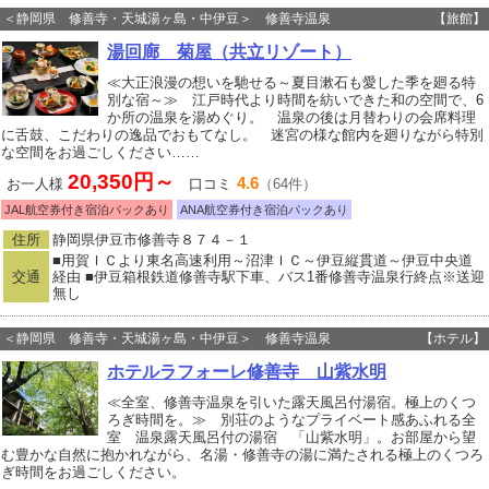
＜静岡県 修善寺・天城湯ヶ島・中伊豆＞ 修善寺温泉
【旅館】
湯回廊 菊屋（共立リゾート）
≪大正浪漫の想いを馳せる～夏目漱石も愛した季を廻る特
別な宿～≫ 江戸時代より時間を紡いできた和の空間で、6
か所の温泉を湯めぐり。 温泉の後は月替わりの会席料理
に舌鼓、こだわりの逸品でおもてなし。 迷宮の様な館内を廻りながら特別
な空間をお過ごしください……
20,350円～
4.6
お一人様
口コミ
（64件）
JAL航空券付き宿泊パックあり
ANA航空券付き宿泊パックあり
住所
静岡県伊豆市修善寺８７４－１
■用賀ＩＣより東名高速利用～沼津ＩＣ～伊豆縦貫道～伊豆中央道
交通
経由 ■伊豆箱根鉄道修善寺駅下車、バス1番修善寺温泉行終点※送迎
無し
＜静岡県 修善寺・天城湯ヶ島・中伊豆＞ 修善寺温泉
【ホテル】
ホテルラフォーレ修善寺 山紫水明
≪全室、修善寺温泉を引いた露天風呂付湯宿。極上のくつ
ろぎ時間を。≫ 別荘のようなプライベート感あふれる全
室 温泉露天風呂付の湯宿 「山紫水明」。お部屋から望
む豊かな自然に抱かれながら、名湯・修善寺の湯に満たされる極上のくつろ
ぎ時間をお過ごしください。