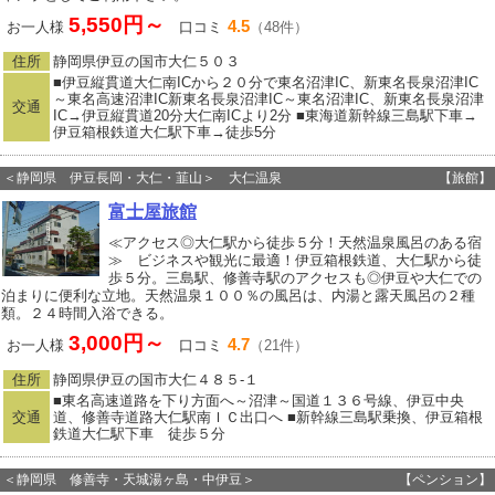
5,550円～
4.5
お一人様
口コミ
（48件）
住所
静岡県伊豆の国市大仁５０３
■伊豆縦貫道大仁南ICから２０分で東名沼津IC、新東名長泉沼津IC
～東名高速沼津IC新東名長泉沼津IC～東名沼津IC、新東名長泉沼津
交通
IC→伊豆縦貫道20分大仁南ICより2分 ■東海道新幹線三島駅下車→
伊豆箱根鉄道大仁駅下車→徒歩5分
＜静岡県 伊豆長岡・大仁・韮山＞ 大仁温泉
【旅館】
富士屋旅館
≪アクセス◎大仁駅から徒歩５分！天然温泉風呂のある宿
≫ ビジネスや観光に最適！伊豆箱根鉄道、大仁駅から徒
歩５分。三島駅、修善寺駅のアクセスも◎伊豆や大仁での
泊まりに便利な立地。天然温泉１００％の風呂は、内湯と露天風呂の２種
類。２４時間入浴できる。
3,000円～
4.7
お一人様
口コミ
（21件）
住所
静岡県伊豆の国市大仁４８５‐１
■東名高速道路を下り方面へ～沼津～国道１３６号線、伊豆中央
交通
道、修善寺道路大仁駅南ＩＣ出口へ ■新幹線三島駅乗換、伊豆箱根
鉄道大仁駅下車 徒歩５分
＜静岡県 修善寺・天城湯ヶ島・中伊豆＞
【ペンション】