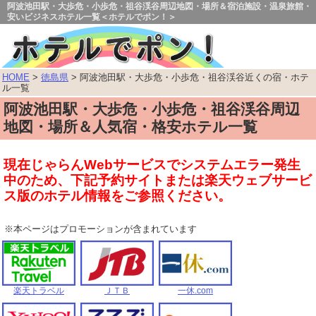
阿波池田駅・大歩危・小歩危・祖谷渓谷周辺地図・場所＆宿泊施設・温泉旅館・
安いビジネスホテル一覧＜ホテルでポン！＞
HOME
>
徳島県
> 阿波池田駅・大歩危・小歩危・祖谷渓谷近くの宿・ホテ
ル一覧
阿波池田駅・大歩危・小歩危・祖谷渓谷周辺
地図・場所＆人気宿・格安ホテル一覧
現在じゃらんWebサービスでシステムエラー発生
中のため、下記予約サイトまたは楽天ウェブサービ
ス版のホテル情報をご参照ください。
※本ページはプロモーションが含まれています
楽天トラベル
ＪＴＢ
一休.com