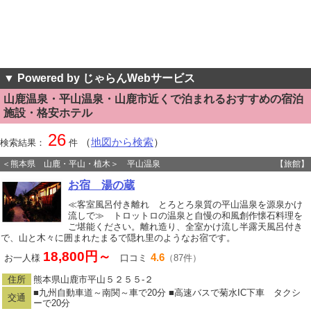
▼ Powered by じゃらんWebサービス
山鹿温泉・平山温泉・山鹿市近くで泊まれるおすすめの宿泊
施設・格安ホテル
26
（
地図から検索
）
検索結果：
件
＜熊本県 山鹿・平山・植木＞ 平山温泉
【旅館】
お宿 湯の蔵
≪客室風呂付き離れ とろとろ泉質の平山温泉を源泉かけ
流しで≫ トロットロの温泉と自慢の和風創作懐石料理を
ご堪能ください。離れ造り、全室かけ流し半露天風呂付き
で、山と木々に囲まれたまるで隠れ里のようなお宿です。
18,800円～
4.6
お一人様
口コミ
（87件）
住所
熊本県山鹿市平山５２５５‐２
■九州自動車道～南関～車で20分 ■高速バスで菊水IC下車 タクシ
交通
ーで20分