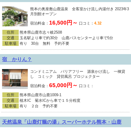
熊本の奥座敷山鹿温泉 全客室かけ流し内湯付き 2023年3
月別館オープン
16,500円～
宿泊料金：
口コミ：
4.32
住所
熊本県山鹿市志々岐2508
交通
玉名駅より車で約30分 山鹿バスセンターより車で5分
駐車場
有り 30台 無料 予約不要
宿 かりん？
コンドミニアム バリアフリー 源泉かけ流し 一棟貸
し コミック 貸切風呂 プロジェクター
65,000円～
宿泊料金：
口コミ：
住所
熊本県山鹿市山鹿1009-1
交通
植木IC 菊水ICから車で１５分程度
駐車場
有り ２台 予約不要
天然温泉「山鹿灯籠の湯」スーパーホテル熊本・山鹿