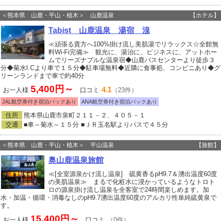
＜熊本県 山鹿・平山・植木＞ 山鹿温泉
【ホテル】
Tabist 山鹿温泉 湯宿 湶
≪頑張る貴方へ100%掛け流し美肌湯でリラックス☆全館無
料Wi-Fi完備≫ 観光に、湯治に、ビジネスに、アットホー
ムでリーズナブルな温泉宿◆山鹿バスセンターより徒歩３
分◆菊水I.Cより車で１５分◆駐車場無料◆近隣に食事処、コンビニあり◆グ
リーンランドまで車で約40分
5,400円～
4.1
お一人様
口コミ
（23件）
JAL航空券付き宿泊パックあり
ANA航空券付き宿泊パックあり
住所
熊本県山鹿市泉町２１１－２、４０５－１
交通
■車～菊水～１５分 ■ＪＲ玉名駅よりバスで４５分
＜熊本県 山鹿・平山・植木＞ 平山温泉
【旅館】
奥山鹿温泉旅館
≪[全室源泉かけ流し温泉] 硫黄香るpH9.7＆湧出温度60度
の美肌温泉≫ まるで化粧水に浸かっているようなトロト
ロの源泉掛け流し温泉を全客室で24時間楽しめます。加
水・加温・循環・消毒なしのpH9.7湧出温度60度のアルカリ性単純硫黄泉で
す。
15,400円～
お一人様
口コミ
（0件）