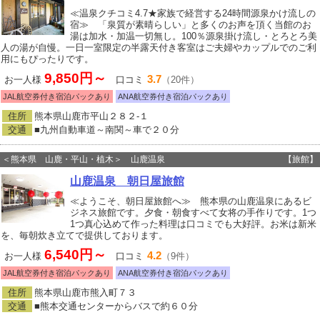
≪温泉クチコミ4.7★家族で経営する24時間源泉かけ流しの
宿≫ 「泉質が素晴らしい」と多くのお声を頂く当館のお
湯は加水・加温一切無し。100％源泉掛け流し・とろとろ美
人の湯が自慢。一日一室限定の半露天付き客室はご夫婦やカップルでのご利
用にもぴったりです。
9,850円～
3.7
お一人様
口コミ
（20件）
JAL航空券付き宿泊パックあり
ANA航空券付き宿泊パックあり
住所
熊本県山鹿市平山２８２‐１
交通
■九州自動車道～南関～車で２０分
＜熊本県 山鹿・平山・植木＞ 山鹿温泉
【旅館】
山鹿温泉 朝日屋旅館
≪ようこそ、朝日屋旅館へ≫ 熊本県の山鹿温泉にあるビ
ジネス旅館です。夕食・朝食すべて女将の手作りです。1つ
1つ真心込めて作った料理は口コミでも大好評。お米は新米
を、毎朝炊き立てで提供しております。
6,540円～
4.2
お一人様
口コミ
（9件）
JAL航空券付き宿泊パックあり
ANA航空券付き宿泊パックあり
住所
熊本県山鹿市熊入町７３
交通
■熊本交通センターからバスで約６０分