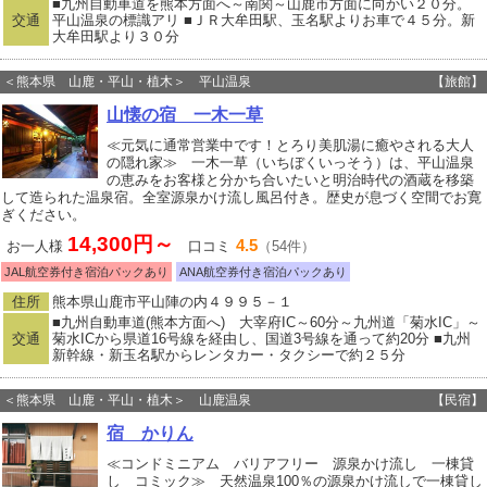
■九州自動車道を熊本方面へ～南関～山鹿市方面に向かい２０分。
交通
平山温泉の標識アリ ■ＪＲ大牟田駅、玉名駅よりお車で４５分。新
大牟田駅より３０分
＜熊本県 山鹿・平山・植木＞ 平山温泉
【旅館】
山懐の宿 一木一草
≪元気に通常営業中です！とろり美肌湯に癒やされる大人
の隠れ家≫ 一木一草（いちぼくいっそう）は、平山温泉
の恵みをお客様と分かち合いたいと明治時代の酒蔵を移築
して造られた温泉宿。全室源泉かけ流し風呂付き。歴史が息づく空間でお寛
ぎください。
14,300円～
4.5
お一人様
口コミ
（54件）
JAL航空券付き宿泊パックあり
ANA航空券付き宿泊パックあり
住所
熊本県山鹿市平山陣の内４９９５－１
■九州自動車道(熊本方面へ) 大宰府IC～60分～九州道「菊水IC」～
交通
菊水ICから県道16号線を経由し、国道3号線を通って約20分 ■九州
新幹線・新玉名駅からレンタカー・タクシーで約２５分
＜熊本県 山鹿・平山・植木＞ 山鹿温泉
【民宿】
宿 かりん
≪コンドミニアム バリアフリー 源泉かけ流し 一棟貸
し コミック≫ 天然温泉100％の源泉かけ流しで一棟貸し