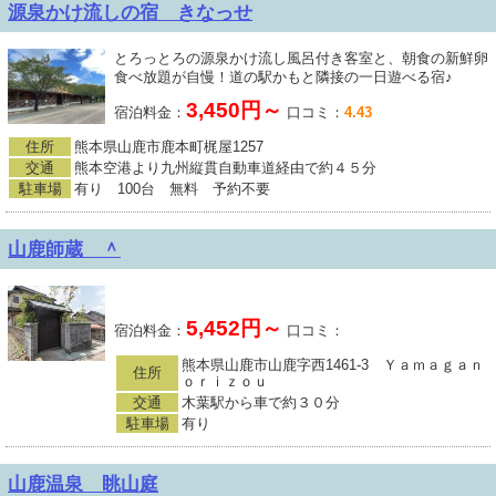
源泉かけ流しの宿 きなっせ
とろっとろの源泉かけ流し風呂付き客室と、朝食の新鮮卵
食べ放題が自慢！道の駅かもと隣接の一日遊べる宿♪
3,450円～
宿泊料金：
口コミ：
4.43
住所
熊本県山鹿市鹿本町梶屋1257
交通
熊本空港より九州縦貫自動車道経由で約４５分
駐車場
有り 100台 無料 予約不要
山鹿師蔵 ＾
5,452円～
宿泊料金：
口コミ：
熊本県山鹿市山鹿字西1461-3 Ｙａｍａｇａｎ
住所
ｏｒｉｚｏｕ
交通
木葉駅から車で約３０分
駐車場
有り
山鹿温泉 眺山庭