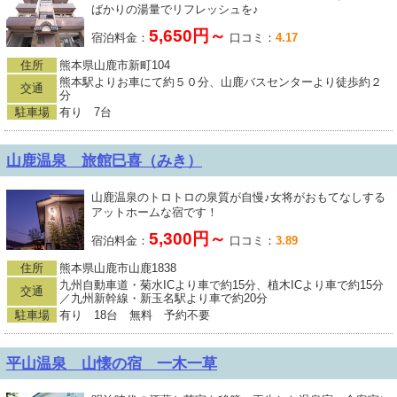
ばかりの湯量でリフレッシュを♪
5,650円～
宿泊料金：
口コミ：
4.17
住所
熊本県山鹿市新町104
熊本駅よりお車にて約５０分、山鹿バスセンターより徒歩約２
交通
分
駐車場
有り 7台
山鹿温泉 旅館巳喜（みき）
山鹿温泉のトロトロの泉質が自慢♪女将がおもてなしする
アットホームな宿です！
5,300円～
宿泊料金：
口コミ：
3.89
住所
熊本県山鹿市山鹿1838
九州自動車道・菊水ICより車で約15分、植木ICより車で約15分
交通
／九州新幹線・新玉名駅より車で約20分
駐車場
有り 18台 無料 予約不要
平山温泉 山懐の宿 一木一草