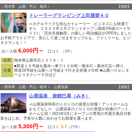
＜熊本県 山鹿・平山・植木＞
【旅館】
トレーラーグランピング上田屋碧ＡＯ
≪ホテルライクな街なかトレーラー ビジネスにも快適で
す≫ ２０２３年２月グランドオープン国道3号線ロードサ
イドに「完全非接触型」の新しい宿泊施設がOPENしました
お手軽アウトドアで、安心して過ごせますカップルも、ファミリーも、ビジ
ネスマンも！！
6,000円～
お一人様
口コミ
（3件）
住所
熊本県山鹿市石１３７６－１
■県道１６号線を菊水へ車で１０分程～菊水IC～菊水IC左へ降り、
交通
県道16号線を山鹿へ３号線まで行き左折後３分程 ■山鹿バスセンタ
ーよりタクシー５分ほど
＜熊本県 山鹿・平山・植木＞ 山鹿温泉
【旅館】
山鹿温泉 旅館巳喜（みき）
≪山鹿温泉特有のトロトロの泉質が自慢！アットホームな
おもてなし≫ 山鹿温泉のトロトロの泉質が自慢のアット
ホームな宿！2021年3月にオープンの専用の半露天風呂付客
室をはじめ、予算や人数に合わせてお部屋を選べます。
5,300円～
3.7
お一人様
口コミ
（27件）