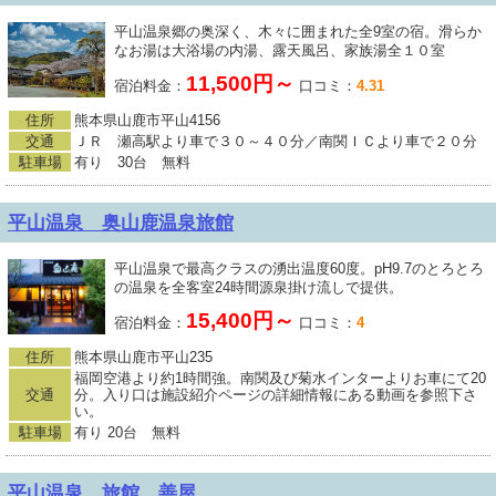
平山温泉郷の奥深く、木々に囲まれた全9室の宿。滑らか
なお湯は大浴場の内湯、露天風呂、家族湯全１０室
11,500円～
宿泊料金：
口コミ：
4.31
住所
熊本県山鹿市平山4156
交通
ＪＲ 瀬高駅より車で３０～４０分／南関ＩＣより車で２０分
駐車場
有り 30台 無料
平山温泉 奥山鹿温泉旅館
平山温泉で最高クラスの湧出温度60度。pH9.7のとろとろ
の温泉を全客室24時間源泉掛け流しで提供。
15,400円～
宿泊料金：
口コミ：
4
住所
熊本県山鹿市平山235
福岡空港より約1時間強。南関及び菊水インターよりお車にて20
交通
分。入り口は施設紹介ページの詳細情報にある動画を参照下さ
い。
駐車場
有り 20台 無料
平山温泉 旅館 善屋