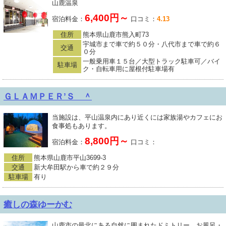
山鹿温泉
6,400円～
宿泊料金：
口コミ：
4.13
住所
熊本県山鹿市熊入町73
宇城市まで車で約５０分・八代市まで車で約６
交通
０分
一般乗用車１５台／大型トラック駐車可／バイ
駐車場
ク・自転車用に屋根付駐車場有
ＧＬＡＭＰＥＲ’Ｓ ＾
当施設は、平山温泉内にあり近くには家族湯やカフェにお
食事処もあります。
8,800円～
宿泊料金：
口コミ：
住所
熊本県山鹿市平山3699-3
交通
新大牟田駅から車で約２９分
駐車場
有り
癒しの森ゆーかむ
山鹿市の最北にある自然に囲まれたドミトリー。お風呂・