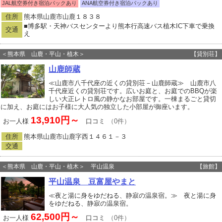
JAL航空券付き宿泊パックあり
ANA航空券付き宿泊パックあり
住所
熊本県山鹿市山鹿１８３８
■博多駅・天神バスセンターより熊本行高速バス植木IC下車で乗換
交通
え
＜熊本県 山鹿・平山・植木＞
【貸別荘】
山鹿師蔵
≪山鹿市八千代座の近くの貸別荘－山鹿師蔵≫ 山鹿市八
千代座近くの貸別荘です。広いお庭と、お庭でのBBQが楽
しい大正レトロ風の静かなお部屋です。一棟まるごと貸切
に加え、お庭にはお子様に大人気の独立した小部屋が御座います。
13,910円～
お一人様
口コミ
（0件）
住所
熊本県山鹿市山鹿字西１４６１－３
交通
＜熊本県 山鹿・平山・植木＞ 平山温泉
【旅館】
平山温泉 豆富屋やまと
≪夜と湯に身をゆだねる、静寂の温泉宿。≫ 夜と湯に身
をゆだねる、静寂の温泉宿。
62,500円～
お一人様
口コミ
（0件）