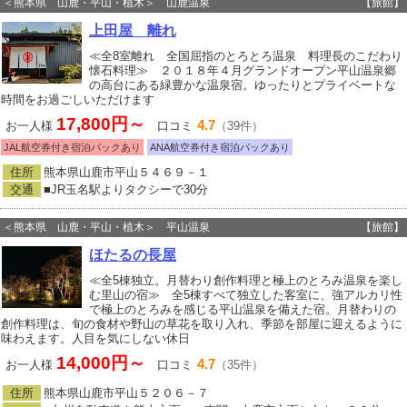
＜熊本県 山鹿・平山・植木＞ 山鹿温泉
【旅館】
上田屋 離れ
≪全8室離れ 全国屈指のとろとろ温泉 料理長のこだわり
懐石料理≫ ２０１８年４月グランドオープン平山温泉郷
の高台にある緑豊かな温泉宿。ゆったりとプライベートな
時間をお過ごしいただけます
17,800円～
4.7
お一人様
口コミ
（39件）
JAL航空券付き宿泊パックあり
ANA航空券付き宿泊パックあり
住所
熊本県山鹿市平山５４６９－１
交通
■JR玉名駅よりタクシーで30分
＜熊本県 山鹿・平山・植木＞ 平山温泉
【旅館】
ほたるの長屋
≪全5棟独立。月替わり創作料理と極上のとろみ温泉を楽し
む里山の宿≫ 全5棟すべて独立した客室に、強アルカリ性
で極上のとろみを感じる平山温泉を備えた宿。月替わりの
創作料理は、旬の食材や野山の草花を取り入れ、季節を部屋に迎えるように
味わえます。人目を気にしない休日
14,000円～
4.7
お一人様
口コミ
（35件）
住所
熊本県山鹿市平山５２０６－７