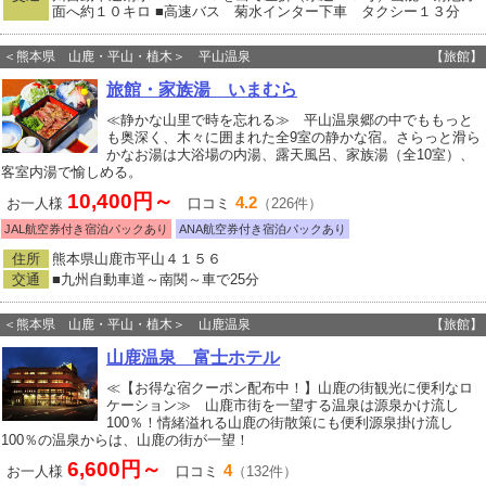
面へ約１０キロ ■高速バス 菊水インター下車 タクシー１３分
＜熊本県 山鹿・平山・植木＞ 平山温泉
【旅館】
旅館・家族湯 いまむら
≪静かな山里で時を忘れる≫ 平山温泉郷の中でももっと
も奥深く、木々に囲まれた全9室の静かな宿。さらっと滑ら
かなお湯は大浴場の内湯、露天風呂、家族湯（全10室）、
客室内湯で愉しめる。
10,400円～
4.2
お一人様
口コミ
（226件）
JAL航空券付き宿泊パックあり
ANA航空券付き宿泊パックあり
住所
熊本県山鹿市平山４１５６
交通
■九州自動車道～南関～車で25分
＜熊本県 山鹿・平山・植木＞ 山鹿温泉
【旅館】
山鹿温泉 富士ホテル
≪【お得な宿クーポン配布中！】山鹿の街観光に便利なロ
ケーション≫ 山鹿市街を一望する温泉は源泉かけ流し
100％！情緒溢れる山鹿の街散策にも便利源泉掛け流し
100％の温泉からは、山鹿の街が一望！
6,600円～
4
お一人様
口コミ
（132件）