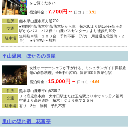
をご覧ください
7,700円～
宿泊料金：
口コミ：
3.91
住所
熊本県山鹿市宗方通702
■福岡空港/熊本空港/熊本駅から車 菊水ICより約15分■新玉名
交通
駅からバス バス停「山鹿バスセンター」より徒歩約10分
無料駐車場 １００台 予約不要 EVカー用普通充電設備（２
駐車場
台） ■全室Wi-Fi無料
平山温泉 ほたるの長屋
女性オーナーシェフが手がける、ミシュランガイド掲載旅
館の創作料理。全5棟の客室に源泉100％温泉付宿
15,000円～
宿泊料金：
口コミ：
4.64
住所
熊本県山鹿市平山5206-7
ＪＲ鹿児島本線 大牟田駅または玉名駅より車で４５分／福岡
交通
空港より高速道路 植木ＩＣより車で２５分
駐車場
有り 8台 無料 予約不要
里山の隠れ宿 花富亭