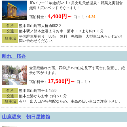
JDパワー11年連続No.1！男女別天然温泉！野菜充実朝食
無料！広いベッドでぐっすり！
4,400円～
宿泊料金：
口コミ：
4.24
住所
熊本県山鹿市大橋通902-2
交通
熊本駅／熊本空港よりお車 菊水ＩＣより約１３分
平面駐車場有り 88台 無料 先着順 大型車はあらかじめお
駐車場
問い合わせください。
離れ 桜香
全室総離れの宿。四季折々の山を見下す高台に位置し、絶
景が広がります。
17,500円～
宿泊料金：
口コミ：
住所
熊本県山鹿市平山4839
交通
熊本空港からお車で約５０分
駐車場
有り 出入口が急勾配なため、車高の低い車はご注意下さい。
山鹿温泉 朝日屋旅館