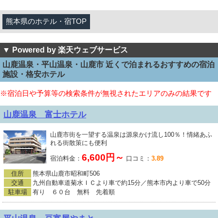
熊本県のホテル・宿TOP
▼ Powered by 楽天ウェブサービス
山鹿温泉・平山温泉・山鹿市 近くで泊まれるおすすめの宿泊
施設・格安ホテル
※宿泊日や予算等の検索条件が無視されたエリアのみの結果です
山鹿温泉 富士ホテル
山鹿市街を一望する温泉は源泉かけ流し100％！情緒あふ
れる街散策にも便利
6,600円～
宿泊料金：
口コミ：
3.89
住所
熊本県山鹿市昭和町506
交通
九州自動車道菊水ＩＣより車で約15分／熊本市内より車で50分
駐車場
有り ６０台 無料 先着順