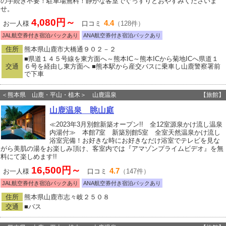
の手続き不要！駐車場無料！静かな客室でぐっすりとおやすみくださいま
せ。
4,080円～
4.4
お一人様
口コミ
（128件）
JAL航空券付き宿泊パックあり
ANA航空券付き宿泊パックあり
住所
熊本県山鹿市大橋通９０２－２
■県道１４５号線を東方面へ～熊本IC～熊本ICから菊地ICへ県道１
交通
６号を経由し東方面へ ■熊本駅から産交バスに乗車し山鹿警察署前
で下車
＜熊本県 山鹿・平山・植木＞ 山鹿温泉
【旅館】
山鹿温泉 眺山庭
≪2023年3月別館新築オープン!! 全12室源泉かけ流し温泉
内湯付≫ 本館7室 新築別館5室 全室天然温泉かけ流し
浴室完備！お好きな時にお好きなだけ浴室でテレビを見な
がら美肌の湯をお楽しみ頂け、客室内では『アマゾンプライムビデオ』を無
料にて楽しめます!!
16,500円～
4.7
お一人様
口コミ
（147件）
JAL航空券付き宿泊パックあり
ANA航空券付き宿泊パックあり
住所
熊本県山鹿市志々岐２５０８
交通
■バス