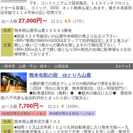
です。コンドミニアムで貸切風呂、１１０インチプロジェ
クターを装備し、コミック、DVD、ネット動画も楽しめます。最大８名様宿
泊可能で１１４平米の広い空間です。
27,000円～
4.9
お一人様
口コミ
（17件）
住所
熊本県山鹿市山鹿１００９‐1番地
■国道３２５号線沿いの山鹿中央病院の角よりお入り下さい。
<BR>*車両のNAVIやGOOGLEマップで目的地設定しますと進入が
交通
難しい狭い三つ角からの案内を致しますので御注意下さい。*
<BR>100ｍ足らずで狭い道となり20ｍ程先の右側に駐車場を２台分
確保致しております。
＜熊本県 山鹿・平山・植木＞ 山鹿温泉
【ホテル】
熊本旬彩の宿 ゆとりろ山鹿
≪囲炉裏での焼きマシュマロや館内Barで滞在を彩る≫
◇2024「売れた宿大賞 熊本県第2位」(11～50室部門)◇
◆駐車場100台（無料）◆ ◆観光の拠点にも◎◆ 豊前街
道/八千代座も徒歩約15分とまったり歩いて観光も♪
7,700円～
4
お一人様
口コミ
（143件）
JAL航空券付き宿泊パックあり
ANA航空券付き宿泊パックあり
住所
熊本県山鹿市宗方通７０２
■福岡ＩＣ又は太宰府ＩＣより九州自動車道に入り熊本方面へ～九
交通
州自動車道菊水ＩＣ～ＩＣを出て左折（県道１６号）山鹿・菊池方