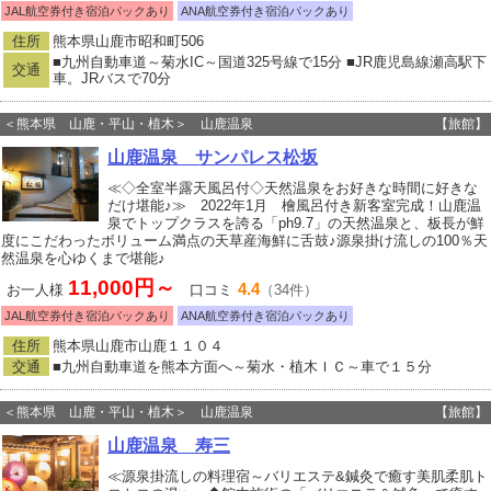
JAL航空券付き宿泊パックあり
ANA航空券付き宿泊パックあり
住所
熊本県山鹿市昭和町506
■九州自動車道～菊水IC～国道325号線で15分 ■JR鹿児島線瀬高駅下
交通
車。JRバスで70分
＜熊本県 山鹿・平山・植木＞ 山鹿温泉
【旅館】
山鹿温泉 サンパレス松坂
≪◇全室半露天風呂付◇天然温泉をお好きな時間に好きな
だけ堪能♪≫ 2022年1月 檜風呂付き新客室完成！山鹿温
泉でトップクラスを誇る「ph9.7」の天然温泉と、板長が鮮
度にこだわったボリューム満点の天草産海鮮に舌鼓♪源泉掛け流しの100％天
然温泉を心ゆくまで堪能♪
11,000円～
4.4
お一人様
口コミ
（34件）
JAL航空券付き宿泊パックあり
ANA航空券付き宿泊パックあり
住所
熊本県山鹿市山鹿１１０４
交通
■九州自動車道を熊本方面へ～菊水・植木ＩＣ～車で１５分
＜熊本県 山鹿・平山・植木＞ 山鹿温泉
【旅館】
山鹿温泉 寿三
≪源泉掛流しの料理宿～バリエステ&鍼灸で癒す美肌柔肌ト