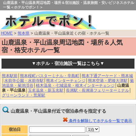
山鹿温泉・平山温泉周辺地図・場所＆宿泊施設・温泉旅館・安いビジネスホテル
一覧＜ホテルでポン！＞
HOME
>
熊本県
> 山鹿温泉・平山温泉近くの宿・ホテル一覧
山鹿温泉・平山温泉周辺地図・場所＆人気
宿・格安ホテル一覧
▼ホテル・宿泊施設一覧はこちら▼
熊本駅前
│
熊本桜町バスターミナル・辛島町
│
熊本下通アーケード・熊本城
│
水前寺公園・水前寺駅
│
熊本インターチェンジ
│
熊本空港・肥後大津駅
│
菊
池温泉・菊池渓谷
│
植木温泉・七城温泉・植木インターチェンジ
│
山鹿温
泉・平山温泉
│
玉名温泉・新玉名駅
│
長洲駅・長洲港フェリーターミナル
│
グリーンランド・荒尾駅
山鹿温泉・平山温泉付近で宿泊条件を指定する
条件を解除してホテルを一覧で表示
宿泊日