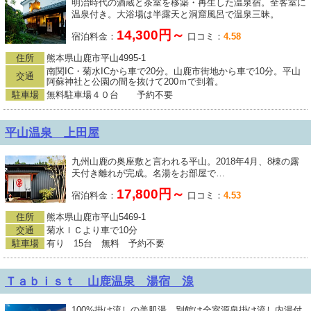
明治時代の酒蔵と茶室を移築・再生した温泉宿。全客室に
温泉付き。大浴場は半露天と洞窟風呂で温泉三昧。
14,300円～
宿泊料金：
口コミ：
4.58
住所
熊本県山鹿市平山4995-1
南関IC・菊水ICから車で20分。山鹿市街地から車で10分。平山
交通
阿蘇神社と公園の間を抜けて200ｍで到着。
駐車場
無料駐車場４０台 予約不要
平山温泉 上田屋
九州山鹿の奥座敷と言われる平山。2018年4月、8棟の露
天付き離れが完成。名湯をお部屋で…
17,800円～
宿泊料金：
口コミ：
4.53
住所
熊本県山鹿市平山5469-1
交通
菊水ＩＣより車で10分
駐車場
有り 15台 無料 予約不要
Ｔａｂｉｓｔ 山鹿温泉 湯宿 湶
100%掛け流しの美肌湯、別館は全室源泉掛け流し内湯付