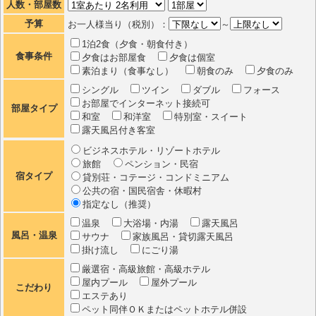
人数・部屋数
予算
お一人様当り（税別）：
～
1泊2食（夕食・朝食付き）
食事条件
夕食はお部屋食
夕食は個室
素泊まり（食事なし）
朝食のみ
夕食のみ
シングル
ツイン
ダブル
フォース
お部屋でインターネット接続可
部屋タイプ
和室
和洋室
特別室・スイート
露天風呂付き客室
ビジネスホテル・リゾートホテル
旅館
ペンション・民宿
宿タイプ
貸別荘・コテージ・コンドミニアム
公共の宿・国民宿舎・休暇村
指定なし（推奨）
温泉
大浴場・内湯
露天風呂
風呂・温泉
サウナ
家族風呂・貸切露天風呂
掛け流し
にごり湯
厳選宿・高級旅館・高級ホテル
屋内プール
屋外プール
こだわり
エステあり
ペット同伴ＯＫまたはペットホテル併設