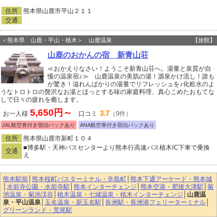
住所
熊本県山鹿市平山２１１
交通
＜熊本県 山鹿・平山・植木＞ 山鹿温泉
【旅館】
山鹿のおかんの宿 新青山荘
≪おかえりなさい！ようこそ新青山荘へ。湯量と泉質が自
慢の温泉宿♪≫ 山鹿温泉の美肌の湯！源泉かけ流し！誰も
が驚き！溢れんばかりの湯量でリフレッシュを♪化粧水のよ
うなトロトロの贅沢なお湯とほっとする味の家庭料理、真心こめたおもてな
しで日々の疲れを癒します。
5,650円～
3.7
お一人様
口コミ
（9件）
JAL航空券付き宿泊パックあり
ANA航空券付き宿泊パックあり
住所
熊本県山鹿市新町１０４
■博多駅・天神バスセンターより熊本行高速バス植木IC下車で乗換
交通
え
熊本駅前
│
熊本桜町バスターミナル・辛島町
│
熊本下通アーケード・熊本城
│
水前寺公園・水前寺駅
│
熊本インターチェンジ
│
熊本空港・肥後大津駅
│
菊
池温泉・菊池渓谷
│
植木温泉・七城温泉・植木インターチェンジ
│
山鹿温
泉・平山温泉
│
玉名温泉・新玉名駅
│
長洲駅・長洲港フェリーターミナル
│
グリーンランド・荒尾駅