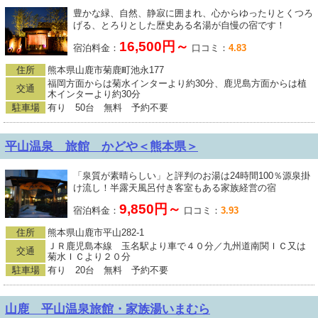
豊かな緑、自然、静寂に囲まれ、心からゆったりとくつろ
げる、とろりとした歴史ある名湯が自慢の宿です！
16,500円～
宿泊料金：
口コミ：
4.83
住所
熊本県山鹿市菊鹿町池永177
福岡方面からは菊水インターより約30分、鹿児島方面からは植
交通
木インターより約30分
駐車場
有り 50台 無料 予約不要
平山温泉 旅館 かどや＜熊本県＞
「泉質が素晴らしい」と評判のお湯は24時間100％源泉掛
け流し！半露天風呂付き客室もある家族経営の宿
9,850円～
宿泊料金：
口コミ：
3.93
住所
熊本県山鹿市平山282-1
ＪＲ鹿児島本線 玉名駅より車で４０分／九州道南関ＩＣ又は
交通
菊水ＩＣより２０分
駐車場
有り 20台 無料 予約不要
山鹿 平山温泉旅館・家族湯いまむら