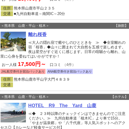
住所
熊本県山鹿市平山２３５
交通
■九州自動車道～南関IC～20分
＜熊本県 山鹿・平山・植木＞
【旅館】
離れ桜香
≪大人の隠れ宿で癒やしのひとときを ≫ ◆全室離れの
宿「桜香」◆山々に囲まれて大自然を五感で楽しめます。
夜は星空がすぐ近くに感じます。日常の喧騒から離れ、山
里に心身を委ねてはいかがですか！
17,500円～
お一人様
口コミ
（4件）
JAL航空券付き宿泊パックあり
ANA航空券付き宿泊パックあり
住所
熊本県山鹿市平山字大門４８３９
交通
＜熊本県 山鹿・平山・植木＞
【ホテル】
HOTEL R9 The Yard 山鹿
≪◆ ２３時以降のチェックインはできませんのでご注意
ください。≫ 九州自動車道「植木IC」より車で15分。
「やまが温泉郷」や「八千代座」等人気スポットへのアク
セス◎【カレーなど軽食サービス付】