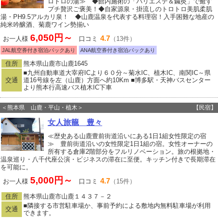
ロトロの湯≫ ◆館内施術の「バリエステ＆鍼灸」で癒す
プチ贅沢ご褒美！◆自家源泉・掛流しのトロトロ美肌柔肌
湯・PH9.5アルカリ泉！ ◆山鹿温泉を代表する料理宿！入手困難な地産の
純米吟醸酒、菊鹿ワイン勢揃い
6,050円～
4.7
お一人様
口コミ
（13件）
JAL航空券付き宿泊パックあり
ANA航空券付き宿泊パックあり
住所
熊本県山鹿市山鹿1645
■九州自動車道大宰府ICより６０分～菊水IC、植木IC、南関IC～県
交通
道16号線を左（山鹿）方面へ約10Km ■博多駅・天神バスセンター
より熊本行高速バス植木IC下車
＜熊本県 山鹿・平山・植木＞
【民宿】
女人旅籠 豊々
≪歴史ある山鹿豊前街道沿いにある1日1組女性限定の宿
≫ 豊前街道沿いの女性限定1日1組の宿。女性オーナーの
所有する倉庫2階部分をフルリノベーション。旅の根拠地・
温泉巡り・八千代座公演・ビジネスの滞在に至便。キッチン付きで長期滞在
を可能に。
5,000円～
4.7
お一人様
口コミ
（15件）
住所
熊本県山鹿市山鹿１４３７－２
■隣接する市営駐車場か、事前予約による敷地内無料駐車場が利用
交通
できます。