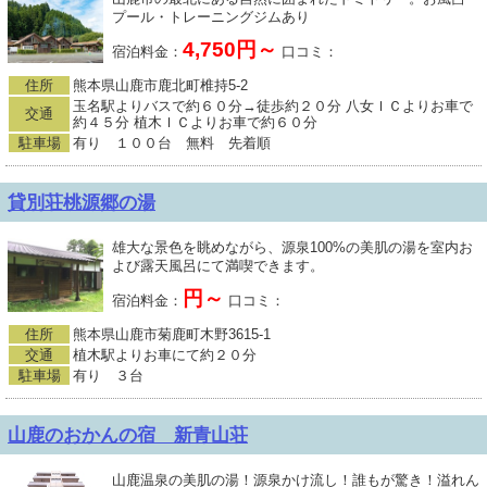
プール・トレーニングジムあり
4,750円～
宿泊料金：
口コミ：
住所
熊本県山鹿市鹿北町椎持5-2
玉名駅よりバスで約６０分→徒歩約２０分 八女ＩＣよりお車で
交通
約４５分 植木ＩＣよりお車で約６０分
駐車場
有り １００台 無料 先着順
貸別荘桃源郷の湯
雄大な景色を眺めながら、源泉100%の美肌の湯を室内お
よび露天風呂にて満喫できます。
円～
宿泊料金：
口コミ：
住所
熊本県山鹿市菊鹿町木野3615-1
交通
植木駅よりお車にて約２０分
駐車場
有り ３台
山鹿のおかんの宿 新青山荘
山鹿温泉の美肌の湯！源泉かけ流し！誰もが驚き！溢れん