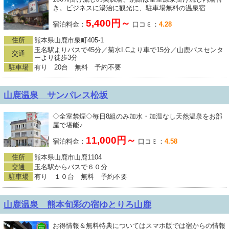
き。ビジネスに湯治に観光に、駐車場無料の温泉宿
5,400円～
宿泊料金：
口コミ：
4.28
住所
熊本県山鹿市泉町405-1
玉名駅よりバスで45分／菊水I.Cより車で15分／山鹿バスセンタ
交通
ーより徒歩3分
駐車場
有り 20台 無料 予約不要
山鹿温泉 サンパレス松坂
◇全室禁煙◇毎日8組のみ加水・加温なし天然温泉をお部
屋で堪能♪
11,000円～
宿泊料金：
口コミ：
4.58
住所
熊本県山鹿市山鹿1104
交通
玉名駅からバスで６０分
駐車場
有り １０台 無料 予約不要
山鹿温泉 熊本旬彩の宿ゆとりろ山鹿
お得情報＆無料特典についてはスマホ版では宿からの情報