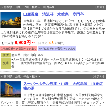
＜熊本県 山鹿・平山・植木＞ 山鹿温泉
【旅館】
山鹿温泉 清流荘 水鏡庵 鹿門亭
≪創業110年 菊池川のほとりに立つ おもてなしとお食事
が自慢の宿≫ 客室露天風呂付の和洋室【水鏡庵】と純和
室【鹿門亭】の2棟からなる老舗旅館です。旬の素材を活か
した独創性あふれる創作会席料理は個室のお食事処で。趣豊かな街並みと非
日常の時間をお楽しみください
9,900円～
4.8
お一人様
口コミ
（30件）
JAL航空券付き宿泊パックあり
ANA航空券付き宿泊パックあり
住所
熊本県山鹿市山鹿1768
■九州自動車道を熊本方面へ～九州自動車道菊水ＩＣ～16号線を直
交通
進、山鹿大橋手前の信号左折。約15分 ■ＪＲ玉名駅からバスで約40
分
＜熊本県 山鹿・平山・植木＞
【ホテル】
スーパーホテル熊本・山鹿 天然温泉 山鹿灯
籠の湯
≪日替わり健康朝食も駐車場も無料！＆男女別天然温泉で
ぐっすり≫ 男女別の天然温泉を完備！ホカホカの焼き立
てパンや、量も質も豊富な野菜たち、栄養満点の朝食無料！チェックアウト