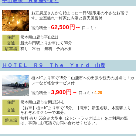
平山温泉 豆富屋やまと
お豆腐屋さんから始まった一日5組限定の小さなお宿で
す。全室離れ一軒家に内湯と露天風呂付
62,500円～
宿泊料金：
口コミ：
住所
熊本県山鹿市平山211
交通
新大牟田駅よりお車にて30分
駐車場
有り 20台 無料 予約不要
ＨＯＴＥＬ Ｒ９ Ｔｈｅ Ｙａｒｄ 山鹿
植木ICより車で15分！山鹿市への出張や観光の拠点に！カ
レーなど軽食サービス付
3,900円～
宿泊料金：
口コミ：
4.26
住所
熊本県山鹿市古閑1324-1
【お車】植木ICより車で15分。【電車】新玉名駅、木葉駅より
交通
それぞれタクシーで30分。
無料 有り 56台※大型車（2トントラック以上）をご利用の際
駐車場
は、事前にお電話でお問い合わせください。