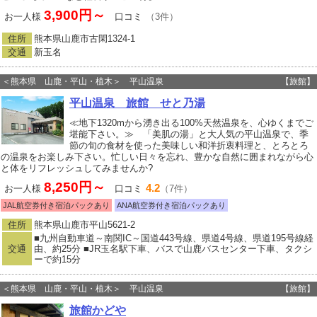
3,900円～
お一人様
口コミ
（3件）
住所
熊本県山鹿市古閑1324‐1
交通
新玉名
＜熊本県 山鹿・平山・植木＞ 平山温泉
【旅館】
平山温泉 旅館 せと乃湯
≪地下1320mから湧き出る100%天然温泉を、心ゆくまでご
堪能下さい。≫ 「美肌の湯」と大人気の平山温泉で、季
節の旬の食材を使った美味しい和洋折衷料理と、とろとろ
の温泉をお楽しみ下さい。忙しい日々を忘れ、豊かな自然に囲まれながら心
と体をリフレッシュしてみませんか?
8,250円～
4.2
お一人様
口コミ
（7件）
JAL航空券付き宿泊パックあり
ANA航空券付き宿泊パックあり
住所
熊本県山鹿市平山5621‐2
■九州自動車道～南関IC～国道443号線、県道4号線、県道195号線経
交通
由、約25分 ■JR玉名駅下車、バスで山鹿バスセンター下車、タクシ
ーで約15分
＜熊本県 山鹿・平山・植木＞ 平山温泉
【旅館】
旅館かどや