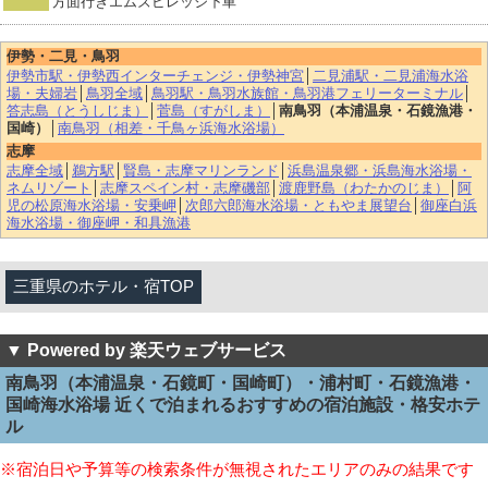
方面行きエムズビレッジ下車
伊勢・二見・鳥羽
伊勢市駅・伊勢西インターチェンジ・伊勢神宮
│
二見浦駅・二見浦海水浴
場・夫婦岩
│
鳥羽全域
│
鳥羽駅・鳥羽水族館・鳥羽港フェリーターミナル
│
答志島（とうしじま）
│
菅島（すがしま）
│
南鳥羽（本浦温泉・石鏡漁港・
国崎）
│
南鳥羽（相差・千鳥ヶ浜海水浴場）
志摩
志摩全域
│
鵜方駅
│
賢島・志摩マリンランド
│
浜島温泉郷・浜島海水浴場・
ネムリゾート
│
志摩スペイン村・志摩磯部
│
渡鹿野島（わたかのじま）
│
阿
児の松原海水浴場・安乗岬
│
次郎六郎海水浴場・ともやま展望台
│
御座白浜
海水浴場・御座岬・和具漁港
三重県のホテル・宿TOP
▼ Powered by 楽天ウェブサービス
南鳥羽（本浦温泉・石鏡町・国崎町）・浦村町・石鏡漁港・
国崎海水浴場 近くで泊まれるおすすめの宿泊施設・格安ホテ
ル
※宿泊日や予算等の検索条件が無視されたエリアのみの結果です