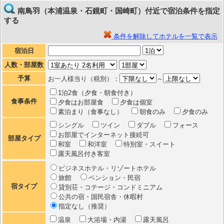
南鳥羽（本浦温泉・石鏡町・国崎町）付近で宿泊条件を指定
する
条件を解除してホテルを一覧で表示
宿泊日
人数・部屋数
予算
お一人様当り（税別）：
～
1泊2食（夕食・朝食付き）
食事条件
夕食はお部屋食
夕食は個室
素泊まり（食事なし）
朝食のみ
夕食のみ
シングル
ツイン
ダブル
フォース
お部屋でインターネット接続可
部屋タイプ
和室
和洋室
特別室・スイート
露天風呂付き客室
ビジネスホテル・リゾートホテル
旅館
ペンション・民宿
宿タイプ
貸別荘・コテージ・コンドミニアム
公共の宿・国民宿舎・休暇村
指定なし（推奨）
温泉
大浴場・内湯
露天風呂