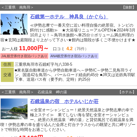
＜三重県 南鳥羽＞
【旅館】
石鏡第一ホテル 神具良（かぐら）
≪伊勢志摩で一番天空に近い料理自慢の絶景宿。トンビの
餌付けに感動≫ ★大浴場リニューアルOPEN★2024年3月
10月より！～鳥羽水族館へ車25分☆ボリューム満点料理の
宿★玄関は庭階段より上がって下さい★館内は階段が多くご不便かけます★
11,000円～
4.2
お一人様
口コミ
（76件）
JAL航空券付き宿泊パックあり
ANA航空券付き宿泊パックあり
住所
三重県鳥羽市石鏡町字与八338-5
■東名阪自動車道から伊勢自動車道へ～伊勢IC～伊勢二見鳥羽ライ
交通
ン、国道42を鳥羽へ、パールロード経由約45分 ■JR又は近鉄鳥羽駅
下車、送迎バス有（要予約、定時）約25分
＜三重県 南鳥羽＞ 石鏡温泉 岬の湯
【ホテル】
石鏡温泉の宿 ホテルいじか荘
≪全室オーシャンビュー！絶景天然温泉と伊勢志摩の幸で
極上ステイ≫ 果てしない海を望む全室オーシャンビュ
ー。絶景の天然温泉「岬の湯」と貸切風呂で石鏡温泉を満
喫！伊勢志摩の幸を盛り込んだ会席と灯台テラスからの眺望と共に岬リゾー
トで特別な時間をお過ごしください。