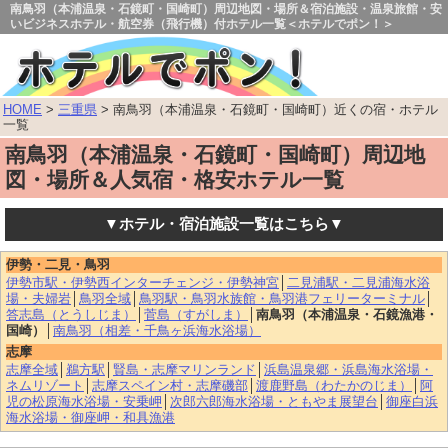
南鳥羽（本浦温泉・石鏡町・国崎町）周辺地図・場所＆宿泊施設・温泉旅館・安
いビジネスホテル・航空券（飛行機）付ホテル一覧＜ホテルでポン！＞
HOME
>
三重県
> 南鳥羽（本浦温泉・石鏡町・国崎町）近くの宿・ホテル
一覧
南鳥羽（本浦温泉・石鏡町・国崎町）周辺地
図・場所＆人気宿・格安ホテル一覧
▼ホテル・宿泊施設一覧はこちら▼
伊勢・二見・鳥羽
伊勢市駅・伊勢西インターチェンジ・伊勢神宮
│
二見浦駅・二見浦海水浴
場・夫婦岩
│
鳥羽全域
│
鳥羽駅・鳥羽水族館・鳥羽港フェリーターミナル
│
答志島（とうしじま）
│
菅島（すがしま）
│
南鳥羽（本浦温泉・石鏡漁港・
国崎）
│
南鳥羽（相差・千鳥ヶ浜海水浴場）
志摩
志摩全域
│
鵜方駅
│
賢島・志摩マリンランド
│
浜島温泉郷・浜島海水浴場・
ネムリゾート
│
志摩スペイン村・志摩磯部
│
渡鹿野島（わたかのじま）
│
阿
児の松原海水浴場・安乗岬
│
次郎六郎海水浴場・ともやま展望台
│
御座白浜
海水浴場・御座岬・和具漁港