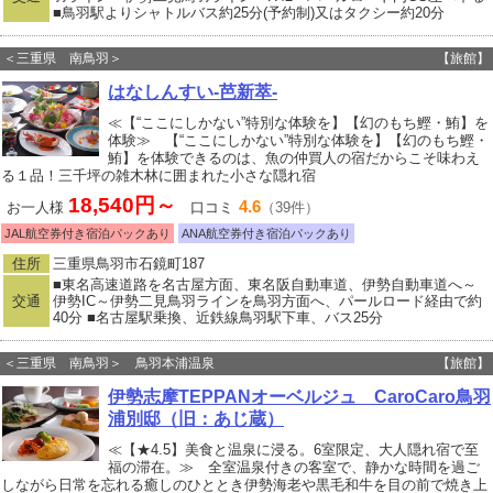
■鳥羽駅よりシャトルバス約25分(予約制)又はタクシー約20分
＜三重県 南鳥羽＞
【旅館】
はなしんすい-芭新萃-
≪【“ここにしかない”特別な体験を】【幻のもち鰹・鮪】を
体験≫ 【“ここにしかない”特別な体験を】【幻のもち鰹・
鮪】を体験できるのは、魚の仲買人の宿だからこそ味わえ
る１品！三千坪の雑木林に囲まれた小さな隠れ宿
18,540円～
4.6
お一人様
口コミ
（39件）
JAL航空券付き宿泊パックあり
ANA航空券付き宿泊パックあり
住所
三重県鳥羽市石鏡町187
■東名高速道路を名古屋方面、東名阪自動車道、伊勢自動車道へ～
交通
伊勢IC～伊勢二見鳥羽ラインを鳥羽方面へ、パールロード経由で約
40分 ■名古屋駅乗換、近鉄線鳥羽駅下車、バス25分
＜三重県 南鳥羽＞ 鳥羽本浦温泉
【旅館】
伊勢志摩TEPPANオーベルジュ CaroCaro鳥羽
浦別邸（旧：あじ蔵）
≪【★4.5】美食と温泉に浸る。6室限定、大人隠れ宿で至
福の滞在。≫ 全室温泉付きの客室で、静かな時間を過ご
しながら日常を忘れる癒しのひととき伊勢海老や黒毛和牛を目の前で焼き上