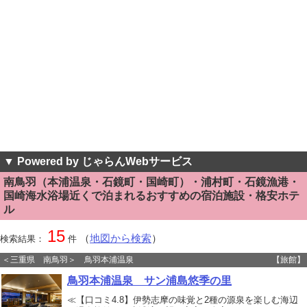
▼ Powered by じゃらんWebサービス
南鳥羽（本浦温泉・石鏡町・国崎町）・浦村町・石鏡漁港・
国崎海水浴場近くで泊まれるおすすめの宿泊施設・格安ホテ
ル
15
（
地図から検索
）
検索結果：
件
＜三重県 南鳥羽＞ 鳥羽本浦温泉
【旅館】
鳥羽本浦温泉 サン浦島悠季の里
≪【口コミ4.8】伊勢志摩の味覚と2種の源泉を楽しむ海辺