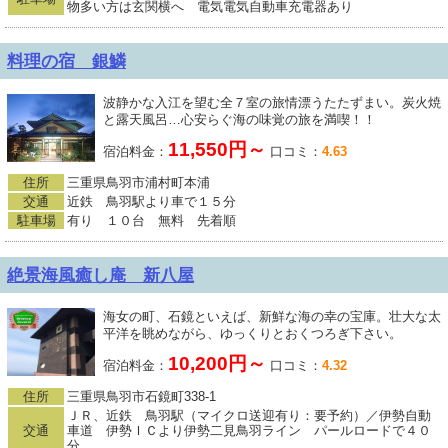
物多い方は玄関横へ 電気電気自動車充電器あり
料理の宿 銀鱗
波静かな入江を望む全７室の旅情漂うたたずまい。炭火焼
と露天風呂…心安らぐ海の味覚の旅を満喫！！
11,550円～
宿泊料金：
口コミ：
4.63
住所
三重県鳥羽市浦村町本浦
交通
近鉄 鳥羽駅より車で１５分
駐車場
有り １０台 無料 先着順
絶景海風癒し庵 新八屋
海女の町、石鏡といえば、新鮮な海の幸の宝庫。壮大な太
平洋を眺めながら、ゆっくりとおくつろぎ下さい。
10,200円～
宿泊料金：
口コミ：
4.32
住所
三重県鳥羽市石鏡町338-1
ＪＲ、近鉄 鳥羽駅（マイクロ送迎有り：要予約）／伊勢自動
交通
車道 伊勢ＩＣより伊勢二見鳥羽ライン パールロードで４０
分