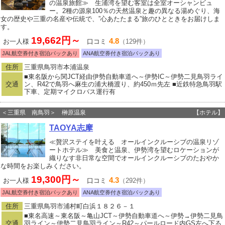
の温泉旅館≫ 生浦湾を望む客室は全室オーシャンビュ
ー。2種の源泉100％の天然温泉と趣の異なる湯めぐり、海
女の歴史や三重の名産や伝統で、”心あたたまる”旅のひとときをお届けしま
す。
19,662円～
4.8
お一人様
口コミ
（129件）
JAL航空券付き宿泊パックあり
ANA航空券付き宿泊パックあり
住所
三重県鳥羽市本浦温泉
■東名阪から関JCT経由伊勢自動車道へ～伊勢IC～伊勢二見鳥羽ライ
交通
ン、R42で鳥羽へ麻生の浦大橋渡り、約450ｍ先左 ■近鉄特急鳥羽駅
下車、定期マイクロバス運行有
＜三重県 南鳥羽＞ 榊原温泉
【ホテル】
TAOYA志摩
≪贅沢ステイを叶える オールインクルーシブの温泉リゾ
ートホテル≫ 美食と温泉、伊勢湾を望むロケーションが
織りなす非日常な空間でオールインクルーシブのたおやか
な時間をお楽しみください。
19,300円～
4.3
お一人様
口コミ
（292件）
JAL航空券付き宿泊パックあり
ANA航空券付き宿泊パックあり
住所
三重県鳥羽市浦村町白浜１８２６－１
■東名高速～東名阪～亀山JCT～伊勢自動車道へ～伊勢→伊勢二見鳥
交通
羽ライン～伊勢二見鳥羽ライン～R42～パールロード内GS左へ下る