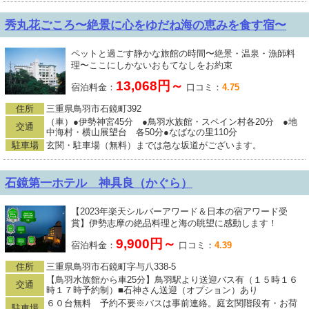
秀丸花ごころ〜絶景に心をゆだね海の恵みを食す宿〜
ペットと過ごす静かな旅館の時間〜絶景・温泉・漁師料
理〜ここにしかないおもてなしをお約束
13,068円～
宿泊料金：
口コミ：
4.75
住所
三重県鳥羽市石鏡町392
（車）●伊勢神宮45分 ●鳥羽水族館・スペイン村各20分 ●地
交通
中海村・横山展望台 各50分●なばなの里110分
駐車場
玄関・駐車場（無料）までは急な坂道がございます。
石鏡第一ホテル 神具良（かぐら）
【2023年楽天シルバーアワード＆日本の宿アワード受
賞】伊勢志摩の絶品料理と海の眺望に感動します！
9,900円～
宿泊料金：
口コミ：
4.39
住所
三重県鳥羽市石鏡町字与八338-5
【鳥羽水族館から車25分】鳥羽駅より送迎バス有（１５時１６
交通
時１７時予約制）■石神さん送迎（オプション）あり
６０台無料 予約不要※バスは事前連絡。庭玄関階段有・お荷
駐車場