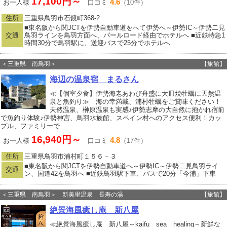
17,100円～
4.6
お一人様
口コミ
（10件）
住所
三重県鳥羽市石鏡町368-2
■東名阪から関JCTを伊勢自動車道をへて伊勢へ～伊勢IC～伊勢二見
交通
鳥羽ラインを鳥羽方面へ、パールロード経由でホテルへ ■近鉄特急1
時間30分で鳥羽駅に、送迎バスで25分でホテルへ
＜三重県 南鳥羽＞
【旅館】
海辺の温泉宿 まるさん
≪【個室夕食】伊勢海老あわび舟盛に大皿焼牡蠣に天然温
泉と魚釣り≫ 海の幸満載、浦村牡蠣をご賞味ください！
天然温泉、榊原温泉も実感♪伊勢志摩の大自然に抱かれ宿前
で魚釣り体験♪伊勢神宮、鳥羽水族館、スペイン村へのアクセス便利！カッ
プル、ファミリーで
16,940円～
4.8
お一人様
口コミ
（17件）
住所
三重県鳥羽市浦村町１５６－３
■東名阪から関JCTを伊勢自動車道へ～伊勢IC～伊勢二見鳥羽ライ
交通
ン、国道42を鳥羽へ ■近鉄鳥羽駅下車、バスで20分「今浦」下車
＜三重県 南鳥羽＞ 新美里温泉 長寿の湯
【旅館】
絶景海風癒し庵 新八屋
≪絶景海風癒し庵 新八屋～kaifu sea healing～新鮮な