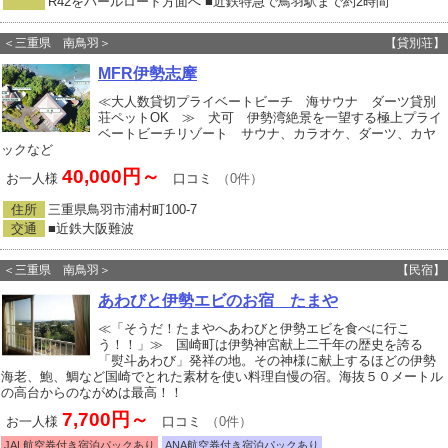
R42をパールロード方面へ ■近鉄特急で鳥羽駅まで約2時間
＜三重県 南鳥羽＞
【貸別荘】
MFR伊勢志摩
≪大人数貸切プライベートビーチ 海サウナ ダーツ貸別
荘ペットOK ≫ 犬可 伊勢湾絶景を一望する極上プライ
ベートビーチリゾート サウナ、カラオケ、ダーツ、カヤ
ックなど
40,000円～
お一人様
口コミ
（0件）
住所
三重県鳥羽市浦村町100‐7
交通
■近鉄大阪難波
＜三重県 南鳥羽＞
【民宿】
あわびと伊勢エビのお宿 たまや
≪「そうだ！たまやへあわびと伊勢エビを食べに行こ
う！！」≫ 国崎町は伊勢神宮献上二千年の歴史を誇る
「熨斗あわび」発祥の地。その神様に献上するほどの伊勢
海老、鮑、鯛など国崎でとれた素材を使い料理自慢の宿。海抜５０メートル
の高台からのながめは最高！！
7,700円～
お一人様
口コミ
（0件）
JAL航空券付き宿泊パックあり
ANA航空券付き宿泊パックあり