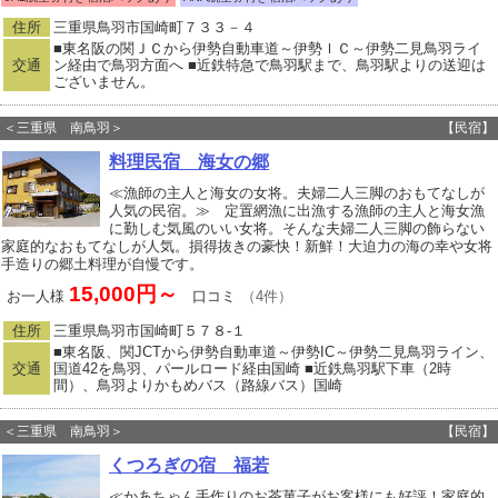
住所
三重県鳥羽市国崎町７３３－４
■東名阪の関ＪＣから伊勢自動車道～伊勢ＩＣ～伊勢二見鳥羽ライ
交通
ン経由で鳥羽方面へ ■近鉄特急で鳥羽駅まで、鳥羽駅よりの送迎は
ございません。
＜三重県 南鳥羽＞
【民宿】
料理民宿 海女の郷
≪漁師の主人と海女の女将。夫婦二人三脚のおもてなしが
人気の民宿。≫ 定置網漁に出漁する漁師の主人と海女漁
に勤しむ気風のいい女将。そんな夫婦二人三脚の飾らない
家庭的なおもてなしが人気。損得抜きの豪快！新鮮！大迫力の海の幸や女将
手造りの郷土料理が自慢です。
15,000円～
お一人様
口コミ
（4件）
住所
三重県鳥羽市国崎町５７８‐１
■東名阪、関JCTから伊勢自動車道～伊勢IC～伊勢二見鳥羽ライン、
交通
国道42を鳥羽、パールロード経由国崎 ■近鉄鳥羽駅下車（2時
間）、鳥羽よりかもめバス（路線バス）国崎
＜三重県 南鳥羽＞
【民宿】
くつろぎの宿 福若
≪かあちゃん手作りのお茶菓子がお客様にも好評！家庭的