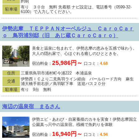
約制
有り ３０台 無料 先着順 ナビ設定は、電話番号（0599-32-
駐車場
6100）で入力してください。
伊勢志摩 ＴＥＰＰＡＮオーベルジュ ＣａｒｏＣａｒ
ｏ 鳥羽浦別邸（旧 あじ蔵ＣａｒｏＣａｒｏ）
美食と温泉に包まれて、伊勢志摩の恵みを五感で味わう。
大人の隠れ家で、心ほぐれる癒しのひとときを。
25,986円～
宿泊料金：
口コミ：
4.68
住所
三重県鳥羽市浦村町今浦222 本浦温泉
伊勢西ＩＣより二見鳥羽ライン経由 パールロード方向 麻生
交通
浦大橋手前右折／鳥羽駅下車 送迎バス２０分
駐車場
有り 9台 無料
海辺の温泉宿 まるさん
伊勢エビ・あわび・自家養殖のカキを実食！伊勢志摩国立
公園真っ只中の温泉宿。桟橋で魚釣りを体験
16,940円～
宿泊料金：
口コミ：
4.94