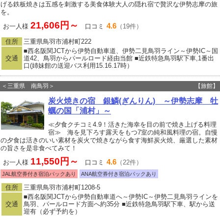
げる鉄板焼きは五感を刺激する美食体験大人の隠れ宿で贅沢な伊勢志摩の旅
を。
21,606円～
4.6
お一人様
口コミ
（19件）
住所
三重県鳥羽市浦村町222
■西名阪関JCTから伊勢自動車道、伊勢二見鳥羽ライン～伊勢IC～国
交通
道42、鳥羽からパールロード経由当館 ■近鉄特急鳥羽駅下車,1番出
口(姉妹館の送迎バス利用15.16.17時）
＜三重県 南鳥羽＞
【旅館】
炭火焼きの宿 銀鱗(ぎんりん) ～伊勢志摩 牡
蠣の国「浦村」～
≪夕食クチコミ4.9！活きた海幸を目の前で焼き上げる料理
宿≫ 海を見下ろす露天をもつ7室の純和風料理の宿。自慢
の夕食は活きのいい素材を炭火で焼きながら食す海鮮炭火焼、厳選した素材
の旨さを是非食べてみて！
11,550円～
4.6
お一人様
口コミ
（22件）
JAL航空券付き宿泊パックあり
ANA航空券付き宿泊パックあり
住所
三重県鳥羽市浦村町1208-5
■西名阪関JCTから伊勢自動車道へ～伊勢IC～伊勢二見鳥羽ラインを
交通
鳥羽、パールロード方面へ約35分 ■近鉄特急鳥羽駅下車、駅から送
迎有（必ず予約を）