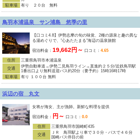
駐車場
有り ２０台 無料
鳥羽本浦温泉 サン浦島 悠季の里
【口コミ4.8】伊勢志摩の旬の味覚、2種の源泉と趣の異な
る湯めぐりで、”心あたたまる”海辺の温泉旅館
19,662円～
宿泊料金：
口コミ：
4.65
住所
三重県鳥羽市本浦温泉
伊勢自動車道→伊勢二見鳥羽ライン→直進約２５分/近鉄鳥羽駅
交通
1番出口より無料送迎バス約20分（要予約）15時16時17時
駐車場
有り １００台 無料
浜辺の宿 丸文
女将が海女、主が漁師。新鮮な料理を提供
円～
宿泊料金：
口コミ：
0.0
住所
三重県鳥羽市国崎町435
ＪＲ 鳥羽駅より車で３０分・バスで４６分
交通
国崎バス停目の前