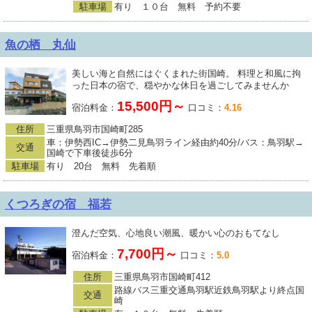
駐車場
有り １０台 無料 予約不要
魚の栖 丸仙
美しい海と自然にはぐくまれた街国崎。 料理と和風に拘
った日本の宿で、穏やかな休日を過ごしてみませんか
15,500円～
宿泊料金：
口コミ：
4.16
住所
三重県鳥羽市国崎町285
車：伊勢西IC→伊勢二見鳥羽ライン経由約40分/バス：鳥羽駅→
交通
国崎で下車後徒歩6分
駐車場
有り 20台 無料 先着順
くつろぎの宿 福若
澄んだ空気、心地良い潮風、暖かい心のおもてなし
7,700円～
宿泊料金：
口コミ：
5.0
住所
三重県鳥羽市国崎町412
路線バス三重交通鳥羽駅近鉄鳥羽駅より終点国
交通
崎