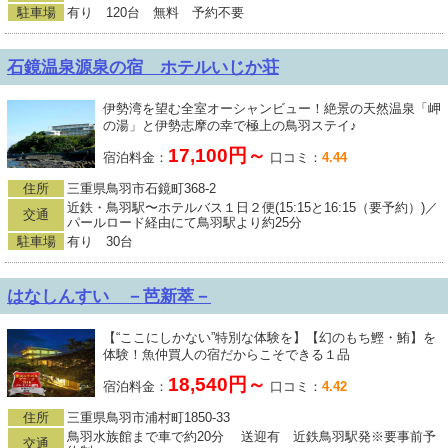
駐車場
有り 120台 無料 予約不要
石鏡温泉源泉の宿 ホテルいじか荘
伊勢湾を望む全室オーシャンビュー！絶景の天然温泉「岬
の湯」と伊勢志摩の幸で極上の鳥羽ステイ♪
17,100円～
宿泊料金：
口コミ：
4.44
住所
三重県鳥羽市石鏡町368-2
近鉄・鳥羽駅〜ホテルバス１日２便(15:15と16:15（要予約）)／
交通
パールロード経由にて鳥羽駅より約25分
駐車場
有り 30台
はなしんすい －芭新萃－
【“ここにしかない”特別な体験を】【幻のもち鰹・鮪】を
体験！魚仲買人の宿だからこそできる１品
18,540円～
宿泊料金：
口コミ：
4.42
住所
三重県鳥羽市浦村町1850-33
鳥羽水族館まで車で約20分 送迎有 近鉄鳥羽駅発※要事前予
交通