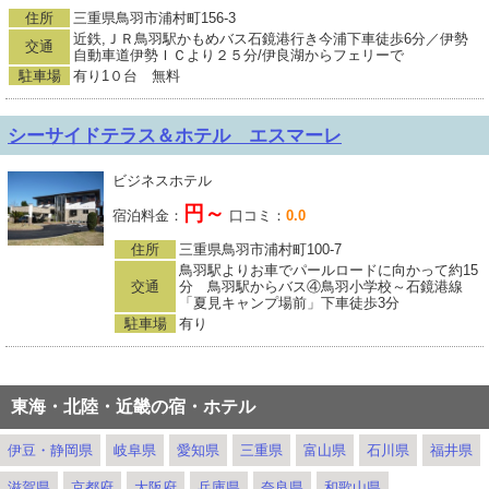
住所
三重県鳥羽市浦村町156-3
近鉄,ＪＲ鳥羽駅かもめバス石鏡港行き今浦下車徒歩6分／伊勢
交通
自動車道伊勢ＩＣより２５分/伊良湖からフェリーで
駐車場
有り1０台 無料
シーサイドテラス＆ホテル エスマーレ
ビジネスホテル
円～
宿泊料金：
口コミ：
0.0
住所
三重県鳥羽市浦村町100-7
鳥羽駅よりお車でパールロードに向かって約15
交通
分 鳥羽駅からバス④鳥羽小学校～石鏡港線
「夏見キャンプ場前」下車徒歩3分
駐車場
有り
東海・北陸・近畿の宿・ホテル
伊豆・静岡県
岐阜県
愛知県
三重県
富山県
石川県
福井県
滋賀県
京都府
大阪府
兵庫県
奈良県
和歌山県