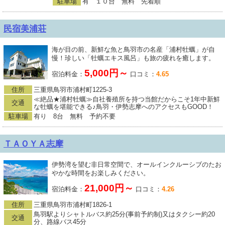
駐車場
有 １０台 無料 先着順
民宿美浦荘
海が目の前、新鮮な魚と鳥羽市の名産「浦村牡蠣」が自
慢！珍しい「牡蠣エキス風呂」も旅の疲れを癒します。
5,000円～
宿泊料金：
口コミ：
4.65
住所
三重県鳥羽市浦村町1225-3
≪絶品★浦村牡蠣≫自社養殖所を持つ当館だからこそ1年中新鮮
交通
な牡蠣を堪能できる♪鳥羽・伊勢志摩へのアクセスもGOOD！
駐車場
有り 8台 無料 予約不要
ＴＡＯＹＡ志摩
伊勢湾を望む非日常空間で、オールインクルーシブのたお
やかな時間をお楽しみください。
21,000円～
宿泊料金：
口コミ：
4.26
住所
三重県鳥羽市浦村町1826-1
鳥羽駅よりシャトルバス約25分(事前予約制)又はタクシー約20
交通
分、路線バス45分