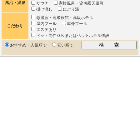
風呂・温泉
サウナ
家族風呂・貸切露天風呂
掛け流し
にごり湯
厳選宿・高級旅館・高級ホテル
屋内プール
屋外プール
こだわり
エステあり
ペット同伴ＯＫまたはペットホテル併設
おすすめ・人気順で
安い順で