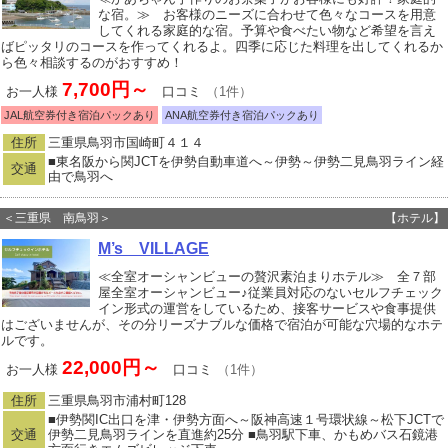
な宿。≫ お客様のニーズに合わせて色々なコースを用意
してくれる家庭的な宿。予算や食べたい物など希望を言え
ばピッタリのコースを作ってくれるよ。四季に応じた料理を出してくれるか
ら色々相談するのがおすすめ！
7,700円～
お一人様
口コミ
（1件）
JAL航空券付き宿泊パックあり
ANA航空券付き宿泊パックあり
住所
三重県鳥羽市国崎町４１４
■東名阪から関JCTを伊勢自動車道へ～伊勢～伊勢二見鳥羽ライン経
交通
由で鳥羽へ
＜三重県 南鳥羽＞
【ホテル】
M’s VILLAGE
≪全室オーシャンビューの贅沢素泊まりホテル≫ 全７部
屋全室オーシャンビュー♪従業員対応のないセルフチェック
イン形式の運営をしているため、接客サービスや食事提供
はございませんが、その分リーズナブルな価格で宿泊が可能な穴場的なホテ
ルです。
22,000円～
お一人様
口コミ
（1件）
住所
三重県鳥羽市浦村町128
■伊勢関IC出口を津・伊勢方面へ～阪神高速１号環状線～松下JCTで
交通
伊勢二見鳥羽ラインを直進約25分 ■鳥羽駅下車、かもめバス石鏡港