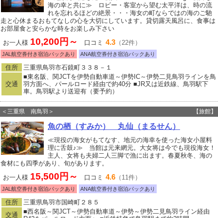
海の幸と共に≫ ロビー・客室から望む太平洋は、時の流
れを忘れるほどの絶景・・・海女の町ならではの海のご馳
走と心休まるおもてなしの心を大切にしています。貸切露天風呂に、食事は
お部屋食と安らかな時をお楽しみ下さい
10,200円～
4.3
お一人様
口コミ
（22件）
JAL航空券付き宿泊パックあり
ANA航空券付き宿泊パックあり
住所
三重県鳥羽市石鏡町３３８－１
■東名阪、関JCTを伊勢自動車道～伊勢IC～伊勢二見鳥羽ラインを鳥
交通
羽方面へ、パールロード経由で約40分 ■JR又は近鉄線、鳥羽駅下
車。鳥羽駅より送迎有（要予約）
＜三重県 南鳥羽＞
【旅館】
魚の栖（すみか） 丸仙（まるせん）
≪現役の海女がもてなす、地元の海幸を使った海女小屋料
理に舌鼓♪≫ 当館は元来網元。大女将は今でも現役海女！
主人、女将も夫婦二人三脚で漁に出ます。春夏秋冬、海の
食材にも四季があり、旬があります。
15,500円～
4.6
お一人様
口コミ
（11件）
JAL航空券付き宿泊パックあり
ANA航空券付き宿泊パックあり
住所
三重県鳥羽市国崎町２８５
■西名阪～関JCT～伊勢自動車道～伊勢～伊勢二見鳥羽ライン経由
交通