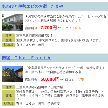
あわびと伊勢エビのお宿 たまや
★お客様の声★本当にご飯が最高でした！！と〜〜っても
おいしく大満足★船盛りにもビックリ！
7,700円～
宿泊料金：
口コミ：
4.86
住所
三重県鳥羽市国崎町733-4
交通
近鉄 鳥羽駅より車で約３０分。国崎行き定期バスあります。
駐車場
有り ３０台 無料
御宿 Ｔｈｅ Ｅａｒｔｈ
【全室露天風呂&デッキ付スイート】一瞬で表情を変える
海・原生林の中で自然を感じ調和する宿。
58,080円～
宿泊料金：
口コミ：
4.75
住所
三重県鳥羽市石鏡町中ノ山龍の栖
近鉄鳥羽駅より、悠季の里無料送迎バス（14時（事前予約）・
交通
１５時・１６時・１７時）に乗車、約３５分（途中乗り換えあ
り）
駐車場
有り １６台 無料 予約不要