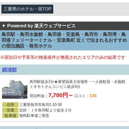
三重県のホテル・宿TOP
▼ Powered by 楽天ウェブサービス
鳥羽駅・鳥羽水族館・鳥羽港・安楽島・鳥羽市・鳥羽湾・鳥
羽港フェリーターミナル・安楽島町 近くで泊まれるおすすめ
の宿泊施設・格安ホテル
※宿泊日や予算等の検索条件が無視されたエリアのみの結果です
錦浦館
鳥羽駅徒歩2分★展望温泉大浴場有・一人旅歓迎・水族館
ミキモトさんコンビニ徒歩5分
7,700円～
宿泊料金：
口コミ：
3.81
住所
三重県鳥羽市鳥羽1-10-38
交通
近鉄・ＪＲ鳥羽駅より徒歩２分
駐車場
無料駐車場ご用意