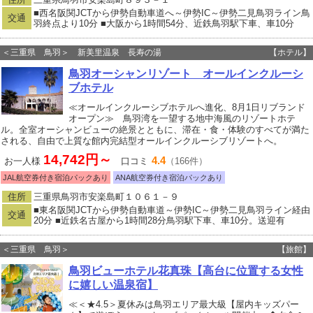
■西名阪関JCTから伊勢自動車道へ～伊勢IC～伊勢二見鳥羽ライン鳥
交通
羽終点より10分 ■大阪から1時間54分、近鉄鳥羽駅下車、車10分
＜三重県 鳥羽＞ 新美里温泉 長寿の湯
【ホテル】
鳥羽オーシャンリゾート オールインクルーシ
ブホテル
≪オールインクルーシブホテルへ進化、8月1日リブランド
オープン≫ 鳥羽湾を一望する地中海風のリゾートホテ
ル。全室オーシャンビューの絶景とともに、滞在・食・体験のすべてが満た
される、自由で上質な館内完結型オールインクルーシブリゾートへ。
14,742円～
4.4
お一人様
口コミ
（166件）
JAL航空券付き宿泊パックあり
ANA航空券付き宿泊パックあり
住所
三重県鳥羽市安楽島町１０６１－９
■東名阪関JCTから伊勢自動車道～伊勢IC～伊勢二見鳥羽ライン経由
交通
20分 ■近鉄名古屋から1時間28分鳥羽駅下車、車10分。送迎有
＜三重県 鳥羽＞
【旅館】
鳥羽ビューホテル花真珠【高台に位置する女性
に嬉しい温泉宿】
≪＜★4.5＞夏休みは鳥羽エリア最大級【屋内キッズパー