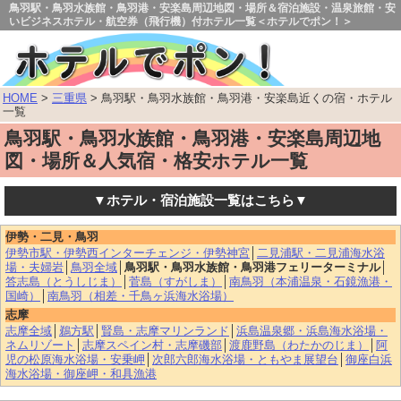
鳥羽駅・鳥羽水族館・鳥羽港・安楽島周辺地図・場所＆宿泊施設・温泉旅館・安
いビジネスホテル・航空券（飛行機）付ホテル一覧＜ホテルでポン！＞
HOME
>
三重県
> 鳥羽駅・鳥羽水族館・鳥羽港・安楽島近くの宿・ホテル
一覧
鳥羽駅・鳥羽水族館・鳥羽港・安楽島周辺地
図・場所＆人気宿・格安ホテル一覧
▼ホテル・宿泊施設一覧はこちら▼
伊勢・二見・鳥羽
伊勢市駅・伊勢西インターチェンジ・伊勢神宮
│
二見浦駅・二見浦海水浴
場・夫婦岩
│
鳥羽全域
│
鳥羽駅・鳥羽水族館・鳥羽港フェリーターミナル
│
答志島（とうしじま）
│
菅島（すがしま）
│
南鳥羽（本浦温泉・石鏡漁港・
国崎）
│
南鳥羽（相差・千鳥ヶ浜海水浴場）
志摩
志摩全域
│
鵜方駅
│
賢島・志摩マリンランド
│
浜島温泉郷・浜島海水浴場・
ネムリゾート
│
志摩スペイン村・志摩磯部
│
渡鹿野島（わたかのじま）
│
阿
児の松原海水浴場・安乗岬
│
次郎六郎海水浴場・ともやま展望台
│
御座白浜
海水浴場・御座岬・和具漁港