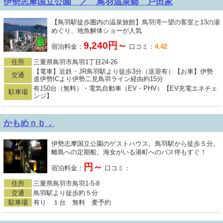
伊勢志摩国立公園 ／ 鳥羽温泉郷 戸田家
【鳥羽駅徒歩圏内の温泉旅館】鳥羽湾一望の客室と13の湯
めぐり、地魚解体ショーが人気
9,240円～
宿泊料金：
口コミ：
4.42
住所
三重県鳥羽市鳥羽1丁目24-26
【電車】近鉄・JR鳥羽駅より徒歩3分（送迎有）【お車】伊勢
交通
道伊勢ICより伊勢二見鳥羽ライン経由約15分
有150台（無料）・電気自動車（EV・PHV）【EV充電エネチェ
駐車場
ンジ】
かもめｎｂ．
伊勢志摩国立公園のゲストハウス。鳥羽駅から徒歩５分。
離島への定期船。海女がいる港町へのバス停もすぐ！
円～
宿泊料金：
口コミ：
住所
三重県鳥羽市鳥羽1-5-8
交通
鳥羽駅より徒歩約５分
駐車場
有り １台 無料 要予約