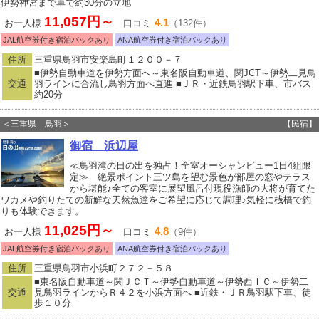
伊勢神宮まで車で約30分の立地
11,057円～
4.1
お一人様
口コミ
（132件）
JAL航空券付き宿泊パックあり
ANA航空券付き宿泊パックあり
住所
三重県鳥羽市安楽島町１２００－７
■伊勢自動車道を伊勢方面へ～東名阪自動車道、関JCT～伊勢二見鳥
交通
羽ラインに合流し鳥羽方面へ直進 ■ＪＲ・近鉄鳥羽駅下車、市バス
約20分
＜三重県 鳥羽＞
【民宿】
御宿 浜辺屋
≪鳥羽湾の日の出を独占！全室オーシャンビュー1日4組限
定≫ 絶景ポイント三ツ島を望む景色が部屋の窓やテラス
から堪能♪全ての客室に展望風呂付現役漁師の大将が育てた
ワカメや釣りたての新鮮な天然魚達をご希望に応じて調理♪気軽に桟橋で釣
りも体験できます。
11,025円～
4.8
お一人様
口コミ
（9件）
JAL航空券付き宿泊パックあり
ANA航空券付き宿泊パックあり
住所
三重県鳥羽市小浜町２７２－５８
■東名阪自動車道～関ＪＣＴ～伊勢自動車道～伊勢西ＩＣ～伊勢二
交通
見鳥羽ラインからＲ４２を小浜方面へ ■近鉄・ＪＲ鳥羽駅下車、徒
歩１０分