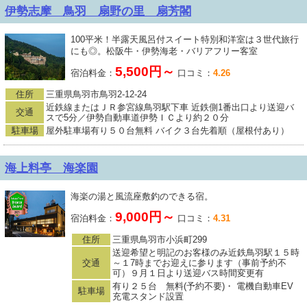
伊勢志摩 鳥羽 扇野の里 扇芳閣
100平米！半露天風呂付スイート特別和洋室は３世代旅行
にも◎。松阪牛・伊勢海老・バリアフリー客室
5,500円～
宿泊料金：
口コミ：
4.26
住所
三重県鳥羽市鳥羽2-12-24
近鉄線またはＪＲ参宮線鳥羽駅下車 近鉄側1番出口より送迎バ
交通
スで5分／伊勢自動車道伊勢ＩＣより約２０分
駐車場
屋外駐車場有り５０台無料 バイク３台先着順（屋根付あり）
海上料亭 海楽園
海楽の湯と風流座敷釣のできる宿。
9,000円～
宿泊料金：
口コミ：
4.31
住所
三重県鳥羽市小浜町299
送迎希望と明記のお客様のみ近鉄鳥羽駅１５時
交通
～１7時までお迎えに参ります（事前予約不
可）９月１日より送迎バス時間変更有
有り２５台 無料(予約不要)・ 電機自動車EV
駐車場
充電スタンド設置