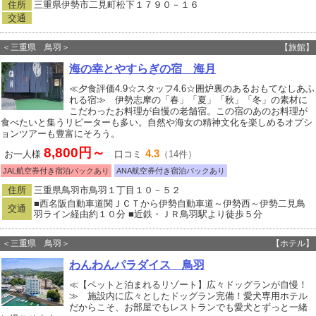
住所
三重県伊勢市二見町松下１７９０－１６
交通
＜三重県 鳥羽＞
【旅館】
海の幸とやすらぎの宿 海月
≪夕食評価4.9☆スタッフ4.6☆囲炉裏のあるおもてなしあふ
れる宿≫ 伊勢志摩の「春」「夏」「秋」「冬」の素材に
こだわったお料理が自慢の老舗宿。この宿のあのお料理が
食べたいと集うリピーターも多い。自然や海女の精神文化を楽しめるオプシ
ョンツアーも豊富にそろう。
8,800円～
4.3
お一人様
口コミ
（14件）
JAL航空券付き宿泊パックあり
ANA航空券付き宿泊パックあり
住所
三重県鳥羽市鳥羽１丁目１０－５２
■西名阪自動車道関ＪＣＴから伊勢自動車道～伊勢西～伊勢二見鳥
交通
羽ライン経由約１０分 ■近鉄・ＪＲ鳥羽駅より徒歩５分
＜三重県 鳥羽＞
【ホテル】
わんわんパラダイス 鳥羽
≪【ペットと泊まれるリゾート】広々ドッグランが自慢！
≫ 施設内に広々としたドッグラン完備！愛犬専用ホテル
だからこそ、お部屋でもレストランでも愛犬とずっと一緒