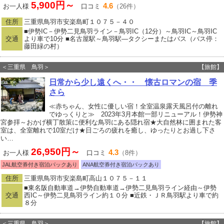
5,900円～
4.6
お一人様
口コミ
（26件）
住所
三重県鳥羽市安楽島町１０７５－４０
■伊勢IC－伊勢二見鳥羽ライン－鳥羽IC（12分）～鳥羽IC～鳥羽IC
交通
より車で10分 ■名古屋駅～鳥羽駅―タクシーまたはバス（バス停：
藤田緑の村）
＜三重県 鳥羽＞
【旅館】
日常から少し遠くへ・・ 懐古ロマンの宿 季
さら
≪赤ちゃん、女性に優しい宿！全室温泉露天風呂付の離れ
でゆっくりと≫ 2023年3月本館一部リニューアル！伊勢神
宮参拝～おかげ横丁散策に便利な鳥羽にある隠れ宿★大自然林に囲まれた客
室は、全室離れで10室だけ★日ごろの疲れを癒し、ゆったりとお過し下さ
い…
26,950円～
4.3
お一人様
口コミ
（8件）
JAL航空券付き宿泊パックあり
ANA航空券付き宿泊パックあり
住所
三重県鳥羽市安楽島町高山１０７５－１１
■東名阪自動車道→伊勢自動車道→伊勢二見鳥羽ライン経由～伊勢
交通
西IC～伊勢二見鳥羽ライン約１０分 ■近鉄・ＪＲ鳥羽駅より車で約
８分
＜三重県 鳥羽＞
【旅館】