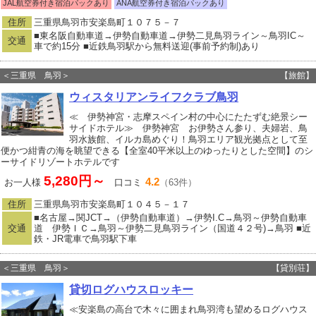
JAL航空券付き宿泊パックあり
ANA航空券付き宿泊パックあり
住所
三重県鳥羽市安楽島町１０７５－７
■東名阪自動車道→伊勢自動車道→伊勢二見鳥羽ライン～鳥羽IC～
交通
車で約15分 ■近鉄鳥羽駅から無料送迎(事前予約制)あり
＜三重県 鳥羽＞
【旅館】
ウィスタリアンライフクラブ鳥羽
≪ 伊勢神宮・志摩スペイン村の中心にたたずむ絶景シー
サイドホテル≫ 伊勢神宮 お伊勢さん参り、夫婦岩、鳥
羽水族館、イルカ島めぐり！鳥羽エリア観光拠点として至
便かつ紺青の海を眺望できる【全室40平米以上のゆったりとした空間】のシ
ーサイドリゾートホテルです
5,280円～
4.2
お一人様
口コミ
（63件）
住所
三重県鳥羽市安楽島町１０４５－１７
■名古屋→関JCT→（伊勢自動車道）→伊勢I.C→鳥羽～伊勢自動車
交通
道 伊勢ＩＣ→鳥羽～伊勢二見鳥羽ライン（国道４２号)→鳥羽 ■近
鉄・JR電車で鳥羽駅下車
＜三重県 鳥羽＞
【貸別荘】
貸切ログハウスロッキー
≪安楽島の高台で木々に囲まれ鳥羽湾も望めるログハウス