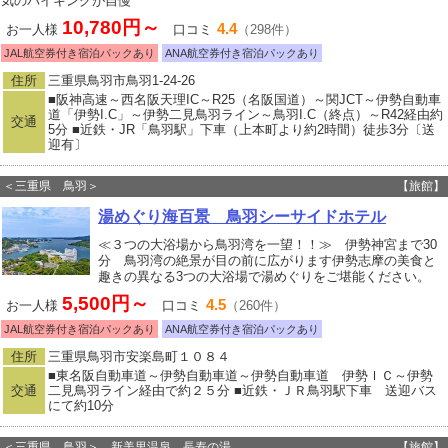
気のバイキングが自慢
10,780円～
4.4
お一人様
口コミ
（298件）
JAL航空券付き宿泊パックあり
ANA航空券付き宿泊パックあり
住所
三重県鳥羽市鳥羽1-24-26
■阪神高速～西名阪天理IC～R25（名阪国道）～関JCT～伊勢自動車
道「伊勢I.C」～伊勢二見鳥羽ライン～鳥羽I.C（終点）～R42経由約
交通
5分 ■近鉄・JR「鳥羽駅」下車（上本町より約2時間）徒歩3分〔送
迎有〕
＜三重県 鳥羽＞
【旅館】
湯めぐり海百景 鳥羽シーサイドホテル
≪３つの大浴場から鳥羽湾を一望！！≫ 伊勢神宮まで30
分 鳥羽湾の絶景が目の前に広がります伊勢志摩の美食と
趣きの異なる3つの大浴場で湯めぐりをご堪能ください。
5,500円～
4.5
お一人様
口コミ
（260件）
JAL航空券付き宿泊パックあり
ANA航空券付き宿泊パックあり
住所
三重県鳥羽市安楽島町１０８４
■東名阪自動車道～伊勢自動車道～伊勢自動車道 伊勢ＩＣ～伊勢
交通
二見鳥羽ライン経由で約２５分 ■近鉄・ＪＲ鳥羽駅下車 送迎バス
にて約10分
＜三重県 鳥羽＞ 新美里温泉 長寿の湯
【旅館】