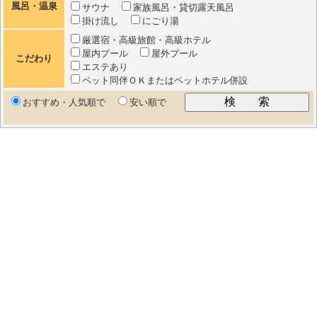
風呂・温泉
サウナ
家族風呂・貸切露天風呂
掛け流し
にごり湯
厳選宿・高級旅館・高級ホテル
屋内プール
屋外プール
こだわり
エステあり
ペット同伴ＯＫまたはペットホテル併設
おすすめ・人気順で
安い順で