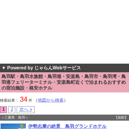
▼ Powered by じゃらんWebサービス
鳥羽駅・鳥羽水族館・鳥羽港・安楽島・鳥羽市・鳥羽湾・鳥
羽港フェリーターミナル・安楽島町近くで泊まれるおすすめ
の宿泊施設・格安ホテル
34
（
地図から検索
）
検索結果：
件
1
2
次へ »
＜三重県 鳥羽＞
【旅館】
伊勢志摩の絶景 鳥羽グランドホテル