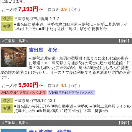
に過ごせます。
7,193円～
3.9
お一人様
口コミ
（89件）
住所
三重県鳥羽市小浜町２７２
■東名阪自動車道、伊勢志摩自動車道～伊勢IC～伊勢二見鳥羽ライ
交通
ン経由約20分 ■JRまたは近鉄「鳥羽」駅から徒歩10分
＜三重県 鳥羽＞
【旅館】
吉田屋 和光
≪伊勢志摩街道・鳥羽の宿場町！気ままに楽しむ旅の拠点
に最適！≫ 鳥羽駅より徒歩5分の高台に建つ老舗旅館！和
造の落ち着いた雰囲気の宿。鳥羽の観光はもちろん伊勢志
摩の旅の足場にもぴったり。リーズナブルに利用できる素泊まり専門のお宿
です。
5,500円～
4.1
お一人様
口コミ
（37件）
JAL航空券付き宿泊パックあり
ANA航空券付き宿泊パックあり
住所
三重県鳥羽市鳥羽1-13-1
■西名阪から関JCTを伊勢自動車道～伊勢IC～伊勢二見鳥羽ライン終
交通
点鳥羽、5分 ■近鉄鳥羽駅（1時間54分）下車、徒歩5分
＜三重県 鳥羽＞
【旅館】
寿々波別館 錦浦館