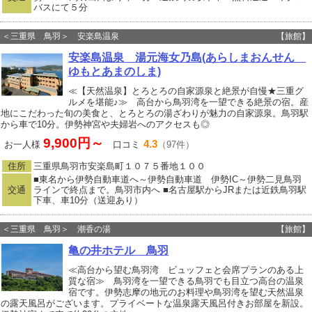
バスにて５分
＜三重県 鳥羽＞ 安楽島温泉
【旅館】
安楽島温泉 湯元海女乃島(あらしまおんせん
ゆもとあまのしま)
≪【天然温泉】とろとろの自家源泉と絶景が自慢★三重グ
ルメを堪能♪≫ 高台から鳥羽湾を一望できる絶景の宿。産
地にこだわった旬の美食と、とろとろの湯ざわりが魅力の自家源泉。鳥羽駅
から車で10分。伊勢神宮や夫婦岩へのアクセスも◎
9,900円～
4.3
お一人様
口コミ
（97件）
住所
三重県鳥羽市安楽島町１０７５番地１００
■東名から伊勢自動車道へ～伊勢自動車道 伊勢IC～伊勢二見鳥羽
交通
ラインで終点まで。鳥羽市内へ ■名古屋駅からJRまたは近鉄鳥羽駅
下車、車10分（送迎あり）
＜三重県 鳥羽＞ 潮香の湯
【旅館】
亀の井ホテル 鳥羽
≪高台から望む鳥羽湾 ビュッフェと会席プランのある上
質な宿≫ 鳥羽湾を一望できる鳥羽でも目立つ高台の温泉
宿です。伊勢志摩の地元のお料理や鳥羽湾を望む天然温泉
の露天風呂がございます。プライベートな温泉露天風呂付きお部屋を新設。