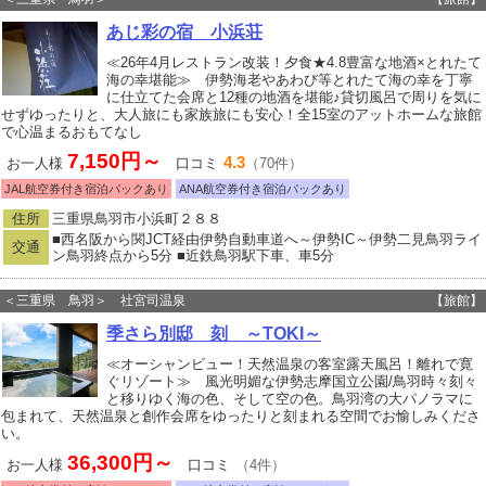
あじ彩の宿 小浜荘
≪26年4月レストラン改装！夕食★4.8豊富な地酒×とれたて
海の幸堪能≫ 伊勢海老やあわび等とれたて海の幸を丁寧
に仕立てた会席と12種の地酒を堪能♪貸切風呂で周りを気に
せずゆったりと、大人旅にも家族旅にも安心！全15室のアットホームな旅館
で心温まるおもてなし
7,150円～
4.3
お一人様
口コミ
（70件）
JAL航空券付き宿泊パックあり
ANA航空券付き宿泊パックあり
住所
三重県鳥羽市小浜町２８８
■西名阪から関JCT経由伊勢自動車道へ～伊勢IC～伊勢二見鳥羽ライ
交通
ン鳥羽終点から5分 ■近鉄鳥羽駅下車、車5分
＜三重県 鳥羽＞ 社宮司温泉
【旅館】
季さら別邸 刻 ～TOKI～
≪オーシャンビュー！天然温泉の客室露天風呂！離れで寛
ぐリゾート≫ 風光明媚な伊勢志摩国立公園/鳥羽時々刻々
と移りゆく海の色、そして空の色。鳥羽湾の大パノラマに
包まれて、天然温泉と創作会席をゆったりと刻まれる空間でお愉しみくださ
い。
36,300円～
お一人様
口コミ
（4件）