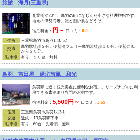
旅館 海月(三重県)
創業明治20年、鳥羽の町になじんだ小さな料理旅館です。
地元の伊勢海老、鮑と囲炉裏をどうぞ。
円～
宿泊料金：
口コミ：
0.0
住所
三重県鳥羽市鳥羽1-10-52
鳥羽駅徒歩３分。伊勢湾フェリー鳥羽港徒歩１０分。伊勢西IC
交通
から２０分。
駐車場
有り １０台 無料
鳥羽 吉田屋 湯坊旅籠 和光
鳥羽駅に近く観光拠点に便利なお宿。。リーズナブルに利
用できる素泊まり専門のお宿です。
5,500円～
宿泊料金：
口コミ：
3.65
住所
三重県鳥羽市鳥羽1-13-1
交通
近鉄・JR鳥羽駅下車
駐車場
有り 60台 先着順 無料