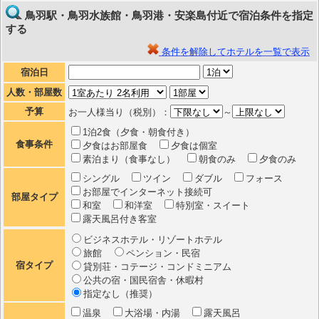
鳥羽駅・鳥羽水族館・鳥羽港・安楽島付近で宿泊条件を指定
する
条件を解除してホテルを一覧で表示
宿泊日
人数・部屋数
予算
お一人様当り（税別）：
～
1泊2食（夕食・朝食付き）
食事条件
夕食はお部屋食
夕食は個室
素泊まり（食事なし）
朝食のみ
夕食のみ
シングル
ツイン
ダブル
フォース
お部屋でインターネット接続可
部屋タイプ
和室
和洋室
特別室・スイート
露天風呂付き客室
ビジネスホテル・リゾートホテル
旅館
ペンション・民宿
宿タイプ
貸別荘・コテージ・コンドミニアム
公共の宿・国民宿舎・休暇村
指定なし（推奨）
温泉
大浴場・内湯
露天風呂