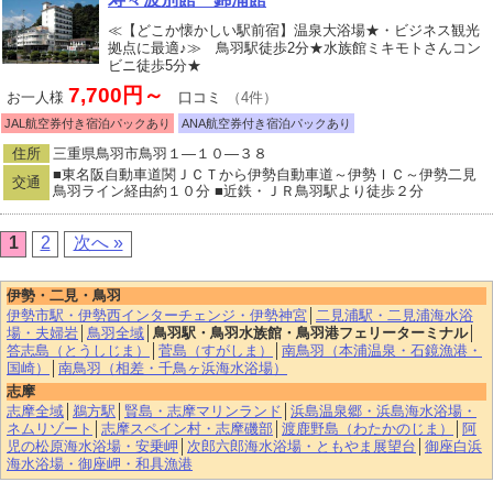
≪【どこか懐かしい駅前宿】温泉大浴場★・ビジネス観光
拠点に最適♪≫ 鳥羽駅徒歩2分★水族館ミキモトさんコン
ビニ徒歩5分★
7,700円～
お一人様
口コミ
（4件）
JAL航空券付き宿泊パックあり
ANA航空券付き宿泊パックあり
住所
三重県鳥羽市鳥羽１―１０―３８
■東名阪自動車道関ＪＣＴから伊勢自動車道～伊勢ＩＣ～伊勢二見
交通
鳥羽ライン経由約１０分 ■近鉄・ＪＲ鳥羽駅より徒歩２分
1
2
次へ »
伊勢・二見・鳥羽
伊勢市駅・伊勢西インターチェンジ・伊勢神宮
│
二見浦駅・二見浦海水浴
場・夫婦岩
│
鳥羽全域
│
鳥羽駅・鳥羽水族館・鳥羽港フェリーターミナル
│
答志島（とうしじま）
│
菅島（すがしま）
│
南鳥羽（本浦温泉・石鏡漁港・
国崎）
│
南鳥羽（相差・千鳥ヶ浜海水浴場）
志摩
志摩全域
│
鵜方駅
│
賢島・志摩マリンランド
│
浜島温泉郷・浜島海水浴場・
ネムリゾート
│
志摩スペイン村・志摩磯部
│
渡鹿野島（わたかのじま）
│
阿
児の松原海水浴場・安乗岬
│
次郎六郎海水浴場・ともやま展望台
│
御座白浜
海水浴場・御座岬・和具漁港