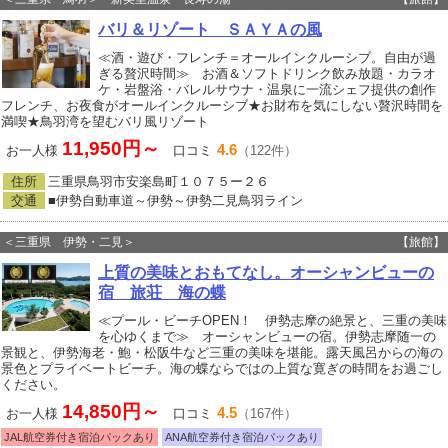
バリ＆リゾート ＳＡＹＡの風
≪酒・遊び・フレンチ＝オールインクルーシブ。自由が過
ぎる贅沢時間≫ お酒＆ソフトドリンク飲み放題・カラオ
ケ・岩盤浴・バレルサウナ・温泉に一流シェフ提供の創作
フレンチ、お夜食がオールインクルーシブ★お財布を気にしない贅沢時間を
満喫★鳥羽湾を望むバリ風リゾート
11,950円～
4.6
お一人様
口コミ
（122件）
住所
三重県鳥羽市安楽島町１０７５ー２６
交通
■伊勢自動車道～伊勢～伊勢二見鳥羽ライン
＜三重県 伊勢・二見＞
【旅館】
上質の美味とおもてなし。オーシャンビューの
宿 旅荘 海の蝶
≪プール・ビーチOPEN！ 伊勢志摩の絶景と、三重の美味
を心ゆくまで≫ オーシャンビューの宿。伊勢志摩随一の
景観と、伊勢海老・鮑・松阪牛など三重の美味を堪能。露天風呂からの海の
景色とプライベートビーチ。海の蝶ならではの上質な寛ぎの時間をお過ごし
ください。
14,850円～
4.5
お一人様
口コミ
（167件）
JAL航空券付き宿泊パックあり
ANA航空券付き宿泊パックあり