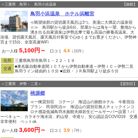
＜三重県 鳥羽＞ 鳥羽小浜温泉
【旅館】
鳥羽小浜温泉 ホテル浜離宮
≪眺望抜群の貸切露天風呂は3つ。美湯に大満足の温泉宿
☆≫ 鳥羽駅から徒歩6分。部屋からは海を一望。敷地から
湧き出る自家源泉は伊勢志摩で最も高温の療養高温泉。大
浴場、貸切露天風呂、露天風呂付客室で心ゆくまでお寛ぎください。伊勢神
宮まで15分。全室高速WiFi
5,100円～
4.4
お一人様
口コミ
（16件）
住所
三重県鳥羽市鳥羽１－２２－１９
■東名阪自動車道関ＪＣＴから伊勢自動車道～伊勢ＩＣ～伊勢二見
交通
鳥羽ライン経由約１０分 ■近鉄・ＪＲ鳥羽駅より徒歩５分
＜三重県 伊勢・二見＞
【貸別荘】
桃源郷
≪一棟貸別荘 コテージ 海辺山の旅館ホテル 今夜宿泊
プラン 民宿民泊≫ 海辺山の貸別荘無人チェックインコ
ロナ感染低減鳥羽水族館夫婦岩生ビールサーバー設置！バ
ーベキュー、カラオケ海水浴、釣山登、寺巡り、安心認証店COVID19 交通
非常便利 ペットok
3,600円～
3.9
お一人様
口コミ
（7件）