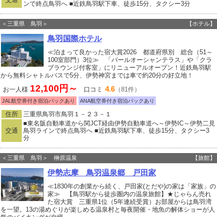
ンで終点鳥羽へ ■近鉄鳥羽駅下車、徒歩15分、タクシー3分
＜三重県 鳥羽＞
【ホテル】
鳥羽国際ホテル
≪泊まって良かった宿大賞2026 都道府県別 総合（51～
100室部門）3位≫ 「パールオーシャンテラス」や「クラ
ブラウンジ付客室」にリニューアルオープン！近鉄鳥羽駅
から無料シャトルバスで5分、伊勢神宮までは車で約20分の好立地！
12,100円～
4.6
お一人様
口コミ
（81件）
JAL航空券付き宿泊パックあり
ANA航空券付き宿泊パックあり
住所
三重県鳥羽市鳥羽１－２３－１
■東名阪自動車道から関JCT経由伊勢自動車道へ～伊勢IC～伊勢二見
交通
鳥羽ラインで終点鳥羽へ ■近鉄鳥羽駅下車、徒歩15分、タクシー3
分
＜三重県 鳥羽＞ 榊原温泉
【旅館】
伊勢志摩 鳥羽温泉郷 戸田家
≪1830年の創業から続く、戸田家(とだや)の家は「家族」の
家≫ 【鳥羽駅から徒歩圏内の温泉旅館】★じゃらん売れ
た宿大賞 三重県1位（5年連続受賞）お部屋からは鳥羽湾
を一望。13の湯めぐりが楽しめる温泉村と毎夜開催・地魚の解体ショーが人