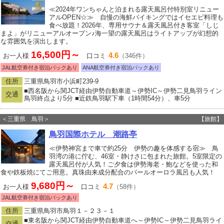
≪2024年ワンちゃんと泊まれる露天風呂付特別室リニュー
アルOPEN☆≫ 自慢の海鮮バイキングではイセエビ料理も
食べ放題！2026年、専用サウナ＆露天風呂付き客室「しじ
まよ」がリニューアルオープン♪海一望の露天風呂はライトアップが幻想的
な雰囲気を演出します。
16,500円～
4.6
お一人様
口コミ
（346件）
JAL航空券付き宿泊パックあり
ANA航空券付き宿泊パックあり
住所
三重県鳥羽市小浜町239-9
■西名阪から関JCT経由伊勢自動車道～伊勢IC～伊勢二見鳥羽ライン
交通
鳥羽終点より5分 ■近鉄鳥羽駅下車（1時間54分）、車5分
＜三重県 鳥羽＞
【旅館】
鳥羽国際ホテル 潮路亭
≪伊勢神宮まで車で約25分 伊勢の趣を体感する宿≫ 鳥
羽湾の港に佇む、46室・静けさに包まれた旅館。5室限定の
露天風呂付が人気！ご夕食は伊勢海老・鮑などを使った和
食や鉄板焼にてご用意。真珠由来成分配合のパールオーロラ風呂も人気！
9,680円～
4.7
お一人様
口コミ
（58件）
JAL航空券付き宿泊パックあり
住所
三重県鳥羽市鳥羽１－２３－１
■東名阪から関JCT経由伊勢自動車道へ～伊勢IC～伊勢二見鳥羽ライ
交通