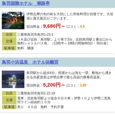
鳥羽国際ホテル 潮路亭
伊勢志摩の旬の味を大切にした和食料理が自慢です。大浴
場と露天風呂がございます。
9,680円～
宿泊料金：
口コミ：
4.5
住所
三重県鳥羽市鳥羽1-23-1
ＪＲ及び近鉄「鳥羽駅」より車で3分。近鉄鳥羽駅１番出口から
交通
無料シャトルバス有。（12時半～18時の間毎時0分・30分発）
駐車場
無料 隣接
鳥羽小浜温泉 ホテル浜離宮
鳥羽駅から徒歩6分。部屋からは海を一望。敷地から湧き
出る自家源泉は伊勢志摩で最も高温の療養高温泉。
5,200円～
宿泊料金：
口コミ：
3.89
住所
三重県鳥羽市鳥羽1-22-19
電車：近鉄鳥羽駅より徒歩６分※車：伊勢ＩＣより伊勢二見鳥
交通
羽ライン経由約１０分
駐車場
有り ４０台 無料 予約不要