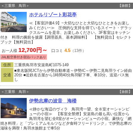
＜三重県 鳥羽＞
【旅館】
ホテルリゾート彩花亭
≪【客室評価4.9】~大切なひとと大切なひとときをお楽し
みください~≫ 圧倒的な支持を得ているスイート・デラッ
クスルームを是非、お楽しみください。3F客室はキッチン
付き 料理の腕前を披露【調理器具、基本調味料】 【無料貸出】セレクト
ブック【無料貸出】
12,700円～
4.5
お一人様
口コミ
（13件）
JAL航空券付き宿泊パックあり
住所
三重県鳥羽市安楽島町1075-149
■東名阪関JCTから伊勢自動車道～伊勢IC～伊勢二見鳥羽ライン経由
交通
20分 ■近鉄名古屋から1時間40分鳥羽駅下車、車10分。送迎バス無
し
＜三重県 鳥羽＞
【旅館】
伊勢志摩の波音 海楼
≪静かな海辺のヴィラ 鳥羽湾一望、全８室オーシャンビ
ューの小宿≫ 【客室全禁煙】安楽島の最も高い位置から
鳥羽湾を望む全8室がオーシャンビューの小宿。豪快な「網
焼き料理」と「プレミアムモルツなど夕食時フリードリンク」で伊勢志摩の
滋味を満喫！鳥羽水族館まで車5分