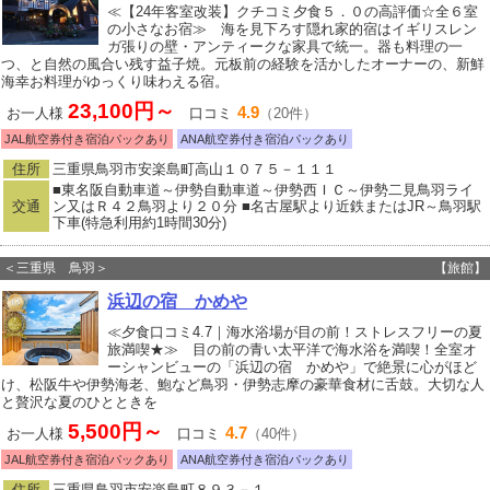
≪【24年客室改装】クチコミ夕食５．０の高評価☆全６室
の小さなお宿≫ 海を見下ろす隠れ家的宿はイギリスレン
ガ張りの壁・アンティークな家具で統一。器も料理の一
つ、と自然の風合い残す益子焼。元板前の経験を活かしたオーナーの、新鮮
海幸お料理がゆっくり味わえる宿。
23,100円～
4.9
お一人様
口コミ
（20件）
JAL航空券付き宿泊パックあり
ANA航空券付き宿泊パックあり
住所
三重県鳥羽市安楽島町高山１０７５－１１１
■東名阪自動車道～伊勢自動車道～伊勢西ＩＣ～伊勢二見鳥羽ライ
交通
ン又はＲ４２鳥羽より２０分 ■名古屋駅より近鉄またはJR～鳥羽駅
下車(特急利用約1時間30分)
＜三重県 鳥羽＞
【旅館】
浜辺の宿 かめや
≪夕食口コミ4.7｜海水浴場が目の前！ストレスフリーの夏
旅満喫★≫ 目の前の青い太平洋で海水浴を満喫！全室オ
ーシャンビューの「浜辺の宿 かめや」で絶景に心がほど
け、松阪牛や伊勢海老、鮑など鳥羽・伊勢志摩の豪華食材に舌鼓。大切な人
と贅沢な夏のひとときを
5,500円～
4.7
お一人様
口コミ
（40件）
JAL航空券付き宿泊パックあり
ANA航空券付き宿泊パックあり
住所
三重県鳥羽市安楽島町８９３－１