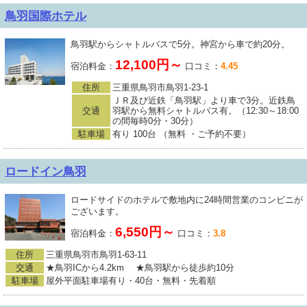
鳥羽国際ホテル
鳥羽駅からシャトルバスで5分。神宮から車で約20分。
12,100円～
宿泊料金：
口コミ：
4.45
住所
三重県鳥羽市鳥羽1-23-1
ＪＲ及び近鉄「鳥羽駅」より車で3分。近鉄鳥
交通
羽駅から無料シャトルバス有。（12:30～18:00
の間毎時0分・30分）
駐車場
有り 100台 （無料 ・ご予約不要）
ロードイン鳥羽
ロードサイドのホテルで敷地内に24時間営業のコンビニが
ございます。
6,550円～
宿泊料金：
口コミ：
3.8
住所
三重県鳥羽市鳥羽1-63-11
交通
★鳥羽ICから4.2km ★鳥羽駅から徒歩約10分
駐車場
屋外平面駐車場有り・40台・無料・先着順