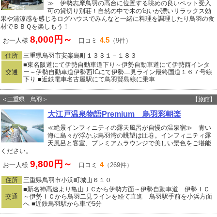
≫ 伊勢志摩鳥羽の高台に位置する眺めの良いペット受入
可の貸切り別荘！自然の中で木の匂いが漂いリラックス効
果や清涼感を感じるログハウスでみんなと一緒に料理を調理したり鳥羽の食
材でＢＢＱを楽しもう！
8,000円～
4.5
お一人様
口コミ
（9件）
住所
三重県鳥羽市安楽島町１３３１－１８３
■東名阪道にて伊勢自動車道下り～伊勢自動車道にて伊勢西インタ
交通
ー～伊勢自動車道伊勢西ICにて伊勢二見ライン最終国道１６７号線
下り ■近鉄電車名古屋駅にて鳥羽賢島線に乗車
＜三重県 鳥羽＞
【旅館】
大江戸温泉物語Premium 鳥羽彩朝楽
≪絶景インフィニティの露天風呂が自慢の温泉宿≫ 青い
海に島々が浮かぶ鳥羽湾の眺望は圧巻。インフィニティ露
天風呂と客室、プレミアムラウンジで美しい景色をご堪能
ください。
9,800円～
4
お一人様
口コミ
（269件）
住所
三重県鳥羽市小浜町城山６１０
■新名神高速より亀山ＪＣから伊勢方面～伊勢自動車道 伊勢ＩＣ
交通
～伊勢ＩＣから鳥羽二見ラインを経て直進 鳥羽駅手前を小浜方面
へ ■近鉄鳥羽駅から車で5分