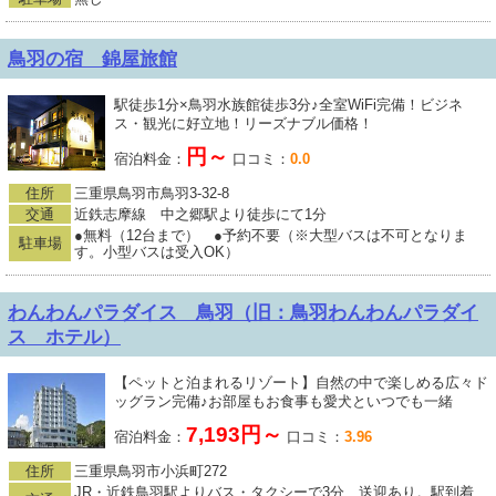
鳥羽の宿 錦屋旅館
駅徒歩1分×鳥羽水族館徒歩3分♪全室WiFi完備！ビジネ
ス・観光に好立地！リーズナブル価格！
円～
宿泊料金：
口コミ：
0.0
住所
三重県鳥羽市鳥羽3-32-8
交通
近鉄志摩線 中之郷駅より徒歩にて1分
●無料（12台まで） ●予約不要（※大型バスは不可となりま
駐車場
す。小型バスは受入OK）
わんわんパラダイス 鳥羽（旧：鳥羽わんわんパラダイ
ス ホテル）
【ペットと泊まれるリゾート】自然の中で楽しめる広々ド
ッグラン完備♪お部屋もお食事も愛犬といつでも一緒
7,193円～
宿泊料金：
口コミ：
3.96
住所
三重県鳥羽市小浜町272
JR・近鉄鳥羽駅よりバス・タクシーで3分 送迎あり。駅到着