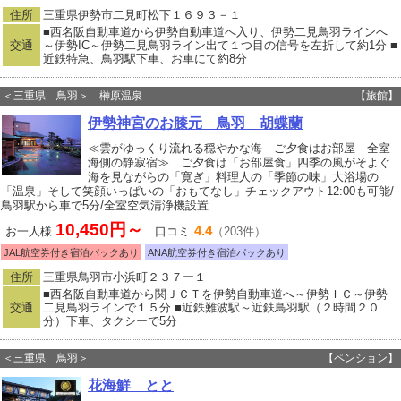
住所
三重県伊勢市二見町松下１６９３－１
■西名阪自動車道から伊勢自動車道へ入り、伊勢二見鳥羽ラインへ
交通
～伊勢IC～伊勢二見鳥羽ライン出て１つ目の信号を左折して約1分 ■
近鉄特急、鳥羽駅下車、お車にて約8分
＜三重県 鳥羽＞ 榊原温泉
【旅館】
伊勢神宮のお膝元 鳥羽 胡蝶蘭
≪雲がゆっくり流れる穏やかな海 ご夕食はお部屋 全室
海側の静寂宿≫ ご夕食は「お部屋食」四季の風がそよぐ
海を見ながらの「寛ぎ」料理人の「季節の味」大浴場の
「温泉」そして笑顔いっぱいの「おもてなし」チェックアウト12:00も可能/
鳥羽駅から車で5分/全室空気清浄機設置
10,450円～
4.4
お一人様
口コミ
（203件）
JAL航空券付き宿泊パックあり
ANA航空券付き宿泊パックあり
住所
三重県鳥羽市小浜町２３７ー１
■西名阪自動車道から関ＪＣＴを伊勢自動車道へ～伊勢ＩＣ～伊勢
交通
二見鳥羽ラインで１５分 ■近鉄難波駅～近鉄鳥羽駅（２時間２０
分）下車、タクシーで5分
＜三重県 鳥羽＞
【ペンション】
花海鮮 とと