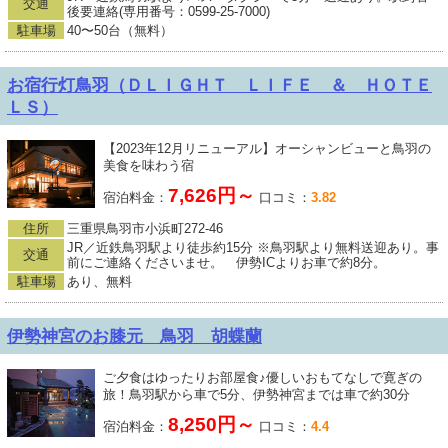
交通
後要連絡(専用番号：0599-25-7000)
駐車場
40〜50台（無料）
お宿行灯鳥羽（ＤＬＩＧＨＴ ＬＩＦＥ ＆ ＨＯＴＥ
ＬＳ）
【2023年12月リニューアル】オーシャンビューと鳥羽の
美食を味わう宿
7,626円～
宿泊料金：
口コミ：
3.82
住所
三重県鳥羽市小浜町272-46
JR／近鉄鳥羽駅より徒歩約15分 ※鳥羽駅より無料送迎あり。事
交通
前にご連絡くださいませ。 伊勢ICよりお車で約8分。
駐車場
あり、無料
伊勢神宮のお膝元 鳥羽 胡蝶蘭
ご夕食はゆったりお部屋食♪優しいおもてなしで寛ぎの
旅！鳥羽駅から車で5分、伊勢神宮までは車で約30分
8,250円～
宿泊料金：
口コミ：
4.4