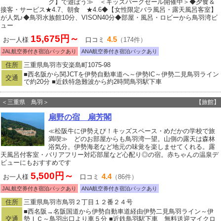
ク】で遊ぼう≫ ＜キッズパークセール開催中＞◆夕食＆
接客・サービス★4.7、朝食 ★4.6◆【女性限定バラ風呂・露天風呂客室】
が人気♪◆鳥羽水族館10分、VISON40分◆部屋・風呂・ロビーから鳥羽湾ビ
ュー
15,675円～
4.5
お一人様
口コミ
（174件）
JAL航空券付き宿泊パックあり
ANA航空券付き宿泊パックあり
住所
三重県鳥羽市安楽島町1075-98
■西名阪から関JCTを伊勢自動車道へ～伊勢IC～伊勢二見鳥羽ライン
交通
で約20分 ■近鉄特急難波から約2時間鳥羽駅下車
＜三重県 鳥羽＞
【旅館】
扇野の宿 扇芳閣
≪松阪牛に伊勢えび！キッズスペース・めだかの学校で旅
満喫≫ どのお部屋からも鳥羽湾一望。山側の露天は森林
浴気分。伊勢海老など地元の味覚を楽しませてくれる。露
天風呂付客室・バリアフリー対応部屋など心配り◎の宿。赤ちゃんの温泉デ
ビューにもおすすめです
5,500円～
4.4
お一人様
口コミ
（86件）
JAL航空券付き宿泊パックあり
ANA航空券付き宿泊パックあり
住所
三重県鳥羽市鳥羽２丁目１２番２４号
■西名阪→名阪国道から伊勢自動車道経由伊勢二見鳥羽ライン～伊
交通
勢ＩＣ～鳥羽出口より車５分 ■近鉄鳥羽駅下車 無料送迎マイクロ