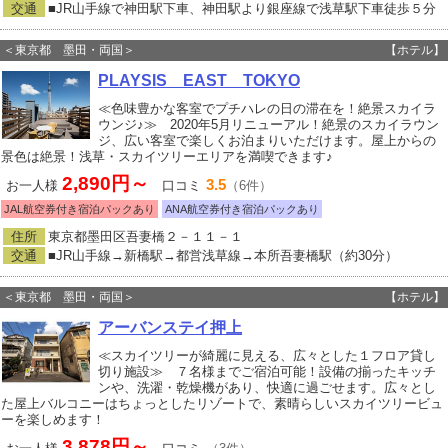
交通
■JR山手線で神田駅下車、神田駅より銀座線で浅草駅下車徒歩５分
＜東京都 墨田・両国＞
【ホテル】
PLAYSIS EAST TOKYO
≪色味豊かな客室でプチハレの日の滞在を！絶景スカイラ
ウンジ♪≫ 2020年5月リニューアル！絶景のスカイラウン
ジ、広い客室で楽しくお泊まりいただけます。屋上からの
景色は絶景！浅草・スカイツリーエリアを満喫できます♪
2,890円～
3.5
お一人様
口コミ
（6件）
JAL航空券付き宿泊パックあり
ANA航空券付き宿泊パックあり
住所
東京都墨田区吾妻橋２－１１－１
交通
■JR山手線→新橋駅→都営浅草線→本所吾妻橋駅（約30分）
＜東京都 墨田・両国＞
【ホテル】
アーバンステイ押上
≪スカイツリーが綺麗に見える、広々とした１フロア貸し
切り施設≫ ７名様までご宿泊可能！設備の揃ったキッチ
ンや、洗濯・乾燥機があり、快適に過ごせます。広々とし
た屋上バルコニーはちょっとしたリゾートで、素晴らしいスカイツリービュ
ーを楽しめます！
3,878円～