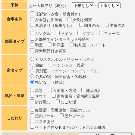
予算
お一人様当り（税別）：
～
1泊2食（夕食・朝食付き）
食事条件
夕食はお部屋食
夕食は個室
素泊まり（食事なし）
朝食のみ
夕食のみ
シングル
ツイン
ダブル
フォース
お部屋でインターネット接続可
部屋タイプ
和室
和洋室
特別室・スイート
露天風呂付き客室
ビジネスホテル・リゾートホテル
旅館
ペンション・民宿
宿タイプ
貸別荘・コテージ・コンドミニアム
公共の宿・国民宿舎・休暇村
指定なし（推奨）
温泉
大浴場・内湯
露天風呂
風呂・温泉
サウナ
家族風呂・貸切露天風呂
掛け流し
にごり湯
厳選宿・高級旅館・高級ホテル
屋内プール
屋外プール
こだわり
エステあり
ペット同伴ＯＫまたはペットホテル併設