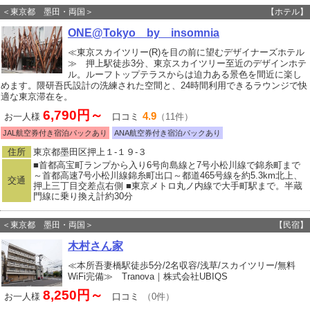
＜東京都 墨田・両国＞
【ホテル】
ONE@Tokyo by insomnia
≪東京スカイツリー(R)を目の前に望むデザイナーズホテル
≫ 押上駅徒歩3分、東京スカイツリー至近のデザインホテ
ル。ルーフトップテラスからは迫力ある景色を間近に楽し
めます。隈研吾氏設計の洗練された空間と、24時間利用できるラウンジで快
適な東京滞在を。
6,790円～
4.9
お一人様
口コミ
（11件）
JAL航空券付き宿泊パックあり
ANA航空券付き宿泊パックあり
住所
東京都墨田区押上１‐１９‐３
■首都高宝町ランプから入り6号向島線と7号小松川線で錦糸町まで
～首都高速7号小松川線錦糸町出口～都道465号線を約5.3km北上、
交通
押上三丁目交差点右側 ■東京メトロ丸ノ内線で大手町駅まで。半蔵
門線に乗り換え計約30分
＜東京都 墨田・両国＞
【民宿】
木村さん家
≪本所吾妻橋駅徒歩5分/2名収容/浅草/スカイツリー/無料
WiFi完備≫ Tranova｜株式会社UBIQS
8,250円～
お一人様
口コミ
（0件）