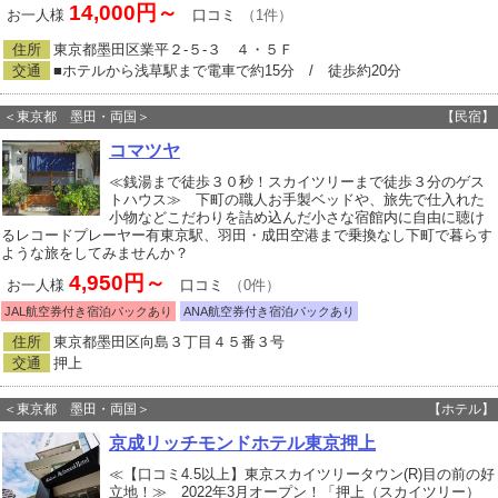
14,000円～
お一人様
口コミ
（1件）
住所
東京都墨田区業平２‐５‐３ ４・５Ｆ
交通
■ホテルから浅草駅まで電車で約15分 / 徒歩約20分
＜東京都 墨田・両国＞
【民宿】
コマツヤ
≪銭湯まで徒歩３０秒！スカイツリーまで徒歩３分のゲス
トハウス≫ 下町の職人お手製ベッドや、旅先で仕入れた
小物などこだわりを詰め込んだ小さな宿館内に自由に聴け
るレコードプレーヤー有東京駅、羽田・成田空港まで乗換なし下町で暮らす
ような旅をしてみませんか？
4,950円～
お一人様
口コミ
（0件）
JAL航空券付き宿泊パックあり
ANA航空券付き宿泊パックあり
住所
東京都墨田区向島３丁目４５番３号
交通
押上
＜東京都 墨田・両国＞
【ホテル】
京成リッチモンドホテル東京押上
≪【口コミ4.5以上】東京スカイツリータウン(R)目の前の好
立地！≫ 2022年3月オープン！「押上（スカイツリー）