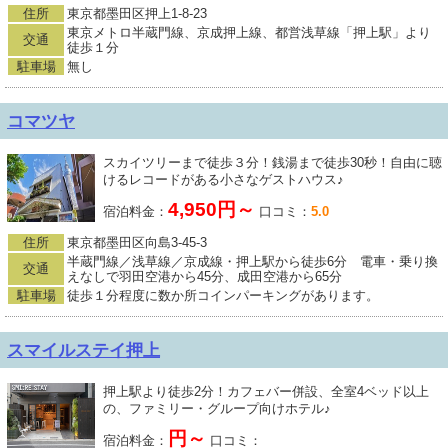
住所
東京都墨田区押上1-8-23
東京メトロ半蔵門線、京成押上線、都営浅草線「押上駅」より
交通
徒歩１分
駐車場
無し
コマツヤ
スカイツリーまで徒歩３分！銭湯まで徒歩30秒！自由に聴
けるレコードがある小さなゲストハウス♪
4,950円～
宿泊料金：
口コミ：
5.0
住所
東京都墨田区向島3-45-3
半蔵門線／浅草線／京成線・押上駅から徒歩6分 電車・乗り換
交通
えなしで羽田空港から45分、成田空港から65分
駐車場
徒歩１分程度に数か所コインパーキングがあります。
スマイルステイ押上
押上駅より徒歩2分！カフェバー併設、全室4ベッド以上
の、ファミリー・グループ向けホテル♪
円～
宿泊料金：
口コミ：