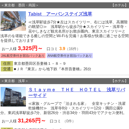
＜東京都 墨田・両国＞
【ホテル】
Tabist アーバンステイズ浅草
≪浅草駅徒歩7分★左はスカイツリー、右には浅草、高層階
の眺望◎≫ 浅草駅から徒歩7分★スカイツリー・浅草寺・
花やしきなど観光名所がお散歩圏内。東京スカイツリーと
浅草のを堪能できる癒しの空間とWi-Fiを完備！お客様が快適に過ごせる空間
を提供しております
3,325円～
3.9
お一人様
口コミ
（16件）
JAL航空券付き宿泊パックあり
ANA航空券付き宿泊パックあり
住所
東京都墨田区吾妻橋１－８－９
交通
■ＪＲ『東京』から地下鉄『本所吾妻橋』26分
＜東京都 浅草＞
【ホテル】
Ｓｔａｙｍｅ ＴＨＥ ＨＯＴＥＬ 浅草リバ
ーサイド
≪家族・グループで「泊まれる家」 全室キッチン・洗濯
乾燥機付≫ 浅草寺8分・スカイツリー12分・隅田公園9
分。東武浅草駅徒歩7分、新宿26分・渋谷34分・羽田43分でアクセス便利。
31,265円～
お一人様
口コミ
（0件）