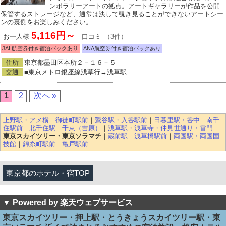
ンポラリーアートの拠点。アートギャラリーが作品を公開
保管するストレージなど、通常は決して覗き見ることができないアートシー
ンの裏側をお楽しみください。
5,116円～
お一人様
口コミ
（3件）
JAL航空券付き宿泊パックあり
ANA航空券付き宿泊パックあり
住所
東京都墨田区本所２－１６－５
交通
■東京メトロ銀座線浅草行→浅草駅
1
2
次へ »
上野駅・アメ横
｜
御徒町駅前
｜
鶯谷駅・入谷駅前
｜
日暮里駅・谷中
｜
南千
住駅前
｜
北千住駅
｜
千束（吉原）
｜
浅草駅・浅草寺・仲見世通り・雷門
｜
東京スカイツリー・東京ソラマチ
｜
蔵前駅
｜
浅草橋駅前
｜
両国駅・両国国
技館
｜
錦糸町駅前
｜
亀戸駅前
東京都のホテル・宿TOP
▼ Powered by 楽天ウェブサービス
東京スカイツリー・押上駅・とうきょうスカイツリー駅・東