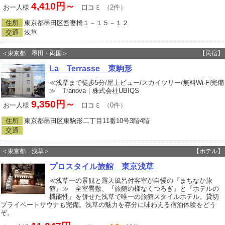
4,410円～
お一人様
口コミ
（2件）
住所
東京都墨田区吾妻橋１－１５－１２
交通
浅草
＜東京都 墨田・両国＞
【民宿】
La Terrasse 東駒形
≪浅草まで徒歩5分/屋上ビュー/スカイツリー/無料Wi-Fi完備
≫ Tranova｜株式会社UBIQS
9,350円～
お一人様
口コミ
（0件）
住所
東京都墨田区東駒形二丁目11番10号3階4階
交通
＜東京都 浅草＞
【ホテル】
プロスタイル旅館 東京浅草
≪浅草一の景観と露天風呂付客室が自慢の『まちなか旅
館』≫ 全室畳敷、『旅館の様なくつろぎ』と『ホテルの
機能性』を併せた浅草で唯一の旅館スタイルホテル。貸切
プライベートサウナも完備。浅草の魅力を存分に味わえる宿泊体験をどう
ぞ。