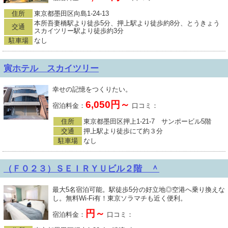
住所
東京都墨田区向島1-24-13
本所吾妻橋駅より徒歩5分、押上駅より徒歩約8分、とうきょう
交通
スカイツリー駅より徒歩約3分
駐車場
なし
寅ホテル スカイツリー
幸せの記憶をつくりたい。
6,050円～
宿泊料金：
口コミ：
住所
東京都墨田区押上1-21-7 サンポービル5階
交通
押上駅より徒歩にて約３分
駐車場
なし
（Ｆ０２３）ＳＥＩＲＹＵビル２階 ＾
最大5名宿泊可能。駅徒歩5分の好立地◎空港へ乗り換えな
し。無料Wi-Fi有！東京ソラマチも近く便利。
円～
宿泊料金：
口コミ：