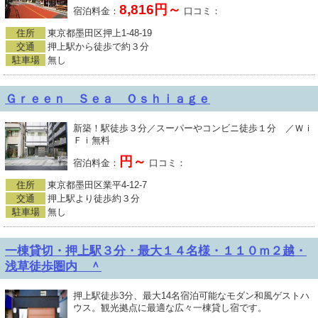
8,816円～
宿泊料金：
口コミ：
住所
東京都墨田区押上1-48-19
交通
押上駅から徒歩で約３分
駐車場
無し
Ｇｒｅｅｎ Ｓｅａ Ｏｓｈｉａｇｅ
新築！駅徒歩３分／スーパーやコンビニ徒歩１分 ／Ｗｉ
Ｆｉ無料
円～
宿泊料金：
口コミ：
住所
東京都墨田区業平4-12-7
交通
押上駅より徒歩約３分
駐車場
無し
一棟貸切・押上駅３分・最大１４名様・１１０ｍ２越・
浅草徒歩圏内 ＾
押上駅徒歩3分、最大14名宿泊可能なモダン和風ゲストハ
ウス。観光拠点に最適な広々一棟貸し宿です。