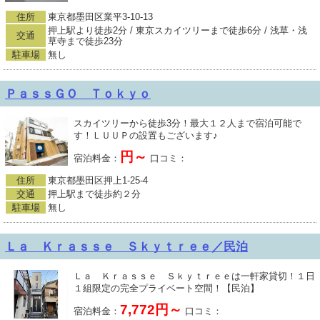
住所
東京都墨田区業平3-10-13
押上駅より徒歩2分 / 東京スカイツリーまで徒歩6分 / 浅草・浅
交通
草寺まで徒歩23分
駐車場
無し
ＰａｓｓＧＯ Ｔｏｋｙｏ
スカイツリーから徒歩3分！最大１２人まで宿泊可能で
す！ＬＵＵＰの設置もございます♪
円～
宿泊料金：
口コミ：
住所
東京都墨田区押上1-25-4
交通
押上駅まで徒歩約２分
駐車場
無し
Ｌａ Ｋｒａｓｓｅ Ｓｋｙｔｒｅｅ／民泊
Ｌａ Ｋｒａｓｓｅ Ｓｋｙｔｒｅｅは一軒家貸切！１日
１組限定の完全プライベート空間！【民泊】
7,772円～
宿泊料金：
口コミ：