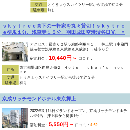
交通
とうきょうスカイツリー駅から徒歩で約２分
駐車場
無し
ｓｋｙｔｒｅｅ真下の一軒家を丸々貸切！ｓｋｙｔｒｅ
ｅ徒歩１分、浅草寺１５分、羽田成田空港渋谷日光 ＾
アクセス：最寄り２駅５線路利用可１． 押上駅（半蔵門
線＆都営浅草線＆東武線＆京成線）→徒歩６分
10,440円～
宿泊料金：
口コミ：
東京都墨田区向島3-46-2 Ｈｏｔｅｌ ｃｈｅｎ＇ｓ ｈｏｕ
住所
ｓｅ
交通
とうきょうスカイツリー駅から徒歩で約３分
駐車場
有り
京成リッチモンドホテル東京押上
2022年3月14日グランドオープン、京成リッチモンドホテ
ル3号店。押上駅から徒歩1分！
5,550円～
宿泊料金：
口コミ：
4.52