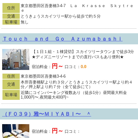
東京都墨田区吾妻橋3-4-7 Ｌａ Ｋｒａｓｓｅ Ｓｋｙｔｒｅ
住所
ｅ
交通
とうきょうスカイツリー駅から徒歩で約５分
駐車場
無し
Ｔｏｕｃｈ ａｎｄ Ｇｏ Ａｚｕｍａｂａｓｈｉ
【１日１組・１棟貸切】スカイツリータウンまで徒歩3分
★ディズニーリゾートまでの直行バスもあり便利★
円～
宿泊料金：
口コミ：
0.0
住所
東京都墨田区吾妻橋3-4-6
本所吾妻橋駅より約３分／とうきょうスカイツリー駅より約４
交通
分／押上駅より約７分（全て徒歩にて）
近隣にコインパーキング複数あり（徒歩1分）昼間最大料金
駐車場
1,000円〜,夜間最大400円~
（Ｆ０３９）雅〜ＭＩＹＡＢＩ〜 ＾
円～
宿泊料金：
口コミ：