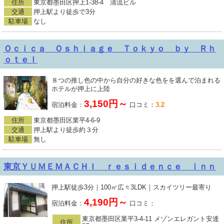
住所
東京都墨田区押上1-38-4 清流ビル
交通
押上駅より徒歩で3分
駐車場
なし
Ｏｃｉｃａ Ｏｓｈｉａｇｅ Ｔｏｋｙｏ ｂｙ Ｒｈ
ｏｔｅｌ
８つの推し色の中から自分の好きな色をを選んで泊まれる
ホテルが押上に上陸
3,150円～
宿泊料金：
口コミ：
3.2
住所
東京都墨田区業平4-6-9
交通
押上駅より徒歩約３分
駐車場
無し
東京ＹＵＭＥＭＡＣＨＩ ｒｅｓｉｄｅｎｃｅ ｉｎｎ
押上駅徒歩3分｜100㎡広々3LDK｜スカイツリー最寄り
4,190円～
宿泊料金：
口コミ：
東京都墨田区業平3-4-11 メゾンエレガント安達
住所