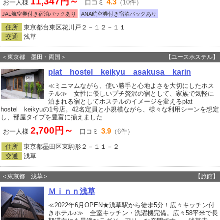
11,347円～
4.3
お一人様
口コミ
（10件）
JAL航空券付き宿泊パックあり
ANA航空券付き宿泊パックあり
住所
東京都台東区花川戸２－１２－１１
交通
浅草
＜東京都 墨田・両国＞
【ユースホステル】
plat hostel keikyu asakusa karin
≪ミニマムながら、使い勝手と心地よさを大切にしたホス
テル≫ 女性に優しいプチ贅沢の宿として、家族で気軽に
泊まれる宿としてホステルのイメージを変えるplat
hostel keikyuの1号店。42名定員と小規模ながら、様々な利用シーンを想定
し、部屋タイプを豊富に揃えました
2,700円～
3.9
お一人様
口コミ
（6件）
住所
東京都墨田区東駒形２－１１－２
交通
浅草
＜東京都 浅草＞
【旅館】
Ｍｉｎｎ浅草
≪2022年6月OPEN★浅草駅から徒歩5分！広々キッチン付
きホテル♪≫ 全室キッチン・洗濯機完備。広々58平米で長