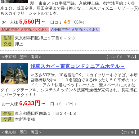
駅」東京メトロ半蔵門線、京成押上線、都営浅草線より徒
歩１分。成田空港、羽田空港まで乗り換えなし！東京ディズニーリゾート(R)
もスカイツリーシャトルで１本。
5,550円～
4.5
お一人様
口コミ
（66件）
JAL航空券付き宿泊パックあり
ANA航空券付き宿泊パックあり
住所
東京都墨田区押上１丁目８－２３
交通
押上
＜東京都 墨田・両国＞
【コンドミニアム】
浅草スカイ～東京コンドミニアムホテル～
≪広さ50平米、10名宿泊OK、スカイツリーすぐそば、本所
吾妻橋駅5分≫ １０名宿泊できるゆったり５０平米のコン
ドミニアム！快適なベッドルームと、畳スペースに大きな
ダイニングテーブル、システムキッチン＆洗濯乾燥機が完備され、長期滞在
にパーフェクト！！
6,633円～
お一人様
口コミ
（1件）
住所
東京都墨田区向島１丁目２４‐１３
交通
本所吾妻橋
＜東京都 墨田・両国＞
【ホテル】