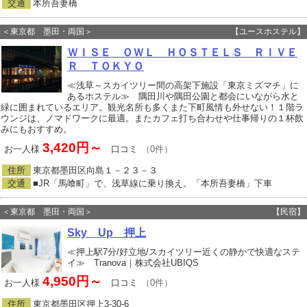
交通
本所吾妻橋
＜東京都 墨田・両国＞
【ユースホステル】
ＷＩＳＥ ＯＷＬ ＨＯＳＴＥＬＳ ＲＩＶＥ
Ｒ ＴＯＫＹＯ
≪浅草～スカイツリー間の高架下施設「東京ミズマチ」に
あるホステル≫ 隅田川や隅田公園と都会にいながら水と
緑に囲まれているエリア。観光名所も多くまた下町風情も外せない！１階ラ
ウンジは、ノマドワークに最適。またカフェ打ち合わせや仕事帰りの１杯飲
みにもおすすめ。
3,420円～
お一人様
口コミ
（0件）
住所
東京都墨田区向島１－２３－３
交通
■JR「馬喰町」で、浅草線に乗り換え。「本所吾妻橋」下車
＜東京都 墨田・両国＞
【民宿】
Sky Up 押上
≪押上駅7分/好立地/スカイツリー近くの静かで快適なステ
イ≫ Tranova｜株式会社UBIQS
4,950円～
お一人様
口コミ
（0件）
住所
東京都墨田区押上3‐30‐6