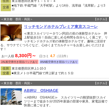
住所
東京都墨田区業平１－１０－４
■地下鉄:半蔵門線『大手町駅』より14分、浅草線『浅草駅』より3
交通
分
＜東京都 墨田・両国＞
【ホテル】
リッチモンドホテルプレミア東京スコーレ
≪東京スカイツリータウン(R)目の前の体験型ホテル≫ 押
上駅徒歩1分！自由に楽しめる時間を自分らしく過ごす、リ
ッチモンドホテルズ初の体験型ホテルです。趣味に没頭す
る、サウナでくつろぐなど、心ゆくまでカルチャーをお楽しみいただけま
す！
8,300円～
4.7
お一人様
口コミ
（111件）
JAL航空券付き宿泊パックあり
ANA航空券付き宿泊パックあり
住所
東京都墨田区押上1-10-3
交通
■東京メトロ半蔵門線で押上駅まで約１５分
＜東京都 墨田・両国＞
【ホテル】
ABIRU OSHIAGE
≪ABIRU OSHIAGE≫ スカイツリーの眺望抜群!スカイ
ツリーまで徒歩５分!2025年新築の部屋や家具、家電設備で
快適に過ごせます。