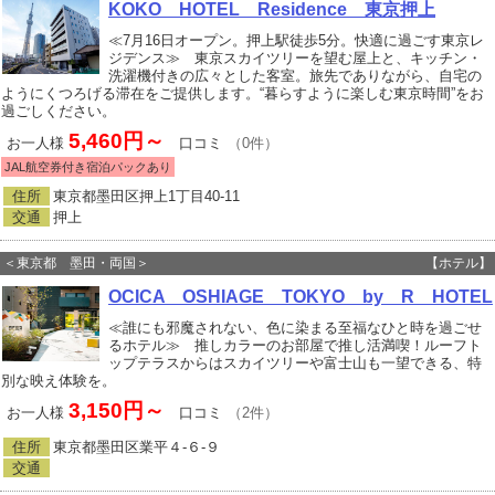
KOKO HOTEL Residence 東京押上
≪7月16日オープン。押上駅徒歩5分。快適に過ごす東京レ
ジデンス≫ 東京スカイツリーを望む屋上と、キッチン・
洗濯機付きの広々とした客室。旅先でありながら、自宅の
ようにくつろげる滞在をご提供します。“暮らすように楽しむ東京時間”をお
過ごしください。
5,460円～
お一人様
口コミ
（0件）
JAL航空券付き宿泊パックあり
住所
東京都墨田区押上1丁目40‐11
交通
押上
＜東京都 墨田・両国＞
【ホテル】
OCICA OSHIAGE TOKYO by R HOTEL
≪誰にも邪魔されない、色に染まる至福なひと時を過ごせ
るホテル≫ 推しカラーのお部屋で推し活満喫！ルーフト
ップテラスからはスカイツリーや富士山も一望できる、特
別な映え体験を。
3,150円～
お一人様
口コミ
（2件）
住所
東京都墨田区業平４‐６‐９
交通