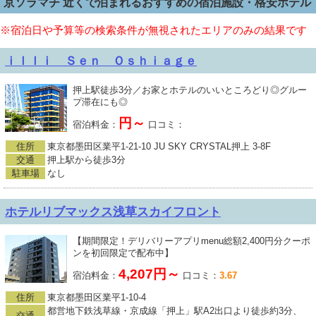
京ソラマチ 近くで泊まれるおすすめの宿泊施設・格安ホテル
※宿泊日や予算等の検索条件が無視されたエリアのみの結果です
ｉｌｌｉ Ｓｅｎ Ｏｓｈｉａｇｅ
押上駅徒歩3分／お家とホテルのいいところどり◎グルー
プ滞在にも◎
円～
宿泊料金：
口コミ：
住所
東京都墨田区業平1-21-10 JU SKY CRYSTAL押上 3-8F
交通
押上駅から徒歩3分
駐車場
なし
ホテルリブマックス浅草スカイフロント
【期間限定！デリバリーアプリmenu総額2,400円分クーポ
ンを初回限定で配布中】
4,207円～
宿泊料金：
口コミ：
3.67
住所
東京都墨田区業平1-10-4
都営地下鉄浅草線・京成線「押上」駅A2出口より徒歩約3分、
交通