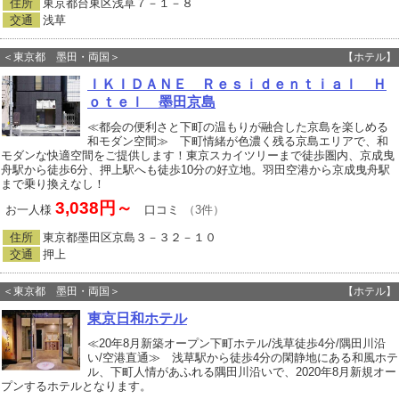
住所
東京都台東区浅草７－１－８
交通
浅草
＜東京都 墨田・両国＞
【ホテル】
ＩＫＩＤＡＮＥ Ｒｅｓｉｄｅｎｔｉａｌ Ｈ
ｏｔｅｌ 墨田京島
≪都会の便利さと下町の温もりが融合した京島を楽しめる
和モダン空間≫ 下町情緒が色濃く残る京島エリアで、和
モダンな快適空間をご提供します！東京スカイツリーまで徒歩圏内、京成曳
舟駅から徒歩6分、押上駅へも徒歩10分の好立地。羽田空港から京成曳舟駅
まで乗り換えなし！
3,038円～
お一人様
口コミ
（3件）
住所
東京都墨田区京島３－３２－１０
交通
押上
＜東京都 墨田・両国＞
【ホテル】
東京日和ホテル
≪20年8月新築オープン下町ホテル/浅草徒歩4分/隅田川沿
い/空港直通≫ 浅草駅から徒歩4分の閑静地にある和風ホテ
ル、下町人情があふれる隅田川沿いで、2020年8月新規オー
プンするホテルとなります。