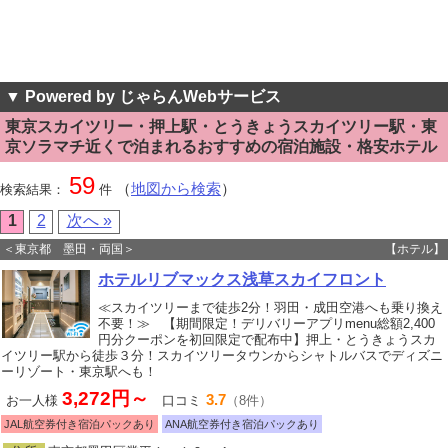
▼ Powered by じゃらんWebサービス
東京スカイツリー・押上駅・とうきょうスカイツリー駅・東
京ソラマチ近くで泊まれるおすすめの宿泊施設・格安ホテル
59
（
地図から検索
）
検索結果：
件
1
2
次へ »
＜東京都 墨田・両国＞
【ホテル】
ホテルリブマックス浅草スカイフロント
≪スカイツリーまで徒歩2分！羽田・成田空港へも乗り換え
不要！≫ 【期間限定！デリバリーアプリmenu総額2,400
円分クーポンを初回限定で配布中】押上・とうきょうスカ
イツリー駅から徒歩３分！スカイツリータウンからシャトルバスでディズニ
ーリゾート・東京駅へも！
3,272円～
3.7
お一人様
口コミ
（8件）
JAL航空券付き宿泊パックあり
ANA航空券付き宿泊パックあり