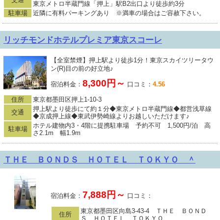
東京メトロ半蔵門線「押上」駅B2出口より徒歩約3分
駐車場
近隣に有料パーキングあり ※満車の場合はご容赦下さい。
リッチモンドホテルプレミア東京スコーレ
【全室禁煙】押上駅より徒歩1分！東京スカイツリータウ
ン(R)目の前の好立地♪
8,300円～
宿泊料金：
口コミ：
4.56
住所
東京都墨田区押上1-10-3
押上駅より徒歩にて約１分◆東京メトロ半蔵門線◆都営浅草線
交通
◆京成押上線◆東武伊勢崎線よりお越しいただけます♪
ホテル建物内3・4階に提携駐車場 予約不可 1,500円/泊 高
駐車場
さ2.1m 幅1.9m
ＴＨＥ ＢＯＮＤＳ ＨＯＴＥＬ ＴＯＫＹＯ ＾
7,888円～
宿泊料金：
口コミ：
東京都墨田区向島3-43-4 ＴＨＥ ＢＯＮＤ
住所
Ｓ ＨＯＴＥＬ ＴＯＫＹＯ