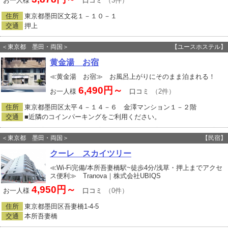
お一人様
口コミ
（3件）
住所
東京都墨田区文花１－１０－１
交通
押上
＜東京都 墨田・両国＞
【ユースホステル】
黄金湯 お宿
≪黄金湯 お宿≫ お風呂上がりにそのまま泊まれる！
6,490円～
お一人様
口コミ
（2件）
住所
東京都墨田区太平４－１４－６ 金澤マンション１－２階
交通
■近隣のコインパーキングをご利用ください。
＜東京都 墨田・両国＞
【民宿】
クーレ スカイツリー
≪Wi-Fi完備/本所吾妻橋駅~徒歩4分/浅草・押上までアクセ
ス便利≫ Tranova｜株式会社UBIQS
4,950円～
お一人様
口コミ
（0件）
住所
東京都墨田区吾妻橋1‐4‐5
交通
本所吾妻橋