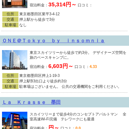
35,314円～
宿泊料金：
口コミ：
住所
東京都墨田区業平3-4-12
交通
押上駅から徒歩で3分
駐車場
なし
ＯＮＥ＠Ｔｏｋｙｏ ｂｙ ｉｎｓｏｍｎｉａ
東京スカイツリーから徒歩で約3分。 デザイナーズ空間を
旅のベースキャンプに。
6,603円～
宿泊料金：
口コミ：
4.33
住所
東京都墨田区押上1-19-3
交通
押上駅B3出口より徒歩約3分
駐車場
駐車場はございません。 公共の交通機関をご利用ください。
Ｌａ Ｋｒａｓｓｅ 墨田
スカイツリーまで徒歩4分のコンセプトアパルトマン 全
室高速Wi-Fi完備 テレワークにも最適
円～
宿泊料金：
口コミ：
0.0