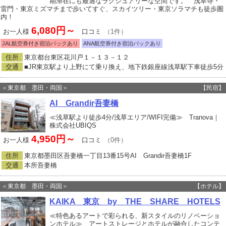
期滞在にも最適なラグジュアリーな空間です。 浅草寺・
雷門・東京ミズマチまで歩いてすぐ、スカイツリー・東京ソラマチも徒歩圏
内！
6,080円～
お一人様
口コミ
（1件）
JAL航空券付き宿泊パックあり
ANA航空券付き宿泊パックあり
住所
東京都台東区花川戸１－１３－１２
交通
■JR東京駅より上野にて乗り換え、地下鉄銀座線浅草駅下車徒歩5分
＜東京都 墨田・両国＞
【民宿】
AI Grandir吾妻橋
≪浅草駅より徒歩4分/浅草エリア/WIFI完備≫ Tranova｜
株式会社UBIQS
4,950円～
お一人様
口コミ
（0件）
住所
東京都墨田区吾妻橋一丁目13番15号AI Grandir吾妻橋1F
交通
本所吾妻橋
＜東京都 墨田・両国＞
【ホテル】
KAIKA 東京 by THE SHARE HOTELS
≪特色あるアートで彩られる、新スタイルのリノベーショ
ンホテル≫ アートストレージとホテルが融合したコンテ