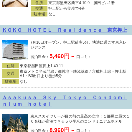
住所
東京都墨田区業平4-10-9 勝田ビル1階
交通
押上駅から徒歩で4分
駐車場
なし
ＫＯＫＯ ＨＯＴＥＬ Ｒｅｓｉｄｅｎｃｅ 東京押上
7月16日オープン。押上駅徒歩5分。快適に過ごす東京レ
ジデンス
5,460円～
宿泊料金：
口コミ：
住所
東京都墨田区押上1-40-11
東京メトロ半蔵門線 / 都営地下鉄浅草線 / 京成押上線・押上駅
交通
A1・B3出口より徒歩5分
駐車場
なし
Ａｓａｋｕｓａ Ｓｋｙ Ｔｏｋｙｏ Ｃｏｎｄｏｍｉ
ｎｉｕｍ ｈｏｔｅｌ
東京スカイツリーが目の前の最高の立地！１部屋に最大１
０名様が宿泊できる５０平米のコンドミニアムホテル
8,960円～
宿泊料金：
口コミ：