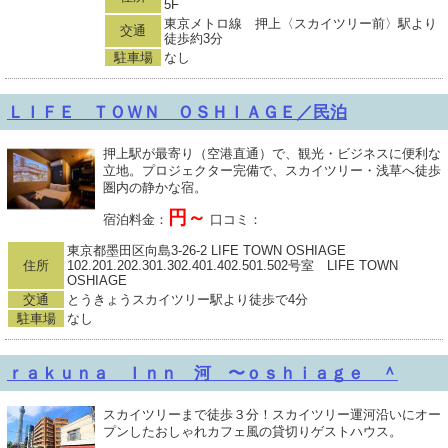
5F
東京メトロ線 押上〈スカイツリー前〉駅より
交通
徒歩約3分
駐車場
なし
ＬＩＦＥ ＴＯＷＮ ＯＳＨＩＡＧＥ／民泊
押上駅が最寄り（空港直通）で、観光・ビジネスに便利な
立地。プロジェクター完備で、スカイツリー・浅草へ徒歩
圏内の静かな宿。
円～
宿泊料金：
口コミ：
東京都墨田区向島3-26-2 LIFE TOWN OSHIAGE
住所
102.201.202.301.302.401.402.501.502号室 LIFE TOWN
OSHIAGE
交通
とうきょうスカイツリー駅より徒歩で4分
駐車場
なし
ｒａｋｕｎａ Ｉｎｎ 河 〜ｏｓｈｉａｇｅ ＾
スカイツリーまで徒歩３分！スカイツリー運河沿いにオー
プンしたおしゃれカフェ風の貸切りゲストハウス。