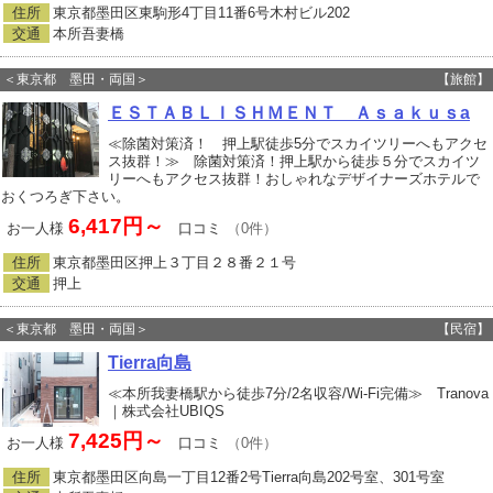
住所
東京都墨田区東駒形4丁目11番6号木村ビル202
交通
本所吾妻橋
＜東京都 墨田・両国＞
【旅館】
ＥＳＴＡＢＬＩＳＨＭＥＮＴ Ａｓａｋｕｓa
≪除菌対策済！ 押上駅徒歩5分でスカイツリーへもアクセ
ス抜群！≫ 除菌対策済！押上駅から徒歩５分でスカイツ
リーへもアクセス抜群！おしゃれなデザイナーズホテルで
おくつろぎ下さい。
6,417円～
お一人様
口コミ
（0件）
住所
東京都墨田区押上３丁目２８番２１号
交通
押上
＜東京都 墨田・両国＞
【民宿】
Tierra向島
≪本所我妻橋駅から徒歩7分/2名収容/Wi-Fi完備≫ Tranova
｜株式会社UBIQS
7,425円～
お一人様
口コミ
（0件）
住所
東京都墨田区向島一丁目12番2号Tierra向島202号室、301号室