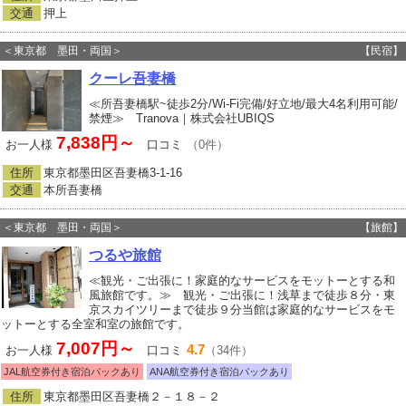
交通
押上
＜東京都 墨田・両国＞
【民宿】
クーレ吾妻橋
≪所吾妻橋駅~徒歩2分/Wi-Fi完備/好立地/最大4名利用可能/
禁煙≫ Tranova｜株式会社UBIQS
7,838円～
お一人様
口コミ
（0件）
住所
東京都墨田区吾妻橋3‐1‐16
交通
本所吾妻橋
＜東京都 墨田・両国＞
【旅館】
つるや旅館
≪観光・ご出張に！家庭的なサービスをモットーとする和
風旅館です。≫ 観光・ご出張に！浅草まで徒歩８分・東
京スカイツリーまで徒歩９分当館は家庭的なサービスをモ
ットーとする全室和室の旅館です。
7,007円～
4.7
お一人様
口コミ
（34件）
JAL航空券付き宿泊パックあり
ANA航空券付き宿泊パックあり
住所
東京都墨田区吾妻橋２－１８－２