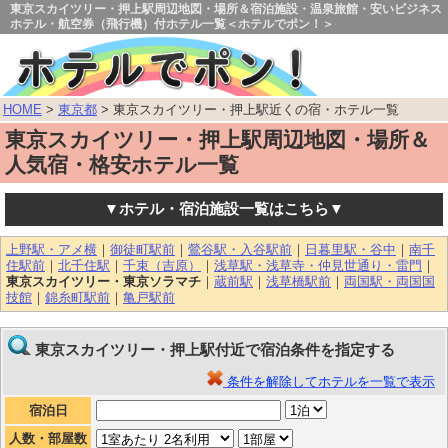
東京スカイツリー・押上駅周辺地図・場所＆宿泊施設・温泉旅館・安いビジネス
ホテル・航空券（飛行機）付ホテル一覧＜ホテルでポン！＞
HOME
>
東京都
> 東京スカイツリー・押上駅近くの宿・ホテル一覧
東京スカイツリー・押上駅周辺地図・場所＆
人気宿・格安ホテル一覧
▼ホテル・宿泊施設一覧はこちら▼
上野駅・アメ横
｜
御徒町駅前
｜
鶯谷駅・入谷駅前
｜
日暮里駅・谷中
｜
南千
住駅前
｜
北千住駅
｜
千束（吉原）
｜
浅草駅・浅草寺・仲見世通り・雷門
｜
東京スカイツリー・東京ソラマチ
｜
蔵前駅
｜
浅草橋駅前
｜
両国駅・両国国
技館
｜
錦糸町駅前
｜
亀戸駅前
東京スカイツリー・押上駅付近で宿泊条件を指定する
条件を解除してホテルを一覧で表示
宿泊日
人数・部屋数