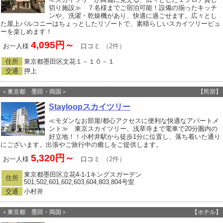
切り施設≫ ７名様までご宿泊可能！設備の揃ったキッチ
ンや、洗濯・乾燥機があり、快適に過ごせます。広々とし
た屋上バルコニーはちょっとしたリゾートで、素晴らしいスカイツリービュ
ーを楽しめます！
4,095円～
お一人様
口コミ
（2件）
住所
東京都墨田区文花１－１０－１
交通
押上
＜東京都 墨田・両国＞
【民宿】
Stayloopスカイツリー
≪モダンなお部屋/都心アクセスに便利な快適なアパートメ
ント≫ 東京スカイツリー、浅草寺まで電車で20分圏内の
好立地！！小村井駅から徒歩1分に位置し、落ち着いた通り
にございます。出張やご旅行中の癒しをご提供します。
5,320円～
お一人様
口コミ
（2件）
東京都墨田区立花4‐1‐1キングスガーデン
住所
501,502,601,602,603,604,803,804号室
交通
小村井
＜東京都 墨田・両国＞
【ホテル】