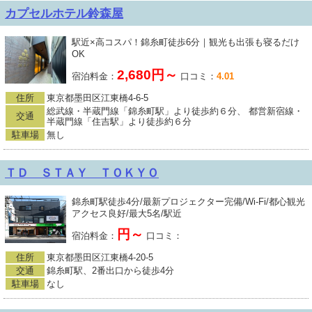
カプセルホテル鈴森屋
駅近×高コスパ！錦糸町徒歩6分｜観光も出張も寝るだけ
OK
2,680円～
宿泊料金：
口コミ：
4.01
住所
東京都墨田区江東橋4-6-5
総武線・半蔵門線「錦糸町駅」より徒歩約６分、 都営新宿線・
交通
半蔵門線「住吉駅」より徒歩約６分
駐車場
無し
ＴＤ ＳＴＡＹ ＴＯＫＹＯ
錦糸町駅徒歩4分/最新プロジェクター完備/Wi-Fi/都心観光
アクセス良好/最大5名/駅近
円～
宿泊料金：
口コミ：
住所
東京都墨田区江東橋4-20-5
交通
錦糸町駅、2番出口から徒歩4分
駐車場
なし