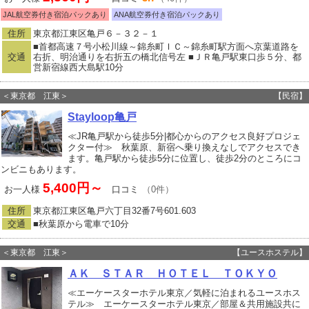
JAL航空券付き宿泊パックあり
ANA航空券付き宿泊パックあり
住所
東京都江東区亀戸６－３２－１
■首都高速７号小松川線～錦糸町ＩＣ～錦糸町駅方面へ京葉道路を
交通
右折、明治通りを右折五の橋北信号左 ■ＪＲ亀戸駅東口歩５分、都
営新宿線西大島駅10分
＜東京都 江東＞
【民宿】
Stayloop亀戸
≪JR亀戸駅から徒歩5分|都心からのアクセス良好プロジェ
クター付≫ 秋葉原、新宿へ乗り換えなしでアクセスでき
ます。亀戸駅から徒歩5分に位置し、徒歩2分のところにコ
ンビニもあります。
5,400円～
お一人様
口コミ
（0件）
住所
東京都江東区亀戸六丁目32番7号601.603
交通
■秋葉原から電車で10分
＜東京都 江東＞
【ユースホステル】
ＡＫ ＳＴＡＲ ＨＯＴＥＬ ＴＯＫＹＯ
≪エーケースターホテル東京／気軽に泊まれるユースホス
テル≫ エーケースターホテル東京／部屋＆共用施設共に