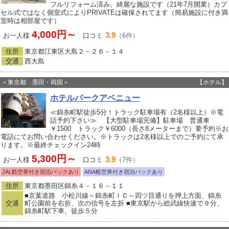
フルリフォーム済み。綺麗な施設です（21年7月開業）カプ
セル式ではなく個室式によりPRIVATEは確保されてます（簡易施設に付き満
室時は相部屋です）
4,000円～
3.9
お一人様
口コミ
（6件）
住所
東京都江東区大島２－２６－１４
交通
西大島
＜東京都 墨田・両国＞
【ホテル】
ホテルパークアベニュー
≪錦糸町駅徒歩5分！トラック駐車場有（2名様以上）※電
話予約下さい≫ 【大型駐車場完備】駐車場 普通車
￥1500 トラック￥6000（長さ8メーターまで）要予約※お
電話にてお問い合わせください。※トラックは2名様以上でのご予約にて承
ります。※最終チェックイン24時
5,300円～
3.9
お一人様
口コミ
（7件）
JAL航空券付き宿泊パックあり
ANA航空券付き宿泊パックあり
住所
東京都墨田区錦糸４－１６－１１
■京葉道路 小松川線～錦糸町ＩＣ～四ツ目通りを押上方面、錦糸
交通
町公園前を右折、次の信号を左折 ■東京駅から総武線快速で９分、
錦糸町駅下車、徒歩５分