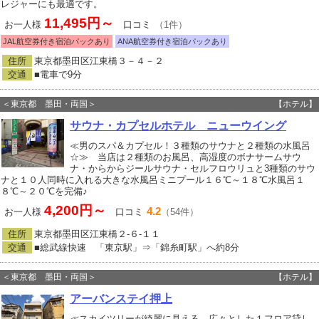
レジャーにも最適です。
11,495円～
お一人様
口コミ
（1件）
JAL航空券付き宿泊パックあり
ANA航空券付き宿泊パックあり
住所
東京都墨田区江東橋３－４－２
交通
■電車で9分
＜東京都 墨田・両国＞
【ホテル】
サウナ・カプセルホテル ニューウイング
≪男のスパ＆カプセル！３種類のサウナと２種類の水風呂
☆≫ 当店は２種類のお風呂、高湿度のボナサームサウ
ナ・からからジールサウナ・セルフロウリュと3種類のサウ
ナと１０人同時に入れる大きな水風呂ミニプール１６℃～１８℃水風呂１
８℃～２０℃を完備♪
4,200円～
4.2
お一人様
口コミ
（54件）
住所
東京都墨田区江東橋２‐６‐１１
交通
■総武線快速 「東京駅」⇒「錦糸町駅」へ約8分
＜東京都 墨田・両国＞
【ホテル】
アーバンステイ押上
≪スカイツリーが綺麗に見える、広々とした１フロア貸し