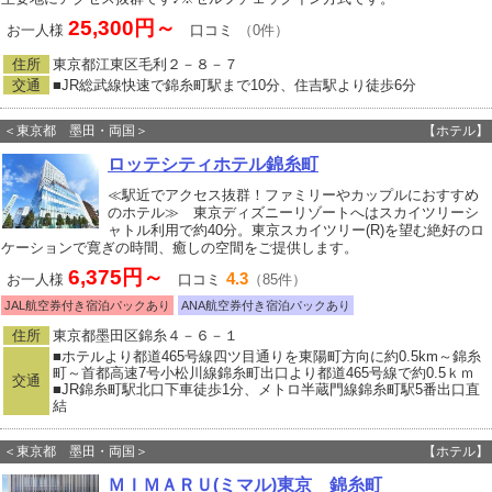
25,300円～
お一人様
口コミ
（0件）
住所
東京都江東区毛利２－８－７
交通
■JR総武線快速で錦糸町駅まで10分、住吉駅より徒歩6分
＜東京都 墨田・両国＞
【ホテル】
ロッテシティホテル錦糸町
≪駅近でアクセス抜群！ファミリーやカップルにおすすめ
のホテル≫ 東京ディズニーリゾートへはスカイツリーシ
ャトル利用で約40分。東京スカイツリー(R)を望む絶好のロ
ケーションで寛ぎの時間、癒しの空間をご提供します。
6,375円～
4.3
お一人様
口コミ
（85件）
JAL航空券付き宿泊パックあり
ANA航空券付き宿泊パックあり
住所
東京都墨田区錦糸４－６－１
■ホテルより都道465号線四ツ目通りを東陽町方向に約0.5km～錦糸
町～首都高速7号小松川線錦糸町出口より都道465号線で約0.5ｋｍ
交通
■JR錦糸町駅北口下車徒歩1分、メトロ半蔵門線錦糸町駅5番出口直
結
＜東京都 墨田・両国＞
【ホテル】
ＭＩＭＡＲＵ(ミマル)東京 錦糸町