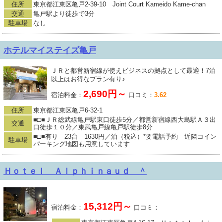
住所
東京都江東区亀戸2-39-10 Joint Court Kameido Kame-chan
交通
亀戸駅より徒歩で3分
駐車場
なし
ホテルマイステイズ亀戸
ＪＲと都営新宿線が使えビジネスの拠点として最適！7泊
以上はお得なプラン有り♪
2,690円～
宿泊料金：
口コミ：
3.62
住所
東京都江東区亀戸6-32-1
■□■ＪＲ総武線亀戸駅東口徒歩5分／都営新宿線西大島駅Ａ３出
交通
口徒歩１０分／東武亀戸線亀戸駅徒歩8分
■□■有り 23台 1630円／泊（税込）*要電話予約 近隣コイン
駐車場
パーキング地図も用意しています
Ｈｏｔｅｌ Ａｌｐｈｉｎａｕｄ ＾
15,312円～
宿泊料金：
口コミ：