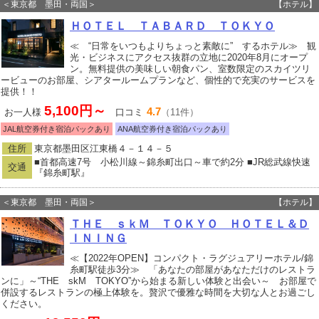
＜東京都 墨田・両国＞
【ホテル】
ＨＯＴＥＬ ＴＡＢＡＲＤ ＴＯＫＹＯ
≪ “日常をいつもよりちょっと素敵に” するホテル≫ 観
光・ビジネスにアクセス抜群の立地に2020年8月にオープ
ン。無料提供の美味しい朝食パン、室数限定のスカイツリ
ービューのお部屋、シアタールームプランなど、個性的で充実のサービスを
提供！！
5,100円～
4.7
お一人様
口コミ
（11件）
JAL航空券付き宿泊パックあり
ANA航空券付き宿泊パックあり
住所
東京都墨田区江東橋４－１４－５
■首都高速7号 小松川線～錦糸町出口～車で約2分 ■JR総武線快速
交通
『錦糸町駅』
＜東京都 墨田・両国＞
【ホテル】
ＴＨＥ ｓｋＭ ＴＯＫＹＯ ＨＯＴＥＬ＆Ｄ
ＩＮＩＮＧ
≪【2022年OPEN】コンパクト・ラグジュアリーホテル/錦
糸町駅徒歩3分≫ 「あなたの部屋があなただけのレストラ
ンに」～“THE skM TOKYO”から始まる新しい体験と出会い～ お部屋で
併設するレストランの極上体験を。贅沢で優雅な時間を大切な人とお過ごし
ください。