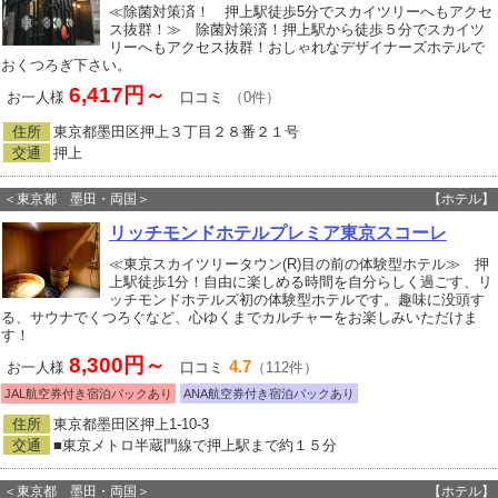
≪除菌対策済！ 押上駅徒歩5分でスカイツリーへもアクセ
ス抜群！≫ 除菌対策済！押上駅から徒歩５分でスカイツ
リーへもアクセス抜群！おしゃれなデザイナーズホテルで
おくつろぎ下さい。
6,417円～
お一人様
口コミ
（0件）
住所
東京都墨田区押上３丁目２８番２１号
交通
押上
＜東京都 墨田・両国＞
【ホテル】
リッチモンドホテルプレミア東京スコーレ
≪東京スカイツリータウン(R)目の前の体験型ホテル≫ 押
上駅徒歩1分！自由に楽しめる時間を自分らしく過ごす、リ
ッチモンドホテルズ初の体験型ホテルです。趣味に没頭す
る、サウナでくつろぐなど、心ゆくまでカルチャーをお楽しみいただけま
す！
8,300円～
4.7
お一人様
口コミ
（112件）
JAL航空券付き宿泊パックあり
ANA航空券付き宿泊パックあり
住所
東京都墨田区押上1-10-3
交通
■東京メトロ半蔵門線で押上駅まで約１５分
＜東京都 墨田・両国＞
【ホテル】