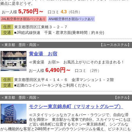
拠点に是非どうぞ。
5,750円～
4.3
お一人様
口コミ
（61件）
JAL航空券付き宿泊パックあり
ANA航空券付き宿泊パックあり
住所
東京都墨田区江東橋３－２－７
交通
■JR総武線快速 千葉・君津方面(乗車時間：約８分)
＜東京都 墨田・両国＞
【ユースホステル】
黄金湯 お宿
≪黄金湯 お宿≫ お風呂上がりにそのまま泊まれる！
6,490円～
お一人様
口コミ
（2件）
住所
東京都墨田区太平４－１４－６ 金澤マンション１－２階
交通
■近隣のコインパーキングをご利用ください。
＜東京都 墨田・両国＞
【ホテル】
モクシー東京錦糸町（マリオットグループ）
≪スタイリッシュなカフェ＆バー・ラウンジで、自由な滞
在を満喫≫ 東京駅から電車で約8分。スカイツリーにもほ
ど近い錦糸町に位置するモクシー東京錦糸町。シンプルな
がら機能的な客室と24時間オープンのラウンジやジムを備え、ビジネスにも