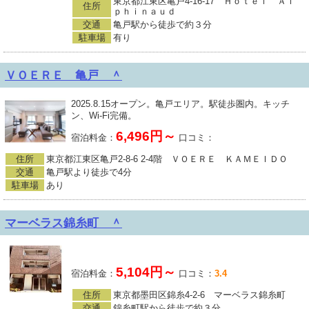
東京都江東区亀戸4-16-17 Ｈｏｔｅｌ Ａｌ
住所
ｐｈｉｎａｕｄ
交通
亀戸駅から徒歩で約３分
駐車場
有り
ＶＯＥＲＥ 亀戸 ＾
2025.8.15オープン。亀戸エリア。駅徒歩圏内。キッチ
ン、Wi-Fi完備。
6,496円～
宿泊料金：
口コミ：
住所
東京都江東区亀戸2-8-6 2-4階 ＶＯＥＲＥ ＫＡＭＥＩＤＯ
交通
亀戸駅より徒歩で4分
駐車場
あり
マーベラス錦糸町 ＾
5,104円～
宿泊料金：
口コミ：
3.4
住所
東京都墨田区錦糸4-2-6 マーベラス錦糸町
交通
錦糸町駅から徒歩で約３分