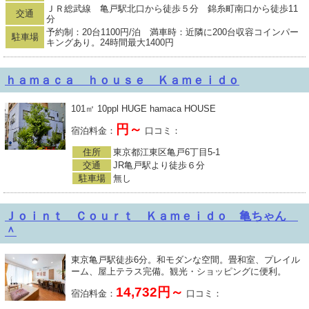
ＪＲ総武線 亀戸駅北口から徒歩５分 錦糸町南口から徒歩11
交通
分
予約制：20台1100円/泊 満車時：近隣に200台収容コインパー
駐車場
キングあり。24時間最大1400円
ｈａｍａｃａ ｈｏｕｓｅ Ｋａｍｅｉｄｏ
101㎡ 10ppl HUGE hamaca HOUSE
円～
宿泊料金：
口コミ：
住所
東京都江東区亀戸6丁目5-1
交通
JR亀戸駅より徒歩６分
駐車場
無し
Ｊｏｉｎｔ Ｃｏｕｒｔ Ｋａｍｅｉｄｏ 亀ちゃん
＾
東京亀戸駅徒歩6分。和モダンな空間。畳和室、プレイル
ーム、屋上テラス完備。観光・ショッピングに便利。
14,732円～
宿泊料金：
口コミ：