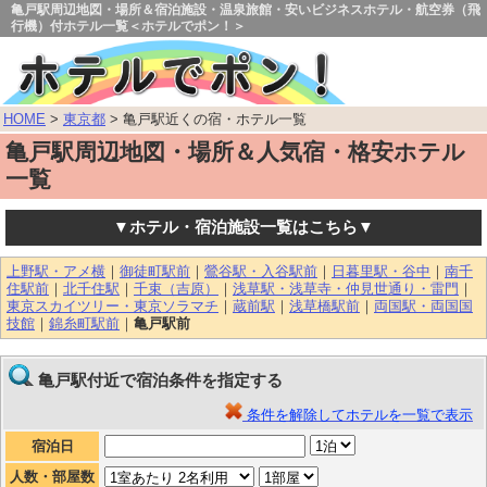
亀戸駅周辺地図・場所＆宿泊施設・温泉旅館・安いビジネスホテル・航空券（飛
行機）付ホテル一覧＜ホテルでポン！＞
HOME
>
東京都
> 亀戸駅近くの宿・ホテル一覧
亀戸駅周辺地図・場所＆人気宿・格安ホテル
一覧
▼ホテル・宿泊施設一覧はこちら▼
上野駅・アメ横
｜
御徒町駅前
｜
鶯谷駅・入谷駅前
｜
日暮里駅・谷中
｜
南千
住駅前
｜
北千住駅
｜
千束（吉原）
｜
浅草駅・浅草寺・仲見世通り・雷門
｜
東京スカイツリー・東京ソラマチ
｜
蔵前駅
｜
浅草橋駅前
｜
両国駅・両国国
技館
｜
錦糸町駅前
｜
亀戸駅前
亀戸駅付近で宿泊条件を指定する
条件を解除してホテルを一覧で表示
宿泊日
人数・部屋数