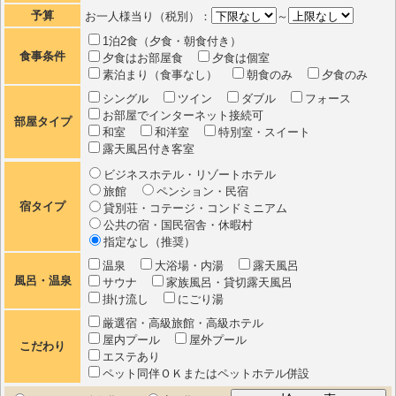
予算
お一人様当り（税別）：
～
1泊2食（夕食・朝食付き）
食事条件
夕食はお部屋食
夕食は個室
素泊まり（食事なし）
朝食のみ
夕食のみ
シングル
ツイン
ダブル
フォース
お部屋でインターネット接続可
部屋タイプ
和室
和洋室
特別室・スイート
露天風呂付き客室
ビジネスホテル・リゾートホテル
旅館
ペンション・民宿
宿タイプ
貸別荘・コテージ・コンドミニアム
公共の宿・国民宿舎・休暇村
指定なし（推奨）
温泉
大浴場・内湯
露天風呂
風呂・温泉
サウナ
家族風呂・貸切露天風呂
掛け流し
にごり湯
厳選宿・高級旅館・高級ホテル
屋内プール
屋外プール
こだわり
エステあり
ペット同伴ＯＫまたはペットホテル併設