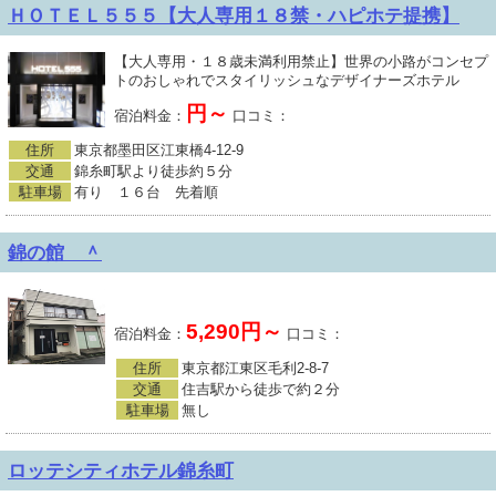
ＨＯＴＥＬ５５５【大人専用１８禁・ハピホテ提携】
【大人専用・１８歳未満利用禁止】世界の小路がコンセプ
トのおしゃれでスタイリッシュなデザイナーズホテル
円～
宿泊料金：
口コミ：
住所
東京都墨田区江東橋4-12-9
交通
錦糸町駅より徒歩約５分
駐車場
有り １６台 先着順
錦の館 ＾
5,290円～
宿泊料金：
口コミ：
住所
東京都江東区毛利2-8-7
交通
住吉駅から徒歩で約２分
駐車場
無し
ロッテシティホテル錦糸町