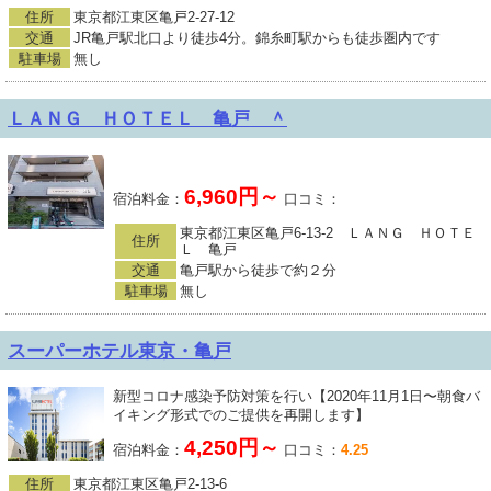
住所
東京都江東区亀戸2-27-12
交通
JR亀戸駅北口より徒歩4分。錦糸町駅からも徒歩圏内です
駐車場
無し
ＬＡＮＧ ＨＯＴＥＬ 亀戸 ＾
6,960円～
宿泊料金：
口コミ：
東京都江東区亀戸6-13-2 ＬＡＮＧ ＨＯＴＥ
住所
Ｌ 亀戸
交通
亀戸駅から徒歩で約２分
駐車場
無し
スーパーホテル東京・亀戸
新型コロナ感染予防対策を行い【2020年11月1日〜朝食バ
イキング形式でのご提供を再開します】
4,250円～
宿泊料金：
口コミ：
4.25
住所
東京都江東区亀戸2-13-6