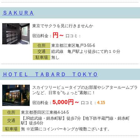
ＳＡＫＵＲＡ
東京でサクラを見に行きませんか
円～
宿泊料金：
口コミ：
住所
東京都江東区亀戸3-55-6
交通
総武線 亀戸駅より徒歩にて約１０分
駐車場
無し
ＨＯＴＥＬ ＴＡＢＡＲＤ ＴＯＫＹＯ
スカイツリービュータイプのお部屋やシアタールームプラ
ンなど、日常を”ちょっと”素敵に！
5,000円～
宿泊料金：
口コミ：
4.15
住所
東京都墨田区江東橋4-14-5
【JR総武線・錦糸町駅】徒歩7分【地下鉄半蔵門線・錦糸町
交通
駅】徒歩6分
駐車場
無 ※近隣にコインパーキングが複数ございます。