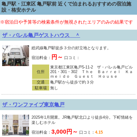
亀戸駅・江東区 亀戸駅前 近くで泊まれるおすすめの宿泊施
設・格安ホテル
※宿泊日や予算等の検索条件が無視されたエリアのみの結果です
ザ・バレル亀戸ゲストハウス ＾
総武線亀戸駅徒歩３分の好立地となります。
円～
宿泊料金：
口コミ：
東京都江東区亀戸5-11-2 ザ・バレル亀戸ビル
住所
201・301・302 Ｔｈｅ Ｂａｒｒｅｌ Ｋａ
ｍｅｉｄｏ Ｇｕｅｓｔ Ｈｏｕｓｅ
交通
亀戸駅から徒歩で約３分
駐車場
無し
ザ・ワンファイブ東京亀戸
2025年1月開業。JR亀戸駅北口より徒歩4分。下町情緒を
楽しむホテル
3,000円～
宿泊料金：
口コミ：
4.15