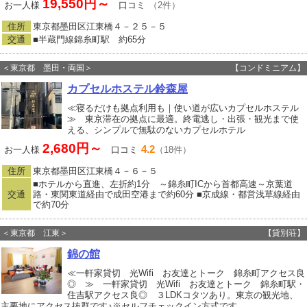
19,550円～
お一人様
口コミ
（2件）
住所
東京都墨田区江東橋４－２５－５
交通
■半蔵門線錦糸町駅 約65分
＜東京都 墨田・両国＞
【コンドミニアム】
カプセルホステル鈴森屋
≪寝るだけも拠点利用も｜使い道が広いカプセルホステル
≫ 東京滞在の拠点に最適。終電逃し・出張・観光まで使
える、シンプルで無駄のないカプセルホテル
2,680円～
4.2
お一人様
口コミ
（18件）
住所
東京都墨田区江東橋４－６－５
■ホテルから直進、左折約1分 ～錦糸町ICから首都高速～京葉道
交通
路・東関東道経由で成田空港まで約60分 ■京成線・都営浅草線経由
で約70分
＜東京都 江東＞
【貸別荘】
錦の館
≪一軒家貸切 光Wifi お友達とトーク 錦糸町アクセス良
◎ ≫ 一軒家貸切 光Wifi お友達とトーク 錦糸町駅・
住吉駅アクセス良◎ ３LDKコタツあり。東京の観光地、
主要地にアクセス抜群です♪※セルフチェックイン方式です。