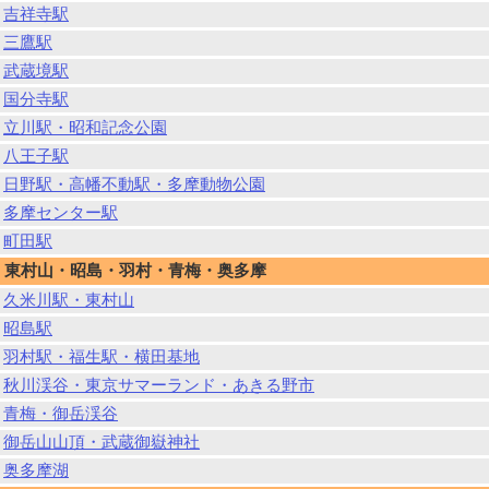
吉祥寺駅
三鷹駅
武蔵境駅
国分寺駅
立川駅・昭和記念公園
八王子駅
日野駅・高幡不動駅・多摩動物公園
多摩センター駅
町田駅
東村山・昭島・羽村・青梅・奥多摩
久米川駅・東村山
昭島駅
羽村駅・福生駅・横田基地
秋川渓谷・東京サマーランド・あきる野市
青梅・御岳渓谷
御岳山山頂・武蔵御嶽神社
奥多摩湖