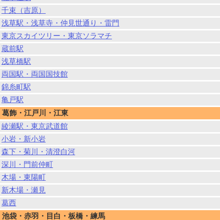
千束（吉原）
浅草駅・浅草寺・仲見世通り・雷門
東京スカイツリー・東京ソラマチ
蔵前駅
浅草橋駅
両国駅・両国国技館
錦糸町駅
亀戸駅
葛飾・江戸川・江東
綾瀬駅・東京武道館
小岩・新小岩
森下・菊川・清澄白河
深川・門前仲町
木場・東陽町
新木場・瀬見
葛西
池袋・赤羽・目白・板橋・練馬