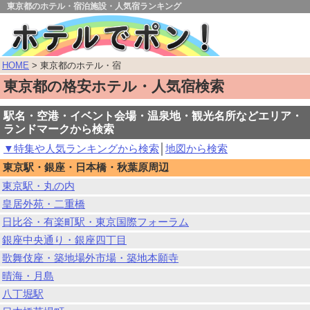
東京都のホテル・宿泊施設・人気宿ランキング
HOME
> 東京都のホテル・宿
東京都の格安ホテル・人気宿検索
駅名・空港・イベント会場・温泉地・観光名所などエリア・
ランドマークから検索
▼特集や人気ランキングから検索
│
地図から検索
東京駅・銀座・日本橋・秋葉原周辺
東京駅・丸の内
皇居外苑・二重橋
日比谷・有楽町駅・東京国際フォーラム
銀座中央通り・銀座四丁目
歌舞伎座・築地場外市場・築地本願寺
晴海・月島
八丁堀駅