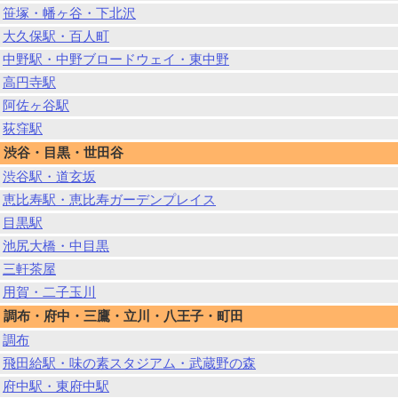
笹塚・幡ヶ谷・下北沢
大久保駅・百人町
中野駅・中野ブロードウェイ・東中野
高円寺駅
阿佐ヶ谷駅
荻窪駅
渋谷・目黒・世田谷
渋谷駅・道玄坂
恵比寿駅・恵比寿ガーデンプレイス
目黒駅
池尻大橋・中目黒
三軒茶屋
用賀・二子玉川
調布・府中・三鷹・立川・八王子・町田
調布
飛田給駅・味の素スタジアム・武蔵野の森
府中駅・東府中駅