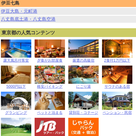
伊豆七島
伊豆大島・元町港
八丈島底土港・八丈島空港
東京都の人気コンテンツ
露天風呂付客室
夕食がお部屋食
厳選の高級宿
2食付1万円以下
5000円以下
格安バイキング
にごり湯
サウナのある宿
グランピング
ペットと泊まる
貸別荘・コテージ
ペンション・民宿