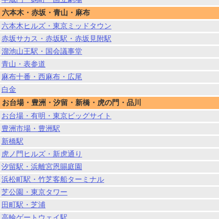
六本木・赤坂・青山・麻布
六本木ヒルズ・東京ミッドタウン
赤坂サカス・赤坂駅・赤坂見附駅
溜池山王駅・国会議事堂
青山・表参道
麻布十番・西麻布・広尾
白金
お台場・豊洲・汐留・新橋・虎の門・品川
お台場・有明・東京ビッグサイト
豊洲市場・豊洲駅
新橋駅
虎ノ門ヒルズ・新虎通り
汐留駅・浜離宮恩賜庭園
浜松町駅・竹芝客船ターミナル
芝公園・東京タワー
田町駅・芝浦
高輪ゲートウェイ駅