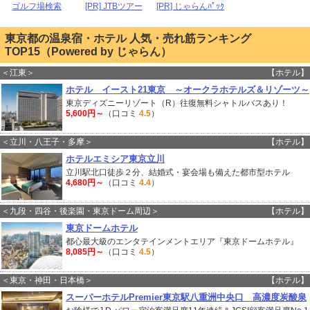
ゴルフ場検索
[PR] JTBツアー
[PR] じゃらんﾊﾟｯｸ
東京都の温泉宿・ホテル 人気・売れ筋ランキング
TOP15（Powered by じゃらん）
＜江東＞
【ホテル】
ホテル イースト21東京 ～オークラホテルズ＆リゾーツ～
東京ディズニーリゾート（R）往復無料シャトルバスあり！
5,600円～
（口コミ
4.5
）
＜立川・八王子・多摩＞
【ホテル】
ホテルエミシア東京立川
立川駅北口徒歩２分、結婚式・宴会場も備えた都市型ホテル
4,680円～
（口コミ
4.4
）
＜九段・四谷・後楽園・東京ドーム周辺＞
【ホテル】
東京ドームホテル
都心最大級のエンタテインメントエリア『東京ドームホテル』
8,085円～
（口コミ
4.5
）
＜東京・神田・日本橋＞
【ホテル】
スーパーホテルPremier東京駅八重洲中央口 高濃度炭酸泉