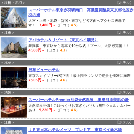
＜板橋・赤羽＞
【ホテル】
スーパーホテル東京赤羽駅南口 高濃度炭酸泉東京都北区赤
羽の湯
大宮・上野・池袋・新宿・東京など各方面へアクセス抜群で
す！
3,480円～
（口コミ
4.5
）
＜江東＞
【ホテル】
アパホテル＆リゾート〈東京ベイ潮見〉
舞浜駅、東京駅から電車で10分以内！プール、大浴殿完備！！
4,500円～
（口コミ
4.3
）
＜浅草＞
【ホテル】
浅草ビューホテル
東京スカイツリー(R)正面！最上階ラウンジで絶景を優雅に満喫
7,905円～
（口コミ
4.6
）
＜池袋＞
【ホテル】
スーパーホテルPremier池袋天然温泉 奥湯河原美肌の湯
天然温泉完備！ごゆっくりお寛ぎください♪無料ウェルカムバー
あり
5,220円～
（口コミ
4.6
）
＜江東＞
【ホテル】
ＪＲ東日本ホテルメッツ プレミア 東京ベイ新木場