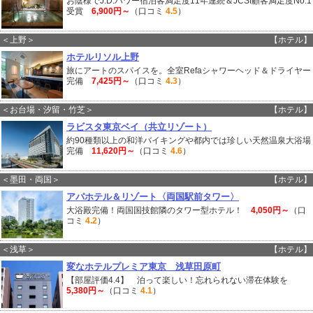
お陰様でJ.D.パワー宿泊客満足度11年連続＆JCSI顧客満足度No.1
受賞
6,900円～
（口コミ
4.5
）
＜上野＞
【ホテル】
ホテルリソル上野
旅にアートのスパイスを。全室Refaシャワーヘッド＆ドライヤー
完備
7,425円～
（口コミ
4.3
）
＜お台場・汐留・竹芝＞
【ホテル】
ラビスタ東京ベイ（共立リゾート）
約90種類以上の和洋バイキングや都内では珍しい天然温泉大浴場
完備
11,620円～
（口コミ
4.6
）
＜墨田・両国＞
【ホテル】
アパホテル＆リゾート〈両国駅前タワー〉
大浴殿完備！両国国技館隣のタワー型ホテル！
4,050円～
（口
コミ
4.2
）
＜浅草＞
【ホテル】
変なホテルプレミア東京 浅草田原町
【部屋評価4.4】 泊って楽しい！忘れられない滞在体験を
5,380円～
（口コミ
4.1
）