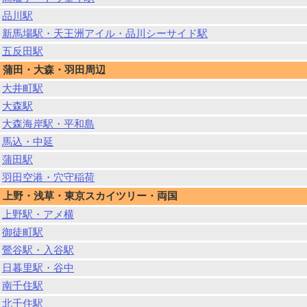
品川駅
新馬場駅・天王洲アイル・品川シーサイド駅
五反田駅
蒲田・大森・羽田周辺
大井町駅
大森駅
大森海岸駅・平和島
馬込・中延
蒲田駅
羽田空港・穴守稲荷
上野・浅草・東京スカイツリー・両国
上野駅・アメ横
御徒町駅
鶯谷駅・入谷駅
日暮里駅・谷中
南千住駅
北千住駅